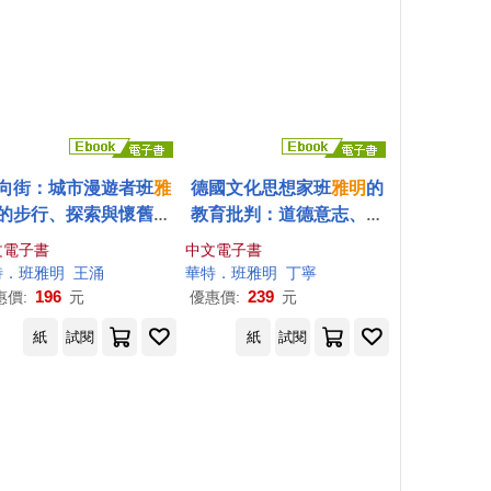
向街：城市漫遊者班
雅
德國文化思想家班
雅明
的
的步行、探索與懷舊小
教育批判：道德意志、宗
物 (電子書)
教態度、經驗批判、學生
文電子書
中文電子書
生活，「歐洲最後一位知
特
．班
雅明
王涌
華特
．班
雅明
丁寧
識分子」的教育省思 (電子
196
239
惠價:
元
優惠價:
元
書)
紙
試閱
紙
試閱