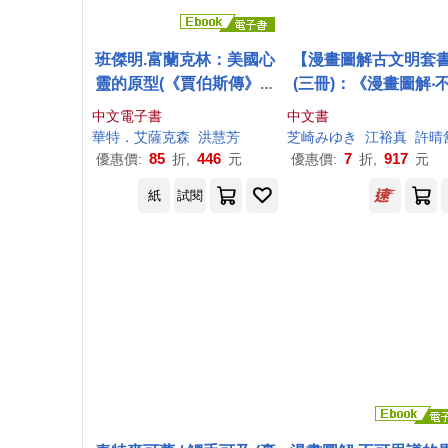
班傑明.富蘭克林：美國心
【漫畫圖解古文明套
靈的原型(《賈伯斯傳》作
(三冊)：《漫畫圖解‧
者經典巨作) (電子書)
思議的埃及古文明》
中文電子書
中文書
《漫畫圖解‧不可思議
華特
．艾薩克森
洪慧芳
芝崎みゆき
江裕真
許晴
臘神話‧歷史》、《漫
85
446
7
917
優惠價:
折,
元
優惠價:
折,
元
解‧不可思議的馬雅古
紙
試閱
(還有阿茲特克)》