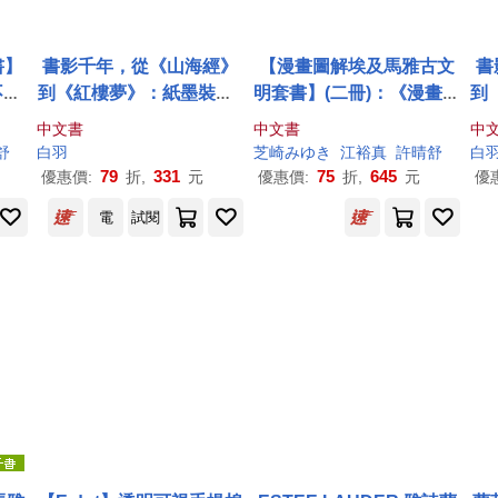
書】
書影千年，從《山海經》
【漫畫圖解埃及馬雅古文
書
不可
到《紅樓夢》：紙墨裝幀×
明套書】(二冊)：《漫畫圖
到
、
版刻圖像×典籍掌故×版本
解‧不可思議的埃及古文
版
中文書
中文書
中
的希
源流……從古典神話至明
明》、《漫畫圖解‧不可思
源
舒
白羽
芝崎みゆき
江裕真
許晴舒
白
畫圖
清小說，在書頁之間看見
議的馬雅古文明(還有阿茲
清
79
331
75
645
優惠價:
折,
元
優惠價:
折,
元
優
文明
中華文化的流轉與風雅
特克)》
中
電
試閱