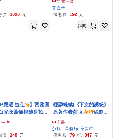
健
中文電子書
薑義
華
1026
192
惠價:
元
優惠價:
元
試閱
JP嚴選-捷仕
特
】西雅圖
輕舔絲絨(《下女的誘惑》
白光夜照觸摸隨身拍拍
原著作者莎拉.
華特
絲劃時
 露營燈/緊急照明/衣櫃
代天才之作)
居生活
中文書
燈/車廂燈
莎拉．
華特
絲
章晉唯
248
79
347
惠價:
元
優惠價:
折,
元