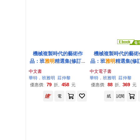
機械複製時代的藝術作
機械複製時代的藝術
品：班
雅明
精選集(修訂新
品：班
雅明
精選集(修
版)
版) (電子書)
中文書
中文電子書
華特
．班
雅明
莊仲黎
華特
．班
雅明
莊仲黎
79
458
88
369
優惠價:
折,
元
優惠價:
折,
元
電
紙
試閱