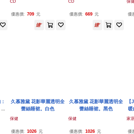
CD
CD
保
/ 沃德 指揮 / 皇家愛樂管弦
交響樂團 (SACD)(Schub
樂團(Momentum [1]: Walt
ert: Symphonies, Vol. 3 /
709
669
優惠價:
元
優惠價:
元
優
on, Respighi / Liya Petro
Edward Gardner (SAC
va)
D))
納：
久慕雅黛 花影華麗透明全
久慕雅黛 花影華麗透明全
【
》全
蕾絲睡裙。白色
蕾絲睡裙。黑色
暖
中
燈
保健
保健
家
塔爾
伯
1026
1026
優惠價:
元
優惠價:
元
優