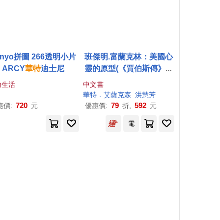
enyo拼圖 266透明小片
班傑明.富蘭克林：美國心
ARCY
華特
迪士尼
靈的原型(《賈伯斯傳》作
者經典巨作)
幼生活
中文書
華特
．艾薩克森
洪慧芳
720
79
592
惠價:
元
優惠價:
折,
元
電