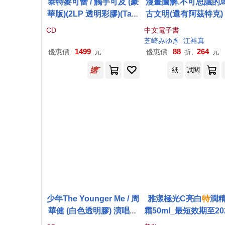
泰特麥可蕾 / 觸手可及 (豪
漫畫圖解.不可思議的
華版)(2LP 透明彩膠)(Tate
古文明(還有阿茲特克) 
McRae / SO CLOSE TO
子書)
CD
中文電子書
WHAT (deluxe)(Clear 2L
芝崎みゆき
江裕真
P))
1499
88
264
優惠價:
元
優惠價:
折,
元
紙
試閱
少年The Younger Me / 周
雅漾極光C亮白
特
潤
華健 (白色透明膠) 演唱會
霜50ml_最短效期至20
特別版
9