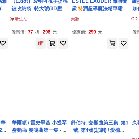
馬雅
【E.dot】透明可視手提棉
ESTEE LAUDER 雅詩蘭
蘿
(電
被收納袋 -特大號(3D壓花
黛
特
潤超導魔法精華霜膜
加
典雅款) 深藍
(7ml)-公司貨
osa
家居生活
美妝
CD
77
298
299
優惠價:
折,
元
優惠價:
元
優
精華
華爾頓 / 雷史畢基:小提琴
舒伯特: 交響曲第三集, 第1
久
270
協奏曲/ 奏鳴曲第一集 - 動
號, 第4號(悲劇) / 愛德華.
力 / 麗雅.佩特洛娃 小提琴
加德納 指揮 /伯明罕市立