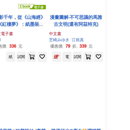
影千年，從《山海經》
漫畫圖解‧不可思議的馬雅
《紅樓夢》：紙墨裝幀×
古文明(還有阿茲特克)
刻圖像×典籍掌故×版本
文電子書
中文書
流……從古典神話至明
羽
芝崎みゆき
江裕真
小說，在書頁之間看見
336
79
339
惠價:
元
優惠價:
折,
元
華文化的流轉與風雅 (電
紙
試閱
電
試閱
子書)