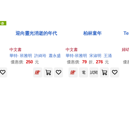
迎向靈光消逝的年代
柏林童年
T
中文書
中文書
婦
華特
‧ 班
雅明
許綺玲
蕭永盛
華特
‧班
雅明
宋淑
明
王涌
250
79
276
優惠價:
元
優惠價:
折,
元
優
電
試閱