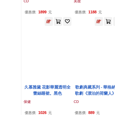
CD
美妝
1899
1188
優惠價:
元
優惠價:
元
久慕雅黛 花影華麗透明全
歌劇典藏系列 - 華格
蕾絲睡裙。黑色
歌劇《漂泊的荷蘭人
曲 / 特奧.亞當〈低男
保健
CD
音〉爾雅〈女高音〉
韋拉〈男低音〉科祖
1026
889
優惠價:
元
優惠價:
元