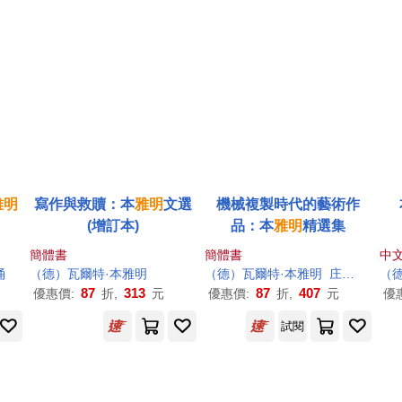
雅明
寫作與救贖：本
雅明
文選
機械複製時代的藝術作
(增訂本)
品：本
雅明
精選集
簡體書
簡體書
中
涌
（德）瓦爾特·本
雅明
（德）瓦爾特·本
雅明
庄仲黎
（
87
313
87
407
優惠價:
折,
元
優惠價:
折,
元
優
試閱