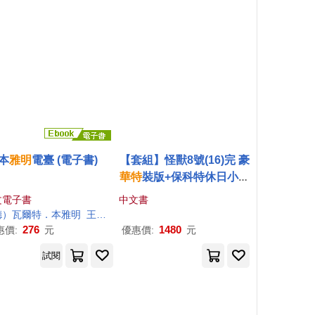
本
雅明
電臺 (電子書)
【套組】怪獸8號(16)完 豪
華特
裝版+保科特休日小冊
子
文電子書
中文書
德）瓦爾特．本
雅明
王凡柯
276
1480
惠價:
元
優惠價:
元
試閱