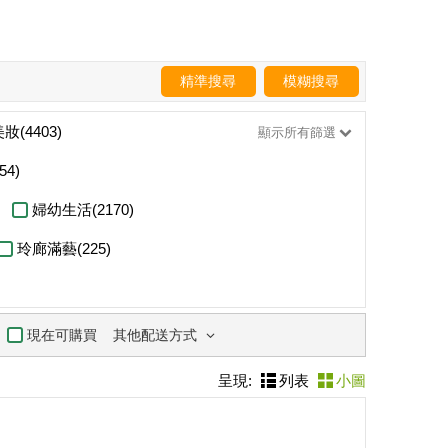
精準搜尋
模糊搜尋
妝(4403)
顯示所有篩選
54)
婦幼生活(2170)
玲廊滿藝(225)
其他配送方式
現在可購買
呈現:
列表
小圖