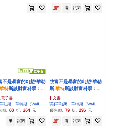
電
試閱
富不是暴富的幻想!華勒
致富不是暴富的幻想!華勒
華特
斯談財富科學：金
斯.
華特
斯談財富科學：金
信念×行動秩序×價值創
錢信念×行動秩序×價值創
文電子書
中文書
，從羞愧、匱乏與焦慮
造，從羞愧、匱乏與焦慮
]華勒斯．
華特
斯（Wallace Wattles）著伊莉莎 編譯
[美]華勒斯．
華特
斯（Wallace Wattles）著伊莉莎 編譯
找回人生選擇權 (電子
中找回人生選擇權
88
264
79
296
惠價:
折,
元
優惠價:
折,
元
書)
紙
試閱
電
試閱