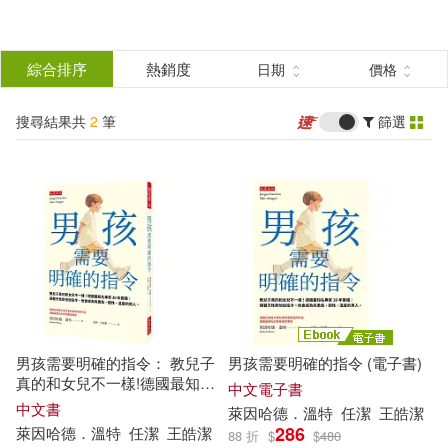
搜
尋
分類
綜合排序
熱銷度
日期
價格
(單選)
結
搜尋結果共
2
筆
篩選
圖書(1)
所有商品(2)
果
電子書(1)
篩
選
展開
作者
(可複選)
男孩需要明確的指令： 教兒子
男孩需要明確的指令 (電子書)
萊因哈德．溫特(2)
真的和女兒不一樣!德國最知名
中文電子書
專家30年實踐：順著天性對他
中文書
萊因哈德
．
溫特
任潔
王皓潔
說指令，他會成為有勇氣、韌
286
萊因哈德
．
溫特
任潔
王皓潔
88 折
$
$
480
性、溫度的男人。