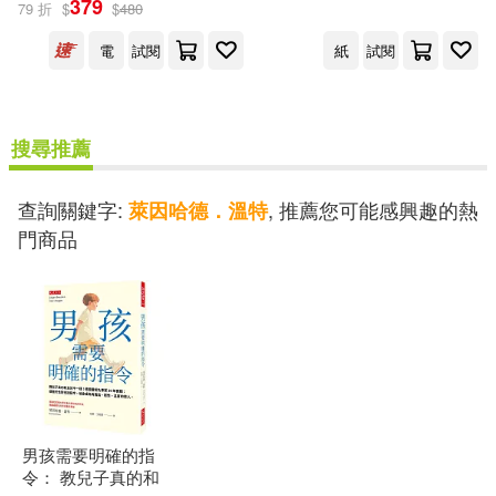
379
79 折
$
$
480
出版社
(可複選)
電
試閱
紙
試閱
大是文化(2)
搜尋推薦
配送方式
(可複選)
查詢關鍵字:
, 推薦您可能感興趣的熱
萊因哈德．溫特
門商品
可超商取貨(1)
可海外宅配(1)
可港澳店取(1)
可新加坡店取(1)
男孩需要明確的指
可菲律賓店取(1)
令： 教兒子真的和