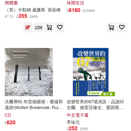
簡體書
休閒生活
6180
（英）卡勒姆·威廉
斯
黃延峰
$
$
10800
355
87 折
$
$
408
試閱
沃爾弗特.布雷德羅德：廢墟和
改變世界的67場演說：品讀邱
遺跡(Wolfert Brederode: Ruins
吉爾、德雷莎修女、愛因斯
and Remains)
坦、富蘭克林、蔡元培、李開
CD
中文電子書
復等的人生精華 (電子書)
620
李祐元
$
252
$
$
360