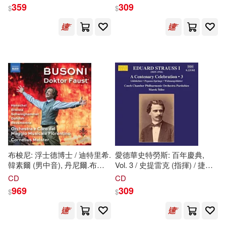
瑞克·W.·霍克斯.史蒂文.布朗 /
Debussy, Messiaen & Ravel /
359
309
$
$
吉爾伯特.朗 / 納許維爾交響樂
Ralph van Raat(piano))
張一兵(1)
團 / 吉安卡洛.格雷羅
Naive Auvidis(2)
Ondine(2)
(New.Corea, Higdon &
Warnaar: Brass Concertos /
張龍，劉池洋，雷開宇(1)
Jose Sibaja, Joseph Alessi /
Onyx Classics(2)
Profil(2)
Paul Jenkins / Derek W.
Hawkes, Steven Brown /
日山尚(1)
曲宏雷(1)
Gilbert Long / Giancarlo
harmonia mundi(2)
Guerrero / Nashville
Symphony)
李兆前(1)
李芸玫(1)
上海科學技術文獻出版社(2)
李麗(1)
林九路(1)
北京理工大學出版社(2)
布梭尼: 浮士德博士 / 迪特里希.
愛德華史特勞斯: 百年慶典,
韓素爾 (男中音), 丹尼爾.布雷
Vol. 3 / 史提雷克 (指揮) / 捷克
林文力(1)
柯南．道爾(1)
納 (男高音), 威廉·施溫漢默 (男
帕爾杜比采室內愛樂管弦樂團
CD
CD
匯識教育出版社(2)
低音), 奧加.貝茨梅爾特納 (女
(Eduard Strauss I: A
969
309
$
$
高音) / 科爾內利烏斯.梅斯特
Centenary Celebration, Vol. 3 /
柴科夫斯基(1)
水城葵(1)
(指揮) / 達維德.利維莫雷 (舞台
Marek Stilec (conductor) /
台灣角川(2)
哈爾濱出版社(2)
劇導演) / 佛羅倫斯五月音樂節
Czech Chamber Philharmonic
管弦樂團 (3CD)(Busoni:
Orchestra Pardubice)