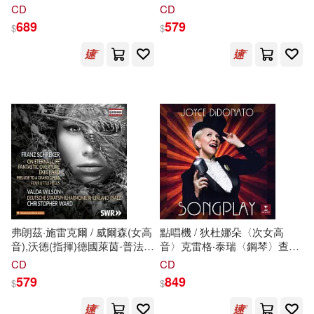
之徒通緝中 (2019 LP黑膠唱片)
爾施塔特格魯吉亞室內樂團
CD
CD
(Waylon Jennings, Willie
(Frid: Symphony No. 3, Double
689
579
$
$
Nelson, Jessi Colter, Tompall
Concerto & Inventions /
Glaser / Wanted! The Outlaws
Gazarian(conductor)Georgian
(Vinyl))
Chamber Orchestra Ingolstadt)
弗朗茲·施雷克爾 / 威爾森(女高
點唱機 / 狄杜娜朵〈次女高
音),沃德(指揮)德國萊茵-普法爾
音〉克雷格‧泰瑞〈鋼琴〉查克‧
茲州立愛樂管弦樂團 (CD)
伊斯拉爾斯〈低音提琴〉吉米‧
CD
CD
(Franz Schreker / Wilson
麥迪遜〈爵士鼓〉勞塔羅‧葛雷
579
849
$
$
(soprano),Christopher
柯〈班多紐手風琴〉查利‧波特
Ward(conductor)Deutsche
〈小號〉歐洲進口盤 (LP黑膠