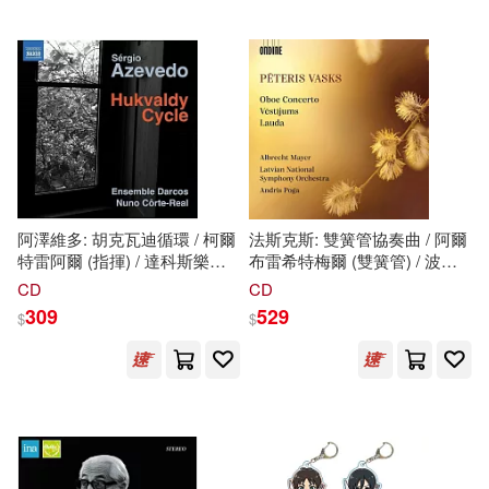
阿澤維多: 胡克瓦迪循環 / 柯爾
法斯克斯: 雙簧管協奏曲 / 阿爾
特雷阿爾 (指揮) / 達科斯樂團
布雷希特梅爾 (雙簧管) / 波加
(Azevedo: Hukvaldy Cycle /
(指揮) / 拉脫維亞國家交響樂團
CD
CD
Corte-Real (conductor) /
(Vasks: Oboe Concerto /
309
529
$
$
Ensemble Darcos)
Albrecht Mayer (oboe) / Poga
(conductor) / Latvian National
Symphony Orchestra)