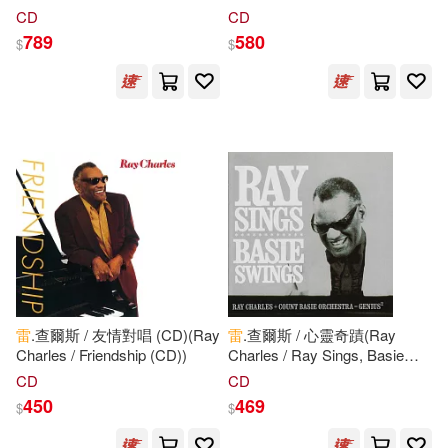
（法）羅曼·羅蘭(1)
豪爾赫.岡薩雷斯.布賈桑 鋼琴
曲(Rafael Payare / Berlioz:
CD
CD
世界圖書出版公司北京公司(1)
(Manon Galy / Mendelssohn /
Symphonie Fantastique)
789
580
$
$
Brahms / Grieg: Violin
（法）莫里斯·布朗肖(1)
Sonatas)
中國人民解放軍出版社(1)
（澳）傑夫·馬爾帕斯(1)
中國書籍出版社(1)
（美）L.蘭德爾·雷(1)
中國海洋大學出版社(1)
（美）L·蘭德爾·雷(1)
中國物資出版社(1)
（美）亨利·基辛格(1)
雷
.查爾斯 / 友情對唱 (CD)(Ray
雷
.查爾斯 / 心靈奇蹟(Ray
中國石化出版社(1)
Charles / Friendship (CD))
Charles / Ray Sings, Basie
（美）喬納森·W.喬丹(1)
Swings)
CD
CD
中國社會科學出版社(1)
450
469
$
$
（美）懷爾德(1)