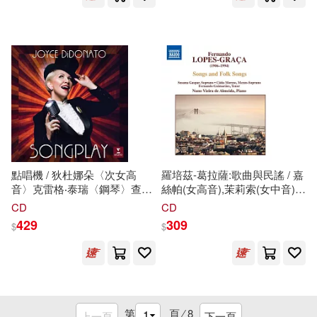
Staatsphilharmonie Rheinland-
唱片)(Songplay / Joyce
Pfalz)
DiDonato / Craig Terry, Chuck
Israels, Jimmy Madison,
Lautaro Greco, Charlie Porte
(LP))
點唱機 / 狄杜娜朵〈次女高
羅培茲-葛拉薩:歌曲與民謠 / 嘉
音〉克雷格‧泰瑞〈鋼琴〉查克‧
絲帕(女高音),茉莉索(女中音),
伊斯拉爾斯〈低音提琴〉吉米‧
吉馬雷斯(男高音),維埃拉.
德
.阿
CD
CD
麥迪遜〈爵士鼓〉勞塔羅‧葛雷
爾梅達(鋼琴) (CD)(Lopes-
429
309
$
$
柯〈班多紐手風琴〉查利‧波特
Graca: Songs and Folk Songs
〈小號〉(歐洲進口盤)
/
(Songplay / Joyce DiDonato,
Gaspar(soprano),Moreso(mezzo
Craig Terry, Chuck Israels,
soprano),Guimaraes(tenor),Vieira
Jimmy Madison, Lautaro
de Almeida(piano))
Greco, Charlie Porte)
第
頁 ⁄
8
上一頁
下一頁