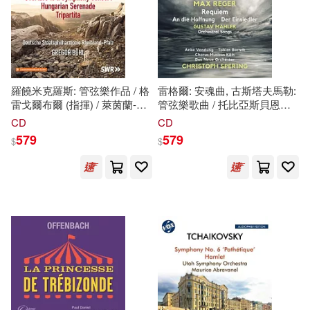
電子工業出版社(1)
青文(1)
音樂之橋(1)
響韻唱片(1)
風格司藝術創作坊(1)
羅饒米克羅斯: 管弦樂作品 / 格
雷格爾: 安魂曲, 古斯塔夫馬勒:
雷戈爾布爾 (指揮) / 萊茵蘭-伐
管弦樂歌曲 / 托比亞斯貝恩
特
爾茲州愛樂樂團(Miklós Rózsa:
(男中音) / 安克馮敦 (次女高音)
CD
CD
馬可勃羅(1)
Orchestral Works / Gregor
/ 克里斯托夫斯佩林 (指揮)
579
579
$
$
Bühl (conductor) / Rheinland-
(Reger: Requiem · Mahler:
Pfalz State Philharmonic
Orchestral Songs / Tobias
Orchestra)
Berndt (baritone) / Anke
Vondung (mezzo-soprano) /
Christoph Spering (conductor))