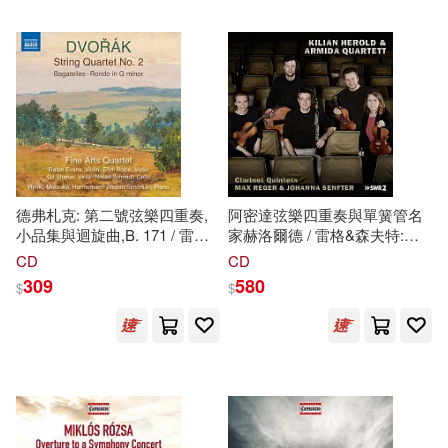
Gaudenzi (mezzo-soprano) /
環球 Blue Note(1)
Antonino Fogliani (conductor) .
Cracow Philharmonic
Orchestra, Cracow
環球 Verve(1)
Philharmonic Chorus (2CD))
當代中國出版社(1)
臉譜(1)
華夏出版社(1)
德弗札克: 第二號弦樂四重奏,
阿密達弦樂四重奏與單簧管名
小品集與迴旋曲,B. 171 / 雷夫
家赫洛爾德 / 雷格&森夫特:單
埃文斯 (小提琴) / 博伊科 (小提
簧管五重奏(Kilian Herold &
CD
CD
萬卷出版公司(1)
琴) / 尼克拉斯施密
特
(大提琴) /
Armida Quartett / Max Reger &
309
580
$
$
諸岡亮子 (簧風琴) / 西莫尼 安
Johanna Senfter: Clarinet
(鋼琴) / 美術四重奏(Dvořák:
Quintets)
西北大學出版社(1)
講談社(1)
String Quartet No. 2,
Bagatelles & Rondo, B. 171 /
Ralph Evans (violin) / Efim
金城出版社(1)
長春出版社(1)
Boico (violin) / Niklas Schmidt)