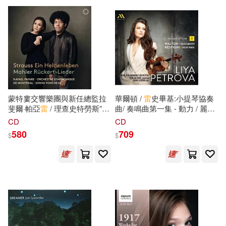
Favorite/ Annalisa Stroppa
可超商取貨(408)
(Mezzo-soprano, act Léonor
（美）諾姆·喬姆斯基(2)
de Guzman), Javier Camarena
EuroArts(10)
(tenor, act Fernand), Florian
可海外宅配(389)
Sempey (baritone, act
(德) 阿爾弗雷德·雷肯德雷斯(1)
Alphonse XI),Coro
Linfair Records Limited(10)
Dell’accademia Teatro Alla
可港澳店取(327)
Scala / Riccardo Frizza
(德)格林(1)
(conductor) / Orchestra E Coro
Universal(10)
ECM(9)
Donizetti Opera, Riccardo
蒙特婁交響樂團與新任總監拉
華爾頓 /
雷
史畢基:小提琴協奏
可新加坡店取(293)
Frizza (3CD))
斐爾·帕亞
雷
/ 理查史特勞斯”英
曲/ 奏鳴曲第一集 - 動力 / 麗雅.
Charles and Mary Lamb(1)
雄的生涯”(Rafael Payare
佩特洛娃 小提琴 / 沃德 指揮 /
BR Klassik(8)
CD
CD
conducts Montreal Symphony
皇家愛樂管弦樂團(Momentum
可菲律賓店取(345)
580
709
$
$
Orchestra / Strauss: Ein
[1]: Walton, Respighi / Liya
William Shakespeare(1)
Heldenleben & Mahler:
Petrova)
安徽少年兒童出版社(8)
Ruckert-Lieder)
[美]利奧‧多爾蒂(1)
上市日期
(可複選)
Aparte(7)
Capriccio(7)
[美]奧馬爾·N·布萊德雷 著(1)
一個月內上市新品(1)
BIS(6)
希伯崙(6)