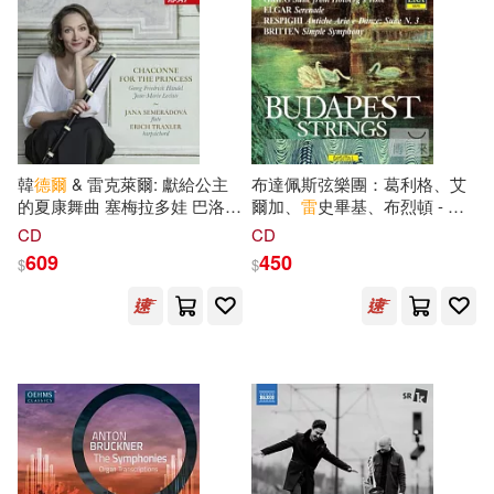
（英）卡勒姆·威廉斯(1)
作家出版社(1)
（英）大衛·米切爾(1)
北京大學出版社(1)
（英）威廉·莎士比亞(1)
韓
德爾
& 雷克萊爾: 獻給公主
布達佩斯弦樂團：葛利格、艾
北京師範大學出版社(1)
的夏康舞曲 塞梅拉多娃 巴洛克
爾加、
雷
史畢基、布烈頓 - 弦
橫笛(Chaconne For The
樂作品集(BUDAPEST
（英）查爾斯·蘭姆(1)
CD
CD
Princess – Handel & Leclair /
STRINGS: Grieg, Elgar,
北京科學技術出版社(1)
609
450
$
$
Jana Semeradova, Erich
Respighi, Britten)
Traxler)
（英）柯南·道爾，厲河(1)
北京美術攝影出版社(1)
（英）柯南道爾(1)
北京體育大學出版社(1)
（英）瑪麗·蘭姆(1)
北方婦女兒童出版社(1)