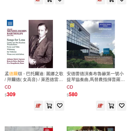
中國醫藥科技出版社(1)
（美）查理斯·雷德(1)
中國鐵道出版社(1)
（美）查理斯‧雷德(1)
中國電力出版社(1)
（美）格雷戈爾·海斯勒(1)
中國青年出版社(1)
（美）約翰‧史托弗(1)
孟
德爾
頌 - 巴托爾迪: 麗娜之歌
安德蕾德演奏布魯赫第一號小
中外鉱業(1)
中版集團(1)
/ 拜爾德( 女高音) / 萊恩德雷克
提琴協奏曲,馬替農指揮普羅高
(男中音) / 門格爾科赫 (鋼琴)
菲夫第七號交響曲,
雷
紐演奏舒
（美）茱莉婭·阿爾瓦雷斯(1)
CD
CD
(Mendelssohn Bartholdy:
伯特阿貝鳩尼琴奏鳴曲 (首度官
京華出版社(1)
人民出版社(1)
309
580
$
$
Songs for Lena / Baird
方授權正規錄音)((Spectrum
(soprano) / Ryan de Ryke
Sound) Martinon / Reneau /
（美）陳致宇(1)
(baritone) / Mengelkoch
Andrade O.R.T.F Stereo)
人民郵電出版社(1)
(piano))
（英）伊安·內森(1)
人民音樂出版社(1)