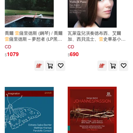
[美]帕克(1)
悅文社(6)
PENTATONE(5)
電子書
(可複選)
[美]邁克爾·巴特尼克(1)
上海人民美術出版社(5)
喬爾
雷
薩里德斯 (鋼琴) / 喬爾
瓦萊蔻兒演奏德布西、艾爾
適合手機平板閱讀(3)
[美]邁克爾‧伯恩斯（Michael Burn
雷
薩里德斯 – 夢想者 (LP黑膠
加、西貝流士、
雷
史畢基小提
s）(1)
唱片)(Joel Lyssarides (piano) /
琴與鋼琴名曲集(1917: Works
Audite(4)
Chandos(4)
CD
CD
Joel Lyssarides ‎– Dreamer
for Violin & Piano)
適合平板閱讀(7)
1079
690
$
$
(LP))
上海淘米網(1)
Evidence(4)
MIRARE(4)
上海淘米網絡科技有限公司 編著(1)
其他
(可複選)
Supraphon(4)
中信出版社(4)
佩捷等編著(1)
現在可購買商品(138)
大牌出版(4)
滾石(4)
克萊爾·布萊爾(1)
劉培傑(1)
價格
-
Accentus(3)
Orfeo(3)
範圍
劉培傑 主編(1)
劉進(1)