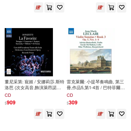
Melisande)
Composer’s Notebook, Vol. 6 /
Narek Hakhnazaryan / Sergey
幼福編輯部(3)
Smbatyan / Daniel Raiskin /
展開
Dmitry Yablonsky / Kyiv
Virtuosi)
（美）查爾斯·雷德(3)
出版社
(可複選)
厲河(2)
崔鍾雷(2)
Naxos(44)
時雨沢恵一(2)
李祐元(2)
Warner Classics(41)
董尼采第: 寵姬 / 安娜莉莎.斯特
雷克萊爾: 小提琴奏鳴曲, 第三
杜朝暉(2)
查爾斯‧雷德(2)
洛芭 (次女高音,飾演萊昂諾爾.
冊,作品5,第1-4首 / 巴特菲爾德
德古茲曼) / 哈維爾.卡馬雷納
(小提琴) / 麥馬漢 (大提琴) / 沃
Oehms(15)
博樂伯樂(14)
展開
CD
CD
(男高音,飾演費迪南) / 弗洛里
爾斯頓 (管風琴)(Leclair: Violin
909
309
$
$
安.森佩 (男中音,飾演阿方索十
Sonatas, Book 3 - Op. 5, Nos.
查爾斯．雷德(2)
錢理群(2)
一世) / 里卡多.弗里扎 (指揮) /
1-4 / Butterfield (violin) /
SONY MUSIC(12)
配送方式
斯卡拉戲劇學院合唱團 / 董尼
McMahon (cello) / Wollston
(可複選)
采第歌劇院管弦樂團和合唱團
(organ))
黃唯哲(2)
(3CD)(Gaetano Donizetti: La
Deutsche Grammophon(10)