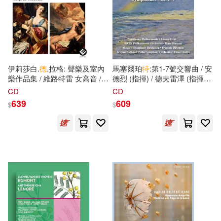
Fryderyk Chopin Institute(1)
Ling(Erhu), David
Guerrier(trumpet), Aleksandra
鄭曉靜，周熹，張寶(1)
Kuls(violin), Hayoung
GRANUP(1)
ICA Classics(1)
Choi(cello) / Antoni
Wit(conductor) / Norrköping
里歐．道格提(1)
金史海(1)
Symphony Orchestra)
LSO(1)
La Dolce Volta(1)
伊莉莎白.
德
.拉格: 聲樂及室內
馬塞爾珀
特
:第1-7號交響曲 / 安
樂作品集 / 維路特雷 女高音 /
德烈 (指揮) / 德夫雷澤 (指揮) /
閆世平(1)
陸因時(1)
海洛斯.蓋雅爾 指揮 / 瑪雷利斯
葛拉斯 (指揮) / 安特衛普愛樂
CD
CD
MELODIYA(1)
Signum(1)
合奏團(Elisabeth Jacquet de
樂團 / 比利時廣播交響樂團 / 布
639
609
$
$
La Guerre: Judith & Semele /
魯塞爾愛樂樂團 / 莫斯科交響
雷興明(1)
霍特(1)
Ensemble Amarillis)
樂團 (2CD)(Marcel Poot:
Simax Classics(1)
Symphonies Nos. 1-7 / Andre
(conductor) / Devreese
霜月はるか(1)
(conductor) / Gras (conductor)
Steinway(1)
/ Rotman (conductor) /
Antwerp Philharmonic
鳳凰空間·天津（編）(1)
Orchestra / Belgian Radio
Stockfisch 老虎魚(1)
Symphony Orchestra /
Brussels Philharmonic
黃民興(1)
黒星紅白/插畫(1)
Orchestra / Moscow
TACET(1)
Vox(1)
Symphony Orchestra (2CD))