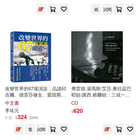
紙
試閱
改變世界的67場演說：品讀邱
弗雷德.湯瑪斯/艾莎.奧拉茲巴
吉爾、德雷莎修女、愛因斯
耶娃/露西.賴爾頓：三或一
坦、富蘭克林、蔡元培、李開
(Fred Thomas, Aisha
中文書
CD
復等的人生精華
Orazbayeva, Lucy Railton:
620
李祐元
$
Three Or One)
324
9 折
$
$
360
電
試閱