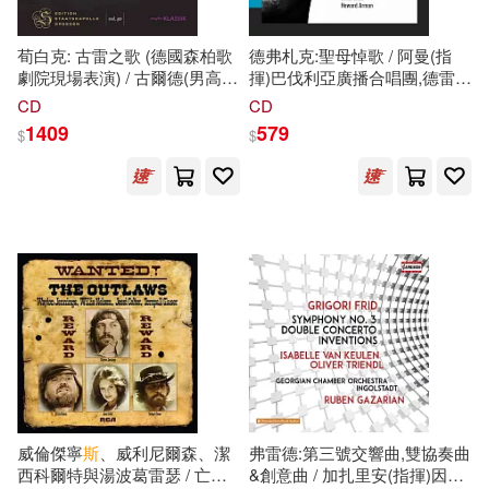
荀白克: 古雷之歌 (德國森柏歌
德弗札克:聖母悼歌 / 阿曼(指
劇院現場表演) / 古爾德(男高
揮)巴伐利亞廣播合唱團,德雷克
音) / 奈蘆
德
(女高音) / 梅耶(次
(鋼琴),克萊特(女高音) (CD)
CD
CD
女高音) / 提勒曼(指揮) / 古斯塔
(Dvorak: Stabat Mater /
1409
579
$
$
夫·馬勒青年管弦樂團 / 德勒斯
Arman(conductor)Bavarian
登國家管弦樂團 (2CD)
Radio Chorus,Drake
(Schoenberg: Gurre-Lieder
(piano),Klieter (soprano))
(Live at Semperoper, Dresden)
/ Gould (tenor) /
Nylund(soprano) /
Mayer(mezzo-soprano) /
Thielemann(conductor) /
Gustav Mahler
Jugendorchester /
Staatskapelle Dresden (2CD))
威倫傑寧
斯
、威利尼爾森、潔
弗雷德:第三號交響曲,雙協奏曲
西科爾特與湯波葛雷瑟 / 亡命
&創意曲 / 加扎里安(指揮)因戈