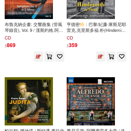
（英）邁克·沃特金森(1)
南開大學出版社(1)
台聖(1)
（英）阿瑟·柯南·道爾(1)
布魯克納企畫: 交響曲集 (管風
亨德密
特
：巴黎/紀廉·庫斯尼耶
吉林美術出版社(1)
琴錄音), Vol. 9 / 漢斯約格.阿爾
雷克,克里斯多福·朴(Hindemith
布雷希特 (管風琴) (2CD)
In Paris/Guilhem Kusnierek,
（英）馬克·A.拉索爾(1)
CD
CD
(Anton Bruckner Project: The
Christopher Park)
四川少年兒童出版社(1)
869
359
$
$
Symphonies (Organ
Transcriptions), Vol. 9 /
（英）馬克斯·唐納利(1)
Hansjörg Albrecht (organ)
四川文藝出版社(1)
(2CD))
（葡萄牙）若澤·薩拉馬戈(1)
外語教學與研究出版社(1)
大象出版社(1)
天津人民出版社(1)
帕拉契: 猶迪塔 / 斯特潘·弗拉內
董尼采第: 阿爾弗雷多大帝 / 洛