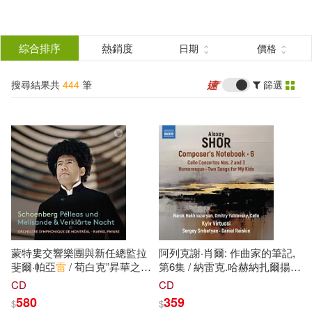
搜
尋
分類
綜合排序
熱銷度
日期
價格
(單選)
結
搜尋結果共
444
筆
篩選
圖書(115)
所有商品(444)
果
影音(294)
雜誌(11)
篩
選
家居生活(1)
設計文具(5)
展開
作者
(可複選)
休閒生活(1)
婦幼生活(3)
蒙特婁交響樂團與新任總監拉
阿列克謝·肖爾: 作曲家的筆記,
鞋包配件(2)
電子書(10)
七海かずさ(6)
田思源(5)
斐爾·帕亞
雷
/ 荀白克”昇華之
第6集 / 納雷克.哈赫納扎爾揚 /
夜”與”佩利亞斯與梅麗桑德”
賽吉.斯巴蒂安,丹尼爾·萊斯金,
CD
CD
(Rafael Payare / Schoenberg:
德米特里.亞布隆斯基 / 基輔名
580
359
$
$
有聲書(2)
上海淘米網絡科技有限公司(4)
Verklarte Nacht & Pelleas und
家室內樂團(Alexey Shor: