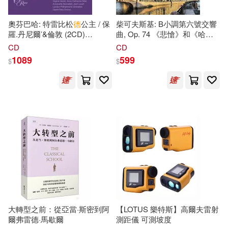
奧芬巴哈: 特雷比松
德
公主 / 保
柴可夫斯基: B小調第六號交響
羅.丹尼爾’&倫敦 (2CD)
曲, Op. 74 《悲愴》和《哈姆
(Offenbach: La Princesse De
雷特》/ 阿布拉瓦內爾 (指揮) /
CD
CD
Trebizonde / Paul Daniel &
猶他管絃交響樂團
1089
599
$
$
London Philharmonic
(Tchaikovsky: Symphony No.
Orchestra (2CD))
6 in B minor, Op. 74
’Pathétique’ & Hamlet /
Maurice Abravanel (conductor)
/ Utah Symphony Orchestra)
大轉型之前：從亞當·斯密到阿
【LOTUS 樂特斯】高爾夫雷射
爾弗雷德·馬歇爾
測距儀 可測坡度