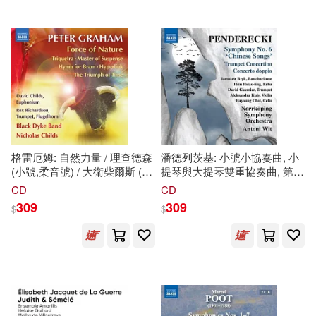
淺瓔(1)
特里·法雷爾(1)
Doktor Faust / Dietrich
商務印書館(2)
文匯出版社(2)
Henschel (baritone), Daniel
Brenna (tenor), Wilhelm
王敬民(1)
甘陽(1)
Schwinghammer (bass), Olga
東立(2)
環球(2)
Bezsmertna (soprano) /
Cornelius Meister (conductor) /
皮耶羅·拉塔利諾(1)
Davide Livermore (stage
生活‧讀書‧新知三聯書店(2)
director) Orchestra e Coro del
Maggio Musicale Fiorentino
盛立民(1)
知信陽光(1)
(3CD))
華中科技大學出版社(2)
格雷厄姆: 自然力量 / 理查德森
潘德列茨基: 小號小協奏曲, 小
(小號,柔音號) / 大衛柴爾斯 (粗
提琴與大提琴雙重協奏曲, 第六
神江ちず(1)
管上低音號) / 尼古拉斯柴爾斯
號交響曲 / 雅羅斯拉夫布雷克
CD
CD
遍路文化(2)
ADA(1)
(指揮) / 布萊克·戴克樂隊
(男低音) / 辛小玲 (二胡) / 大衛
309
309
$
$
(Graham: Force of Nature /
格里爾 (小號) / 亞歷山德拉庫
約書亞·施佩希特(1)
Rex Richardson
爾斯 (小提琴) / 崔夏英 (大提
Archiv(1)
CEDILLE(1)
(trumpet,Flugelhron) / David
琴) / 安東尼維特(指揮) / 北雪平
Childs(euphonium) / Nicholas
交響樂團(Penderecki: Trumpet
羅塔爾．塞維特(1)
胡元斌(1)
Childs (conductor) / Black
Concertino, Double Concerto
DACAPO(1)
Eloquence(1)
Dyke Band)
for Violin & Cello & Symphony
No. 6 / Jarosław Bręk (bass-
舒開智(1)
許繼紅(1)
baritone), Hsin, Hsiao