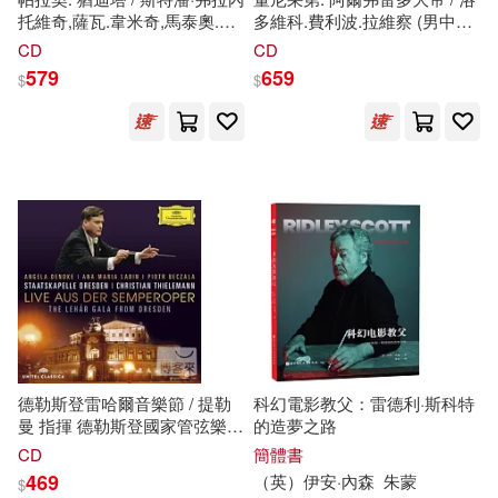
太古國際(1)
學苑出版社(1)
托維奇,薩瓦.韋米奇,馬泰奧.伊
多維科.費利波.拉維察 (男中音)
萬.拉希奇,安德羅·博亞尼,米斯
/ 安德烈
斯
.阿古德洛 (男高音) /
CD
CD
拉夫.盧契奇 / 慕尼黑廣播管弦
科拉多.羅瓦里斯 (指揮) / 匈牙
579
659
寂天(1)
尚儀數位學習(1)
$
$
樂團,伊凡·雷普西奇,克羅埃西
利廣播合唱團, 董尼采第歌劇管
亞廣播合唱團
弦樂團 (2CD)(Donizetti:
Alfredo il Grande / Lodovico
巴蜀書社(1)
幸福文化(1)
Filippo Ravizza(baritono),
Andrés Agudelo(tenor) /
Corrado Rovaris (conductor) /
慕客館(1)
Hungarian Radio Choir,
Orchestra Donizetti Opera
(2CD))
映象國際多媒體股份有限公司(1)
東方出版社(1)
極光(1)
德勒斯登雷哈爾音樂節 / 提勒
科幻電影教父：雷德利·斯科特
汕頭大學出版社(1)
曼 指揮 德勒斯登國家管弦樂團
的造夢之路
與薩克森國家歌劇院合唱團(ive
CD
簡體書
Aus Der Semperoper(The
469
（英）伊安·內森
朱蒙
江蘇教育出版社(1)
$
Lehar Gala From Dresden)/