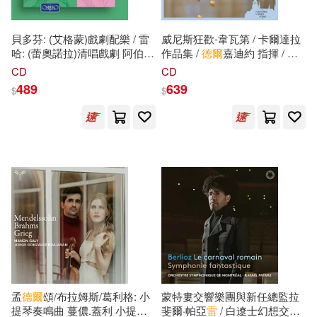
（德）保爾·海澤(1)
Wiener Symphoniker(1)
貝多芬: (艾格蒙)戲劇配樂 / 雷
威尼斯狂歡-韋瓦第 / 卡爾達拉
哈: (蕾奧諾拉)清唱戲劇 阿伯瑞
作品集 /
德爾
嘉迪約 指揮 / 瑪
（德）克里斯托弗·古德(1)
許特 & 弗利德‧貝爾紐
斯
指揮
雷利斯合奏團(Jubilation
CD
CD
アシェット・コレクションズ・ジ
(2CD)(Beethoven: Egmont,
Venitienne / Ensemble
ャパン(1)
489
639
$
$
Op. 84 & Antonín Reicha:
Amarillis)
（德）安德里亞斯·多布雷特(1)
Lenore / Frieder Bernius, Gerd
上海三聯書店(1)
Albrecht (2CD))
（德）格林兄弟(1)
上海外語教育出版社(1)
（法）埃費(1)
上海文藝出版社(1)
（法）巴爾扎克(1)
上海譯文出版社(1)
（法）皮埃爾·馬舍雷(1)
上海音樂出版社(1)
孟
德爾
頌/布拉姆斯/葛利格: 小
蒙特婁交響樂團與新任總監拉
提琴奏鳴曲 蔓儂.蓋利 小提琴
斐爾·帕亞
雷
/ 白遼士幻想交響