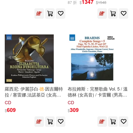
1347
87 折
$
$
1548
Staatskapelle Dresden,
Christian Thielemann)
江蘇鳳凰文藝出版社(1)
浙江少年兒童出版社(1)
清文華泉(1)
清文華泉事業有限公司(1)
清華大學出版社(1)
羅西尼: 伊麗莎白·
德
·因吉爾特
布拉姆斯：完整歌曲 Vol. 5 / 溫
拉 / 塞雷娜.法諾基亞 (女高音) /
德林 (女高音) / 卡雷爾 (男高
瑪拉.高登齊 (女中音) / 安東尼
音) / 艾森洛爾 (鋼琴)(Brahms:
CD
CD
湖北教育出版社(1)
諾.弗格里亞尼 (指揮) / 克拉科
Complete Songs, Vol. 5/Alina
609
309
$
$
夫愛樂樂團, 克拉科夫愛樂合唱
Wunderlin(soprano), Kieran
團 (2CD)(Rossini: Elisabetta,
Carrel(tenor),Ulrich
湖南文藝出版社(1)
regina d’Inghilterra / Serena
Eisenlohr(paino))
Farnocchia (soprano) / Mara