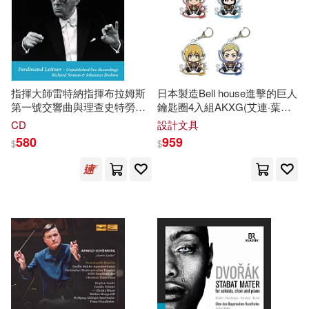
指揮大師雷特納指揮布拉姆斯
日本製造Bell house進擊的巨人
第一號交響曲與理查史特勞斯
鑰匙圈4入組AKXG(艾連·葉卡/
提爾愉快的惡作劇 (世界首次發
米卡莎·阿卡曼/阿爾敏·亞魯雷
CD
設計文具
行)((Spectrum Sound)
特/團長艾爾文·史密斯)進擊の
580
959
$
$
Ferdinand Leitner Unpublished
巨人周邊-日本原裝進口
Live Recordings)