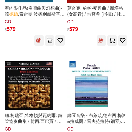
warner music(3)
上揚(3)
室內樂作品(奏鳴曲與幻想曲)-
莫奇克: 約翰-受難曲 / 斯塔格
匡立春，雷德文，王志章，賈希玉
韓
德爾
,泰雷曼,波德別爾斯基,
(女高音) / 雷普希 (指揮) / 托伊
等(1)
柯雷特,沃爾夫(想像力) / 潘多
舍, 格拉澤, 費倫恰克, 羅林森,
CD
CD
南京大學出版社(3)
菲斯合奏團(CD)(Chamber
奧斯瓦爾德, 漢夫特, 斯洛維尼
579
579
$
$
Music (Sonatas and Fantasias)
亞愛樂合唱團, 克蘭奇 (合唱指
坂本あきら(1)
坂照鉄平(1)
- HANDEL, G.F. / TELEMANN,
揮), 慕尼黑廣播管弦樂團
哈爾濱工業大學出版社(3)
G.P. / PODBIELSKI, C. /
(Močnik: Johannes-Passion /
CORRETTE, M. / WOLFF,
Stagg, Siobhan (soprano) /
大師系列叢書編輯部(1)
C.M. (Imagination) / Pandolfis
Repušić, Ivan(conductor) /
幼福(3)
江蘇美術出版社(3)
Consort)
Lydia Teuscher, Attilio Glaser,
Rok Ferenčak, Gabriel
天下足球(1)
Rollinson, Tadej Osvald, Max
科學出版社(3)
譯林出版社(3)
Hanft, Slovenian Philharmonic
Choir, Gregor Klanči (chorus
威廉．莎士比亞(1)
婁林(1)
Master), Munich Radio
AVI(2)
Belle Ame(2)
Orchestra)
崔鍾雷（主編）(1)
Dynamic(2)
Gramola(2)
紐.柯瑞亞,希格頓與瓦納爾: 銅
鋼琴音樂 - 布萊茲,德布西,梅湘
管協奏曲集 / 荷西.西巴賈 / 約
&拉威爾 / 雷夫范拉特(鋼琴)
廣州奇妙文化活動策划有限公司(1)
瑟夫.艾莉西 / 保羅.詹金斯 / 德
(Piano Music - Boulez,
CD
CD
Hyperion(2)
Membran(2)