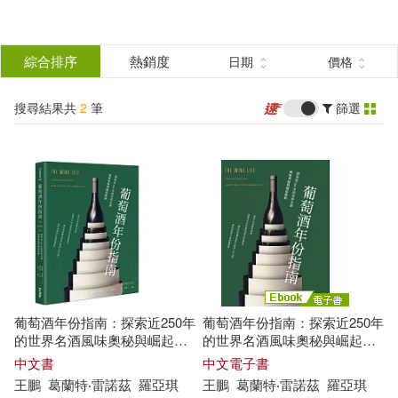
搜
尋
分類
綜合排序
熱銷度
日期
價格
(單選)
結
搜尋結果共
2
筆
篩選
圖書(1)
所有商品(2)
果
電子書(1)
篩
選
展開
作者
(可複選)
葡萄酒年份指南：探索近250年
葡萄酒年份指南：探索近250年
王鵬(2)
葛蘭特‧雷諾茲(2)
的世界名酒風味奧秘與崛起軌
的世界名酒風味奧秘與崛起軌
跡
跡 (電子書)
中文書
中文電子書
王鵬
葛
蘭特
‧
雷諾茲
羅亞琪
王鵬
葛
蘭特
‧
雷諾茲
羅亞琪