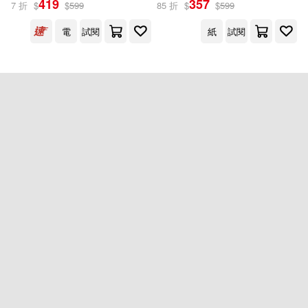
419
357
7 折
$
$
599
85 折
$
$
599
出版社
(可複選)
電
試閱
紙
試閱
麥浩斯(2)
配送方式
(可複選)
可超商取貨(1)
可海外宅配(1)
可港澳店取(1)
可新加坡店取(1)
可菲律賓店取(1)
重新設定
確認