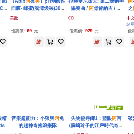
電/
【Abib
阿
彼
芙
】pH弱酸性
拉赫曼尼諾夫: 第二號鋼琴
阿
C6
面膜- 蜂蜜(潤澤煥采)30m
協奏曲 /
阿
胥肯納吉 / 鋼
之
l/片
琴.普列汶，指揮 / 倫敦交
星
美妝
CD
中
響樂團 (Color LP)(Rach
家
諸
maninoff : Piano Concer
69
929
優惠價:
元
優惠價:
元
優
to No.2 / Vladimir Ashke
nazy (Color LP))
酸精
音樂超能力：小狼與
阿
兔
失物協尋師1：藍眼
阿
百
破
ds
的超神奇搖滾樂隊
(廣嶋玲子的江戶時代奇幻
小說!日本讀者集體敲碗續