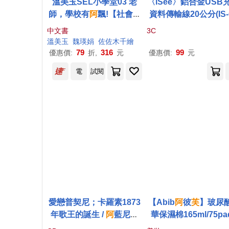
溫美玉SEL小學堂03 老
〈iSee〉鋁合金USB充
師，學校有
阿
飄!【社會情
資料傳輸線20公分(IS-
緒學習：讓好奇心引領孩
2)
蒂芙尼
藍白線
中文書
3C
子探索世界!小學生故事
溫美玉
魏瑛娟
佐佐木千繪
集】
79
316
99
優惠價:
折,
元
優惠價:
元
電
試閱
愛戀普契尼；卡羅素1873
【Abib
阿
彼
芙
】玻尿
年歌王的誕生 /
阿
藍尼亞
華保濕棉165ml/75pa
(Puccini in Love ; Carus