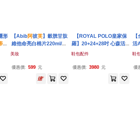
t), Daniel Ochoa (solois
t), Markus Schäfer (soloi
st) / Franz Hauk (conduc
tor) (2CD))
超隱形
【Abib
阿
彼
芙
】穀胱甘肽
【ROYAL POLO皇家保
【
蒂芙
維他命亮白棉片220ml/60
羅】20+24+28吋 心森活A
活
pads
BS拉鍊硬殼箱/行李箱 (3
(
美妝
鞋包配件
鞋
色任選) 其他
蒂芙尼
藍
599
3980
優惠價:
元
優惠價:
元
優