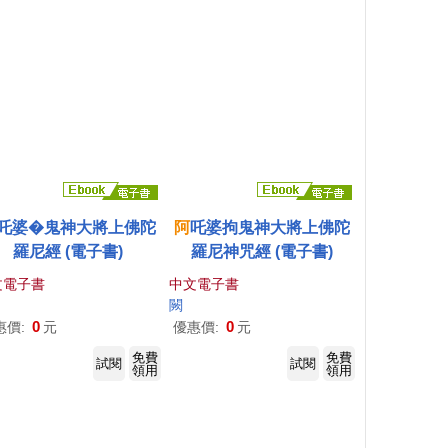
吒婆�鬼神大將上佛陀
阿
吒婆拘鬼神大將上佛陀
羅尼經 (電子書)
羅尼神咒經 (電子書)
文電子書
中文電子書
闕
0
0
惠價:
元
優惠價:
元
免費
免費
試閱
試閱
領用
領用