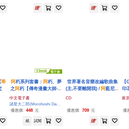
INOV: Piano Concerto N
o. 2 / Hélène Grimaud (L
P))
《
蒂
阿
朽系列套書：
阿
朽、夢
世界著名音樂改編歌曲集
【G
究
之
阿
朽【傳奇漫畫大師‧諸
(主,不要離開我) /
阿
藍尼亞
印
星大二郎最新黑色幽默怪
男高音 / 尚-費利克斯.拉蘭
中文電子書
CD
家
談作品】 (電子書)
吉他(Seigneur / Roberto
諸星大二郎(Morohoshi Daijiro)
丁安品
Alagna)
448
709
優惠價:
元
優惠價:
元
優
紙
試閱