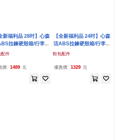
全新福利品 28吋】心森
【全新福利品 24吋】心森
ABS拉鍊硬殼箱/行李箱
活ABS拉鍊硬殼箱/行李箱
3色任選) 28吋
蒂芙尼
藍
(3色任選) 24吋
蒂芙尼
藍
包配件
鞋包配件
1489
1329
惠價:
元
優惠價:
元