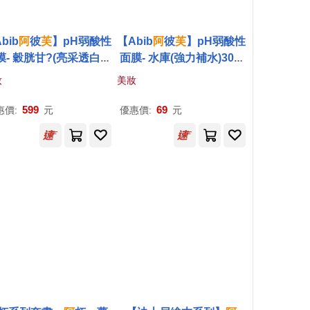
bib
阿
彼
芙
】pH弱酸性
【Abib
阿
彼
芙
】pH弱酸性
膜- 穀胱甘?(亮采透白)3
面膜- 水庫(強力補水)30m
0ml/10片-盒裝
l/片
妝
美妝
599
69
惠價:
元
優惠價:
元