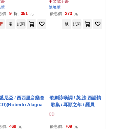
文書
中文電子書
瑤華
陳瑤華
9
351
273
惠價:
折,
元
優惠價:
元
電
試閱
紙
試閱
藍尼亞 / 西西里音樂會
歌劇詠嘆調 / 英,法,西語情
CD)(Roberto Alagna /
歌集 / 耳順之年 / 羅貝托.
Sicilien Live (2CD))
阿
藍尼亞 男高音 / 變形室
CD
內樂團(60 / Roberto Alag
na, Morphing Chamber
469
709
惠價:
元
優惠價:
元