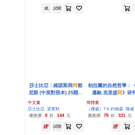
紙
試閱
莎士比亞：維諾斯與
阿
都
柏拉圖的自然哲學：
尼斯 (中英對照本) 25開，
邁歐-克里提
阿
》研
道林紙
中文書
簡體書
莎士比亞
梁實秋
（挪威）T.K.約翰森
陳威
9
144
79
331
優惠價:
折,
元
優惠價:
折,
元
試閱