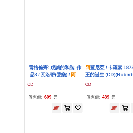
雷格倫齊: 虔誠的和諧, 作
阿
藍尼亞 / 卡羅素 187
品3 / 瓦洛蒂(聲樂) /
阿
恰
王的誕生 (CD)(Robert
伊 (指揮) / Nova Ars Cant
lagna / Caruso 187
CD
CD
andi (2CD)(Legrenzi: Ha
rmonia d’Affetti Devoti,
609
439
優惠價:
元
優惠價:
元
Op. 3 / Valotti (vocal) / Ac
ciai(conductor) , Nova A
rs Cantandi (2cD))