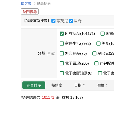
博客來
搜尋結果
熱門搜尋
【我要重新搜尋】
蒂芙尼
里奇
所有商品(101171)
圖書(
家居生活(3932)
美食(10
分類
無印良品(75)
星巴克(23
(單選)
電子票證(206)
鞋包配件(
電子書閱讀器(6)
電子書(
日期
價格
綜合排序
熱銷度
搜尋結果共
101171
筆, 頁數
1
/ 1687