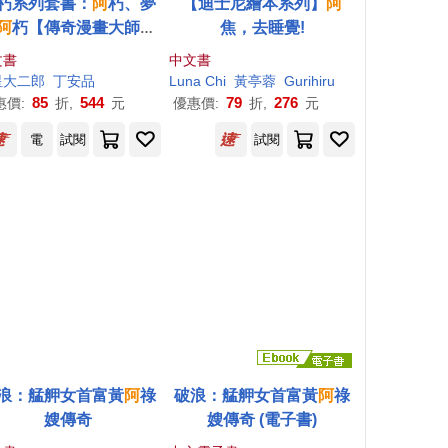
朽系列套書：
阿
朽、夢
【迪士尼繪本系列】
阿
阿
朽【傳奇漫畫大師諸
焦，去睡覺!
大二郎最新作.特典：作
文書
中文書
印刷簽繪扉頁、拍立得
星大二郎
丁安品
Luna Chi
黃亭蓉
Gurihiru
心靈寫真卡】
85
544
79
276
惠價:
折,
元
優惠價:
折,
元
電
試閱
試閱
浪：艋舺女首富黃
阿
祿
破浪：艋舺女首富黃
阿
祿
嫂傳奇
嫂傳奇 (電子書)