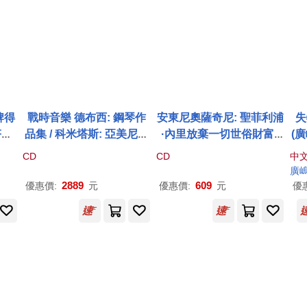
牌得
戰時音樂 德布西: 鋼琴作
安東尼奧薩奇尼: 聖菲利浦
失
塔高
品集 / 科米塔斯: 亞美尼亞
·內里放棄一切世俗財富 /
(
(2
舞曲 / 基里爾.格斯坦 / 湯
喬瓦尼米凱里尼, 耶爾·蘇
小
CD
CD
中
a /
瑪士.阿德斯 / 卡蒂亞.斯卡
(獨奏), 科特萬丘
蒂
什維利
廣
des
納維 鋼琴 (2CD+書)(Debu
(獨奏), 丹尼爾奧喬亞 (獨
2889
609
優惠價:
元
優惠價:
元
優
ssy / Komitas: Music in
奏), 馬庫斯舍弗 (獨奏) / 弗
Time of War / Kirill Gerst
蘭茨豪克 (指揮) (2CD)(Sa
ein (2CD+書))
cchini: L’abbandono del
le ricchezze di S. Filippo
Neri / Giovanni Michelini,
Yeree Suh (soloist), Kete
van Chuntishvili (solois