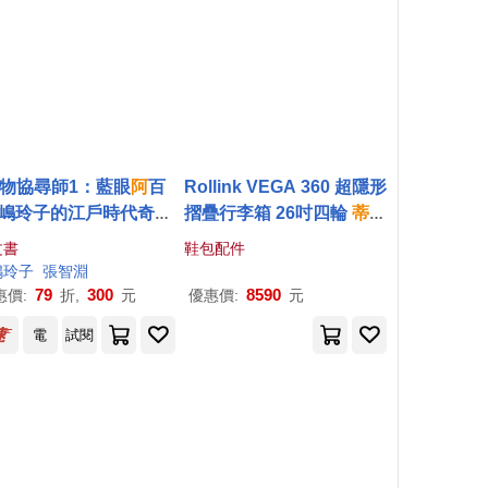
物協尋師1：藍眼
阿
百
Rollink VEGA 360 超隱形
廣嶋玲子的江戶時代奇幻
摺疊行李箱 26吋四輪
蒂芙
說!日本讀者集體敲碗續
尼
藍AQUIFER
文書
鞋包配件
集的全新妖怪世界物語)
嶋玲子
張智淵
79
300
8590
惠價:
折,
元
優惠價:
元
電
試閱