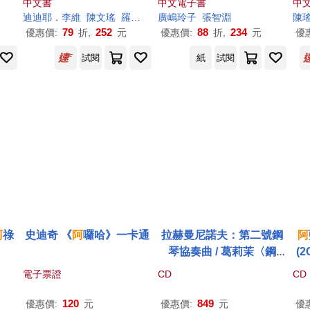
中文書
中文電子書
中
集的全新妖怪世界物語)
迪迪耶．李維
陳文瑤
羅倫佐．聖吉歐（Lorenzo Sangiò）
廣嶋玲子
張智淵
陳
(電子書)
79
252
88
234
優惠價:
折,
元
優惠價:
折,
元
優
試閱
紙
試閱
阿
祿
史迪奇 《
阿
囉哈》一卡通
拉赫曼尼諾夫：第二號鋼
阿
琴協奏曲 / 葛莉茉〈鋼
(2
琴〉
阿
敘肯納吉〈指揮〉
電子票證
CD
CD
愛樂管弦樂團 歐洲進口盤
(LP黑膠唱片)(RACHMAN
120
849
優惠價:
元
優惠價:
元
優