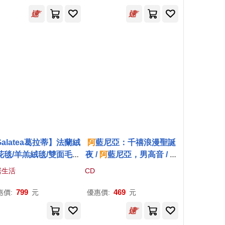
Orchestra)
alatea葛拉蒂】法蘭絨
阿
藍尼亞：千禧浪漫聖誕
花毯/羊羔絨毯/雙面毛毯
夜 /
阿
藍尼亞，男高音 / 史
(多色任選)
阿
戴爾
密斯指揮倫敦交響樂團(R
居生活
CD
oberto Alagna / The Chri
stmas Album / Robin S
799
469
惠價:
元
優惠價:
元
mith & LSO)