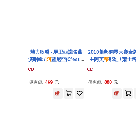
魅力歌聲 - 馬里亞諾名曲
2010蕭邦鋼琴大賽金
演唱輯 /
阿
藍尼亞(C’est M
主阿芙
蒂
耶娃 / 蕭士
agnifique ! Roberto Alag
維奇24 首前奏曲與賦格 
CD
CD
na sings Luis Mariano)
CD)(Yulianna Avdeev
Shostakovich: Prelu
469
880
優惠價:
元
優惠價:
元
& Fugues Op. 87)