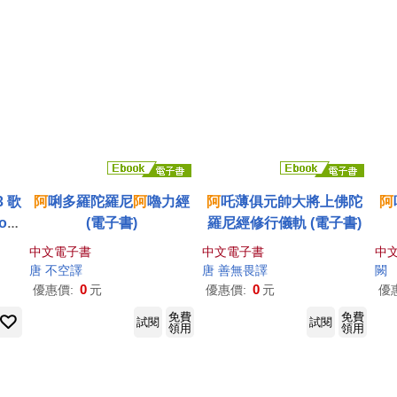
3 歌
阿
唎多羅陀羅尼
阿
嚕力經
阿
吒薄俱元帥大將上佛陀
阿
o A
(電子書)
羅尼經修行儀軌 (電子書)
3)
中文電子書
中文電子書
中
唐 不空譯
唐 善無畏譯
闕
0
0
優惠價:
元
優惠價:
元
優
免費
免費
試閱
試閱
領用
領用