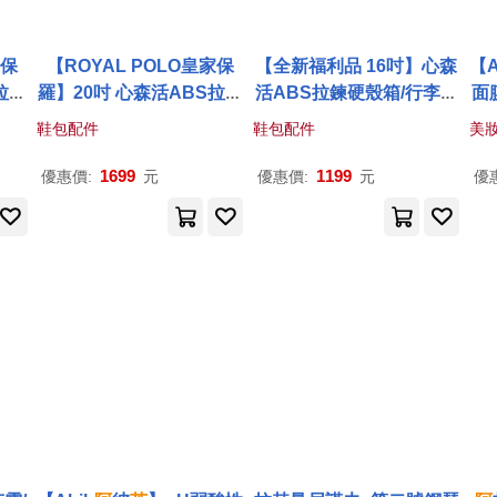
家保
【ROYAL POLO皇家保
【全新福利品 16吋】心森
【A
拉鍊
羅】20吋 心森活ABS拉鍊
活ABS拉鍊硬殼箱/行李箱
面
) 2
硬殼箱/行李箱 (3色任選) 2
(3色任選) 16吋
蒂芙尼
藍
鞋包配件
鞋包配件
美
0吋
蒂芙尼
藍
1699
1199
優惠價:
元
優惠價:
元
優