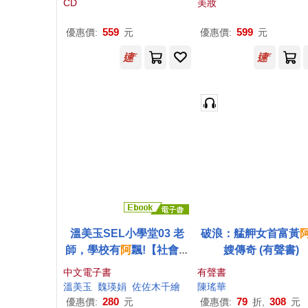
CD
美妝
o / Roberto Alagna)
559
599
優惠價:
元
優惠價:
元
溫美玉SEL小學堂03 老
破浪：艋舺女首富黃
師，學校有
阿
飄!【社會情
嫂傳奇 (有聲書)
緒學習：讓好奇心引領孩
中文電子書
有聲書
子探索世界!小學生故事
溫美玉
魏瑛娟
佐佐木千繪
陳瑤華
集】 (電子書)
280
79
308
優惠價:
元
優惠價:
折,
元