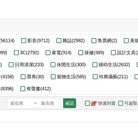
56114)
影音(9712)
雜誌(2982)
售票網(2)
美妝
99)
3C(2792)
家電(914)
保健(389)
設計文具(2
)
日用清潔(233)
休閒生活(300)
婦幼生活(2632)
4158)
票券(30)
寵物生活(585)
玲廊滿藝(211)
8396)
有聲書(412)
快速到貨
可超取
~
確認