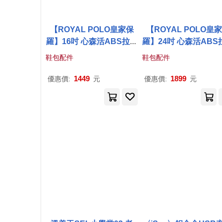
【ROYAL POLO皇家保
【ROYAL POLO皇
羅】16吋 心森活ABS拉鍊
羅】24吋 心森活ABS
硬殼箱/行李箱 (3色任選) 1
硬殼箱/行李箱 (3色任選
鞋包配件
鞋包配件
6吋
蒂芙尼
藍
4吋
蒂芙尼
藍
1449
1899
優惠價:
元
優惠價:
元