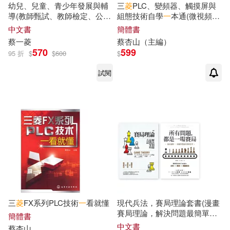
幼兒、兒童、青少年發展與輔
三
菱
PLC、變頻器、觸摸屏與
出版社
(可複選)
導(教師甄試、教師檢定、公幼
組態技術自學
一
本通(微視頻
教保員考試適用)
版)
中文書
簡體書
蔡
一
菱
蔡
杏山（主編）
化學工業出版社(1)
570
599
95 折
$
$
600
$
試閱
大牌出版(1)
志光保成(1)
電子工業出版社(1)
配送方式
(可複選)
可超商取貨(4)
可海外宅配(4)
三
菱
FX系列PLC技術
一
看就懂
現代兵法，賽局理論套書(漫畫
賽局理論，解決問題最簡單的
可港澳店取(4)
簡體書
方法+所有問題，都是
一
場賽
中文書
蔡
杏山