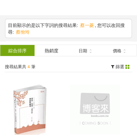
搜
尋
分類
(單選)
目前顯示的是以下字詞的搜尋結果:
蔡一菱
, 您可以改回搜
尋:
蔡佾玲
結
圖書(4)
所有商品(4)
果
綜合排序
熱銷度
日期
價格
展開
篩
搜尋結果共
4
筆
篩選
選
作者
(可複選)
川西諭(1)
蔡一菱(1)
蔡杏山(1)
蔡杏山（主編）(1)