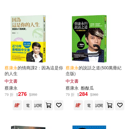
聯合文學(1)
鏡文學(1)
黃山書社(1)
配送方式
(可複選)
可超商取貨(35)
蔡康永
的情商課2：因為這是你
蔡康永
的說話之道(500萬冊紀
的人生
念版)
可海外宅配(35)
中文書
中文書
蔡康永
蔡康永
酚酞瓜
276
284
79 折
$
$
350
79 折
$
$
360
可港澳店取(33)
電
試閱
電
試閱
可新加坡店取(33)