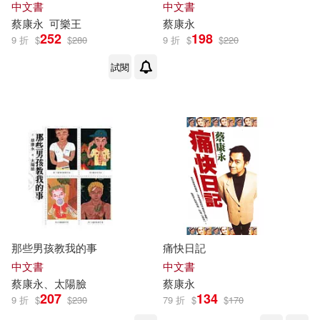
中文書
中文書
蔡康永
可樂王
蔡康永
252
198
9 折
$
$
280
9 折
$
$
220
試閱
那些男孩教我的事
痛快日記
中文書
中文書
蔡康永
、太陽臉
蔡康永
207
134
9 折
$
$
230
79 折
$
$
170