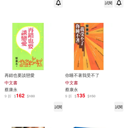
試閱
再錯也要談戀愛
你睡不著我受不了
中文書
中文書
蔡康永
蔡康永
162
135
9 折
$
$
180
9 折
$
$
150
試閱
試閱