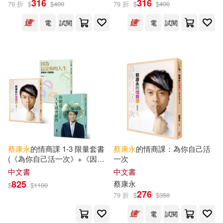
316
316
79 折
$
$
400
79 折
$
$
400
電
試閱
電
試閱
王俊傑(1)
蔡康永、太陽臉(1)
出版社
(可複選)
如何(23)
皇冠(12)
湖南文藝出版社(4)
蔡康永
的情商課 1-3 限量套書
蔡康永
的情商課：為你自己活
(《為你自己活一次》+《因為
一次
中視視界(1)
商周出版(1)
這是你的人生》+《你願意，人
中文書
中文書
生就會值得》3冊合售)
825
蔡康永
$
$
1100
276
平安文化(1)
春天出版社(1)
79 折
$
$
350
電
試閱