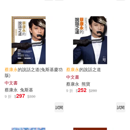
蔡康永
的說話之道(兔斯基慶功
蔡康永
的說話之道
版)
中文書
中文書
蔡康永
熊寶
252
蔡康永
兔斯基
9 折
$
$
280
297
9 折
$
$
330
試閱
試閱