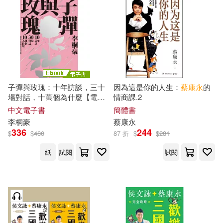
子彈與玫瑰：十年訪談，三十
因為這是你的人生：
蔡康永
的
場對話，十萬個為什麼【電子
情商課.2
書限定收錄：那些
蔡康永
教男
中文電子書
簡體書
孩的事】 (電子書)
李桐豪
蔡康永
336
244
$
$
480
87 折
$
$
281
紙
試閱
試閱