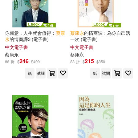
現在可購買商品(24)
作者/演唱/譯/編/繪(41)
你願意，人生就會值得：
蔡康
蔡康永
的情商課：為你自己活
永
的情商課3 (電子書)
一次 (電子書)
價格
-
範圍
中文電子書
中文電子書
蔡康永
蔡康永
246
215
88 折
$
$
400
88 折
$
$
350
紙
試閱
紙
試閱