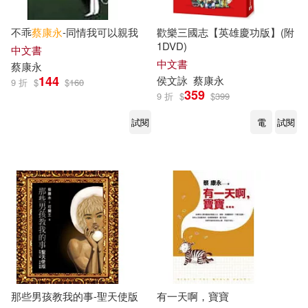
不乖
蔡康永
-同情我可以親我
歡樂三國志【英雄慶功版】(附
1DVD)
中文書
中文書
蔡康永
144
侯文詠
蔡康永
9 折
$
$
160
359
9 折
$
$
399
試閱
電
試閱
那些男孩教我的事-聖天使版
有一天啊，寶寶