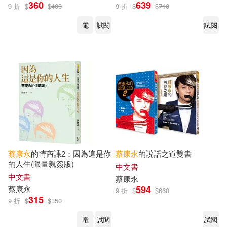
360
639
9 折
$
$
400
9 折
$
$
710
電
試閱
試閱
蔡康永
的情商課2：因為這是你
蔡康永
的說話之道雙書
的人生(限量親簽版)
中文書
中文書
蔡康永
594
蔡康永
9 折
$
$
660
315
9 折
$
$
350
電
試閱
試閱