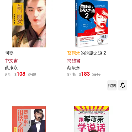
阿嬰
蔡康永
的說話之道.2
中文書
簡體書
蔡康永
蔡康永
108
183
9 折
$
$
120
87 折
$
$
210
試閱