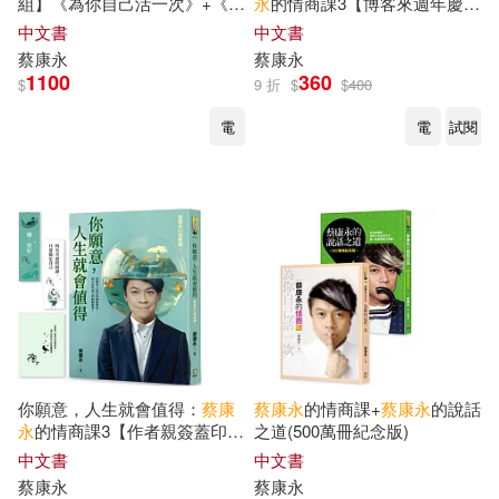
組】《為你自己活一次》+《因
永
的情商課3【博客來週年慶獨
為這是你的人生》+《你願意，
家‧雙面書籤】
中文書
中文書
人生就會值得》
蔡康永
蔡康永
1100
360
$
9 折
$
$
400
電
電
試閱
你願意，人生就會值得：
蔡康
蔡康永
的情商課+
蔡康永
的說話
永
的情商課3【作者親簽蓋印
之道(500萬冊紀念版)
+博客來週年慶獨家‧雙面書
中文書
中文書
籤】
蔡康永
蔡康永