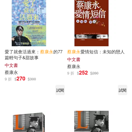
愛了就會活過來：
蔡康永
的77
蔡康永
愛情短信：未知的戀人
篇輕句子&甜故事
中文書
中文書
蔡康永
252
蔡康永
9 折
$
$
280
270
9 折
$
$
300
試閱
試閱