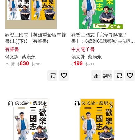
歡樂三國志【英雄重聚版有聲
歡樂三國志【完全攻略電子
書(上)(下)】 (有聲書)
書】：6歲到60歲都無法抗拒!
最好玩好笑的三國之旅，首度
有聲書
中文電子書
推出電子書! (電子書)
侯文詠
蔡康永
侯文詠
蔡康永
630
199
79 折
$
$
798
$
$
399
紙
試閱