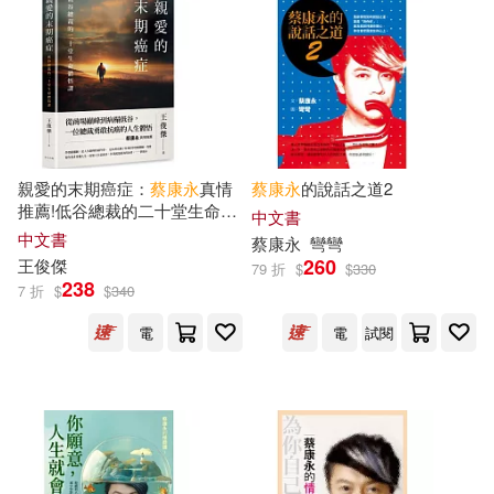
可菲律賓店取(33)
上市日期
(可複選)
一個月內上市新品(1)
親愛的末期癌症：
蔡康永
真情
蔡康永
的說話之道2
推薦!低谷總裁的二十堂生命體
中文書
悟課
中文書
蔡康永
彎彎
260
王俊傑
電子書
79 折
$
$
330
(可複選)
238
7 折
$
$
340
電
電
試閱
適合手機平板閱讀(8)
其他
(可複選)