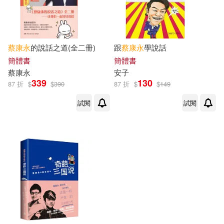
蔡康永
的說話之道(全二冊)
跟
蔡康永
學說話
簡體書
簡體書
蔡康永
安子
339
130
87 折
$
$
390
87 折
$
$
149
試閱
試閱