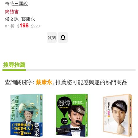
奇葩三國說
簡體書
侯文詠
蔡康永
198
87 折
$
$
228
試閱
搜尋推薦
查詢關鍵字:
, 推薦您可能感興趣的熱門商品
蔡康永