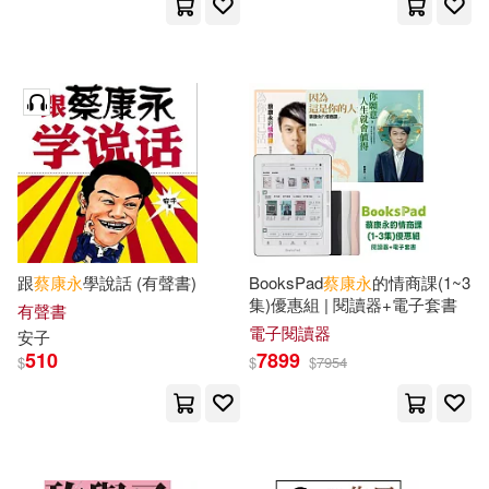
跟
蔡康永
學說話 (有聲書)
BooksPad
蔡康永
的情商課(1~3
集)優惠組 | 閱讀器+電子套書
有聲書
電子閱讀器
安子
510
7899
$
$
$
7954