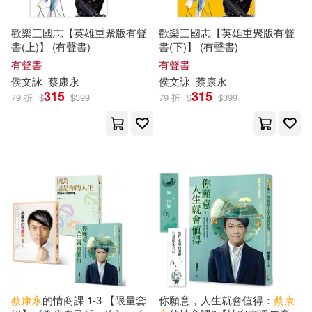
歡樂三國志【英雄重聚版有聲
歡樂三國志【英雄重聚版有聲
書(上)】 (有聲書)
書(下)】 (有聲書)
有聲書
有聲書
侯文詠
蔡康永
侯文詠
蔡康永
315
315
79 折
$
$
399
79 折
$
$
399
蔡康永
的情商課 1-3 【限量套
你願意，人生就會值得：
蔡康