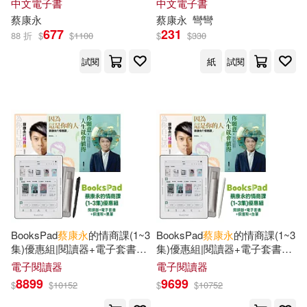
中文電子書
中文電子書
蔡康永
蔡康永
彎彎
677
231
88 折
$
$
1100
$
$
330
試閱
紙
試閱
BooksPad
蔡康永
的情商課(1~3
BooksPad
蔡康永
的情商課(1~3
集)優惠組|閱讀器+電子套書
集)優惠組|閱讀器+電子套書
+保護殼+黑筆
+保護殼+白筆
電子閱讀器
電子閱讀器
8899
9699
$
$
10152
$
$
10752