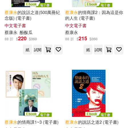
蔡康永
的說話之道(500萬冊紀
蔡康永
的情商課2：因為這是你
念版) (電子書)
的人生 (電子書)
中文電子書
中文電子書
蔡康永
酚酞瓜
蔡康永
220
215
88 折
$
$
360
88 折
$
$
350
紙
試閱
紙
試閱
蔡康永
的情商課1~3 (電子書)
蔡康永
的說話之道2 (電子書)