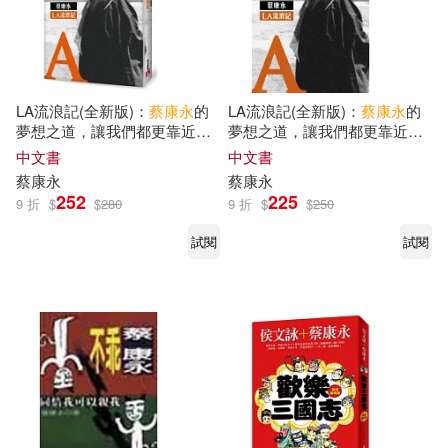
LA流浪記(全新版)：
蔡康永
的
LA流浪記(全新版)：
蔡康永
的
夢想之道，讓我們都更靠近自
夢想之道，讓我們都更靠近自
己的夢想!
己的夢想!
中文書
中文書
蔡康永
蔡康永
252
225
9 折
$
$
280
9 折
$
$
250
試閱
試閱