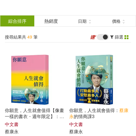
搜
尋
分類
綜合排序
熱銷度
日期
價格
(單選)
結
搜尋結果共
49
筆
篩選
圖書(34)
所有商品(49)
果
電子書閱讀器(3)
電子書(8)
篩
選
有聲書(4)
展開
作者
(可複選)
你願意，人生就會值得【像畫
你願意，人生就會值得：
蔡康
蔡康永(40)
侯文詠(6)
一樣的書衣・週年限定】：
蔡
永
的情商課3
康永
的情商課3
中文書
中文書
蔡康永
蔡康永
安子(2)
李桐豪(1)