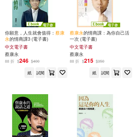
現在可購買商品(24)
作者/演唱/譯/編/繪(41)
你願意，人生就會值得：
蔡康
蔡康永
的情商課：為你自己活
永
的情商課3 (電子書)
一次 (電子書)
價格
-
範圍
中文電子書
中文電子書
蔡康永
蔡康永
246
215
88 折
$
$
400
88 折
$
$
350
紙
試閱
紙
試閱