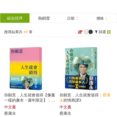
搜
尋
分類
綜合排序
熱銷度
日期
價格
(單選)
結
搜尋結果共
49
筆
篩選
圖書(34)
所有商品(49)
果
電子書閱讀器(3)
電子書(8)
篩
選
有聲書(4)
展開
作者
(可複選)
你願意，人生就會值得【像畫
你願意，人生就會值得：
蔡康
蔡康永(40)
侯文詠(6)
一樣的書衣・週年限定】：
蔡
永
的情商課3
康永
的情商課3
中文書
中文書
蔡康永
蔡康永
安子(2)
李桐豪(1)