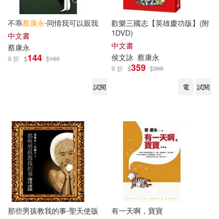
不乖
蔡康永
-同情我可以親我
歡樂三國志【英雄慶功版】(附
1DVD)
中文書
中文書
蔡康永
144
侯文詠
蔡康永
9 折
$
$
160
359
9 折
$
$
399
試閱
電
試閱
那些男孩教我的事-聖天使版
有一天啊，寶寶