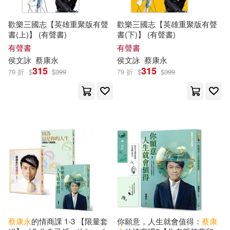
歡樂三國志【英雄重聚版有聲
歡樂三國志【英雄重聚版有聲
書(上)】 (有聲書)
書(下)】 (有聲書)
有聲書
有聲書
侯文詠
蔡康永
侯文詠
蔡康永
315
315
79 折
$
$
399
79 折
$
$
399
蔡康永
的情商課 1-3 【限量套
你願意，人生就會值得：
蔡康