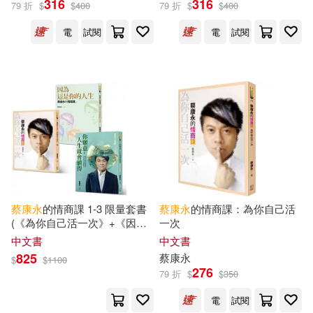
316
316
79 折
$
$
400
79 折
$
$
400
電
試閱
電
試閱
王俊傑(1)
蔡康永、太陽臉(1)
出版社
(可複選)
如何(23)
皇冠(12)
湖南文藝出版社(4)
蔡康永
的情商課 1-3 限量套書
蔡康永
的情商課：為你自己活
(《為你自己活一次》+《因為
一次
中視視界(1)
商周出版(1)
這是你的人生》+《你願意，人
中文書
中文書
生就會值得》3冊合售)
825
蔡康永
$
$
1100
276
平安文化(1)
春天出版社(1)
79 折
$
$
350
電
試閱