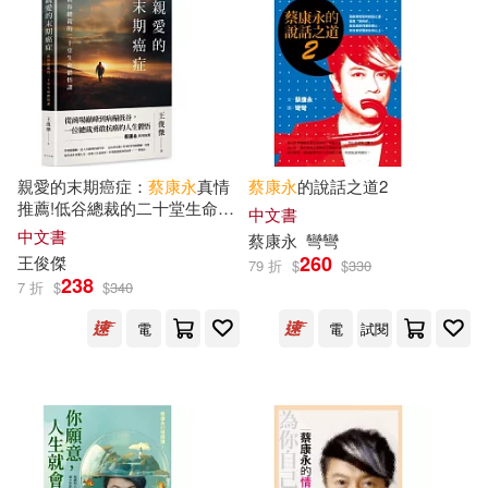
可菲律賓店取(33)
上市日期
(可複選)
一個月內上市新品(1)
親愛的末期癌症：
蔡康永
真情
蔡康永
的說話之道2
推薦!低谷總裁的二十堂生命體
中文書
悟課
中文書
蔡康永
彎彎
260
王俊傑
電子書
79 折
$
$
330
(可複選)
238
7 折
$
$
340
電
電
試閱
適合手機平板閱讀(8)
其他
(可複選)