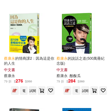
聯合文學(1)
鏡文學(1)
黃山書社(1)
配送方式
(可複選)
可超商取貨(35)
蔡康永
的情商課2：因為這是你
蔡康永
的說話之道(500萬冊紀
的人生
念版)
可海外宅配(35)
中文書
中文書
蔡康永
蔡康永
酚酞瓜
276
284
79 折
$
$
350
79 折
$
$
360
可港澳店取(33)
電
試閱
電
試閱
可新加坡店取(33)