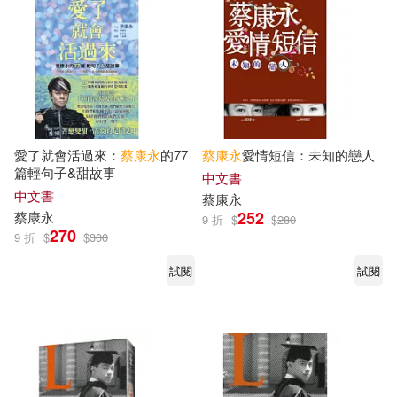
愛了就會活過來：
蔡康永
的77
蔡康永
愛情短信：未知的戀人
篇輕句子&甜故事
中文書
中文書
蔡康永
252
蔡康永
9 折
$
$
280
270
9 折
$
$
300
試閱
試閱