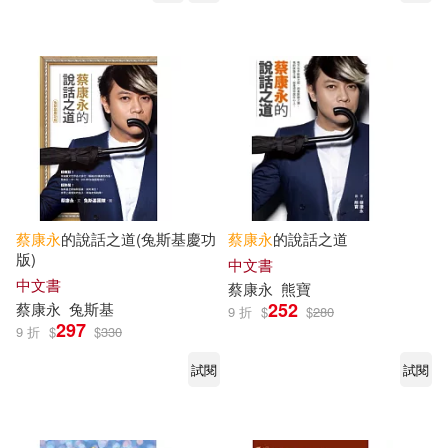
蔡康永
的說話之道(兔斯基慶功
蔡康永
的說話之道
版)
中文書
中文書
蔡康永
熊寶
252
蔡康永
兔斯基
9 折
$
$
280
297
9 折
$
$
330
試閱
試閱