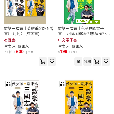
歡樂三國志【英雄重聚版有聲
歡樂三國志【完全攻略電子
書(上)(下)】 (有聲書)
書】：6歲到60歲都無法抗拒!
最好玩好笑的三國之旅，首度
有聲書
中文電子書
推出電子書! (電子書)
侯文詠
蔡康永
侯文詠
蔡康永
630
199
79 折
$
$
798
$
$
399
紙
試閱