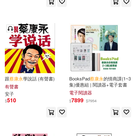
跟
蔡康永
學說話 (有聲書)
BooksPad
蔡康永
的情商課(1~3
集)優惠組 | 閱讀器+電子套書
有聲書
電子閱讀器
安子
510
7899
$
$
$
7954