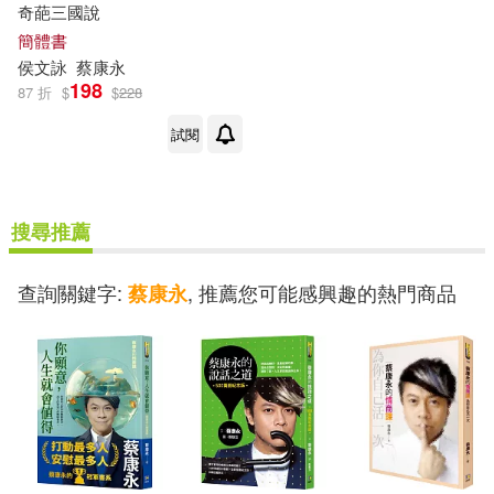
奇葩三國說
簡體書
侯文詠
蔡康永
198
87 折
$
$
228
試閱
搜尋推薦
查詢關鍵字:
, 推薦您可能感興趣的熱門商品
蔡康永