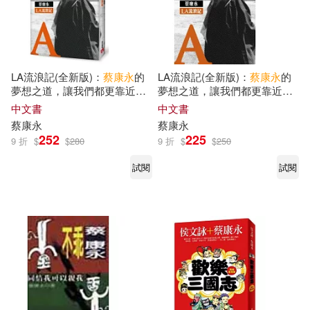
LA流浪記(全新版)：
蔡康永
的
LA流浪記(全新版)：
蔡康永
的
夢想之道，讓我們都更靠近自
夢想之道，讓我們都更靠近自
己的夢想!
己的夢想!
中文書
中文書
蔡康永
蔡康永
252
225
9 折
$
$
280
9 折
$
$
250
試閱
試閱