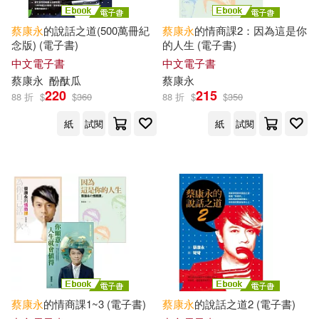
蔡康永
的說話之道(500萬冊紀
蔡康永
的情商課2：因為這是你
念版) (電子書)
的人生 (電子書)
中文電子書
中文電子書
蔡康永
酚酞瓜
蔡康永
220
215
88 折
$
$
360
88 折
$
$
350
紙
試閱
紙
試閱
蔡康永
的情商課1~3 (電子書)
蔡康永
的說話之道2 (電子書)