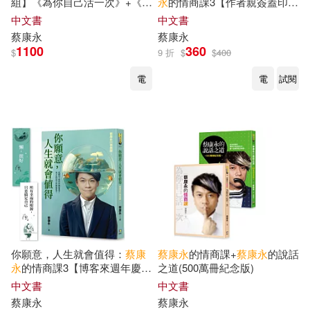
組】《為你自己活一次》+《因
永
的情商課3【作者親簽蓋印
為這是你的人生》+《你願意，
+博客來週年慶獨家‧雙面書
中文書
中文書
人生就會值得》
籤】
蔡康永
蔡康永
1100
360
$
9 折
$
$
400
電
電
試閱
你願意，人生就會值得：
蔡康
蔡康永
的情商課+
蔡康永
的說話
永
的情商課3【博客來週年慶獨
之道(500萬冊紀念版)
家‧雙面書籤】
中文書
中文書
蔡康永
蔡康永