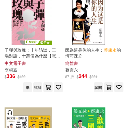
子彈與玫瑰：十年訪談，三十
因為這是你的人生：
蔡康永
的
場對話，十萬個為什麼【電子
情商課.2
書限定收錄：那些
蔡康永
教男
中文電子書
簡體書
孩的事】 (電子書)
李桐豪
蔡康永
336
244
$
$
480
87 折
$
$
281
紙
試閱
試閱