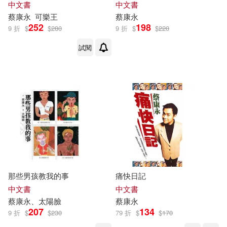
中文書
中文書
蔡康永
可樂王
蔡康永
252
198
9 折
$
$
280
9 折
$
$
220
試閱
那些男孩教我的事
痛快日記
中文書
中文書
蔡康永
、太陽臉
蔡康永
207
134
9 折
$
$
230
79 折
$
$
170