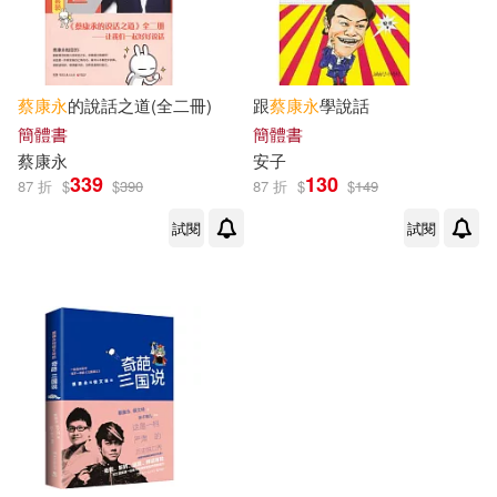
蔡康永
的說話之道(全二冊)
跟
蔡康永
學說話
簡體書
簡體書
蔡康永
安子
339
130
87 折
$
$
390
87 折
$
$
149
試閱
試閱