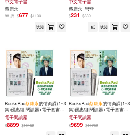
中文電子書
中文電子書
蔡康永
蔡康永
彎彎
677
231
88 折
$
$
1100
$
$
330
試閱
紙
試閱
BooksPad
蔡康永
的情商課(1~3
BooksPad
蔡康永
的情商課(1~3
集)優惠組|閱讀器+電子套書
集)優惠組|閱讀器+電子套書
+保護殼+黑筆
+保護殼+白筆
電子閱讀器
電子閱讀器
8899
9699
$
$
10152
$
$
10752