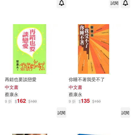
試閱
再錯也要談戀愛
你睡不著我受不了
中文書
中文書
蔡康永
蔡康永
162
135
9 折
$
$
180
9 折
$
$
150
試閱
試閱