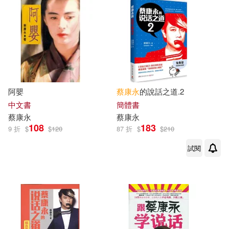
阿嬰
蔡康永
的說話之道.2
中文書
簡體書
蔡康永
蔡康永
108
183
9 折
$
$
120
87 折
$
$
210
試閱