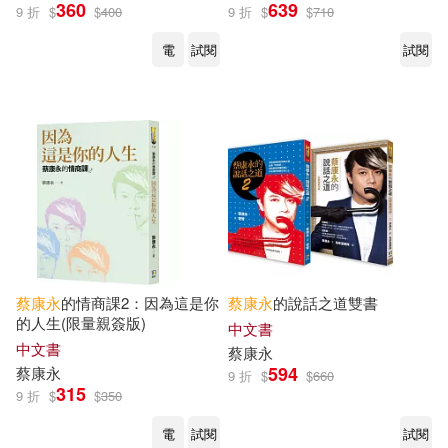
360
639
9 折
$
$
400
9 折
$
$
710
電
試閱
試閱
蔡康永
的情商課2：因為這是你
蔡康永
的說話之道雙書
的人生(限量親簽版)
中文書
中文書
蔡康永
594
蔡康永
9 折
$
$
660
315
9 折
$
$
350
電
試閱
試閱