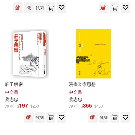
電
試閱
蔡志忠 編繪(7)
展開
蔡志忠編繪(5)
出版社
(可複選)
蔡志忠 編繪(4)
時報出版(100)
大塊文化(82)
Aquarius X(3)
施振榮(3)
山東人民出版社(77)
莊子解密
漫畫道家思想
蔡志忠 繪(3)
中文書
中文書
現代出版社(77)
展開
蔡志忠
蔡志忠
197
355
79 折
$
$
250
79 折
$
$
450
[中國台灣]蔡志忠(2)
海豚出版社(47)
試閱
試閱
配送方式
(可複選)
溫世仁(2)
蔡志忠繪(2)
生活‧讀書‧新知三聯書店(45)