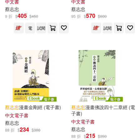
中文書
中文書
蔡志忠
蔡志忠
405
570
9 折
$
$
450
95 折
$
$
600
電
試閱
試閱
蔡志忠
漫畫金剛經 (電子書)
蔡志忠
漫畫佛說四十二章經 (電
子書)
中文電子書
中文電子書
蔡志忠
234
蔡志忠
88 折
$
$
380
215
88 折
$
$
350