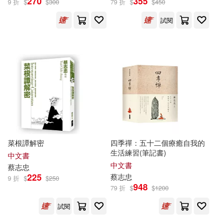
270
355
9 折
$
$
300
79 折
$
$
450
試閱
菜根譚解密
四季禪：五十二個療癒自我的
生活練習(筆記書)
中文書
中文書
蔡志忠
225
蔡志忠
9 折
$
$
250
948
79 折
$
$
1200
試閱