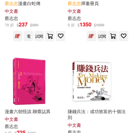
蔡志忠
漫畫白蛇傳
蔡志忠
禪畫冊頁
中文書
中文書
蔡志忠
蔡志忠
237
1350
79 折
$
$
300
9 折
$
$
1500
電
試閱
試閱
漫畫六朝怪談.聊齋誌異
賺錢兵法：成功致富的十個法
則
中文書
中文書
蔡志忠
225
蔡志忠
9 折
$
$
250