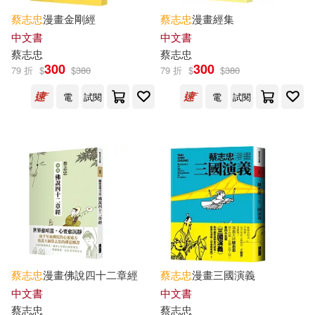
聯經出版公司(2)
蔡志忠
漫畫金剛經
蔡志忠
漫畫經集
中文書
中文書
上海三聯書店(1)
蔡志忠
蔡志忠
300
300
79 折
$
$
380
79 折
$
$
380
上海人民出版社(1)
佛光(1)
電
試閱
電
試閱
北京時代華文書局(1)
印刷工業出版社(1)
同心出版社(1)
新華出版社(1)
榮寶齋出版社(1)
蔡志忠
漫畫佛說四十二章經
蔡志忠
漫畫三國演義
中文書
中文書
浙江古籍出版社(1)
蔡志忠
蔡志忠