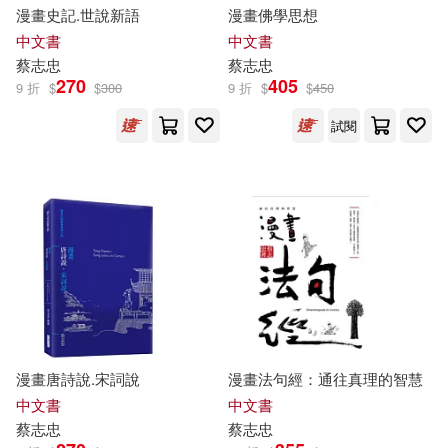
漫畫史記.世說新語
漫畫佛學思想
中文書
中文書
蔡志忠
蔡志忠
270
405
9 折
$
$
300
9 折
$
$
450
試閱
漫畫唐詩說.宋詞說
漫畫法句經：通往真理的智慧
中文書
中文書
蔡志忠
蔡志忠