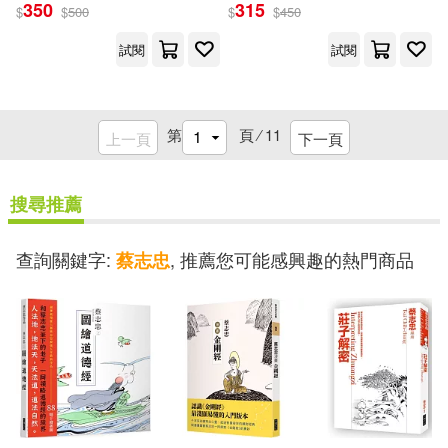
350
315
$
$
500
$
$
450
試閱
試閱
第
頁 ⁄
11
上一頁
下一頁
搜尋推薦
查詢關鍵字:
, 推薦您可能感興趣的熱門商品
蔡志忠