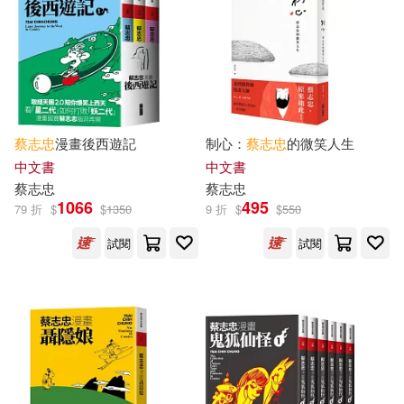
蔡志忠
漫畫後西遊記
制心：
蔡志忠
的微笑人生
中文書
中文書
蔡志忠
蔡志忠
1066
495
79 折
$
$
1350
9 折
$
$
550
試閱
試閱