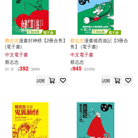
蔡志忠
漫畫封神榜【2冊合售】
蔡志忠
漫畫後西遊記【3冊合
(電子書)
售】 (電子書)
中文電子書
中文電子書
蔡志忠
蔡志忠
392
945
85 折
$
$
660
$
$
1350
試閱
試閱