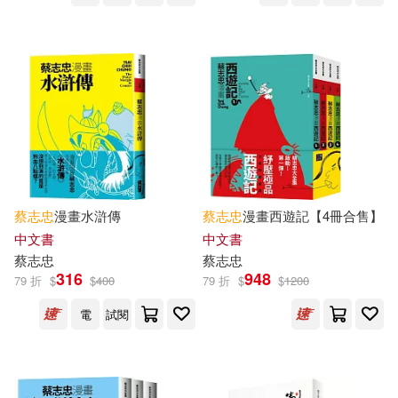
蔡志忠
漫畫水滸傳
蔡志忠
漫畫西遊記【4冊合售】
中文書
中文書
蔡志忠
蔡志忠
316
948
79 折
$
$
400
79 折
$
$
1200
電
試閱