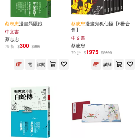
蔡志忠
漫畫聶隱娘
蔡志忠
漫畫鬼狐仙怪【6冊合
售】
中文書
中文書
蔡志忠
300
蔡志忠
79 折
$
$
380
1975
79 折
$
$
2500
電
試閱
試閱