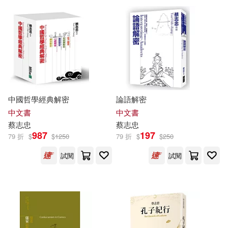
可超商取貨(620)
孫武(1)
川內有緒(1)
中信出版社(40)
可海外宅配(620)
柏楊 蔡志忠 繪(1)
溫世義(1)
商務印書館(35)
可港澳店取(611)
王守常(1)
甲馬創意公司(1)
中國盲文出版社(27)
中國哲學經典解密
論語解密
可新加坡店取(610)
甲馬創意動畫(1)
中文書
中文書
浙江少年兒童出版社(25)
蔡志忠
蔡志忠
可菲律賓店取(611)
987
197
79 折
$
$
1250
79 折
$
$
250
蔡志忠 繪著(1)
人民文學出版社(15)
皇冠(12)
試閱
試閱
蔡志忠 文/圖(1)
蔡志忠 等(1)
電子書
(可複選)
明日工作室(11)
蔡志忠[編著](1)
適合手機平板閱讀(7)
河北教育出版社(11)
圓神(7)