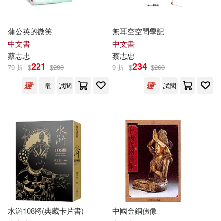
蒲公英的微笑
無耳空空問學記
中文書
中文書
蔡志忠
蔡志忠
221
234
79 折
$
$
280
9 折
$
$
260
電
試閱
試閱
水滸108將(典藏卡片書)
中國金銅佛像