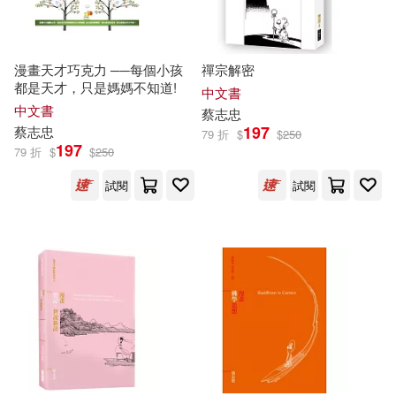
漫畫天才巧克力 ──每個小孩
禪宗解密
都是天才，只是媽媽不知道!
中文書
中文書
蔡志忠
197
蔡志忠
79 折
$
$
250
197
79 折
$
$
250
試閱
試閱