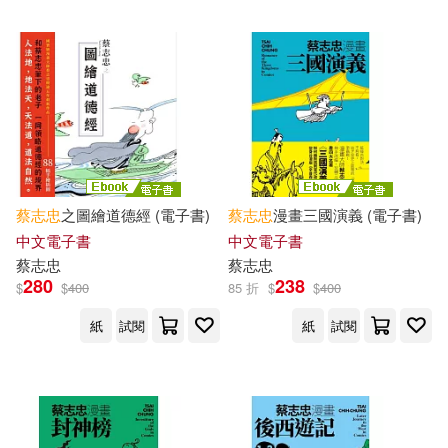
蔡志忠
之圖繪道德經 (電子書)
蔡志忠
漫畫三國演義 (電子書)
中文電子書
中文電子書
蔡志忠
蔡志忠
280
238
$
$
400
85 折
$
$
400
紙
試閱
紙
試閱