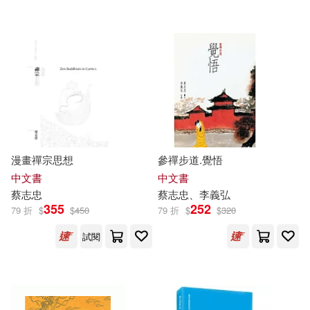
漫畫禪宗思想
參禪步道.覺悟
中文書
中文書
蔡志忠
蔡志忠
、李義弘
355
252
79 折
$
$
450
79 折
$
$
320
試閱