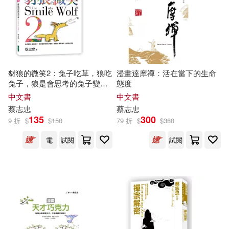
豺狼的微笑2：兔子吃草，狼吃
漫畫達摩禪：活在當下的生命
兔子，狼是會思考的兔子變
態度
的。你是狼，還是兔子，由你
中文書
中文書
自己決定
蔡志忠
蔡志忠
135
300
9 折
$
$
150
79 折
$
$
380
電
試閱
試閱