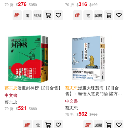
276
316
79 折
$
$
350
79 折
$
$
400
浙江攝影出版社(1)
電
試閱
電
試閱
漢藝色研(1)
石頭出版股份有限公司(1)
藝術家(1)
遠流(1)
風潮音樂(1)
蔡志忠
漫畫封神榜【2冊合售】
蔡志忠
漫畫大珠慧海【2冊合
售】：頓悟入道要門論 諸方門
中文書
人參問語錄
中文書
蔡志忠
521
蔡志忠
79 折
$
$
660
562
75 折
$
$
750
電
試閱