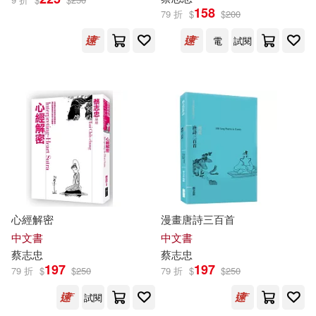
158
79 折
$
$
200
電
試閱
心經解密
漫畫唐詩三百首
中文書
中文書
蔡志忠
蔡志忠
197
197
79 折
$
$
250
79 折
$
$
250
試閱