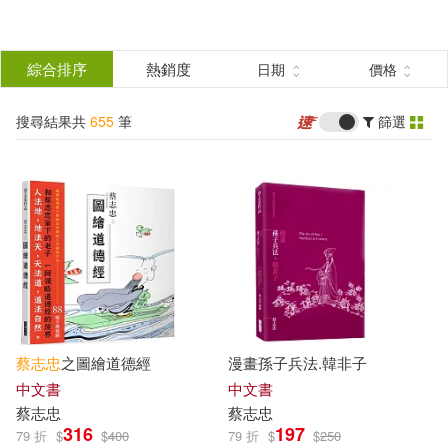
搜
尋
分類
綜合排序
熱銷度
日期
價格
(單選)
結
搜尋結果共
655
筆
篩選
圖書(619)
所有商品(655)
果
影音(1)
電子書(35)
篩
選
展開
作者
(可複選)
蔡志忠
之圖繪道德經
漫畫孫子兵法.韓非子
蔡志忠(572)
中文書
中文書
蔡志忠
蔡志忠
316
197
79 折
$
$
400
79 折
$
$
250
蔡志忠（編繪）(35)
魚夫(8)