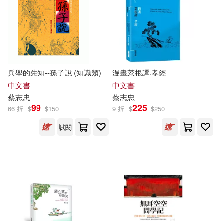
兵學的先知--孫子說 (知識類)
漫畫菜根譚.孝經
中文書
中文書
蔡志忠
蔡志忠
99
225
66 折
$
$
150
9 折
$
$
250
試閱