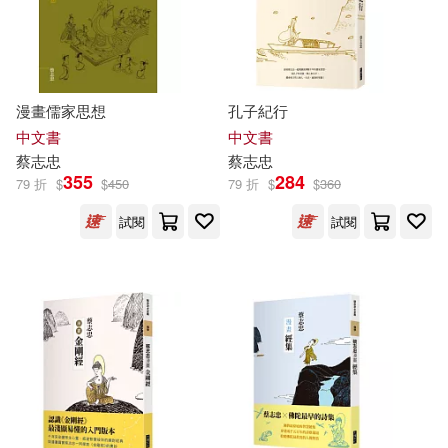
蔡志忠、李義弘(1)
適合平板閱讀(28)
太白文藝出版社(5)
蔡志忠工作室(1)
北京聯合出版公司(4)
其他
漫畫儒家思想
孔子紀行
(可複選)
蔡志忠，仲晉銳(1)
中文書
中文書
喜樂亞(3)
山東文藝出版社(3)
蔡志忠
蔡志忠
現在可購買商品(92)
355
284
79 折
$
$
450
79 折
$
$
360
蔡志忠，邱娟(1)
許晉杭(1)
廣州出版社(3)
試閱
試閱
作者/演唱/譯/編/繪(650)
野末陳平(1)
金城(1)
廣東旅遊出版社(3)
價格
-
範圍
陳國榕，蔡志忠(1)
文化藝術出版社(3)
（唐）陸羽(1)
網路與書出版(3)