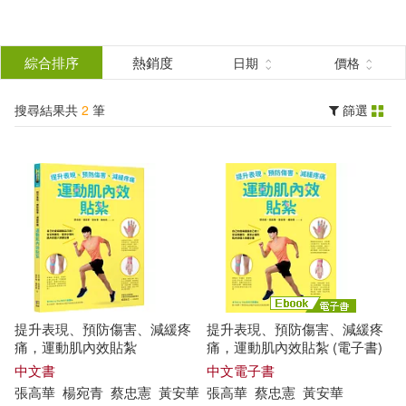
搜
尋
分類
綜合排序
熱銷度
日期
價格
(單選)
結
搜尋結果共
2
筆
篩選
圖書(1)
所有商品(2)
果
電子書(1)
篩
選
展開
作者
(可複選)
提升表現、預防傷害、減緩疼
提升表現、預防傷害、減緩疼
張高華(2)
蔡忠憲(2)
痛，運動肌內效貼紮
痛，運動肌內效貼紮 (電子書)
中文書
中文電子書
張
高華
楊宛青
蔡忠
憲
黃安華
張
高華
蔡忠
憲
黃安華
黃安華(2)
楊宛青(1)