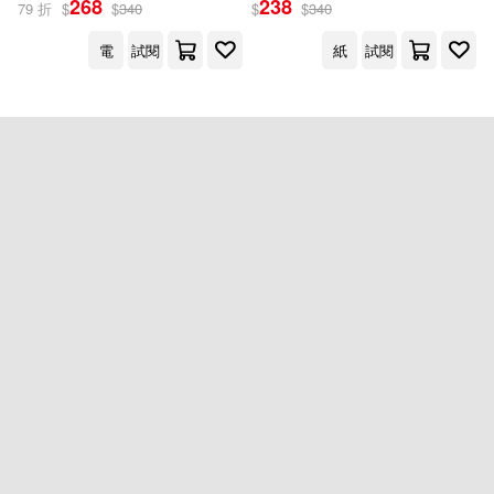
268
238
79 折
$
$
340
$
$
340
電
試閱
紙
試閱
出版社
(可複選)
如何(2)
配送方式
(可複選)
可超商取貨(1)
可海外宅配(1)
可港澳店取(1)
可新加坡店取(1)
重新設定
確認