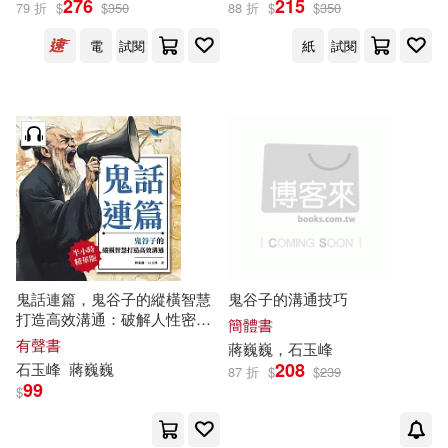
276
215
79 折
$
$
350
88 折
$
$
350
電
試閱
紙
試閱
出版社
(可複選)
財經錢線文化有限公司(3)
山東文藝出版社(1)
配送方式
(可複選)
鬼話連篇，鬼谷子的縱橫智慧
鬼谷子的溝通技巧
打造高效溝通：破解人性密
簡體書
碼，從語言中洞察局勢，讓溝
有聲書
蔣
巍巍
，
石玉
峰
可超商取貨(2)
可海外宅配(2)
通變成影響力的遊戲 (有聲書)
208
石玉
峰
蔣
巍巍
87 折
$
$
239
99
$
可港澳店取(2)