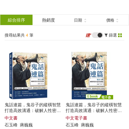
搜
尋
分類
綜合排序
熱銷度
日期
價格
(單選)
結
搜尋結果共
4
筆
篩選
圖書(2)
所有商品(4)
果
電子書(1)
有聲書(1)
篩
選
展開
作者
(可複選)
鬼話連篇，鬼谷子的縱橫智慧
鬼話連篇，鬼谷子的縱橫智慧
石玉峰(3)
蔣巍巍(3)
打造高效溝通：破解人性密
打造高效溝通：破解人性密
碼，從語言中洞察局勢，讓溝
碼，從語言中洞察局勢，讓溝
中文書
中文電子書
通變成影響力的遊戲
通變成影響力的遊戲 (電子書)
石玉
峰
蔣
巍巍
石玉
峰
蔣
巍巍
蔣巍巍，石玉峰(1)