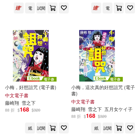
出版社
(可複選)
電
試閱
電
千魚娛樂(5)
台灣角川(2)
配送方式
(可複選)
可超商取貨(4)
可海外宅配(4)
小梅，好想詛咒 (電子書)
小梅，這次真的好想詛咒 (電子
可港澳店取(4)
書)
中文電子書
中文電子書
藤崎
翔
雪之下
168
藤崎
翔
雪之下
五月女ケイ子
88 折
$
$
320
可新加坡店取(4)
168
88 折
$
$
320
紙
試閱
紙
試閱
可菲律賓店取(4)