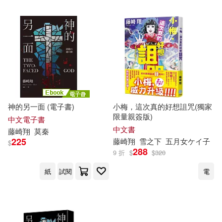
電子書
(可複選)
適合手機平板閱讀(3)
其他
(可複選)
神的另一面 (電子書)
小梅，這次真的好想詛咒(獨家
限量親簽版)
中文電子書
中文書
藤崎
翔
莫秦
現在可購買商品(5)
225
藤崎
翔
雪之下
五月女ケイ子
$
288
9 折
$
$
320
作者/演唱/譯/編/繪(7)
紙
試閱
電
價格
-
範圍