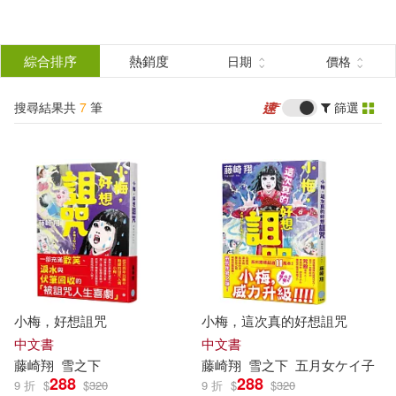
搜
尋
分類
綜合排序
熱銷度
日期
價格
(單選)
結
搜尋結果共
7
筆
篩選
圖書(4)
所有商品(7)
果
電子書(3)
篩
選
展開
作者
(可複選)
小梅，好想詛咒
小梅，這次真的好想詛咒
藤崎翔(7)
中文書
中文書
藤崎
翔
雪之下
藤崎
翔
雪之下
五月女ケイ子
288
288
9 折
$
$
320
9 折
$
$
320