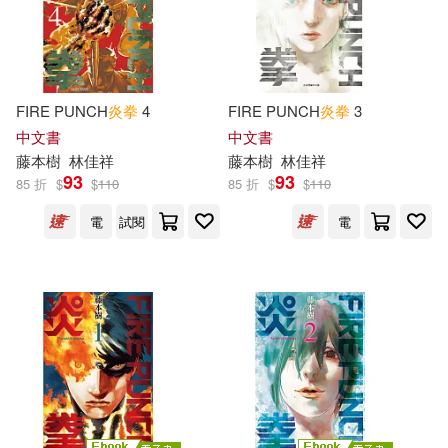
FIRE PUNCH
炎
拳
4
FIRE PUNCH
炎
拳
3
中文書
中文書
藤本
樹
林佳祥
藤本
樹
林佳祥
93
93
85 折
$
$
110
85 折
$
$
110
電
試閱
電