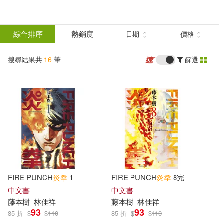
搜
尋
分類
綜合排序
熱銷度
日期
價格
(單選)
結
搜尋結果共
16
筆
篩選
圖書(8)
所有商品(16)
果
電子書(8)
篩
選
展開
作者
(可複選)
FIRE PUNCH
炎
拳
1
FIRE PUNCH
炎
拳
8完
藤本樹(16)
中文書
中文書
藤本
樹
林佳祥
藤本
樹
林佳祥
93
93
85 折
$
$
110
85 折
$
$
110