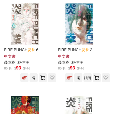
電子書
(可複選)
適合平板閱讀(8)
FIRE PUNCH
炎
拳
6
FIRE PUNCH
炎
拳
2
其他
(可複選)
中文書
中文書
藤本
樹
林佳祥
藤本
樹
林佳祥
93
93
85 折
$
$
110
85 折
$
$
110
現在可購買商品(16)
電
電
試閱
價格
-
範圍