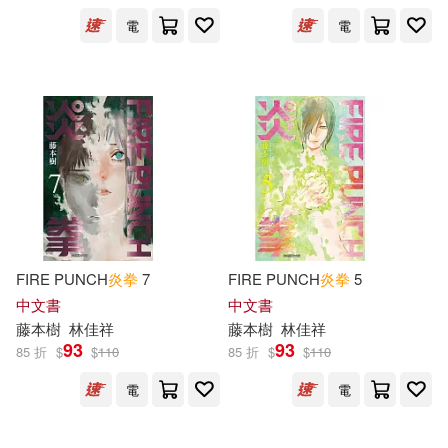
出版社
(可複選)
電
電
東立(16)
配送方式
(可複選)
可超商取貨(8)
可海外宅配(8)
FIRE PUNCH
炎
拳
7
FIRE PUNCH
炎
拳
5
可港澳店取(8)
中文書
中文書
藤本
樹
林佳祥
藤本
樹
林佳祥
93
93
85 折
$
$
110
85 折
$
$
110
可新加坡店取(8)
電
電
可菲律賓店取(8)