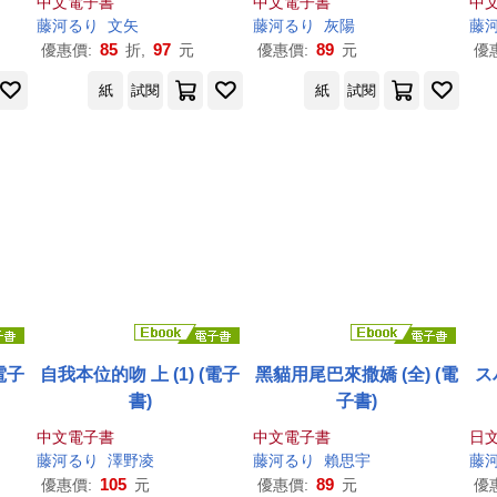
中文電子書
中文電子書
中
藤
河
る
り
文矢
藤
河
る
り
灰陽
藤
85
97
89
優惠價:
折,
元
優惠價:
元
優
紙
試閱
紙
試閱
電子
自我本位的吻 上 (1) (電子
黑貓用尾巴來撒嬌 (全) (電
ス
書)
子書)
中文電子書
中文電子書
日文
藤
河
る
り
澤野凌
藤
河
る
り
賴思宇
藤
105
89
優惠價:
元
優惠價:
元
優