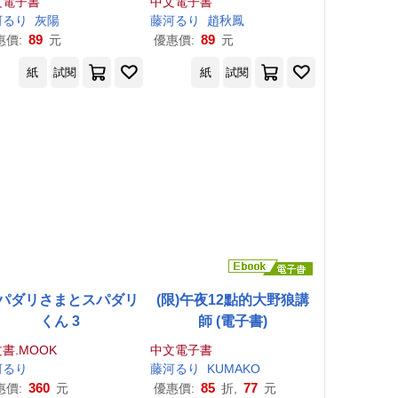
文電子書
中文電子書
河
る
り
灰陽
藤
河
る
り
趙秋鳳
89
89
惠價:
元
優惠價:
元
紙
試閱
紙
試閱
パダリさまとスパダリ
(限)午夜12點的大野狼講
くん 3
師 (電子書)
書.MOOK
中文電子書
河
る
り
藤
河
る
り
KUMAKO
360
85
77
惠價:
元
優惠價:
折,
元