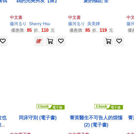
著我
我的完美男友【限】
愛的標記 全
中文書
中文書
中
藤
河
る
り
Sherry Hsu
藤
河
る
り
吳美嬅
藤
85
110
85
119
優惠價:
折,
元
優惠價:
折,
元
優
泣也
同床守則 (電子書)
菁英醫生不可告人的煩惱
菁
畫家
(2) (電子書)