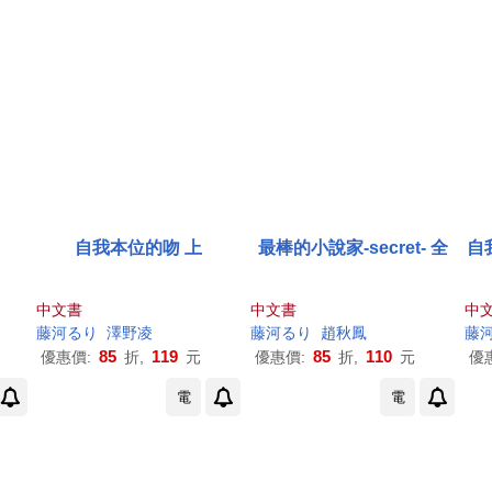
自我本位的吻 上
最棒的小說家-secret- 全
自
中文書
中文書
中
藤
河
る
り
澤野凌
藤
河
る
り
趙秋鳳
藤
85
119
85
110
優惠價:
折,
元
優惠價:
折,
元
優
電
電