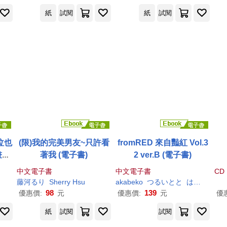
紙
試閱
紙
試閱
泣也
(限)我的完美男友~只許看
fromRED 來自豔紅 Vol.3
畫家
著我 (電子書)
2 ver.B (電子書)
)
中文電子書
中文電子書
CD
藤
河
る
り
Sherry Hsu
akabeko
つ
る
いとと
はなだえーこ
98
139
優惠價:
元
優惠價:
元
優
紙
試閱
試閱