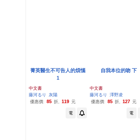
菁英醫生不可告人的煩惱
自我本位的吻 下
1
中文書
中文書
藤
河
る
り
灰陽
藤
河
る
り
澤野凌
85
119
85
127
優惠價:
折,
元
優惠價:
折,
元
電
電