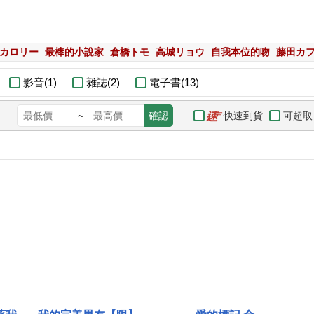
iカロリー
最棒的小說家
倉橋トモ
高城リョウ
自我本位的吻
藤田カ
影音(1)
雜誌(2)
電子書(13)
快速到貨
可超取
~
確認