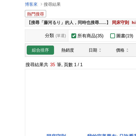
博客來
搜尋結果
熱門搜尋
【搜尋「藤河るり」的人，同時也搜尋......】
同床守則
h
分類
所有商品(35)
圖書(19)
(單選)
日期
價格
綜合排序
熱銷度
搜尋結果共
35
筆, 頁數
1
/ 1