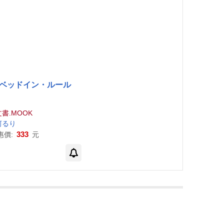
ベッドイン・ルール
書.MOOK
河
る
り
333
惠價:
元