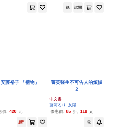
紙
試閱
安藤裕子 「禮物」
菁英醫生不可告人的煩惱
2
中文書
ユノイチカ
南あらた
幾がお
藤
河
る
彩景で
り
灰陽
り
こ
春白こめ
芥
河
和真
藤
倉
420
85
119
惠價:
元
優惠價:
折,
元
電