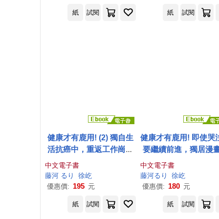
紙
試閱
紙
試閱
健康才有鹿用! (2) 獨自生
健康才有鹿用! 即使哭
活抗癌中，重返工作崗位
要繼續前進，獨居漫
(電子書)
的抗癌圖文記 (電子書
中文電子書
中文電子書
藤
河
る
り
徐屹
藤
河
る
り
徐屹
195
180
優惠價:
元
優惠價:
元
紙
試閱
紙
試閱