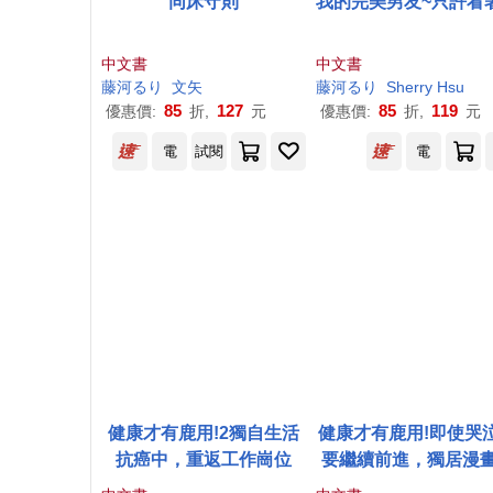
同床守則
我的完美男友~只許看
中文書
中文書
藤
河
る
り
文矢
藤
河
る
り
Sherry Hsu
85
127
85
119
優惠價:
折,
元
優惠價:
折,
元
電
試閱
電
健康才有鹿用!2獨自生活
健康才有鹿用!即使哭
抗癌中，重返工作崗位
要繼續前進，獨居漫
的抗癌圖文記