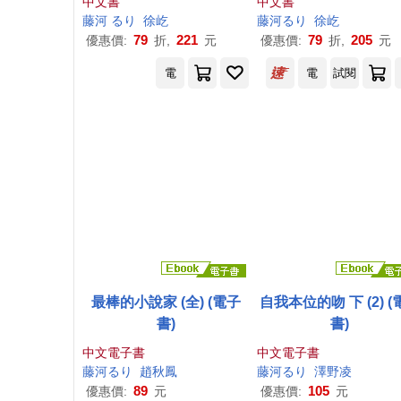
中文書
中文書
藤
河
る
り
徐屹
藤
河
る
り
徐屹
79
221
79
205
優惠價:
折,
元
優惠價:
折,
元
電
電
試閱
最棒的小說家 (全) (電子
自我本位的吻 下 (2) (
書)
書)
中文電子書
中文電子書
藤
河
る
り
趙秋鳳
藤
河
る
り
澤野凌
89
105
優惠價:
元
優惠價:
元