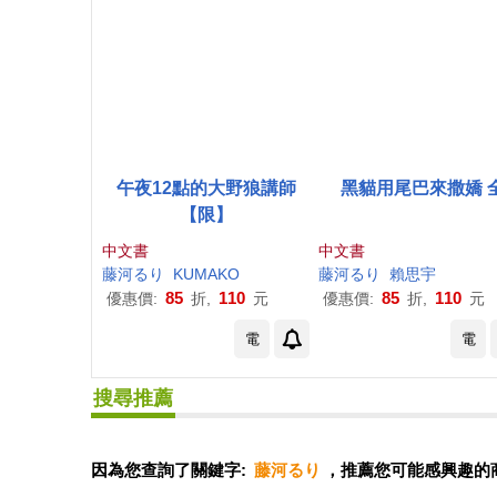
午夜12點的大野狼講師
黑貓用尾巴來撒嬌 
【限】
中文書
中文書
藤
河
る
り
KUMAKO
藤
河
る
り
賴思宇
85
110
85
110
優惠價:
折,
元
優惠價:
折,
元
電
電
搜尋推薦
因為您查詢了關鍵字:
藤河るり
，推薦您可能感興趣的