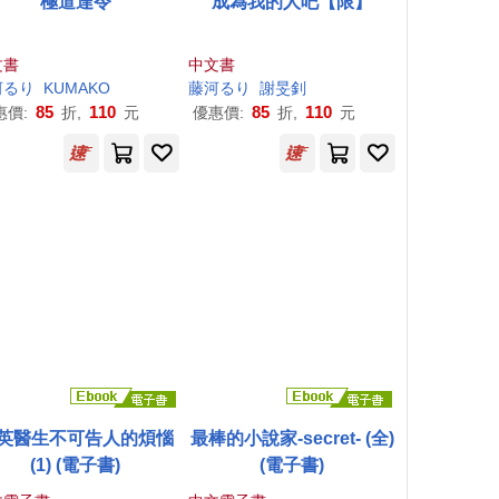
極道達令
成為我的人吧【限】
文書
中文書
河
る
り
KUMAKO
藤
河
る
り
謝旻釗
85
110
85
110
惠價:
折,
元
優惠價:
折,
元
英醫生不可告人的煩惱
最棒的小說家-secret- (全)
(1) (電子書)
(電子書)