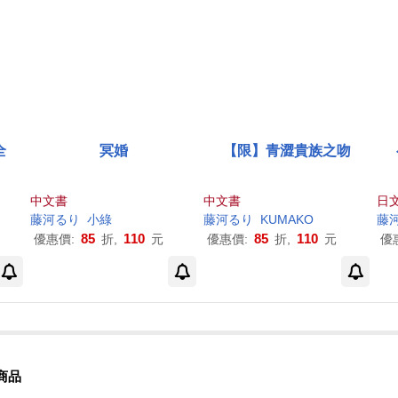
全
冥婚
【限】青澀貴族之吻
中文書
中文書
日文
藤
河
る
り
小綠
藤
河
る
り
KUMAKO
藤
85
110
85
110
優惠價:
折,
元
優惠價:
折,
元
優
商品