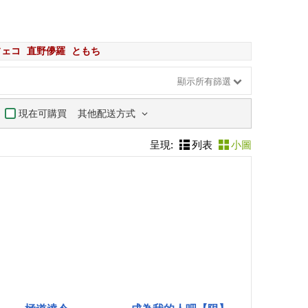
フェコ
直野儚羅
ともち
顯示所有篩選
其他配送方式
現在可購買
呈現:
列表
小圖