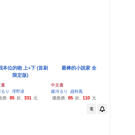
我本位的吻 上+下 (首刷
最棒的小說家 全
限定版)
文書
中文書
河
る
り
澤野凌
藤
河
る
り
趙秋鳳
85
331
85
110
惠價:
折,
元
優惠價:
折,
元
電