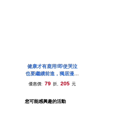
健康才有鹿用!即使哭泣
也要繼續前進，獨居漫畫
家的抗癌圖文記
79
205
優惠價:
折,
元
您可能感興趣的活動