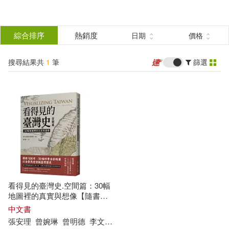
搜
尋
分類
綜合排序
熱銷度
日期
價格
(單選)
結
搜尋結果共
1
筆
篩選
圖書(1)
所有商品(1)
果
展開
篩
選
作者
(可複選)
張安理(1)
曾婉琳(1)
看得見的臺灣史.空間篇：30幅
曾明德(1)
李文媛(1)
地圖裡的真實與想像【隨書贈
〈十九世紀臺灣輿圖〉&〈五
中文書
十萬分一臺灣蕃地圖〉經典復
張安
理
曾
婉
琳
曾
明德
李文
媛
石
文誠
莊
梓
忻
莊
竣
雅
蘇
峯
楠
刻】
石文誠(1)
莊梓忻(1)
展開