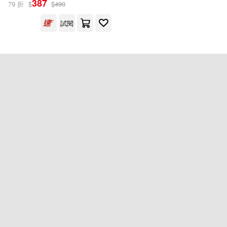
387
79 折
$
$
490
試閱
莊竣雅(1)
蘇峯楠(1)
出版社
(可複選)
謝燕蓉(1)
鄭勤思(1)
聯經出版公司(1)
陳怡宏(1)
配送方式
(可複選)
可超商取貨(1)
可海外宅配(1)
可港澳店取(1)
可新加坡店取(1)
重新設定
確認