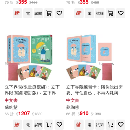
355
355
79 折
$
$
450
79 折
$
$
450
出版社
(可複選)
電
試閱
電
試閱
寶瓶文化(18)
譯林出版社(11)
三采(10)
究竟(10)
天下雜誌(7)
平安文化(6)
展開
親子天下(4)
張老師文化(3)
配送方式
(可複選)
立下界限(限量療癒組)：立下
立下界限練習卡：陪你說出需
界限(暢銷增訂版) × 立下界限
要、守住自己，不再內耗與委
台海出版社(2)
麥田(2)
練習卡，獻給願意好好照顧自
屈
中文書
中文書
可超商取貨(51)
己的你
蘇
絢
慧
蘇
絢
慧
1207
910
中國紡織出版社(1)
66 折
$
$
1830
66 折
$
$
1380
可海外宅配(51)
電
試閱
電
試閱