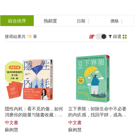
搜
尋
分類
綜合排序
熱銷度
日期
價格
(單選)
結
搜尋結果共
78
筆
篩選
圖書(51)
所有商品(78)
果
電子書(24)
有聲書(3)
篩
選
展開
作者
(可複選)
隱性內耗：看不見的傷，如何
立下界限：卸除生命中不必要
蘇絢慧(75)
蘇絢慧 著(3)
消磨你的能量?(隨書收藏：
的內疚感，找回平靜，成為溫
「溫柔的修復練習」書卡組)
柔且堅定的自己(暢銷增訂版)
中文書
中文書
蘇
絢
慧
蘇
絢
慧