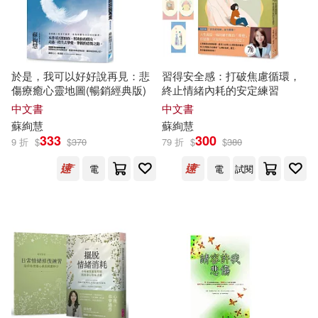
於是，我可以好好說再見：悲
習得安全感：打破焦慮循環，
傷療癒心靈地圖(暢銷經典版)
終止情緒內耗的安定練習
中文書
中文書
蘇
絢
慧
蘇
絢
慧
333
300
9 折
$
$
370
79 折
$
$
380
電
電
試閱