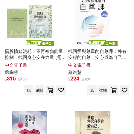
擺脫情緒消耗：不再被負能量
找回愛與尊重的自尊課：擁有
控制，找回身心安在力量 (電子
安穩的自尊，安心成為自己，
書)
在關係裡自由自在 (電子書)
中文電子書
中文電子書
蘇
絢
慧
蘇
絢
慧
315
224
$
$
450
$
$
320
紙
試閱
紙
試閱