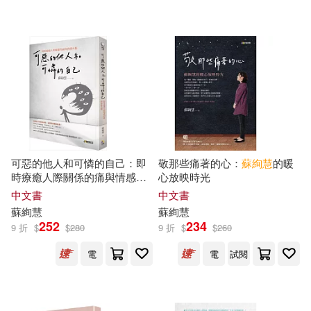
可惡的他人和可憐的自己：即
敬那些痛著的心：
蘇
絢
慧
的暖
時療癒人際關係的痛與情感內
心放映時光
傷
中文書
中文書
蘇
絢
慧
蘇
絢
慧
252
234
9 折
$
$
280
9 折
$
$
260
電
電
試閱