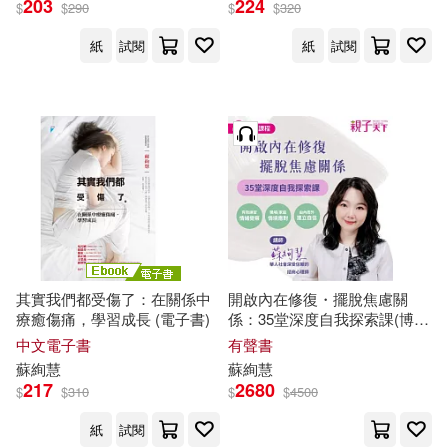
203
224
$
$
290
$
$
320
紙
試閱
紙
試閱
其實我們都受傷了：在關係中
開啟內在修復・擺脫焦慮關
療癒傷痛，學習成長 (電子書)
係：35堂深度自我探索課(博客
來加值音檔版) (有聲書)
中文電子書
有聲書
蘇
絢
慧
蘇
絢
慧
217
2680
$
$
310
$
$
4500
紙
試閱