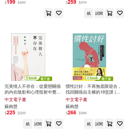
199
259
$
$
420
$
$
370
紙
試閱
完美情人不存在：從愛戀關係
慣性討好：不再無底限迎合，
的內在陰影和心理投射中覺
找回關係自主權的18堂課 (電
醒，破除愛情幻覺 (電子書)
子書)
中文電子書
中文電子書
蘇
絢
慧
蘇
絢
慧
225
266
$
$
320
$
$
380
紙
試閱
紙
試閱