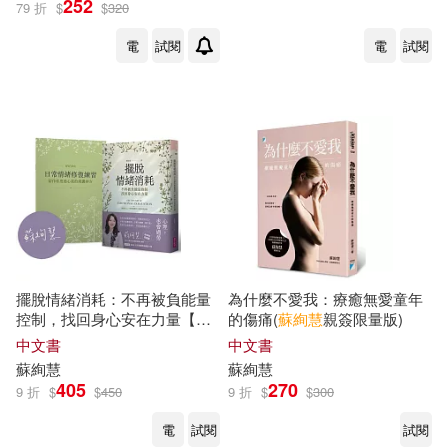
252
79 折
$
$
320
電
試閱
電
試閱
擺脫情緒消耗：不再被負能量
為什麼不愛我：療癒無愛童年
控制，找回身心安在力量【首
的傷痛(
蘇
絢
慧
親簽限量版)
發限定作者印簽版】
中文書
中文書
蘇
絢
慧
蘇
絢
慧
405
270
9 折
$
$
450
9 折
$
$
300
電
試閱
試閱