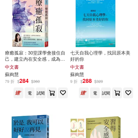
現在可購買商品(52)
作者/演唱/譯/編/繪(78)
價格
-
範圍
療癒孤寂：30堂課學會接住自
七天自我心理學，找回原本美
己，建立內在安全感，成為能
好的你
與他人連結的完整自我
中文書
中文書
蘇
絢
慧
蘇
絢
慧
284
288
79 折
$
$
360
9 折
$
$
320
電
試閱
電
試閱