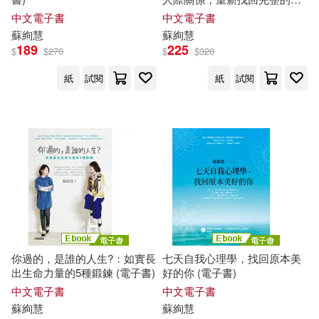
己! (電子書)
中文電子書
中文電子書
蘇
絢
慧
蘇
絢
慧
189
225
$
$
270
$
$
320
紙
試閱
紙
試閱
你過的，是誰的人生?：如實長
七天自我心理學，找回原本美
出生命力量的5種鍛鍊 (電子書)
好的你 (電子書)
中文電子書
中文電子書
蘇
絢
慧
蘇
絢
慧