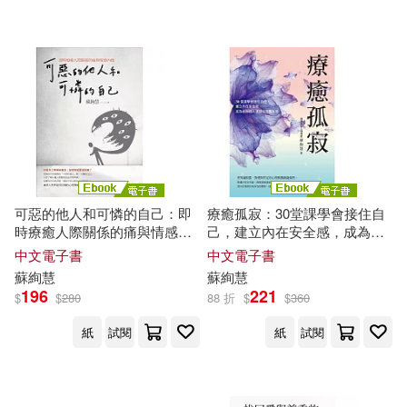
可惡的他人和可憐的自己：即
療癒孤寂：30堂課學會接住自
時療癒人際關係的痛與情感內
己，建立內在安全感，成為能
傷 (電子書)
與他人連結的完整自我 (電子
中文電子書
中文電子書
書)
蘇
絢
慧
蘇
絢
慧
196
221
$
$
280
88 折
$
$
360
紙
試閱
紙
試閱