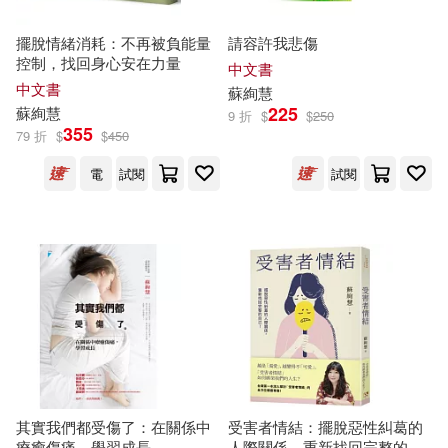
擺脫情緒消耗：不再被負能量
請容許我悲傷
控制，找回身心安在力量
中文書
中文書
蘇
絢
慧
225
蘇
絢
慧
9 折
$
$
250
355
79 折
$
$
450
電
試閱
試閱
其實我們都受傷了：在關係中
受害者情結：擺脫惡性糾葛的
療癒傷痛，學習成長
人際關係，重新找回完整的自