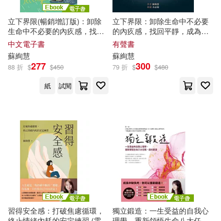
立下界限(暢銷增訂版)：卸除
立下界限：卸除生命中不必要
生命中不必要的內疚感，找回
的內疚感，找回平靜，成為溫
平靜，成為溫柔且堅定的自己
柔且堅定的自己 (有聲書)
中文電子書
有聲書
(電子書)
蘇
絢
慧
蘇
絢
慧
277
300
88 折
$
$
450
79 折
$
$
480
紙
試閱
習得安全感：打破焦慮循環，
獨立鍛造：一生受益的自我心
終止情緒內耗的安定練習 (電子
理學，重新領悟生命八大任