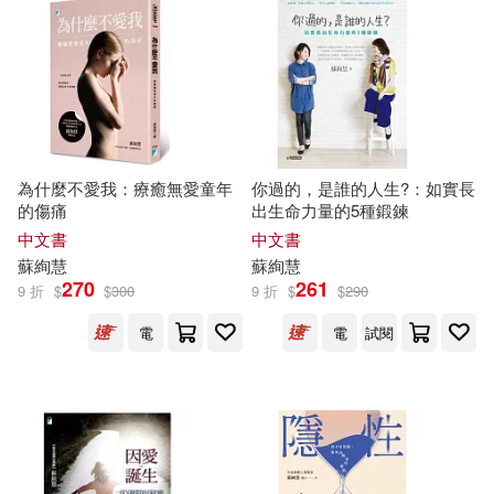
為什麼不愛我：療癒無愛童年
你過的，是誰的人生?：如實長
的傷痛
出生命力量的5種鍛鍊
中文書
中文書
蘇
絢
慧
蘇
絢
慧
270
261
9 折
$
$
300
9 折
$
$
290
電
電
試閱