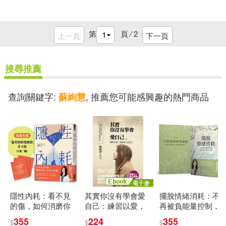
第
頁 ⁄
2
上一頁
下一頁
搜尋推薦
查詢關鍵字:
, 推薦您可能感興趣的熱門商品
蘇絢慧
隱性內耗：看不見
其實你沒有學會愛
擺脫情緒消耗：不
的傷，如何消磨你
自己：練習以愛，
再被負能量控制，
的能量?(隨書收
重新陪自己長大 (電
找回身心安在力量
355
224
355
$
$
$
藏：「溫柔的修復
子書)