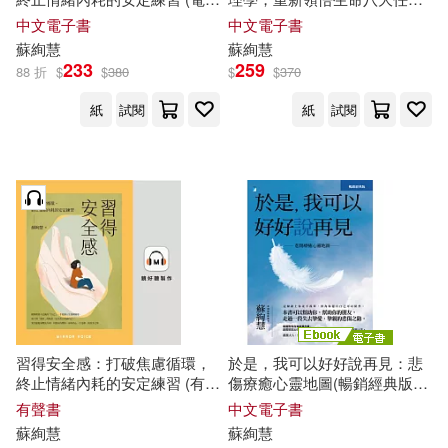
書)
務，邁向圓滿 (電子書)
中文電子書
中文電子書
蘇
絢
慧
蘇
絢
慧
233
259
88 折
$
$
380
$
$
370
紙
試閱
紙
試閱
習得安全感：打破焦慮循環，
於是，我可以好好說再見：悲
終止情緒內耗的安定練習 (有聲
傷療癒心靈地圖(暢銷經典版)
書)
(電子書)
有聲書
中文電子書
蘇
絢
慧
蘇
絢
慧