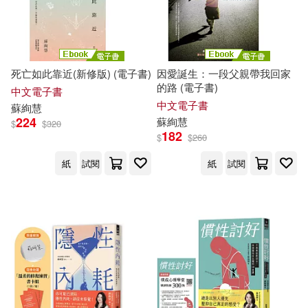
死亡如此靠近(新修版) (電子書)
因愛誕生：一段父親帶我回家
的路 (電子書)
中文電子書
中文電子書
蘇
絢
慧
224
蘇
絢
慧
$
$
320
182
$
$
260
紙
試閱
紙
試閱