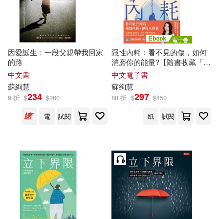
因愛誕生：一段父親帶我回家
隱性內耗：看不見的傷，如何
的路
消磨你的能量?【隨書收藏「溫
柔的修復練習」書卡」】 (電子
中文書
中文電子書
書)
蘇
絢
慧
蘇
絢
慧
234
297
9 折
$
$
260
88 折
$
$
450
電
試閱
紙
試閱