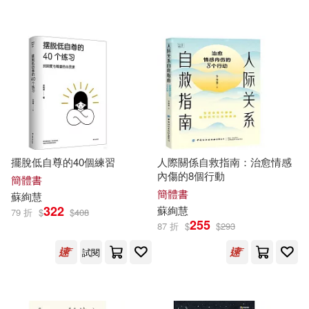
擺脫低自尊的40個練習
人際關係自救指南：治愈情感
內傷的8個行動
簡體書
簡體書
蘇
絢
慧
322
蘇
絢
慧
79 折
$
$
408
255
87 折
$
$
293
試閱