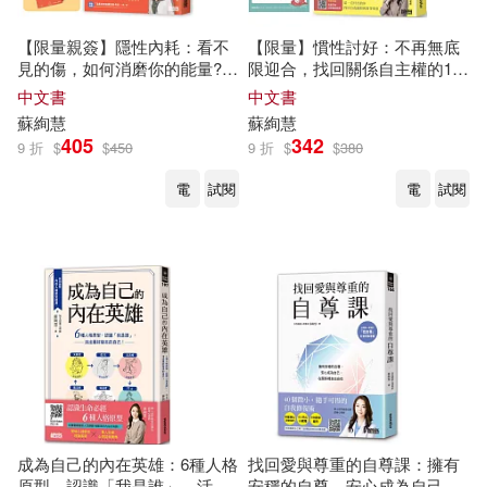
【限量親簽】隱性內耗：看不
【限量】慣性討好：不再無底
見的傷，如何消磨你的能量?
限迎合，找回關係自主權的18
(隨書收藏：「溫柔的修復練
堂課(附贈：璞成心理學堂購課
中文書
中文書
習」書卡組)
點數300點)
蘇
絢
慧
蘇
絢
慧
405
342
9 折
$
$
450
9 折
$
$
380
電
試閱
電
試閱
成為自己的內在英雄：6種人格
找回愛與尊重的自尊課：擁有
原型，認識「我是誰」，活出
安穩的自尊，安心成為自己，