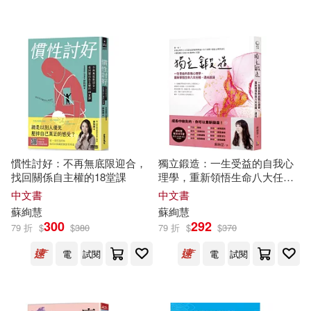
大塊文化(1)
可港澳店取(51)
民主與建設出版社(1)
可新加坡店取(51)
江蘇文藝出版社(1)
鏡好聽(1)
可菲律賓店取(51)
電子書
(可複選)
慣性討好：不再無底限迎合，
獨立鍛造：一生受益的自我心
找回關係自主權的18堂課
理學，重新領悟生命八大任
務，邁向圓滿
中文書
中文書
適合手機平板閱讀(24)
蘇
絢
慧
蘇
絢
慧
300
292
79 折
$
$
380
79 折
$
$
370
電
試閱
電
試閱
其他
(可複選)