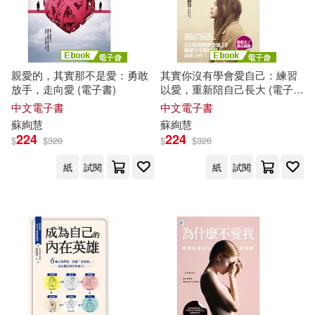
親愛的，其實那不是愛：勇敢
其實你沒有學會愛自己：練習
放手，走向愛 (電子書)
以愛，重新陪自己長大 (電子
書)
中文電子書
中文電子書
蘇
絢
慧
蘇
絢
慧
224
224
$
$
320
$
$
320
紙
試閱
紙
試閱