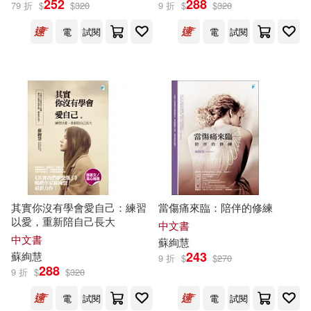
252
288
79 折
$
$
320
9 折
$
$
320
電
試閱
電
試閱
其實你沒有學會愛自己：練習
當傷痛來臨：陪伴的修練
以愛，重新陪自己長大
中文書
中文書
蘇
絢
慧
243
蘇
絢
慧
9 折
$
$
270
288
9 折
$
$
320
電
試閱
電
試閱