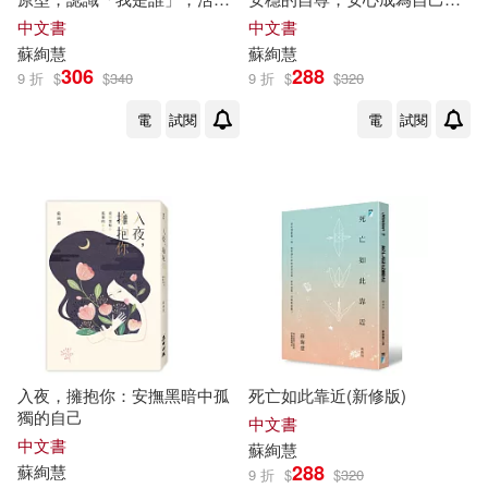
最好版本的自己!
在關係裡自由自在
中文書
中文書
蘇
絢
慧
蘇
絢
慧
306
288
9 折
$
$
340
9 折
$
$
320
電
試閱
電
試閱
入夜，擁抱你：安撫黑暗中孤
死亡如此靠近(新修版)
獨的自己
中文書
中文書
蘇
絢
慧
288
蘇
絢
慧
9 折
$
$
320