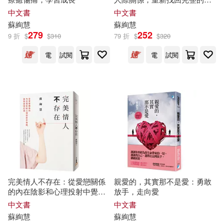
己!
中文書
中文書
蘇
絢
慧
蘇
絢
慧
279
252
9 折
$
$
310
79 折
$
$
320
電
試閱
電
試閱
完美情人不存在：從愛戀關係
親愛的，其實那不是愛：勇敢
的內在陰影和心理投射中覺
放手，走向愛
醒，破除愛情幻覺
中文書
中文書
蘇
絢
慧
蘇
絢
慧