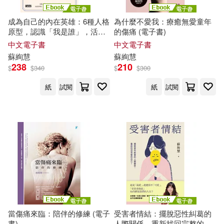
成為自己的內在英雄：6種人格
為什麼不愛我：療癒無愛童年
原型，認識「我是誰」，活出
的傷痛 (電子書)
最好版本的自己! (電子書)
中文電子書
中文電子書
蘇
絢
慧
蘇
絢
慧
238
210
$
$
340
$
$
300
紙
試閱
紙
試閱
當傷痛來臨：陪伴的修練 (電子
受害者情結：擺脫惡性糾葛的
書)
人際關係，重新找回完整的自