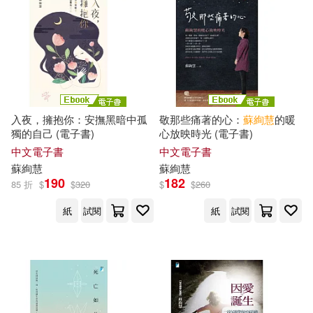
入夜，擁抱你：安撫黑暗中孤
敬那些痛著的心：
蘇
絢
慧
的暖
獨的自己 (電子書)
心放映時光 (電子書)
中文電子書
中文電子書
蘇
絢
慧
蘇
絢
慧
190
182
85 折
$
$
320
$
$
260
紙
試閱
紙
試閱