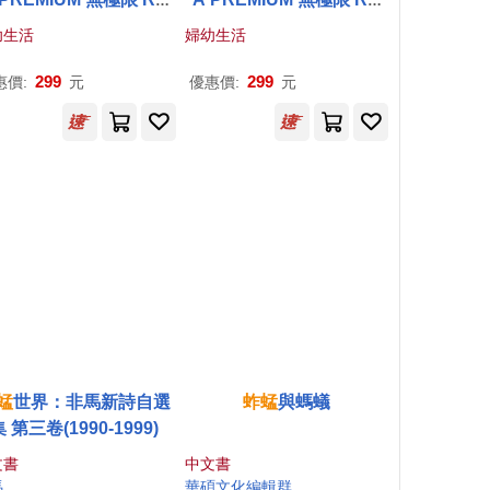
列 The HORNET
蚱蜢
系列 The GRASSHOPPE
幼生活
婦幼生活
野車 玩具車 多美小汽車
R
蚱蜢
越野車 玩具車 多
美小汽車
299
299
惠價:
元
優惠價:
元
蜢
世界：非馬新詩自選
蚱蜢
與螞蟻
 第三卷(1990-1999)
文書
中文書
馬
華碩文化編輯群