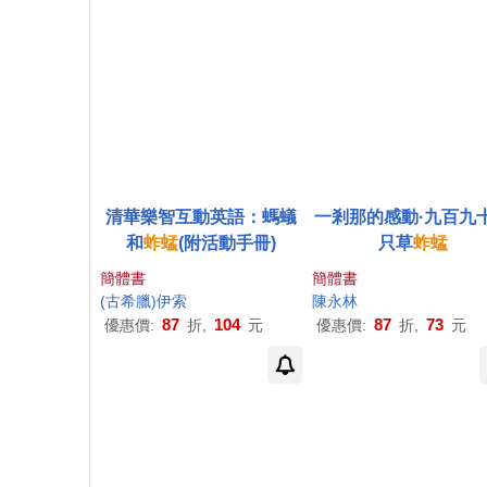
清華樂智互動英語：螞蟻
一剎那的感動·九百九
和
蚱蜢
(附活動手冊)
只草
蚱蜢
簡體書
簡體書
(古希臘)伊索
陳永林
87
104
87
73
優惠價:
折,
元
優惠價:
折,
元