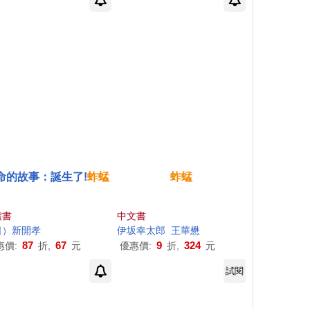
命的故事：誕生了!
蚱蜢
蚱蜢
體書
中文書
日）新開孝
伊坂幸太郎
王華懋
87
67
9
324
惠價:
折,
元
優惠價:
折,
元
試閱