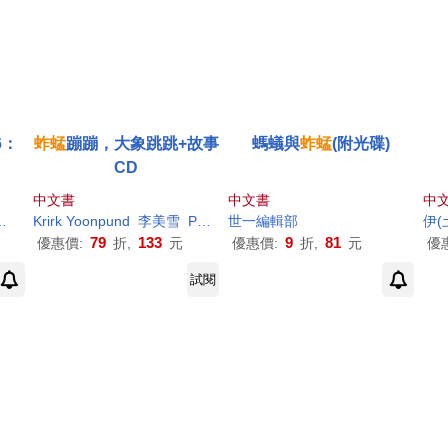
6：
蚱蜢
蹦蹦，大象跳跳+故事
螞蟻與
蚱蜢
(附光碟)
CD
中文書
中文書
中
語教育研發組編著
Krirk Yoonpund
李美雪
Preeda Panyachand、Cheewan Wisasa
世一編輯部
伊(
79
133
9
81
優惠價:
折,
元
優惠價:
折,
元
優
試閱