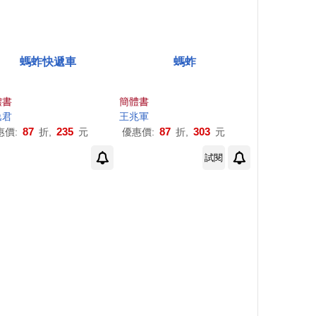
螞蚱快遞車
螞蚱
體書
簡體書
逸君
王兆軍
87
235
87
303
惠價:
折,
元
優惠價:
折,
元
試閱