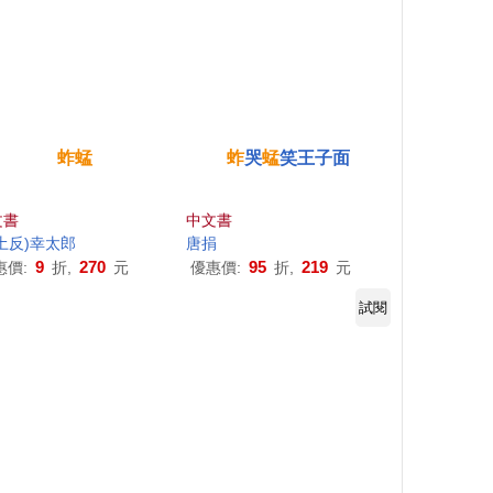
蚱蜢
蚱
哭
蜢
笑王子面
文書
中文書
土反)幸太郎
唐捐
9
270
95
219
惠價:
折,
元
優惠價:
折,
元
試閱