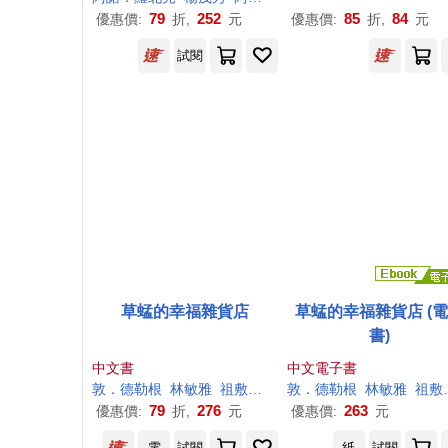
79
252
85
84
優惠價:
折,
元
優惠價:
折,
元
試閱
草蜢的幸福雜貨店
草蜢的幸福雜貨店 (
書)
中文書
中文電子書
敦．德勒根
林敏雅
祖敷大輔
敦．德勒根
林敏雅
祖敷大輔
79
276
263
優惠價:
折,
元
優惠價:
元
電
試閱
紙
試閱