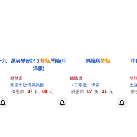
十九
昆蟲變形記 3
蚱蜢
歷險(牛
螞蟻與
蚱蜢
中
津版)
簡體書
簡體書
簡
鳳凰出版傳媒集團
（古希臘）伊索
王
87
88
87
31
優惠價:
折,
元
優惠價:
折,
元
優