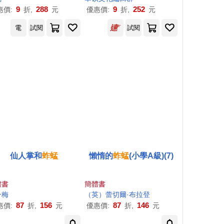
9
288
9
252
惠價:
折,
元
優惠價:
折,
元
電
試閱
試閱
仙人掌和
蚱蜢
懶惰的
蚱蜢
(小學A級)(7)
體書
簡體書
一梅
（英）蕾切爾·布拉登
87
156
87
146
惠價:
折,
元
優惠價:
折,
元