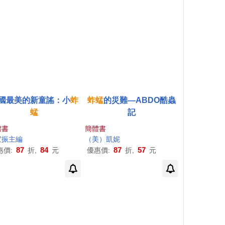
國最美的新童謠：小
蚱
蚱蜢
的災難—ABDO酷蟲
蜢
記
體書
簡體書
宜振主編
（美）凱妮
87
84
87
57
惠價:
折,
元
優惠價:
折,
元