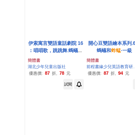
伊索寓言雙語童話劇院 16
開心豆雙語繪本系列.
︰唱唱歌，跳跳舞.螞蟻和
螞蟻和
蚱蜢
·一級
蚱蜢
簡體書
簡體書
湖北少年兒童出版社
前程書緣少兒英
87
78
87
94
優惠價:
折,
元
優惠價:
折,
元
試閱