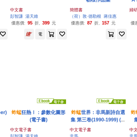
系
中文書
簡體書
婦
越
彭智謙
湯天維
（荷）敦·德勒根
蔣佳惠
95
399
87
157
優惠價:
折,
元
優惠價:
折,
元
優
電
er)
蚱蜢
狂熱Ⅰ：參數化圖形
蚱蜢
世界：非馬新詩自選
蚱
(電子書)
集 第三卷(1990-1999) (電
集
子書)
中文電子書
中文電子書
中
彭智謙
湯天維
非馬
非