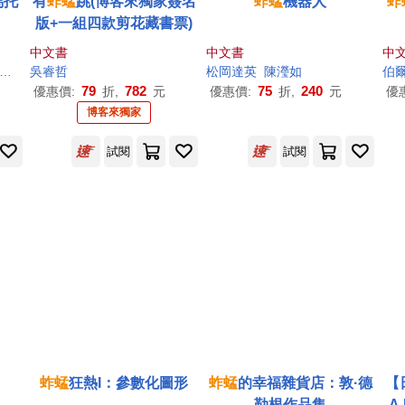
烏托
有
蚱蜢
跳(博客來獨家簽名
蚱蜢
機器人
蚱
版+一組四款剪花藏書票)
中文書
中文書
中
吳睿哲
松岡達英
陳瀅如
伯爾
79
782
75
240
優惠價:
折,
元
優惠價:
折,
元
優
博客來獨家
試閱
試閱
蚱蜢
狂熱I：參數化圖形
蚱蜢
的幸福雜貨店：敦·德
【
勒根作品集
A