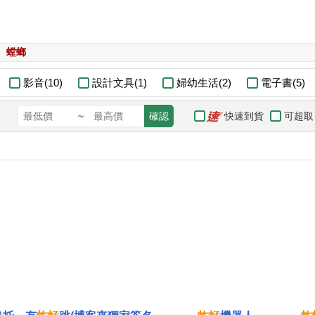
螳螂
影音(10)
設計文具(1)
婦幼生活(2)
電子書(5)
快速到貨
可超取
~
確認