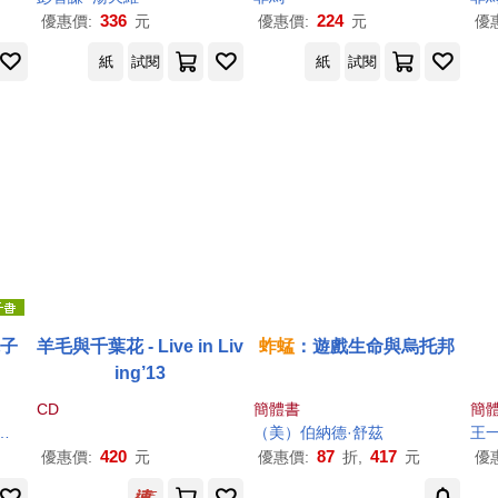
336
224
優惠價:
元
優惠價:
元
優
紙
試閱
紙
試閱
電子
羊毛與千葉花 - Live in Liv
蚱蜢
：遊戲生命與烏托邦
ing’13
CD
簡體書
簡
（美）伯納德·舒茲
王
420
87
417
優惠價:
元
優惠價:
折,
元
優