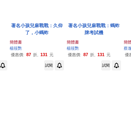
著名小孩兒麻戰戰：久仰
著名小孩兒麻戰戰：螞蚱
了，小螞蚱
牌考試機
簡體書
簡體書
簡
楊筱艷
楊筱艷
蔡
87
131
87
131
優惠價:
折,
元
優惠價:
折,
元
優
試閱
試閱