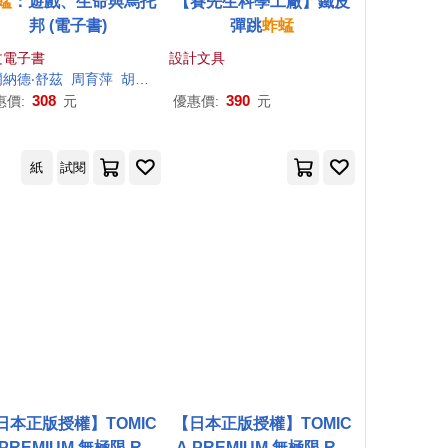
蜢
：遊戲、生命與烏托
【賽先生科學工廠】鐵皮
邦 (電子書)
彈跳
蚱蜢
文電子書
設計文具
納德‧舒茲
周育萍
胡天玫
308
390
惠價:
元
優惠價:
元
紙
試閱
日本正版授權】TOMIC
【日本正版授權】TOMIC
 PREMIUM 無極限 RC
A PREMIUM 無極限 RC