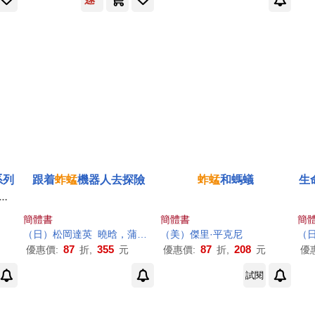
系列
跟着
蚱蜢
機器人去探險
蚱蜢
和螞蟻
生
》+
簡體書
簡體書
簡
（日）松岡達英
曉晗，蒲蒲蘭
（美）傑里·平克尼
（
87
355
87
208
優惠價:
折,
元
優惠價:
折,
元
優
試閱