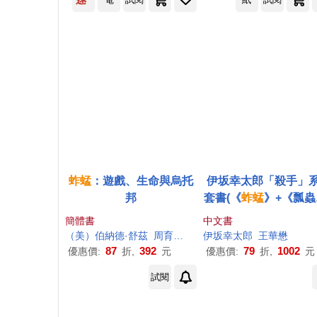
蚱蜢
：遊戲、生命與烏托
伊坂幸太郎「殺手」
邦
套書(《
蚱蜢
》+《瓢蟲
《螳螂》)
簡體書
中文書
（美）伯納德·舒茲
周育萍
胡天玫
伊坂幸太郎
王華懋
87
392
79
1002
優惠價:
折,
元
優惠價:
折,
元
試閱