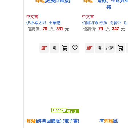
蚱蜢
(經典回歸版)
蚱蜢
：遊戲、生命與
邦
中文書
中文書
伊坂幸太郎
王華懋
伯爾納德‧舒茲
周育萍
胡天玫
79
331
79
347
優惠價:
折,
元
優惠價:
折,
元
電
電
試閱
蚱蜢
(經典回歸版) (電子書)
有
蚱蜢
跳