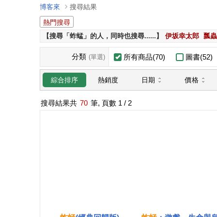
博客來
搜尋結果
熱門搜尋
【搜尋「蚱蜢」的人，同時也搜尋......】
伊坂幸太郎
瓢蟲
分類
所有商品(70)
圖書(52)
(單選)
日期
價格
綜合排序
熱銷度
搜尋結果共
70
筆, 頁數
1
/ 2