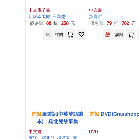
中文電子書
中文書
伊坂幸太郎
王華懋
吳睿哲
88
258
79
782
優惠價:
折,
元
優惠價:
折,
元
紙
試閱
試閱
蚱蜢
旅遊記(中英雙語讀
蚱蜢
DVD(Grasshopp
本)：羅北兒故事集
中文書
DVD
阿諾．羅北兒
楊茂秀
阿諾．羅北兒（Arnold Lobel）