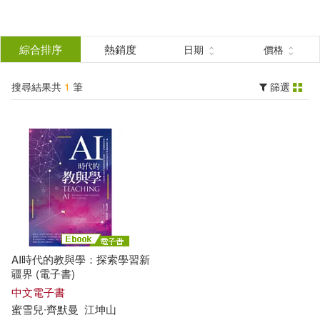
搜
尋
分類
綜合排序
熱銷度
日期
價格
(單選)
結
搜尋結果共
1
筆
篩選
電子書(1)
所有商品(1)
果
展開
篩
選
作者
(可複選)
蜜雪兒∙齊默曼(1)
AI時代的教與學：探索學習新
疆界 (電子書)
出版社
中文電子書
(可複選)
蜜雪兒
∙
齊默
曼
江坤山