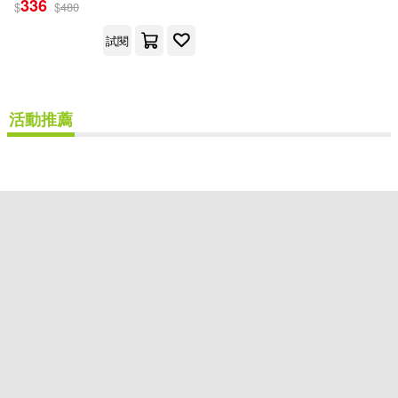
336
$
$
480
親子天下(1)
試閱
電子書
(可複選)
活動推薦
適合手機平板閱讀(1)
其他
(可複選)
現在可購買商品(1)
作者/演唱/譯/編/繪(1)
重新設定
確認
價格