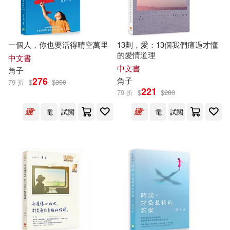
現在可購買商品(2056)
財經錢線文化有限公司(12)
Yuzu Kannzaki(6)
作者/演唱/譯/編/繪(44)
皇冠(11)
科學出版社(11)
一個人，你也要活得晴空萬里
13劃，愛：13個我們痛過才懂
的愛情道理
中文書
ねこじたうどん(6)
價格
-
中文書
三聯書店(9)
三采(9)
角子
範圍
276
角子
79 折
$
$
350
まめちょろ(6)
七菱ヒロ(6)
221
79 折
$
$
280
買動漫(9)
麥田(9)
電
試閱
電
試閱
半夏之戀(6)
安藤有希(6)
Milkyway(8)
山下朋子(6)
市川るき(6)
南開大學出版社(8)
原點(8)
春の日びより(6)
沐燁文化(8)
G-WALK(7)
晴屋うまこ(6)
深崎暮人(6)
グラフィック社(7)