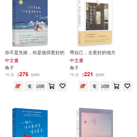
桜湯ハル(9)
9taro(8)
本週上市新品(12)
慕客館(15)
聯經出版公司(15)
Coa Momose(7)
SUOL(7)
野人(15)
人民郵電出版社(14)
電子書
(可複選)
Sookym(7)
たっつー(7)
台灣東販(14)
你不是失敗，你是值得更好的
帶自己，去更好的地方
適合手機平板閱讀(842)
みさき乙葉(7)
夏川あらた(7)
中文書
中文書
外語教學與研究出版社(14)
角子
角子
適合平板閱讀(857)
276
221
79 折
$
$
350
79 折
$
$
280
天乃忍(7)
糀さちこ(7)
漫遊者文化(14)
電
試閱
電
試閱
免費電子書(9)
藤卷忠俊(7)
青柳孝夫(7)
清華大學出版社(13)
HOBBY JAPAN(6)
其他
(可複選)
知翎文化(13)
八旗文化(12)
Ituki Yaeba(6)