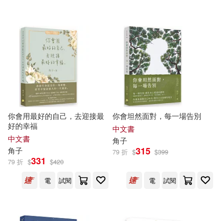
可超商取貨(501)
ヘンリエッタ(12)
平裝本(32)
TMEplus(30)
可海外宅配(462)
屋久悠樹(12)
雨森焚火(12)
シガリロ(30)
時報出版(28)
可港澳店取(437)
Gwon Gyeoeul(11)
北星(22)
商周出版(20)
可新加坡店取(436)
幸田百子(11)
汐見ろせ(11)
你會用最好的自己，去迎接最
你會坦然面對，每一場告別
深空出版(20)
禾馬(20)
好的幸福
可菲律賓店取(440)
中文書
Minmin(10)
グラフィス(10)
中文書
角子
遠流(20)
千華駐科技(19)
315
角子
79 折
$
$
399
331
79 折
$
$
420
主婦與生活社(10)
瑞絵(10)
上市日期
(可複選)
台灣角川直條式漫畫(19)
電
試閱
電
試閱
まえだもも(9)
フジツナ(9)
一個月內上市新品(27)
MTEX(18)
布克文化(16)