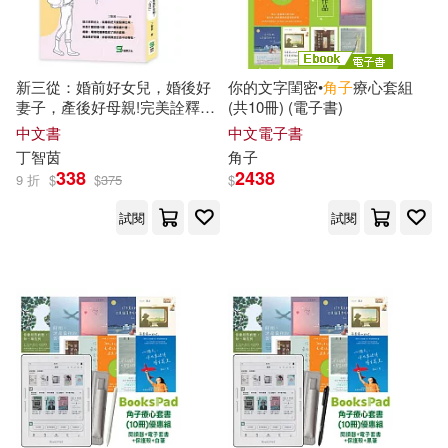
中國紡織出版社(3)
はむばね(3)
みょん(3)
中國農業出版社(3)
新三從：婚前好女兒，婚後好
你的文字閨密•
角子
療心套組
妻子，產後好母親!完美詮釋所
(共10冊) (電子書)
もふ緒(3)
わたりさえ(3)
有角色，除了妳「自己」
主婦と生活社(3)
九歌(3)
中文書
中文電子書
丁智茵
角子
世界一(3)
伊梓帆(3)
338
2438
9 折
$
$
375
$
亞升實業(3)
人人出版(3)
試閱
試閱
伍薰(3)
八薙玉造(3)
人民出版社(3)
佛光(3)
南なつき(3)
吳文輝(3)
全力(3)
北京大學出版社(3)
呂建華(3)
天罪(3)
博碩(3)
双美生活文創(3)
季建誠(3)
孫春璃(3)
商務(3)
墨刻(3)