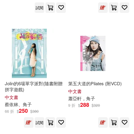
國立臺灣大學出版中心(5)
試閱
すずり街(4)
大風文創(5)
小熊出版(5)
はらわたさいぞう(4)
小角落文化(5)
小麥田(5)
ビッグモーカル(4)
幸福文化(5)
慕客館日文書(5)
プレステージ出版（写真集）(4)
橡實文化(5)
瑞昇(5)
Jolin的6場單字派對(隨書附贈
第五大道的Pilates (附VCD)
ヤマシタトモコ(4)
拼字遊戲)
中文書
臺灣商務(5)
麥浩斯(5)
中文書
蕭亞軒，
角子
288
蔡依林、
角子
9 折
$
$
320
丸戸史明/原作(4)
250
66 折
$
$
380
KADOKAWA(4)
試閱
伊藤いづも(4)
和久井健(4)
Neo Media(4)
PAD(4)