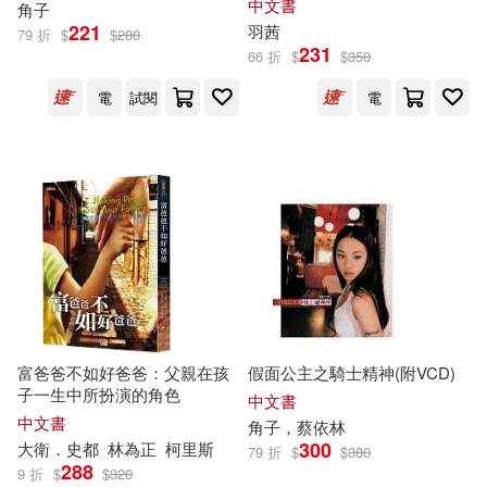
中文書
角子
兩＠財富自由大學 校長(5)
221
羽茜
大牌出版(6)
天下文化(6)
79 折
$
$
280
231
66 折
$
$
350
劉仲敬(5)
守姫武士(5)
電
試閱
電
天下書盟(6)
小漫遊文化(6)
宮西達也(5)
岬鷺宮(5)
新華先鋒(6)
所十三(5)
清原紘(5)
經濟科學出版社(6)
葉小嵐(5)
C-Paradise(4)
華中科技大學出版社(6)
biki(4)
kurisakihiroi(4)
複刻文化(6)
釀出版(6)
富爸爸不如好爸爸：父親在孩
假面公主之騎士精神(附VCD)
子一生中所扮演的角色
中文書
zunta(4)
いたち(4)
中文書
角子
，蔡依林
中國經濟出版社(5)
300
大衛．史都
林為正
柯里斯
79 折
$
$
380
288
9 折
$
$
320
いなさく(4)
くゥ(4)