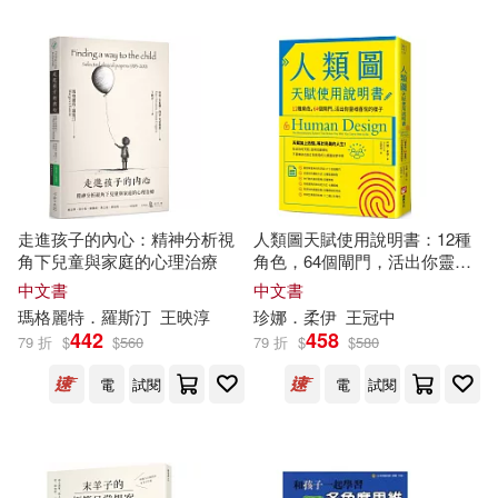
天乃 忍(4)
守姫武士/漫畫(4)
PCuSER電腦人文化(4)
小牛頓科學教育有限公司編輯團隊
(4)
PRESTIGE(4)
三民(4)
弥生みづき(4)
張遠南(4)
上海人民出版社有限責任公司(4)
彼得．畢格(4)
李國權(4)
走進孩子的內心：精神分析視
人類圖天賦使用說明書：12種
中華書局(香港)(4)
五南(4)
角下兒童與家庭的心理治療
角色，64個閘門，活出你靈魂
喜悅的樣子
中文書
中文書
根序(4)
秋好賢一(4)
瑪格麗特．羅斯汀
王映淳
珍娜．柔伊
王冠中
堡壘文化(4)
大樂文化(4)
442
458
79 折
$
$
560
79 折
$
$
580
稲場るか(4)
萬里晴(4)
電
試閱
電
試閱
天光出版(4)
小牛頓(4)
葛城一(4)
角野榮子(4)
平安文化(4)
心靈工坊(4)