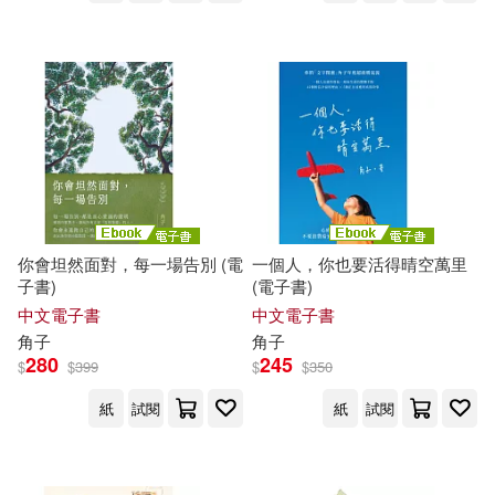
一二三書房(2)
上智(2)
BOUTIQUE-SHA(2)
上海交通大學出版社(2)
C-Paradiseガールズ(2)
上海財經大學出版社(2)
FunHouse師資團隊(2)
中國社會科學出版社(2)
HJ技法書編輯部(2)
KAI(2)
你會坦然面對，每一場告別 (電
一個人，你也要活得晴空萬里
中國財政經濟出版社(2)
子書)
(電子書)
中文電子書
中文電子書
KIN(2)
Liesbet Slegers(2)
角子
角子
九州出版社(2)
280
245
$
$
399
$
$
350
MAPPLE昭文社編輯部(2)
紙
試閱
紙
試閱
北京工業大學出版社(2)
PRESTIGE PHOTOGENICS(2)
北京師範大學出版社(2)