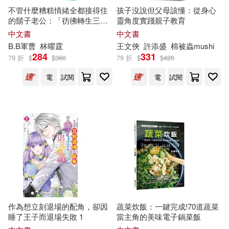
顏瑜(2)
馬克．吐溫(2)
不管什麼糟糕情緒全都接得住
孩子沒說但父母該懂：從身心
的鬍子老公：「彷彿轉生三次
靈角度實踐親子教育
印刻(1)
台灣國際研究學會(1)
的犯規角色」篇
中文書
中文書
馮絲瓦茲‧多爾多(2)
B.B軍曹
林曜霆
王文俠
許添盛
棉被蟲mushi
台灣廣廈(1)
台灣東方(1)
284
331
79 折
$
$
360
79 折
$
$
420
駱昭東(2)
鯨向海(2)
電
試閱
電
試閱
商業周刊(1)
商鼎(1)
黛安娜．庫珀(2)
噴泉文化館(1)
(日)加藤由子文 熊谷聰圖(1)
四川美術出版社(1)
(日)岡本綺堂(1)
國家行政學院出版社(1)
(日)齊藤謠子(1)
作為想立刻退場的配角，卻因
蔬菜炊飯：一鍵完成!70道蔬菜
國立歷史博物館(1)
睡了王子而退場失敗 1
當主角的美味電子鍋菜飯
(美)亨利‧戴維‧梭羅(1)