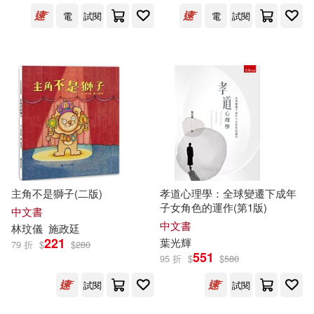
天津教育出版社(1)
電
試閱
電
試閱
Amyの私人廚房(1)
天津科學技術出版社(1)
Anthony Welch(1)
奇光出版(1)
好讀(1)
BEMYPET(1)
如是文化股份有限公司(1)
Baroness Orczy(1)
字畝文化(1)
學林出版社(1)
主角不是獅子(二版)
孝道心理學：全球變遷下成年
Buddhafly(1)
Caoryu(1)
子女角色的運作(第1版)
中文書
學研プラス(1)
小光點(1)
中文書
林玟儀
施政廷
ChatGPT(1)
221
葉光輝
79 折
$
$
280
551
小宇宙文化(1)
小悅讀出版(1)
95 折
$
$
580
Chris Marquardt(1)
F4(1)
試閱
試閱
小樹文化(1)
小鯨生活文創(1)