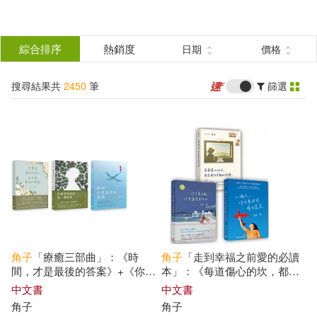
搜
尋
分類
綜合排序
熱銷度
日期
價格
(單選)
結
搜尋結果共
2450
筆
篩選
圖書(297)
所有商品(2450)
果
影音(7)
雜誌(84)
篩
選
美妝(14)
服飾(17)
展開
作者
(可複選)
家居生活(32)
美食(2)
角子
「療癒三部曲」：《時
角子
「走到幸福之前愛的必讀
3C(18)
家電(2)
角子(36)
Coa Momose (34)
間，才是最後的答案》+《你會
本」：《每道傷心的坎，都是
坦然面對，每一場告別》+《你
通往幸福的階梯》、《你不是
中文書
中文書
會用最好的自己，去迎接最好
失敗，你是值得更好的》、
角子
角子
設計文具(117)
無印良品(7)
ホットエンターテイメント(33)
的幸福》(3冊合售)
《一個人，你也要活得晴空萬