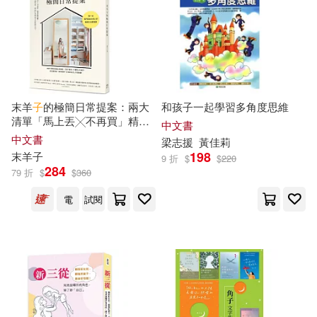
謬齡大叔(4)
馮敏飛(4)
樂律(4)
玄光社(4)
默嬋(4)
IMIGIMURU(3)
碁峰(4)
臉譜(4)
Megamorrina(3)
末羊
子
的極簡日常提案：兩大
和孩子一起學習多角度思維
要有光(4)
親子天下(4)
清單「馬上丟╳不再買」精準
中文書
斷捨離，從一個抽屜、一個角
Midori Suzukino(3)
中文書
梁志援
黃佳莉
落，開始打造理想中的質感生
貓頭鷹(4)
賽斯文化(4)
198
末羊
子
9 折
$
$
220
活!
284
79 折
$
$
360
Milkyway(3)
采實文化(4)
高寶(4)
電
試閱
SS-Paradiseガールズ(3)
JUPIMAR(3)
YAMABUKI(3)
VOFAN(3)
matsushige(3)
ホビージャパン(3)
三日月(3)
proto star編集部(3)
にぃと(3)