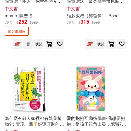
限量贈「兩人一狗幸福時光」
限量贈送「破案高手角色貼
角色明信片組】：有你真好!朋
紙」)：影子偷竊事件
嶋木明子(2)
川村康文(2)
中文書
中文書
友、情侶、親子的雙倍有愛生
蘋果屋(2)
mame
陳聖怡
維多叔叔（鄭哲偉）
Poca
活
252
315
79 折
$
$
320
79 折
$
$
399
左卷健男(2)
市瀨悅子(2)
西南師範大學出版社(2)
博客來獨家
張碩勛，王臻（主編）(2)
電
試閱
試閱
西南財經大學出版社(2)
張程(2)
張金堅(2)
青島出版社(2)
黎明文化(2)
張鳴(2)
張鴻玉(2)
CBETA 財團法人佛教電子佛典基金
會(1)
成田名璃子(2)
Digital Entertainmen(1)
擁抱植物、風與水的生活(2)
為什麼有錢人家裡都有觀葉植
愛的抱抱互動指偶書-我想要抱
POPO原創(1)
Universal(1)
物?：實現一輩
子
好運旺財的觀
抱：從孩子視角出發，認識7種
葉植物，打造旺財綠角落!
心情