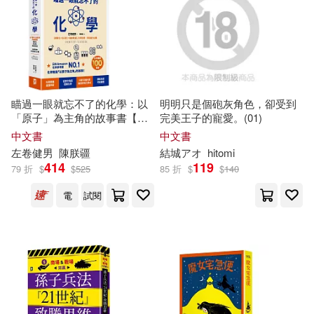
禰寝正一(2)
程曉堂(2)
中國科學技術大學出版社(1)
米琳(2)
約瑟夫・達梅利奧(2)
中國華僑出版社(1)
結城アオ(2)
缶乃(2)
中國農業大學出版社(1)
瞄過一眼就忘不了的化學：以
明明只是個砲灰角色，卻受到
「原子」為主角的故事書【視
完美王子的寵愛。(01)
羅伯特．麥基(2)
羽山淳一(2)
覺化x生活化x融會貫通】，升
中文書
中文書
中央廣播電視大學出版社(1)
學先修.考前搶分必備
左卷健男
陳朕疆
結城アオ
hitomi
414
119
79 折
$
$
525
85 折
$
$
140
羽茜(2)
肖琳(2)
中央民族大學出版社(1)
電
試閱
胡川安(2)
花かんざらし(2)
中華書局(1)
九州(1)
莫里斯．盧布朗(2)
董潔(2)
人民衛生出版社(1)
今周刊(1)
蔚海(2)
蔡蕙憶(橘子)(2)