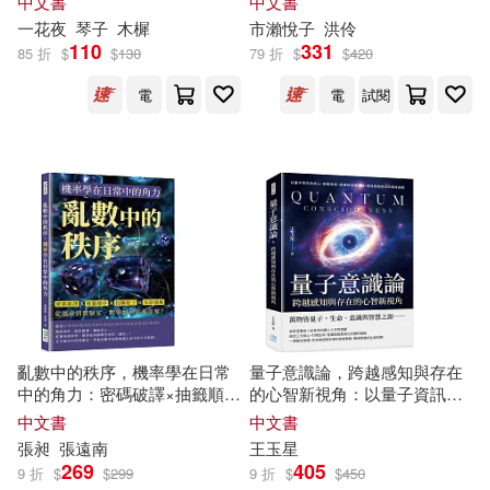
中文書
中文書
國立臺灣工藝研究發展中心(1)
一花夜
琴子
木樨
市瀨悅
子
洪伶
110
331
85 折
$
$
130
79 折
$
$
420
(美)斯坦(1)
(美)特班(1)
國際學村(1)
地平線文化(1)
電
電
試閱
(美)詹姆斯·G.安德森(1)
地質出版社(1)
3pu(1)
3pu (1)
外圖(廈門)文化傳播(1)
A.F. 史黛曼(A. F. Steadman)(1)
大家出版(1)
大是文化(1)
A.Z.(1)
Actus團隊(1)
大連理工大學出版社(1)
亂數中的秩序，機率學在日常
量子意識論，跨越感知與存在
中的角力：密碼破譯×抽籤順序
的心智新視角：以量子資訊為
Amusement Media 綜合學院(1)
×投擲骰子×布朗運動，從賭桌
核心，串聯物質、能量與因應
中文書
中文書
天地出版社(1)
到實驗室，數學如何定義命運?
機制，尋找意識真正的場域基
張昶
張遠南
王玉星
礎
Amusement Media綜合學院(1)
269
405
9 折
$
$
299
9 折
$
$
450