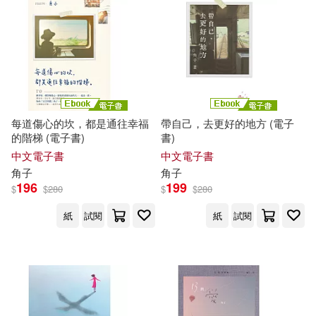
S-cute(2)
北京燕山出版社(2)
十羽(2)
SELF格致論道講壇(2)
商務印書館(2)
啟示(2)
Schuld(2)
Shae(2)
城邦原創(2)
大旗出版社(2)
每道傷心的坎，都是通往幸福
帶自己，去更好的地方 (電子
的階梯 (電子書)
書)
TaaRO(2)
lovepop.net(2)
中文電子書
中文電子書
天下生活(2)
寶瓶文化(2)
角子
角子
196
199
$
$
280
$
$
280
えんじ(2)
こげめ(2)
小天下(2)
山頂視角文化(2)
紙
試閱
紙
試閱
そらちあき(2)
希代(2)
接力出版社(2)
つちのえいち(2)
方舟文化(2)
方言文化(2)