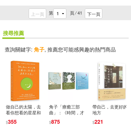
Gary Klein(1)
山東人民出版社(1)
第
頁 ⁄
41
上一頁
下一頁
Gulbahar Beckett(1)
山東大學出版社(1)
搜尋推薦
Hobby Japan(1)
崧博出版(1)
巨流圖書公司(1)
查詢關鍵字:
, 推薦您可能感興趣的熱門商品
角子
HoneyWorks(1)
康軒(1)
廣場出版(1)
IKAROS出版(1)
Io(1)
廣東人民出版社(1)
Izucchi(1)
Julia Kwong(1)
廣東科技出版社有限公司(1)
做自己的太陽，去
角子「療癒三部
帶自己，去更好的
K-illust(1)
KawaiiSensei(1)
看你想看的星星和
曲」：《時間，才
地方
月亮：幸福路上，
是最後的答案》+
廣西師範大學出版社(1)
355
875
221
$
$
$
50個對自己的訴
《你會坦然面對，
Ker Ker(1)
Kin(1)
說、和解與釋懷
每一場告別》+《你