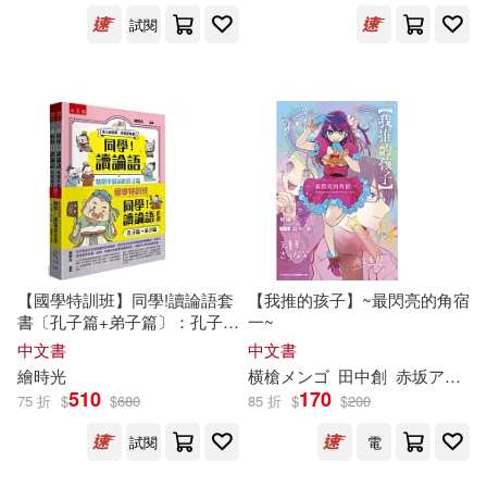
一起來出版(1)
三之三(1)
試閱
横槍メンゴ(2)
江俊毅(2)
上海古籍出版社(1)
河野史代こうの史代(2)
上海科學技術文獻出版社(1)
波音(2)
洪志蓮(2)
世一(1)
世潮(1)
深月花香(2)
中信出版社(1)
【國學特訓班】同學!讀論語套
【我推的孩子】~最閃亮的角宿
溫斯頓．邱吉爾(2)
書〔孔子篇+弟子篇〕：孔子和
一~
中國人口出版社(1)
弟子化身漫畫角色聊論語，陪
中文書
中文書
你有系統的學習國學常識重
繪時光
横槍メンゴ
田中創
赤坂アカ
御
漂亮家居編輯部(2)
點、文言文字音字形字義、成
510
170
中國商務出版社(1)
75 折
$
$
680
85 折
$
$
200
語、閱讀古文故事訓練思辨
力，培養中小學生國學素養。
漫畫:加奈 原作:花果唯 角色原案:し
試閱
電
ヴぇ(2)
中國商業出版社(1)