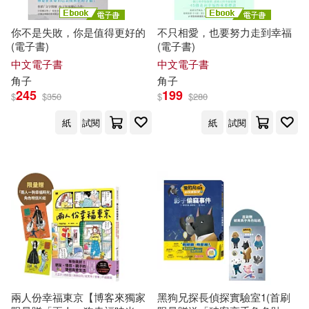
水滴文化(2)
劉鼎甲(2)
加々見絵里(2)
你不是失敗，你是值得更好的
不只相愛，也要努力走到幸福
浙江大學出版社(2)
(電子書)
(電子書)
中文電子書
中文電子書
加勒特．瑞安(2)
角子
角子
浙江教育出版社(2)
245
199
$
$
350
$
$
280
印度カリー(2)
呂正理(2)
紙
試閱
紙
試閱
滾石移動(2)
生命潛能(2)
太田知子(2)
姫咲はな(2)
知識產權出版社(2)
孟達(2)
孫德林(2)
立信會計出版社(2)
紅樹林(2)
宋忠平(2)
小牧亮介(2)
紙印良品(2)
紳士出版(2)
尤澤順(2)
岬鷺宮 (2)
兩人份幸福東京【博客來獨家
黑狗兄探長偵探實驗室1(首刷
華文精典(2)
蔚藍文化(2)