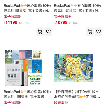
BooksPad
角子
療心套書(10冊)
BooksPad
角子
療心套書(10冊)
宋永寬(3)
小池マルミ(3)
優惠組|閱讀器+電子套書+保護
優惠組|閱讀器+電子套書+保護
外貿協會(3)
殼+白筆
殼+黑筆
電子閱讀器
電子閱讀器
岬 鷺宮(3)
悠木もな(3)
11199
10799
$
$
12169
$
$
11569
大師輕鬆讀股份有限公司(3)
末羊子(3)
楊煜萍(3)
天下雜誌(3)
如何(3)
橫溝由里(3)
沖野うに(3)
孫春璃(3)
悅知文化(3)
海翔(3)
新銳文創(3)
日出出版(3)
深崎暮人/角色原案(3)
晨星(3)
校園書房(3)
BooksPad
角子
療心套書(10冊)
【玲廊滿藝】詞不DA藝-城市
潔斯・布萊德利(3)
優惠組 | 閱讀器+電子套書
浪貓們的奇蹟吃
角子
老虎機
海穹文化有限公司(3)
漢欣(3)
26.9x37.9cm
電子閱讀器
玲廊滿藝