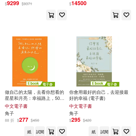
皆月ひかる(3)
盧蘇偉(3)
9299
14500
$
$
9371
$
無限穿越(3)
矢上真野(3)
紅玉いづき(3)
目川文化數位股份有限公司(3)
細居幸次郎(3)
蘭州大學出版社(3)
蔡依林、角子(3)
角心菜(3)
魔豆文化(3)
EMI(2)
諶寶業(3)
踊る毒林檎(3)
Irodori Comics-鳳梨(2)
做自己的太陽，去看你想看的
你會用最好的自己，去迎接最
週刊少年MAGAZINE編輯部(3)
星星和月亮：幸福路上，50個
好的幸福 (電子書)
P.PLUS LIMITED(2)
對自己的訴說、和解與釋懷 (電
中文電子書
中文電子書
子書)
野切耀子(3)
阿七(3)
角子
角子
277
295
ソーテック社(2)
88 折
$
$
450
$
$
420
麥可・巴菲爾(3)
B.B軍曹(2)
紙
試閱
紙
試閱