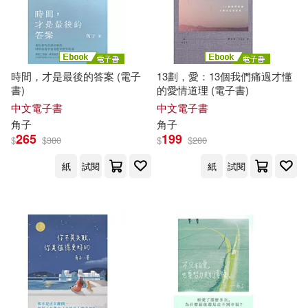
ふじい葛西(2)
みょん (2)
日日幸福(2)
易博士出版社(2)
ゆい(2)
春山出版(2)
昭文社(2)
時間，才是最後的答案 (電子
13劃，愛：13個我們痛過才懂
アミューズメソトメディア總合學
書)
的愛情道理 (電子書)
院(2)
普天出版社(2)
中文電子書
中文電子書
角子
角子
ハラカズヒロ(2)
一花夜(2)
265
199
$
$
380
$
$
280
東南大學出版社(2)
紙
試閱
紙
試閱
三島由紀夫(2)
下港女子(2)
格致文化(2)
楓樹林出版社(2)
久野遥子(2)
伊藤 いづも(2)
機曜文化(2)
保羅托迪(2)
倪端(2)
機械工業出版社(2)
凌淑芬(2)
劉熠(2)