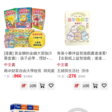
潘于真(2)
潮里 潤(2)
中國少年兒童出版社(1)
炎かりよ(2)
王思思(2)
中國建築工業出版社(1)
王文娟(2)
王玉星(2)
中國政法大學出版社(1)
王郁陽(2)
珍娜．柔伊(2)
[漫畫] 黃金獅的金錢大冒險(3
角落小夥伴益智遊戲書連連看!
中國水利水電出版社(1)
冊套書)：孩子必學，理財×投
【全新紙上益智遊戲：連連
資×遊戲故事，從小養成高財商
看、迷宮、影子猜猜看、拼圖
中文書
中文書
琳達‧席格(2)
琴子(2)
FQ小富翁【套書限定贈「小錢
和著色】達成專注力、肌肉
兩＠財富自由大學校長
韓宛庭
主婦與生活社
洪伶
中國物資出版社(1)
變大錢」大富翁闖關遊戲】附
力、手眼協調、思考力、數數
966
276
7 折
$
$
1380
79 折
$
$
350
角色對戰牌卡12張
力全面提昇!
瑪格麗特．羅斯汀(2)
試閱
試閱
中國發展出版社(1)
田中創(2)
白睿文(2)
中國社會出版社(1)