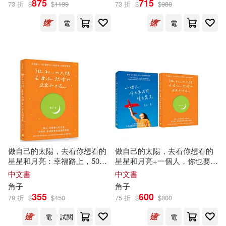
875
715
73 折
$
$
1199
73 折
$
$
980
里》 (3冊合售)
電
電
日用清潔(4)
休閒生活(11)
丸戸史明(29)
展開
婦幼生活(40)
餐廚生活(47)
腰オラつばめ(26)
出版社
(可複選)
鞋包配件(30)
票券(4)
三嶋与夢(24)
悅文社(268)
寵物生活(3)
玲廊滿藝(3)
gentlemennakamura(14)
社會科學文獻出版社(156)
電子書閱讀器(6)
めぎ(14)
宇文風(14)
做自己的太陽，去看你想看的
做自己的太陽，去看你想看的
星星和月亮：幸福路上，50個
星星和月亮+一個人，你也要活
東立(106)
台灣角川(89)
展開
對自己的訴說、和解與釋懷
得晴空萬里︰陽光幸福套組
中文書
中文書
電子書(1699)
有聲書(6)
sing N song(13)
角子
角子
青文(77)
崧燁文化(45)
355
600
79 折
$
$
450
75 折
$
$
800
配送方式
(可複選)
みつのはち(13)
電
試閱
電
長鴻出版社(40)
尖端(39)