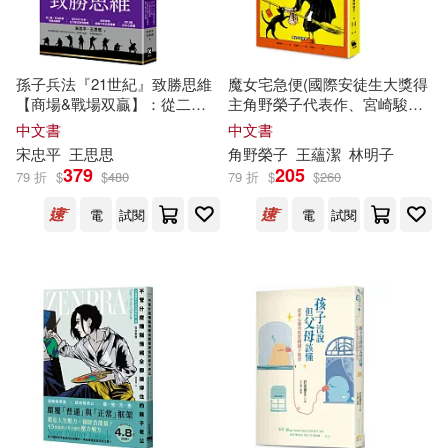
仲間出版(1)
先覺(1)
藤枝真奈(2)
西光(2)
光明日報出版社(1)
典知庫(1)
孫子兵法『21世紀』致勝思維
魔女宅急便(國際安徒生大獎得
角名つむぎ(2)
許添盛(2)
【商場&戰場双贏】：從二
主角野榮子代表作、宮崎駿經
典藏藝術家庭(1)
典藏閣(1)
戰、石油危機到俄烏戰爭，從
典動畫原著)
中文書
中文書
SWOT分析、五力模式到情報
宋忠平
王思思
角野榮子
王蘊潔
林明子
賀蕾(2)
赤坂アカ(2)
戰，全新視角解讀千年兵家勝
379
205
79 折
$
$
480
79 折
$
$
260
典【附13幅兵法心智圖】
凡識書屋(1)
前程文化(1)
電
試閱
電
試閱
趙勳達(2)
逆霧(2)
前衛(1)
化學工業出版社(1)
郭妮(2)
野本榮一(2)
千魚娛樂(1)
卓著(1)
金智恩(2)
陳豐美(2)
南海出版公司(1)
雍．理查茲(2)
雛咲(2)
南與北文化(1)
博思智庫(1)