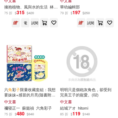
中文書
中文書
日峰(2)
明橋大二(2)
bookland(1)
ilogos(1)
擁抱植物、風與水的生活
林慧雯
華幼編輯部
315
197
75 折
$
$
420
79 折
$
$
250
昭文社(2)
曹志豪(2)
warner music(1)
電
試閱
試閱
曾國棟(2)
朱耀輝(2)
ジーオーティー(1)
李昱宏(2)
李樹茁(2)
パイインターナショナル(1)
李知昂(2)
林史也(2)
ブシロード(1)
林宜璟(2)
林晃(2)
ブティック社(1)
六
角
彩
子
限量收藏套組：我想
明明只是個砲灰角色，卻受到
要妹妹+感冒的月亮(隨書附贈
完美王子的寵愛。(02)
柳汀勳─攝影(2)
梁捨(2)
藝術明信片組)
中文書
中文書
ベルハウス(1)
一念出版社(1)
禰寝正一
蘇懿禎
六
角
彩
子
結城アオ
hitomi
480
119
楊金(2)
樓采凝(2)
75 折
$
$
640
85 折
$
$
140