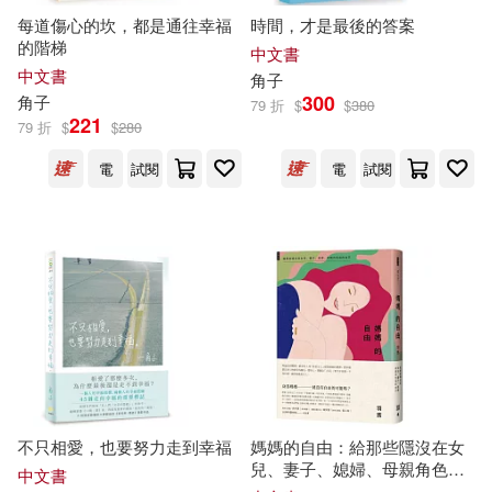
每道傷心的坎，都是通往幸福
時間，才是最後的答案
石地(6)
磐井ユタ(6)
的階梯
中文書
中版集團(7)
中文書
角子
300
米田和佐(6)
綾辻行人(6)
角子
79 折
$
$
380
221
元華文創股份有限公司(7)
79 折
$
$
280
芹澤ナエ(6)
蒼間かなた(6)
電
試閱
電
試閱
圓神(7)
楓書坊(7)
藤未都也(6)
高乃トキ(6)
白象文化(7)
秀威資訊(7)
鳥梅丸(6)
Pi(5)
重慶大學電子音像出版社有限公司
(7)
みずのもと(5)
伊海(5)
メディアファクトリー(6)
倖月さちの(5)
不只相愛，也要努力走到幸福
媽媽的自由：給那些隱沒在女
和平國際(6)
大塊文化(6)
兒、妻子、媳婦、母親角色後
中文書
的自己