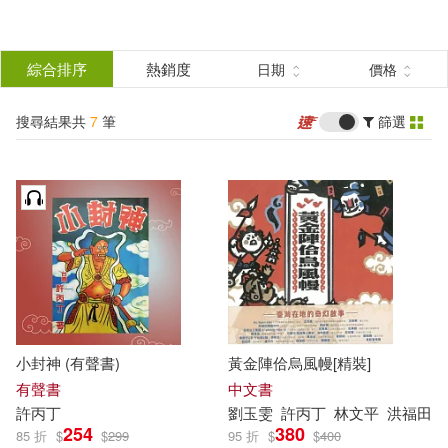
搜
尋
分類
綜合排序
熱銷度
日期
價格
(單選)
結
搜尋結果共
7
筆
篩選
圖書(4)
所有商品(7)
果
電子書(2)
有聲書(1)
篩
選
展開
作者
(可複選)
小封神 (有聲書)
黃金陣佮烏風幔[精裝]
張嘉峰(3)
王韋傑(3)
有聲書
中文書
許
丙丁
劉玉雯
許
丙丁
林文平
洪福田
254
380
85 折
$
$
299
95 折
$
$
400
蕭中剛(3)
許丙丁(3)