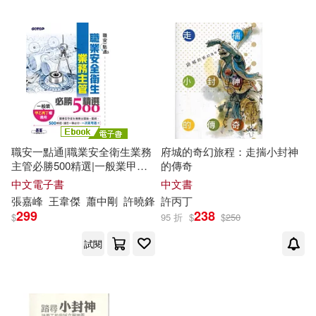
配送方式
(可複選)
可超商取貨(4)
可海外宅配(4)
可港澳店取(3)
可新加坡店取(3)
職安一點通|職業安全衛生業務
府城的奇幻旅程：走揣小封神
主管必勝500精選|一般業甲乙
的傳奇
丙丁
種適用 (電子書)
中文電子書
中文書
可菲律賓店取(3)
張嘉峰
王韋傑
蕭中剛
許曉鋒
許
丙丁
299
238
$
95 折
$
$
250
試閱
電子書
(可複選)
適合平板閱讀(2)