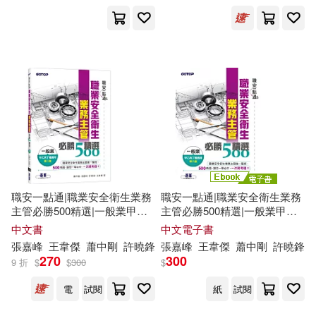
許曉鋒(3)
劉玉雯(1)
國立臺灣文學館(1)
出版社
(可複選)
碁峰(3)
國立臺灣文學館(2)
職安一點通|職業安全衛生業務
職安一點通|職業安全衛生業務
主管必勝500精選|一般業甲乙
主管必勝500精選|一般業甲乙
丙丁
種適用(第二版)
丙丁
種適用(第二版) (電子書)
中文書
中文電子書
台南市政府文化局(1)
張嘉峰
王韋傑
蕭中剛
許曉鋒
張嘉峰
王韋傑
蕭中剛
許曉鋒
270
300
9 折
$
$
300
$
孜孜線上聽(1)
電
試閱
紙
試閱