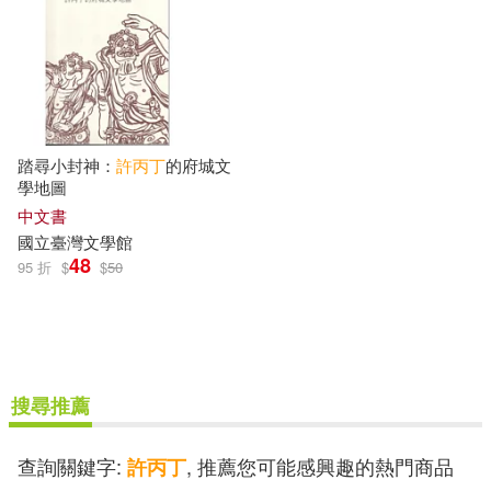
其他
(可複選)
現在可購買商品(5)
踏尋小封神：
許
丙丁
的府城文
學地圖
作者/演唱/譯/編/繪(3)
中文書
國立臺灣文學館
48
95 折
價格
$
$
50
-
範圍
搜尋推薦
查詢關鍵字:
, 推薦您可能感興趣的熱門商品
許丙丁