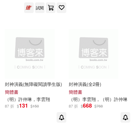
試閱
出版社
(可複選)
五南(1)
台灣書房(1)
長春出版社(1)
鳳凰出版社(1)
封神演義(無障礙閱讀學生版)
封神演義(全2冊)
配送方式
(可複選)
簡體書
簡體書
（明）
許仲琳
，李
雲翔
（明）李
雲翔
，（明）
許仲琳
131
668
87 折
$
$
150
87 折
$
$
768
可超商取貨(4)
可海外宅配(4)
可港澳店取(4)
重新設定
確認