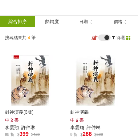
搜
尋
分類
綜合排序
熱銷度
日期
價格
(單選)
結
搜尋結果共
4
筆
篩選
圖書(4)
所有商品(4)
果
展開
篩
選
作者
(可複選)
李雲翔(2)
許仲琳(2)
封神演義(3版)
封神演義
（明）李雲翔，（明）許仲琳(1)
中文書
中文書
李
雲翔
許仲琳
李
雲翔
許仲琳
399
288
95 折
$
$
420
9 折
$
$
320
（明）許仲琳，李雲翔(1)