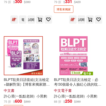
300
331
79 折
$
$
380
79 折
$
$
420
珍藏套組)
出版社
(可複選)
博客來獨家
EZ叢書館(4)
電
試閱
試閱
配送方式
(可複選)
可超商取貨(3)
可海外宅配(3)
可港澳店取(3)
BLPT耽美日語套組(文法檢定
BLPT耽美日語文法檢定：必
+聽解對策)【博客來獨家贈袖
考!30個最令人臉紅心跳的耽美
可新加坡店取(3)
珍全彩海報三入組】
句型! (電子書)
中文書
中文電子書
許
心
瀠
(
一點點
老師
)
小黑豹
許
心
瀠
(
一點點
老師
)
小黑豹
可菲律賓店取(3)
600
250
75 折
$
$
800
88 折
$
$
380