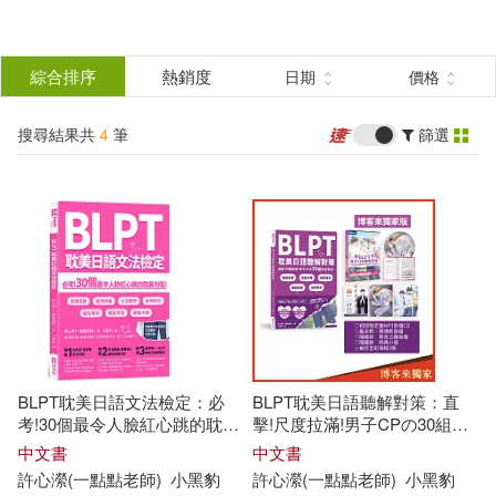
搜
尋
分類
綜合排序
熱銷度
日期
價格
(單選)
結
搜尋結果共
4
筆
篩選
圖書(3)
所有商品(4)
果
電子書(1)
篩
選
展開
作者
(可複選)
BLPT耽美日語文法檢定：必
BLPT耽美日語聽解對策：直
許心瀠(一點點老師)(4)
考!30個最令人臉紅心跳的耽美
擊!尺度拉滿!男子CPの30組私
句型!
密對話!【博客來獨家贈袖珍全
中文書
中文書
彩海報三入組】(附QR Code線
許
心
瀠
(
一點點
老師
)
小黑豹
許
心
瀠
(
一點點
老師
)
小黑豹
上音檔)(首刷限量附好基動CD