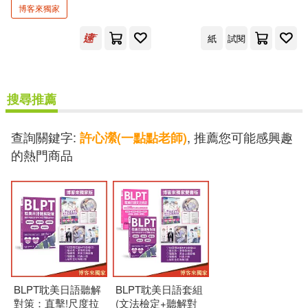
博客來獨家
上市日期
(可複選)
紙
試閱
一個月內上市新品(2)
搜尋推薦
本週上市新品(2)
查詢關鍵字:
, 推薦您可能感興趣
許心瀠(一點點老師)
的熱門商品
電子書
(可複選)
適合平板閱讀(1)
其他
(可複選)
BLPT耽美日語聽解
BLPT耽美日語套組
對策：直擊!尺度拉
(文法檢定+聽解對