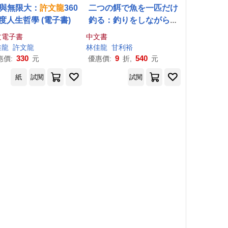
與無限大：
許文龍
360
二つの餌で魚を一匹だけ
度人生哲學 (電子書)
釣る：釣りをしながら
許
文龍
と語る
文電子書
中文書
佳龍
許文龍
林佳龍
甘利裕
330
9
540
惠價:
元
優惠價:
折,
元
紙
試閱
試閱