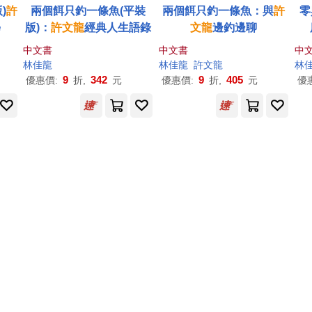
)
許
兩個餌只釣一條魚(平裝
兩個餌只釣一條魚：與
許
零
學
版)：
許文龍
經典人生語錄
文龍
邊釣邊聊
中文書
中文書
中
林佳龍
林佳龍
許文龍
林
9
342
9
405
優惠價:
折,
元
優惠價:
折,
元
優