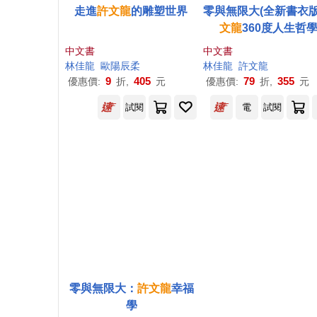
走進
許文龍
的雕塑世界
零與無限大(全新書衣版
文龍
360度人生哲
中文書
中文書
林佳龍
歐陽辰柔
林佳龍
許文龍
9
405
79
355
優惠價:
折,
元
優惠價:
折,
元
試閱
電
試閱
零與無限大：
許文龍
幸福
學