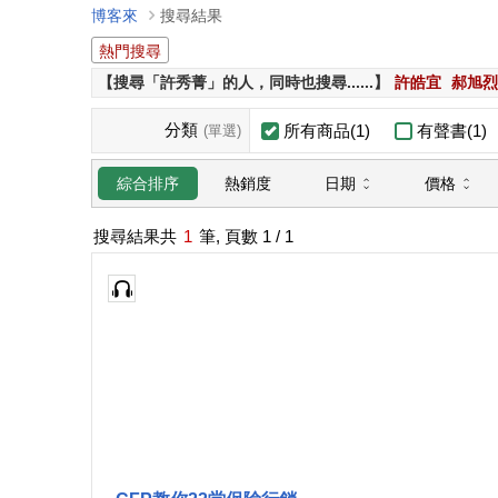
博客來
搜尋結果
熱門搜尋
【搜尋「許秀菁」的人，同時也搜尋......】
許皓宜
郝旭烈
分類
所有商品(1)
有聲書(1)
(單選)
日期
價格
綜合排序
熱銷度
搜尋結果共
1
筆, 頁數
1
/ 1