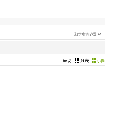
顯示所有篩選
呈現:
列表
小圖