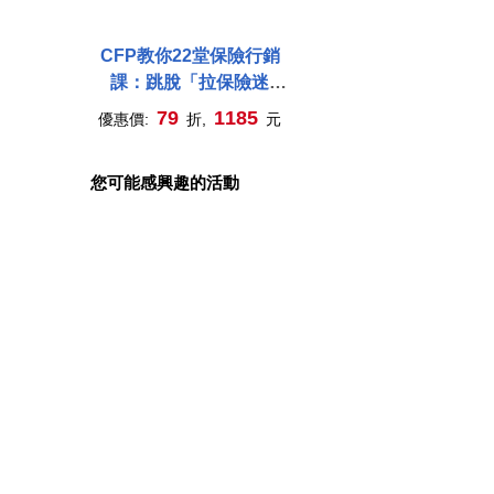
CFP教你22堂保險行銷
課：跳脫「拉保險迷
思」，業績更亮眼 (有聲
79
1185
優惠價:
折,
元
書)
您可能感興趣的活動