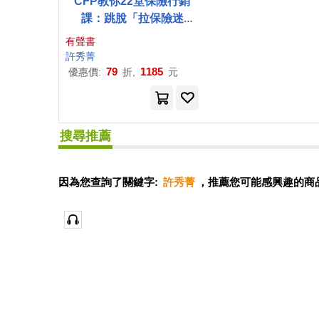
CFP教你22堂保險行銷
課：跳脫「拉保險迷
思」，業績更亮眼 (有聲
有聲書
書)
許
秀
菁
79
1185
優惠價:
折,
元
搜尋推薦
因為您查詢了關鍵字:
許秀菁
，推薦您可能感興趣的商