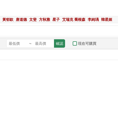
黃郁欽
唐道德
文斐
方秋雅
星子
艾瑞克 喬根森
李純瑀
韓星姬
現在可購買
~
確認