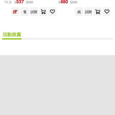
537
480
79 折
$
$
680
$
$
680
出版社
(可複選)
電
試閱
紙
試閱
商周出版(2)
活動推薦
配送方式
(可複選)
可超商取貨(1)
可海外宅配(1)
可港澳店取(1)
可新加坡店取(1)
可菲律賓店取(1)
重新設定
確認