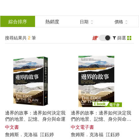
搜
尋
分類
綜合排序
熱銷度
日期
價格
(單選)
結
搜尋結果共
2
筆
篩選
圖書(1)
所有商品(2)
果
電子書(1)
篩
選
展開
作者
(可複選)
邊界的故事：邊界如何決定我
邊界的故事：邊界如何決定我
詹姆斯．克洛福(2)
們的地景、記憶、身分與命運
們的地景、記憶、身分與命運
(電子書)
中文書
中文電子書
詹姆斯
．
克洛
福
江鈺婷
詹姆斯
．
克洛
福
江鈺婷