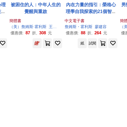
心理
被困住的人：中年人生的
內在力量的指引：榮格心
男
在對
覺醒與重啟
理學自我探索的21個智慧
、夢
(電子書)
簡體書
中文電子書
簡
難
（美）
詹姆斯
·
霍利斯
王學富
詹姆斯
・
霍利斯
廖建容
（
)
87
308
88
264
優惠價:
折,
元
優惠價:
折,
元
優
紙
試閱