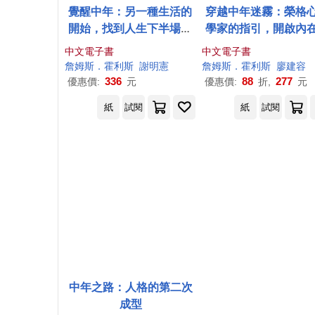
覺醒中年：另一種生活的
穿越中年迷霧：榮格
開始，找到人生下半場的
學家的指引，開啟內
意義 (電子書)
話，理解焦慮、創傷
中文電子書
中文電子書
境、陰影，解答生命
詹姆斯
．
霍利斯
謝明憲
詹姆斯
．
霍利斯
廖建容
題，活出自己 (電子書
336
88
277
優惠價:
元
優惠價:
折,
元
紙
試閱
紙
試閱
中年之路：人格的第二次
成型