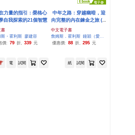
在力量的指引：榮格心
中年之路：穿越幽暗，迎
學自我探索的21個智慧
向完整的內在鍊金之旅 (電
子書)
文書
中文電子書
姆斯
・
霍利斯
廖建容
詹姆斯
．
霍利斯
鐘穎（愛智者）
79
339
88
295
惠價:
折,
元
優惠價:
折,
元
電
試閱
紙
試閱