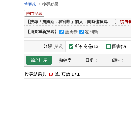
博客來
搜尋結果
熱門搜尋
【搜尋「詹姆斯．霍利斯」的人，同時也搜尋......】
從男
【我要重新搜尋】
詹姆斯
霍利斯
分類
所有商品(13)
圖書(9)
(單選)
日期
價格
綜合排序
熱銷度
搜尋結果共
13
筆, 頁數
1
/ 1