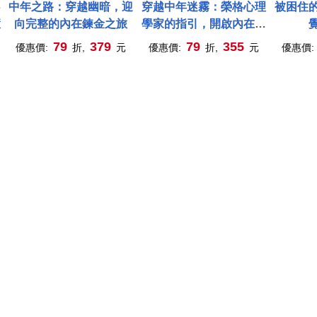
中年之路：穿越幽暗，迎
穿越中年迷霧：榮格心理
被困住
慧
向完整的內在鍊金之旅
學家的指引，開啟內在對
話，理解焦慮、創傷、夢
79
379
79
355
優惠價:
折,
元
優惠價:
折,
元
優惠價:
境、陰影，解答生命難
題，活出自己