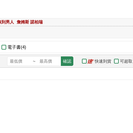
孩到男人
詹姆斯 諾柏瑞
電子書(4)
快速到貨
可超取
~
確認