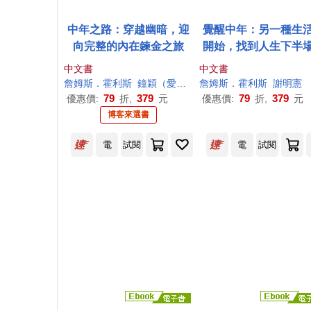
中年之路：穿越幽暗，迎
覺醒中年：另一種生
向完整的內在鍊金之旅
開始，找到人生下半
意義
中文書
中文書
詹姆斯
．
霍利斯
鐘穎（愛智者）
詹姆斯
．
霍利斯
謝明憲
79
379
79
379
優惠價:
折,
元
優惠價:
折,
元
博客來選書
電
試閱
電
試閱