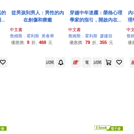
活的
從男孩到男人：男性的內
穿越中年迷霧：榮格心理
內
場的
在創傷和療癒
學家的指引，開啟內在對
理
話，理解焦慮、創傷、夢
中文書
中文書
中
境、陰影，解答生命難
詹姆斯
．
霍利斯
黃春華
詹姆斯
．
霍利斯
廖建容
詹
題，活出自己
9
468
79
355
優惠價:
折,
元
優惠價:
折,
元
優
試閱
電
試閱