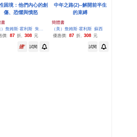
性困境：他們內心的創
中年之路(2)--解開前半生
傷、恐懼與憤怒
的束縛
體書
簡體書
美）
詹姆斯
·
霍利斯
朱倩倩
（美）
詹姆斯
·
霍利斯
蘇西
87
308
87
308
惠價:
折,
元
優惠價:
折,
元
試閱
試閱