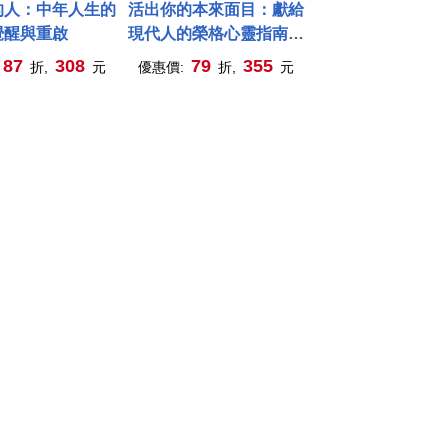
的人：中年人生的
活出你的本來面目：獻給
覺醒與重啟
現代人的榮格心靈指南：
在有限的人生裡，活出此
87
308
79
355
折,
元
優惠價:
折,
元
生的真正意義