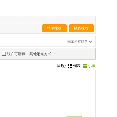
精準搜尋
模糊搜尋
顯示所有篩選
其他配送方式
現在可購買
呈現:
列表
小圖