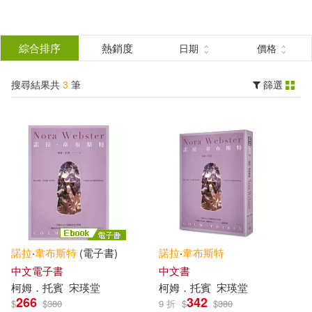
搜
尋
分類
綜合排序
熱銷度
日期
價格
(單選)
結
搜尋結果共
3
筆
篩選
圖書(1)
所有商品(3)
果
影音(1)
電子書(1)
篩
選
展開
作者
(可複選)
諾拉
‧
韋布斯特
(電子書)
諾拉
‧
韋布斯特
柯姆．托賓(2)
中文電子書
中文書
柯姆．托賓
宋瑛堂
柯姆．托賓
宋瑛堂
266
342
$
$
380
9 折
$
$
380