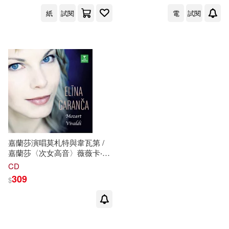
出版社
(可複選)
紙
試閱
電
試閱
時報出版(2)
Warner Classics(1)
配送方式
(可複選)
嘉蘭莎演唱莫札特與韋瓦第 /
可超商取貨(2)
可海外宅配(2)
嘉蘭莎〈次女高音〉薇薇卡‧潔
諾
〈次女高音〉西歐菲〈女高
CD
音〉米亞諾維奇〈女低音〉丹
309
$
可港澳店取(1)
尼爾斯〈假聲男高音〉布拉雷
〈鋼琴〉 朗格雷〈指揮〉薩爾
茲堡室內樂團、畢昂迪〈指
可新加坡店取(2)
揮〉華麗的歐洲古樂團 (CD)
(Elīna Garanča: Mozart &