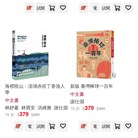
試閱
電
試閱
江明珊(3)
陳正哲(3)
展開
傅世元(2)
吳芮甄(2)
出版社
(可複選)
姜宏尚(2)
康皓雲(2)
國立臺灣歷史博物館(14)
廖伯豪(2)
張鑫莉(2)
裏路(7)
蔚藍文化(5)
海裡咬山：澎湖赤崁丁香漁人
新版 臺灣棒球一百年
曾詠榆(2)
李佳芳(2)
學
中文書
三民(2)
堡壘文化(2)
展開
中文書
謝
仕
淵
379
林妤蓁
林寶安
洪綉雅
謝
仕
淵
79 折
$
$
480
李耘(2)
林妤蓁(2)
379
79 折
$
$
480
如果出版社(2)
玉山社(2)
配送方式
(可複選)
電
試閱
電
試閱
林寶安(2)
林柏旭(2)
允晨文化(1)
嘉義市政府(1)