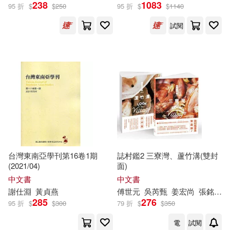
238
1083
95 折
$
$
250
95 折
$
$
1140
試閱
台灣東南亞學刊第16卷1期
誌村鑑2 三寮灣、蘆竹溝(雙封
(2021/04)
面)
中文書
中文書
謝
仕
淵
黃貞燕
傅世元
吳芮甄
姜宏尚
張銘洋
285
276
95 折
$
$
300
79 折
$
$
350
電
試閱