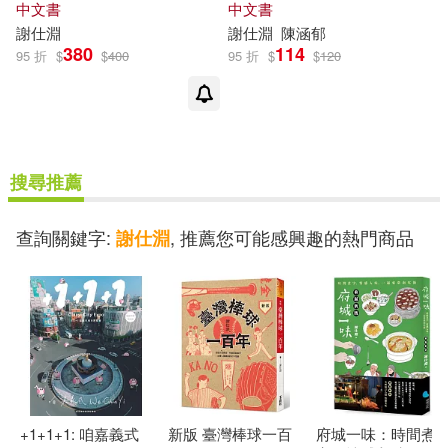
中文書
中文書
謝
仕
淵
謝
仕
淵
陳涵郁
380
114
95 折
$
$
400
95 折
$
$
120
搜尋推薦
查詢關鍵字:
, 推薦您可能感興趣的熱門商品
謝仕淵
+1+1+1: 咱嘉義式
新版 臺灣棒球一百
府城一味：時間煮