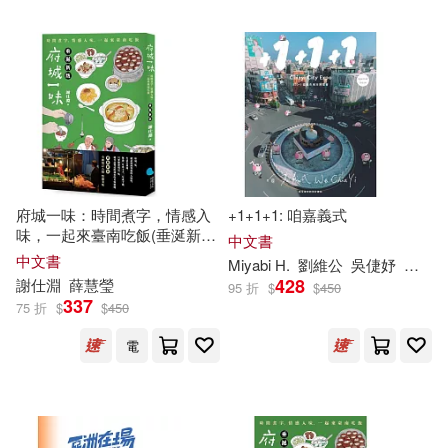
可超商取貨(32)
潘麒宇(2)
王璽(2)
國立暨南國際大學(1)
可海外宅配(32)
蔡軒誠(2)
蔡郁青(2)
客家委員會客家文化發展中心(1)
可港澳店取(32)
許哲兢(2)
許維芯(2)
果實出版社(1)
可新加坡店取(32)
府城一味：時間煮字，情感入
+1+1+1: 咱嘉義式
謝仕淵等22人(2)
邱睦容(2)
味，一起來臺南吃飯(垂涎新
連江縣政府文化局(1)
中文書
版)
可菲律賓店取(32)
中文書
Miyabi H.
劉維公
吳倢妤
施于
陳俊文(2)
陳冠樺(2)
428
謝
仕
淵
薛慧瑩
95 折
$
$
450
337
75 折
$
$
450
陳妤蓁(2)
陳怡秀(2)
電子書
電
(可複選)
陳泰豪(2)
陳浥潔(2)
適合手機平板閱讀(5)