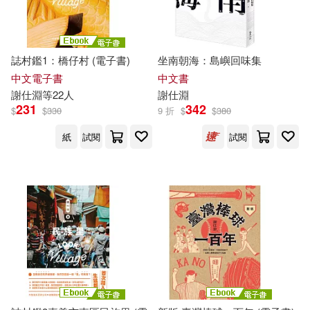
廖億美(1)
張瀛之(1)
誌村鑑1：橋仔村 (電子書)
坐南朝海：島嶼回味集
中文電子書
中文書
施于婷(1)
曾婉琳(1)
謝
仕
淵
等22人
謝
仕
淵
231
342
$
$
330
9 折
$
$
380
李惠慈(1)
李知灝文字(1)
紙
試閱
試閱
林栗(1)
江柏煒(1)
潘建國(1)
王建華(1)
王花俤(1)
石文誠、陳怡宏、蔡承豪、蕭軒
竹、謝仕淵(1)