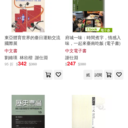
東亞體育世界的臺日運動交流
府城一味：時間煮字，情感入
國際展
味，一起來臺南吃飯 (電子書)
中文書
中文電子書
劉維瑛
林欣楷
謝
仕
淵
謝
仕
淵
342
247
95 折
$
$
360
$
$
380
紙
試閱