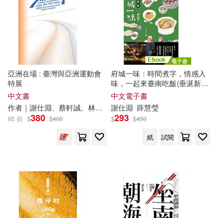
陳致豪(2)
陳英豪(2)
適合平板閱讀(3)
馬振翰(2)
黃美惠(2)
其他
(可複選)
Miyabi H.(1)
亞洲在場 : 臺灣與亞洲運動會
府城一味：時間煮字，情感入
特展
味，一起來臺南吃飯(垂涎新
現在可購買商品(29)
作者｜謝仕淵、蔡軒誠、林欣楷、
版) (電子書)
中文書
中文電子書
陳妤蓁； 編者｜蔡亞涵(1)
作者｜
謝
仕
淵
、蔡軒誠、林欣楷、陳妤蓁； 編者｜蔡亞涵
謝
仕
淵
薛慧瑩
作者/演唱/譯/編/繪(40)
380
293
95 折
$
$
400
$
$
450
傅朝卿(1)
劉宏文(1)
紙
試閱
價格
-
範圍
劉維公(1)
劉維瑛(1)
劉維瑛、陳靜寬、邱婉婷、謝仕
淵、吳宗岳、陳涵郁(1)
吳倢妤(1)
周宜穎(1)