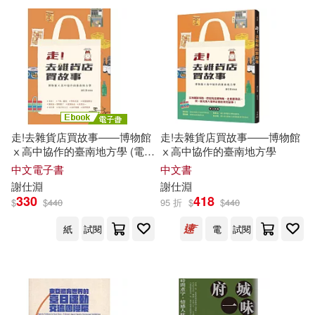
走!去雜貨店買故事――博物館
走!去雜貨店買故事――博物館
ⅹ高中協作的臺南地方學 (電子
ⅹ高中協作的臺南地方學
書)
中文電子書
中文書
謝
仕
淵
謝
仕
淵
330
418
$
$
440
95 折
$
$
440
紙
試閱
電
試閱