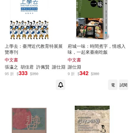
上學去：臺灣近代教育特展展
府城一味：時間煮字，情感入
覽專刊
味，一起來臺南吃飯
中文書
中文書
張瀛之
胡佳君
許佩賢
謝
仕
淵
謝
仕
淵
333
342
95 折
$
$
350
9 折
$
$
380
電
試閱