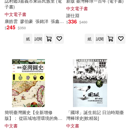
誌村鑑3嘉義市東區民族里 (電
新版 臺灣棒球一百年 (電子書)
石文誠、陳怡宏、蔡承豪、謝仕淵
子書)
中文電子書
(1)
中文電子書
謝
仕
淵
336
康皓雲
廖伯豪
張銘洋
張鑫莉
李佳芳
李耘
林欣楷
洪綉雅
潘
$
$
480
245
胡佳君(1)
莊子謙(1)
$
$
350
紙
試閱
紙
試閱
許佩賢(1)
謝仕淵 等(1)
謝仕淵等(1)
謝仕淵，謝佳芬(1)
謝淑靖(1)
趙小菁(1)
郭慧(1)
簡明臺灣圖史【全新增修
「國球」誕生前記 日治時期臺
郭慧主編(1)
郭美君(1)
版】： 從區域地理環境的角度
灣棒球史[軟精裝]
看台灣史
中文書
中文書