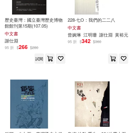
歷史臺灣：國立臺灣歷史博物
228‧七O：我們的二二八
館館刊第15期(107.05)
中文書
中文書
曾婉琳
江明珊
謝
仕
淵
黃裕元
342
謝
仕
淵
95 折
$
$
360
266
95 折
$
$
280
試閱