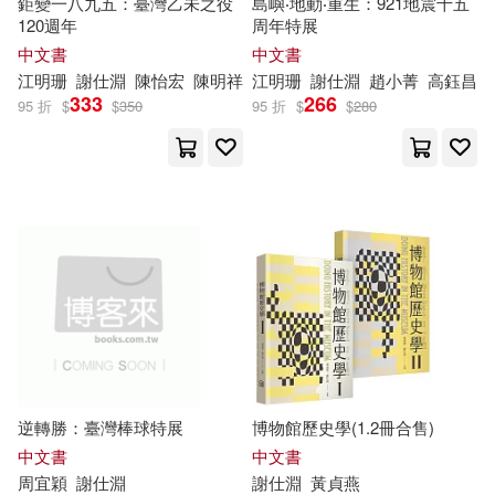
鉅變一八九五：臺灣乙未之役
島嶼‧地動‧重生：921地震十五
120週年
周年特展
中文書
中文書
江明珊
謝
仕
淵
陳怡宏
陳明祥
江明珊
謝
仕
淵
趙小菁
高鈺昌
333
266
95 折
$
$
350
95 折
$
$
280
逆轉勝：臺灣棒球特展
博物館歷史學(1.2冊合售)
中文書
中文書
周宜穎
謝
仕
淵
謝
仕
淵
黃貞燕