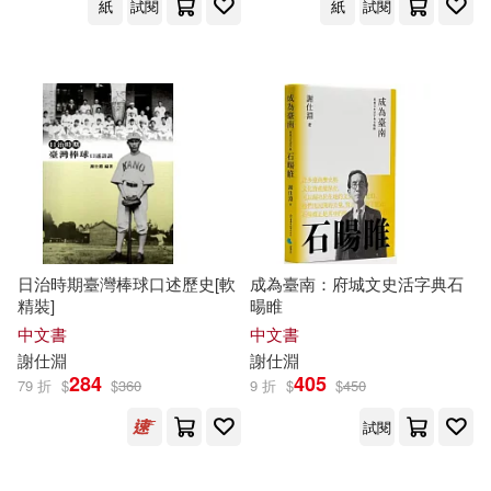
紙
試閱
紙
試閱
日治時期臺灣棒球口述歷史[軟
成為臺南：府城文史活字典石
精裝]
暘睢
中文書
中文書
謝
仕
淵
謝
仕
淵
284
405
79 折
$
$
360
9 折
$
$
450
試閱