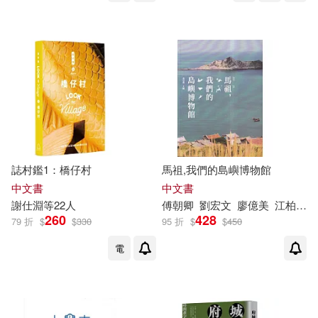
誌村鑑1：橋仔村
馬祖,我們的島嶼博物館
中文書
中文書
謝
仕
淵
等22人
傅朝卿
劉宏文
廖億美
江柏煒
260
428
79 折
$
$
330
95 折
$
$
450
電