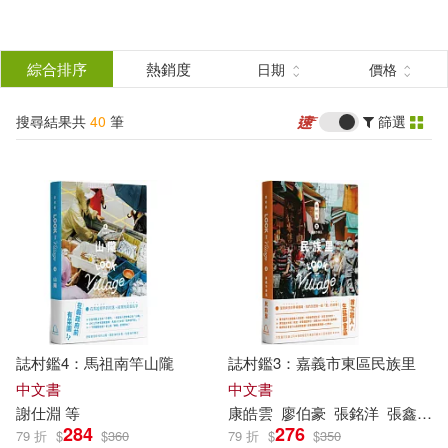
搜
尋
分類
綜合排序
熱銷度
日期
價格
(單選)
結
搜尋結果共
40
筆
篩選
圖書(32)
所有商品(40)
果
電子書(8)
篩
選
展開
作者
(可複選)
誌村鑑4：馬祖南竿山隴
誌村鑑3：嘉義市東區民族里
謝仕淵(27)
洪綉雅(7)
中文書
中文書
謝
仕
淵
等
康皓雲
廖伯豪
張銘洋
張鑫莉
284
276
79 折
$
$
360
79 折
$
$
350
張銘洋(4)
林欣楷(3)