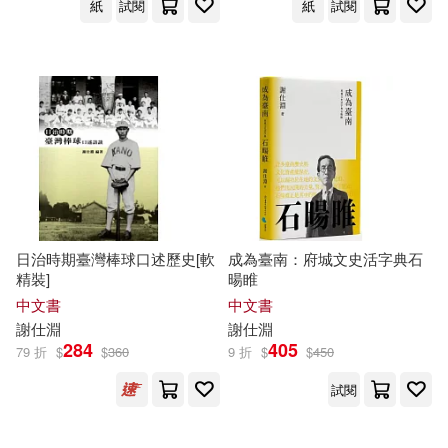
紙
試閱
紙
試閱
日治時期臺灣棒球口述歷史[軟
成為臺南：府城文史活字典石
精裝]
暘睢
中文書
中文書
謝
仕
淵
謝
仕
淵
284
405
79 折
$
$
360
9 折
$
$
450
試閱