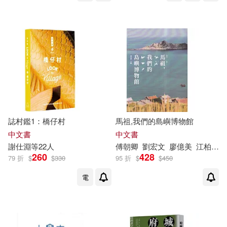
誌村鑑1：橋仔村
馬祖,我們的島嶼博物館
中文書
中文書
謝
仕
淵
等22人
傅朝卿
劉宏文
廖億美
江柏煒
260
428
79 折
$
$
330
95 折
$
$
450
電