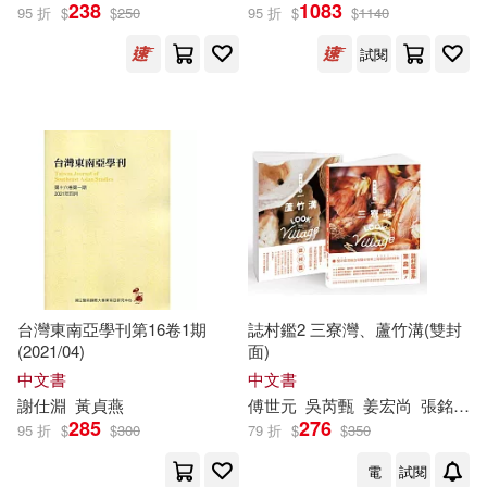
238
1083
95 折
$
$
250
95 折
$
$
1140
試閱
台灣東南亞學刊第16卷1期
誌村鑑2 三寮灣、蘆竹溝(雙封
(2021/04)
面)
中文書
中文書
謝
仕
淵
黃貞燕
傅世元
吳芮甄
姜宏尚
張銘洋
285
276
95 折
$
$
300
79 折
$
$
350
電
試閱