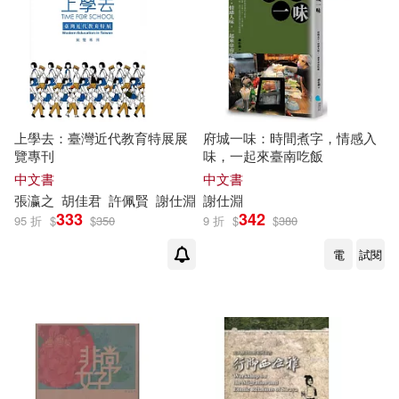
上學去：臺灣近代教育特展展
府城一味：時間煮字，情感入
覽專刊
味，一起來臺南吃飯
中文書
中文書
張瀛之
胡佳君
許佩賢
謝
仕
淵
謝
仕
淵
333
342
95 折
$
$
350
9 折
$
$
380
電
試閱