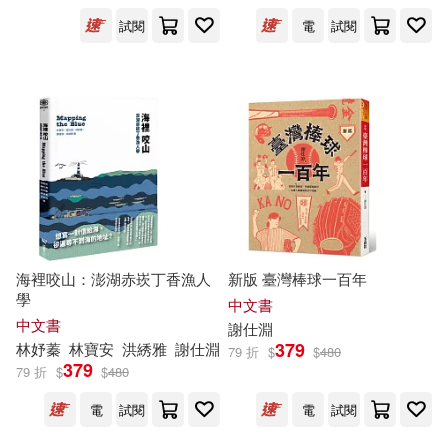
試閱
電
試閱
江明珊(3)
陳正哲(3)
展開
傅世元(2)
吳芮甄(2)
出版社
(可複選)
姜宏尚(2)
康皓雲(2)
國立臺灣歷史博物館(14)
廖伯豪(2)
張鑫莉(2)
裏路(7)
蔚藍文化(5)
海裡咬山：澎湖赤崁丁香漁人
新版 臺灣棒球一百年
曾詠榆(2)
李佳芳(2)
學
中文書
三民(2)
堡壘文化(2)
展開
中文書
謝
仕
淵
379
林妤蓁
林寶安
洪綉雅
謝
仕
淵
79 折
$
$
480
李耘(2)
林妤蓁(2)
379
79 折
$
$
480
如果出版社(2)
玉山社(2)
配送方式
(可複選)
電
試閱
電
試閱
林寶安(2)
林柏旭(2)
允晨文化(1)
嘉義市政府(1)