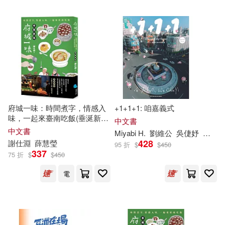
可超商取貨(32)
潘麒宇(2)
王璽(2)
國立暨南國際大學(1)
可海外宅配(32)
蔡軒誠(2)
蔡郁青(2)
客家委員會客家文化發展中心(1)
可港澳店取(32)
許哲兢(2)
許維芯(2)
果實出版社(1)
可新加坡店取(32)
府城一味：時間煮字，情感入
+1+1+1: 咱嘉義式
謝仕淵等22人(2)
邱睦容(2)
味，一起來臺南吃飯(垂涎新
連江縣政府文化局(1)
中文書
版)
可菲律賓店取(32)
中文書
Miyabi H.
劉維公
吳倢妤
施于
陳俊文(2)
陳冠樺(2)
428
謝
仕
淵
薛慧瑩
95 折
$
$
450
337
75 折
$
$
450
陳妤蓁(2)
陳怡秀(2)
電子書
電
(可複選)
陳泰豪(2)
陳浥潔(2)
適合手機平板閱讀(5)