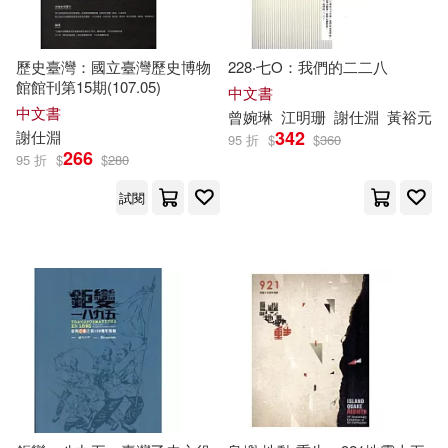
歷史臺灣：國立臺灣歷史博物
228‧七O：我們的二二八
館館刊第15期(107.05)
中文書
中文書
曾婉琳
江明珊
謝
仕
淵
黃裕元
342
謝
仕
淵
95 折
$
$
360
266
95 折
$
$
280
試閱