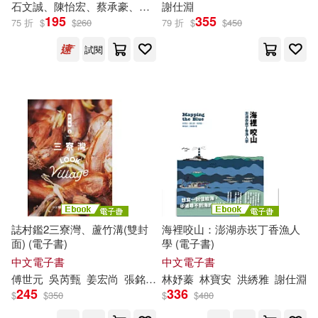
石文誠、陳怡宏、蔡承豪、蕭軒竹、
謝
仕
謝
淵
仕
淵
陳妍君(1)
陳怡宏(1)
195
355
75 折
$
$
260
79 折
$
$
450
試閱
陳明祥(1)
陳泳翰(1)
陳高志(1)
高鈺昌(1)
黃裕元(1)
黃貞燕(1)
黃銘彰總編輯(1)
誌村鑑2三寮灣、蘆竹溝(雙封
海裡咬山：澎湖赤崁丁香漁人
面) (電子書)
學 (電子書)
中文電子書
中文電子書
傅世元
吳芮甄
姜宏尚
張銘洋
曾詠榆
林妤蓁
林柏旭
林寶安
洪綉雅
洪綉雅
王璽
謝
仕
淵
許
245
336
$
$
350
$
$
480