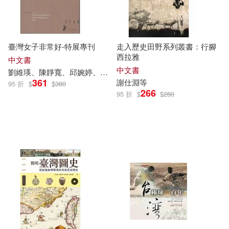
臺灣女子非常好-特展專刊
走入歷史田野系列叢書：行腳
西拉雅
中文書
中文書
劉維瑛、陳靜寬、邱婉婷、
謝
仕
淵
、吳宗岳、陳涵郁
361
謝
仕
淵
等
95 折
$
$
380
266
95 折
$
$
280