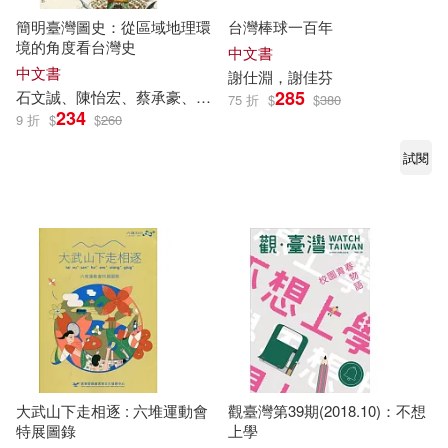
簡明臺灣圖史：從區域地理環
台灣棒球一百年
境的角度看台灣史
中文書
中文書
謝
仕
淵
，謝佳芬
285
石文誠、陳怡宏、蔡承豪、
謝
仕
淵
75 折
$
$
380
234
9 折
$
$
260
試閱
大武山下走相逐 : 六堆運動會
觀臺灣第39期(2018.10)：不想
特展圖錄
上學