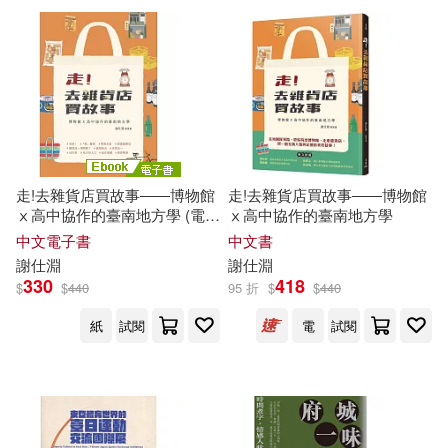
走!去雜貨店買故事――博物館
走!去雜貨店買故事――博物館
ⅹ高中協作的臺南地方學 (電子
ⅹ高中協作的臺南地方學
書)
中文電子書
中文書
謝
仕
淵
謝
仕
淵
330
418
$
$
440
95 折
$
$
440
紙
試閱
電
試閱