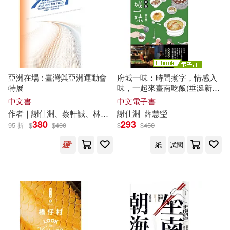
陳致豪(2)
陳英豪(2)
適合平板閱讀(3)
馬振翰(2)
黃美惠(2)
其他
(可複選)
Miyabi H.(1)
亞洲在場 : 臺灣與亞洲運動會
府城一味：時間煮字，情感入
特展
味，一起來臺南吃飯(垂涎新
現在可購買商品(29)
作者｜謝仕淵、蔡軒誠、林欣楷、
版) (電子書)
中文書
中文電子書
陳妤蓁； 編者｜蔡亞涵(1)
作者｜
謝
仕
淵
、蔡軒誠、林欣楷、陳妤蓁； 編者｜蔡亞涵
謝
仕
淵
薛慧瑩
作者/演唱/譯/編/繪(40)
380
293
95 折
$
$
400
$
$
450
傅朝卿(1)
劉宏文(1)
紙
試閱
價格
-
範圍
劉維公(1)
劉維瑛(1)
劉維瑛、陳靜寬、邱婉婷、謝仕
淵、吳宗岳、陳涵郁(1)
吳倢妤(1)
周宜穎(1)