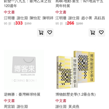
鉅變一八九五：臺灣乙未之役
島嶼‧地動‧重生：921地震十五
120週年
周年特展
中文書
中文書
江明珊
謝
仕
淵
陳怡宏
陳明祥
江明珊
謝
仕
淵
趙小菁
高鈺昌
333
266
95 折
$
$
350
95 折
$
$
280
逆轉勝：臺灣棒球特展
博物館歷史學(1.2冊合售)
中文書
中文書
周宜穎
謝
仕
淵
謝
仕
淵
黃貞燕