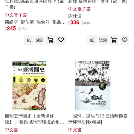
誌村鑑3嘉義市東區民族里 (電
新版 臺灣棒球一百年 (電子書)
石文誠、陳怡宏、蔡承豪、謝仕淵
子書)
中文電子書
(1)
中文電子書
謝
仕
淵
336
康皓雲
廖伯豪
張銘洋
張鑫莉
李佳芳
李耘
林欣楷
洪綉雅
潘
$
$
480
245
胡佳君(1)
莊子謙(1)
$
$
350
紙
試閱
紙
試閱
許佩賢(1)
謝仕淵 等(1)
謝仕淵等(1)
謝仕淵，謝佳芬(1)
謝淑靖(1)
趙小菁(1)
郭慧(1)
簡明臺灣圖史【全新增修
「國球」誕生前記 日治時期臺
郭慧主編(1)
郭美君(1)
版】： 從區域地理環境的角度
灣棒球史[軟精裝]
看台灣史
中文書
中文書