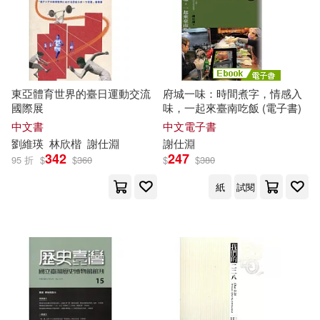
東亞體育世界的臺日運動交流
府城一味：時間煮字，情感入
國際展
味，一起來臺南吃飯 (電子書)
中文書
中文電子書
劉維瑛
林欣楷
謝
仕
淵
謝
仕
淵
342
247
95 折
$
$
360
$
$
380
紙
試閱