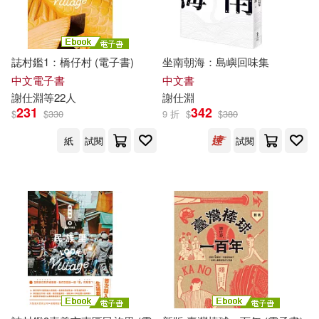
廖億美(1)
張瀛之(1)
誌村鑑1：橋仔村 (電子書)
坐南朝海：島嶼回味集
中文電子書
中文書
施于婷(1)
曾婉琳(1)
謝
仕
淵
等22人
謝
仕
淵
231
342
$
$
330
9 折
$
$
380
李惠慈(1)
李知灝文字(1)
紙
試閱
試閱
林栗(1)
江柏煒(1)
潘建國(1)
王建華(1)
王花俤(1)
石文誠、陳怡宏、蔡承豪、蕭軒
竹、謝仕淵(1)