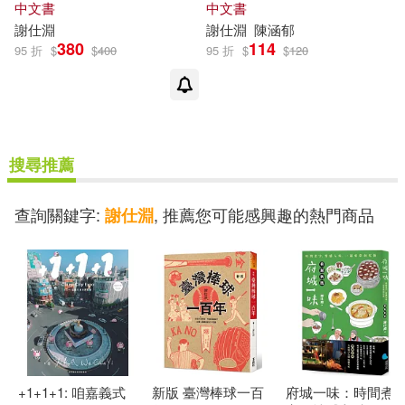
中文書
中文書
謝
仕
淵
謝
仕
淵
陳涵郁
380
114
95 折
$
$
400
95 折
$
$
120
搜尋推薦
查詢關鍵字:
, 推薦您可能感興趣的熱門商品
謝仕淵
+1+1+1: 咱嘉義式
新版 臺灣棒球一百
府城一味：時間煮