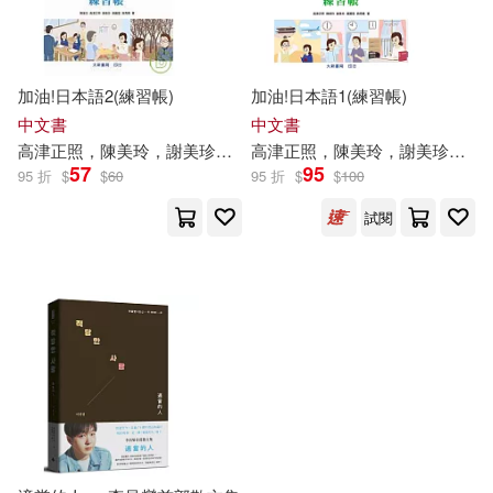
作者/演唱/譯/編/繪(6)
價格
-
加油!日本語2(練習帳)
加油!日本語1(練習帳)
範圍
中文書
中文書
高津正照，陳美玲，
謝
美
珍
，黃麗雪，施秀青
高津正照，陳美玲，
謝
美
珍
，黃
57
95
95 折
$
$
60
95 折
$
$
100
試閱