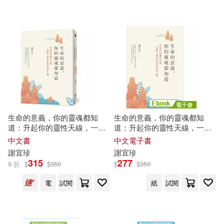
遠流(6)
宜新文化(4)
時報出版(1)
配送方式
(可複選)
可超商取貨(8)
可海外宅配(8)
生命的意義，你的靈魂都知
生命的意義，你的靈魂都知
道：升起你的靈性天線，一起
道：升起你的靈性天線，一起
可港澳店取(8)
踏上通往高我的回家之路
踏上通往高我的回家之路 (電子
中文書
中文電子書
書)
謝
宜
珍
謝
宜
珍
315
277
9 折
$
$
350
$
$
350
可新加坡店取(4)
電
試閱
紙
試閱
可菲律賓店取(4)