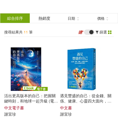
搜
尋
分類
綜合排序
熱銷度
日期
價格
(單選)
結
搜尋結果共
11
筆
篩選
圖書(8)
所有商品(11)
果
電子書(3)
篩
選
展開
作者
(可複選)
活出更高版本的自己：把握關
遇見豐盛的自己：從金錢、關
謝宜珍(6)
鍵時刻，和地球一起升級 (電子
係、健康、心靈四大面向，活
書)
出你本該擁有的富足
中文電子書
中文書
高津正照，陳美玲，謝美珍，黃麗
謝
宜
珍
謝
宜
珍