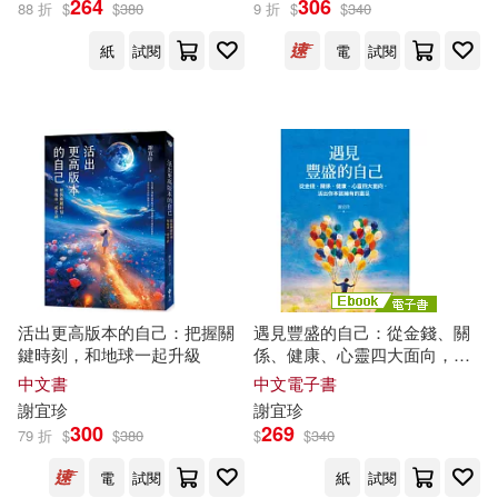
雪，施秀青(2)
264
306
88 折
$
$
380
9 折
$
$
340
紙
試閱
電
試閱
施秀青(1)
李昌燮(1)
謝美珍(1)
陳美玲(1)
高津正照(1)
高津正照.陳美玲.謝美珍.黃麗雪.施
秀青(1)
黃麗雪(1)
活出更高版本的自己：把握關
遇見豐盛的自己：從金錢、關
鍵時刻，和地球一起升級
係、健康、心靈四大面向，活
出你本該擁有的富足 (電子書)
中文書
中文電子書
謝
宜
珍
謝
宜
珍
出版社
(可複選)
300
269
79 折
$
$
380
$
$
340
電
試閱
紙
試閱