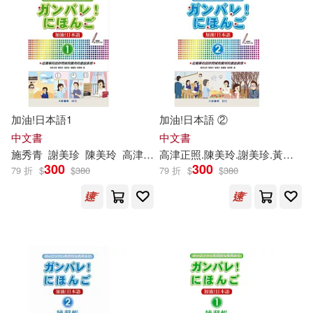
上市日期
(可複選)
一個月內上市新品(1)
加油!日本語1
加油!日本語 ②
電子書
(可複選)
中文書
中文書
施秀青
謝
美
珍
陳美玲
高津正照
高津正照.陳美玲.
黃麗雪
謝
美
珍
.黃麗雪.施秀青
300
300
79 折
$
$
380
79 折
$
$
380
適合手機平板閱讀(3)
其他
(可複選)
現在可購買商品(10)