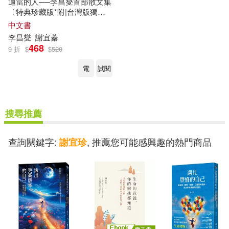
適當的人──李昌燮首部散文集
〔特典珍藏版*附|台灣版獨家
授權.zz6親專屬卡套+小卡2
中文書
張〕
李昌燮
謝
宜
蓁
468
9 折
$
$
520
電
試閱
搜尋推薦
查詢關鍵字:
, 推薦您可能感興趣的熱門商品
謝宜珍