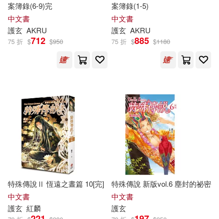
案簿錄(6-9)完
案簿錄(1-5)
中文書
中文書
護
玄
AKRU
護
玄
AKRU
712
885
75 折
$
$
950
75 折
$
$
1180
特殊傳說Ⅱ 恆遠之晝篇 10[完]
特殊傳說 新版vol.6 塵封的祕密
中文書
中文書
護
玄
紅麟
護
玄
221
197