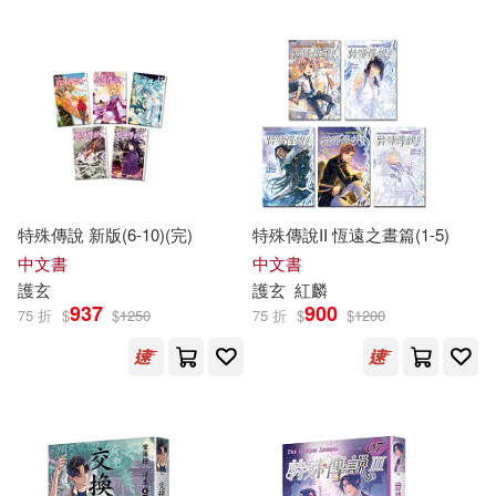
特殊傳說 新版(6-10)(完)
特殊傳說II 恆遠之晝篇(1-5)
中文書
中文書
護
玄
護
玄
紅麟
937
900
75 折
$
$
1250
75 折
$
$
1200