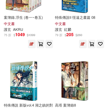
案簿錄.浮生 (卷一~卷五)
特殊傳說II 恆遠之晝篇 08
中文書
中文書
護
玄
AKRU
護
玄
紅麟
1049
205
75 折
$
$
1399
79 折
$
$
260
特殊傳說 新版vol.4 湖之鎮的對
高塔 案簿錄8