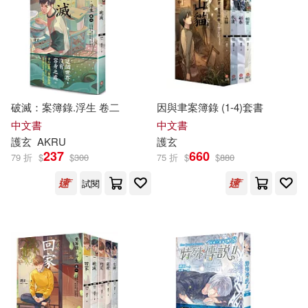
破滅：案簿錄.浮生 卷二
因與聿案簿錄 (1-4)套書
中文書
中文書
護
玄
AKRU
護
玄
237
660
79 折
$
$
300
75 折
$
$
880
試閱