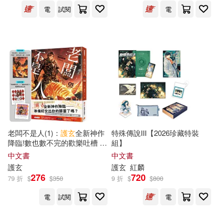
可超商取貨(370)
電
試閱
電
金旻松(1)
鍾宗憲‧蕭淑芳(1)
愛華音樂(1)
可海外宅配(376)
江西教育出版社(1)
禾馬(1)
可港澳店取(353)
科學出版社(1)
稻田(1)
可新加坡店取(353)
雲南科技出版社(1)
青林(1)
可菲律賓店取(353)
老闆不是人(1)：
護
玄
全新神作
特殊傳說III【2026珍藏特裝
降臨!數也數不完的歡樂吐槽 ×
組】
熱血戰鬥!
中文書
中文書
護
玄
護
玄
紅麟
上市日期
(可複選)
276
720
79 折
$
$
350
9 折
$
$
800
電
試閱
電
一個月內上市新品(13)