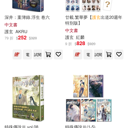
深井：案簿錄.浮生 卷六
廿載.繁華夢【
護
玄
出道20週年
特別版】
中文書
中文書
護
玄
AKRU
252
護
玄
紅麟
79 折
$
$
320
828
9 折
$
$
920
電
試閱
電
試閱
特殊傳說Ⅲ vol.08
特殊傳說Ⅲ(1-5)