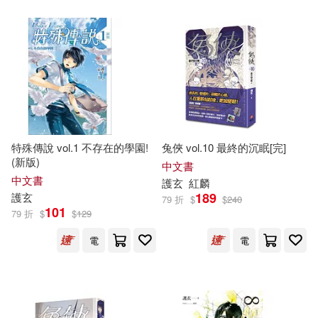
特殊傳說 vol.1 不存在的學園!
兔俠 vol.10 最終的沉眠[完]
(新版)
中文書
中文書
護
玄
紅麟
189
護
玄
79 折
$
$
240
101
79 折
$
$
129
電
電