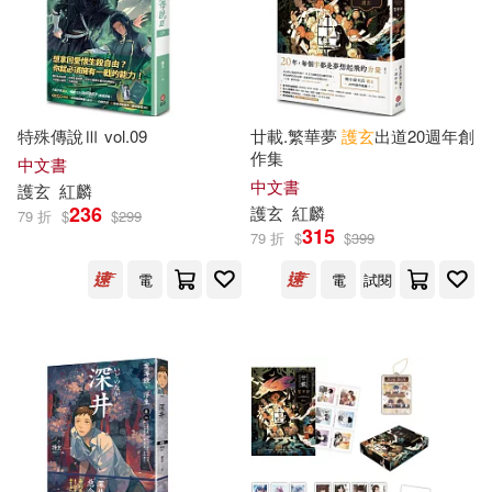
現在可購買商品(238)
作者/演唱/譯/編/繪(464)
價格
特殊傳說Ⅲ vol.09
廿載.繁華夢
護
玄
出道20週年創
-
範圍
作集
中文書
中文書
護
玄
紅麟
236
護
玄
紅麟
79 折
$
$
299
315
79 折
$
$
399
電
電
試閱