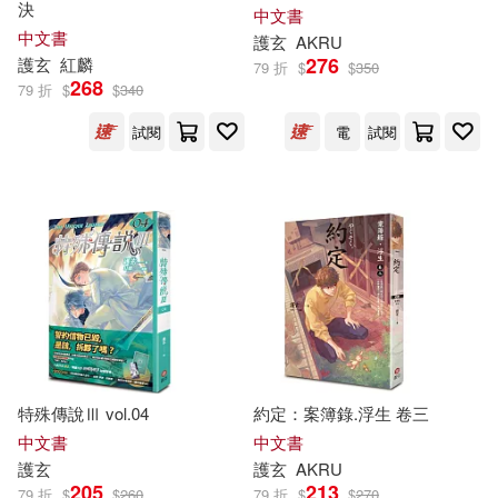
決
中文書
中文書
護
玄
AKRU
276
護
玄
紅麟
79 折
$
$
350
268
79 折
$
$
340
試閱
電
試閱
特殊傳說Ⅲ vol.04
約定：案簿錄.浮生 卷三
中文書
中文書
護
玄
護
玄
AKRU
205
213
79 折
$
$
260
79 折
$
$
270