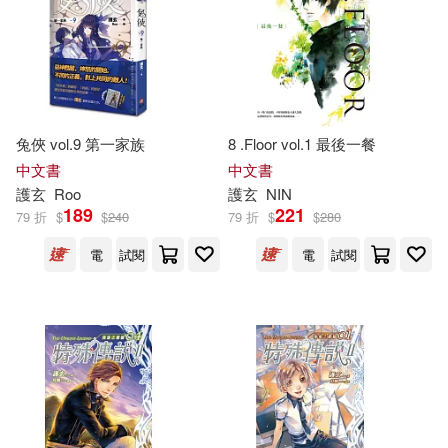
兔俠 vol.9 第一家族
8 .Floor vol.1 最後一餐
中文書
中文書
護
玄
Roo
護
玄
NIN
189
221
79 折
$
$
240
79 折
$
$
280
電
試閱
電
試閱