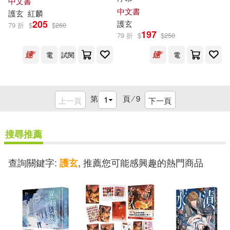
中文書
中文書
護
玄
紅麟
205
護
玄
79 折
$
$
260
197
79 折
$
$
250
電
試閱
電
第
頁 ⁄
9
上一頁
下一頁
搜尋推薦
查詢關鍵字:
, 推薦您可能感興趣的熱門商品
護玄