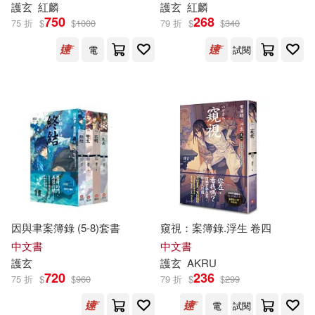
護
玄
紅麟
護
玄
紅麟
750
268
75 折
$
$
1000
79 折
$
$
340
電
試閱
因與聿案簿錄 (5-8)套書
窺視：案簿錄.浮生 卷四
中文書
中文書
護
玄
護
玄
AKRU
720
236
75 折
$
$
960
79 折
$
$
299
電
試閱