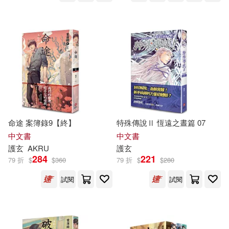
命途 案簿錄9【終】
特殊傳說Ⅱ 恆遠之晝篇 07
中文書
中文書
護
玄
AKRU
護
玄
284
221
79 折
$
$
360
79 折
$
$
280
試閱
試閱