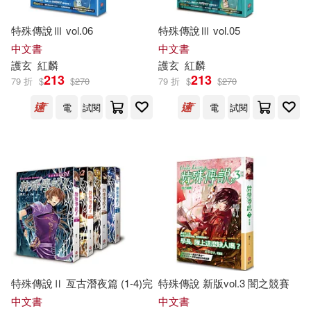
特殊傳說Ⅲ vol.06
特殊傳說Ⅲ vol.05
中文書
中文書
護
玄
紅麟
護
玄
紅麟
213
213
79 折
$
$
270
79 折
$
$
270
電
試閱
電
試閱
特殊傳說Ⅱ 亙古潛夜篇 (1-4)完
特殊傳說 新版vol.3 闇之競賽
中文書
中文書