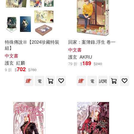
特殊傳說Ⅲ【2024珍藏特裝
回家：案簿錄.浮生 卷一
組】
中文書
中文書
護
玄
AKRU
189
護
玄
紅麟
79 折
$
$
240
702
9 折
$
$
780
電
電
試閱