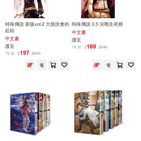
特殊傳說 新版vol.2 大競技會的
特殊傳說 0.5 決戰生死棋
起始
中文書
中文書
護
玄
189
護
玄
79 折
$
$
240
197
79 折
$
$
250
電
電