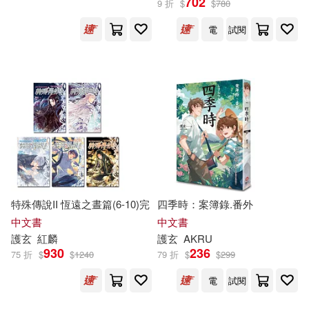
702
9 折
$
$
780
電
試閱
特殊傳說II 恆遠之晝篇(6-10)完
四季時：案簿錄.番外
中文書
中文書
護
玄
紅麟
護
玄
AKRU
930
236
75 折
$
$
1240
79 折
$
$
299
電
試閱