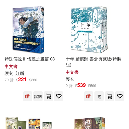
特殊傳說Ⅱ 恆遠之晝篇 03
十年.踏痕歸 書盒典藏版(特裝
組)
中文書
中文書
護
玄
紅麟
221
護
玄
79 折
$
$
280
539
9 折
$
$
599
試閱
電