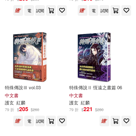
電
試閱
電
試閱
特殊傳說Ⅲ vol.03
特殊傳說Ⅱ 恆遠之晝篇 06
中文書
中文書
護
玄
紅麟
護
玄
紅麟
205
221
79 折
$
$
260
79 折
$
$
280
電
試閱