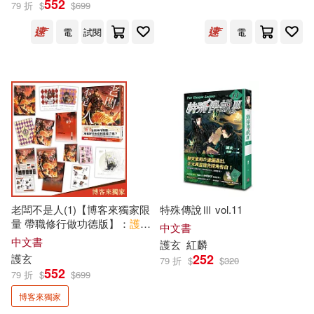
552
79 折
$
$
699
電
試閱
電
侯沖整理(1)
朴雪雅(1)
展開
梁昇玄(1)
沙門玄鑒集(1)
出版社
(可複選)
玄敏，毛凌莉，武麗麗，王守葉，
季娜（主編）(1)
蓋亞(362)
原動力文化(50)
玄桂英，趙文高，劉皓，陳浩，孫
秀敏，付秀閣（主編）(1)
威向(46)
平裝本(6)
王艷秋，玄春艷，孫健，冀艷佳，
老闆不是人(1)【博客來獨家限
特殊傳說Ⅲ vol.11
王麗新（主編）(1)
CBETA 財團法人佛教電子佛典基金
量 帶職修行做功德版】：
護
玄
展開
中文書
會(1)
全新神作降臨!數也數不完的歡
中文書
護
玄
紅麟
樂吐槽 × 熱血戰鬥!
王風竹(1)
茱倩(1)
252
護
玄
79 折
$
$
320
世界圖書出版公司北京公司(1)
552
79 折
$
$
699
配送方式
(可複選)
蔡羽玄(1)
護玄（離玄）(1)
博客來獨家
元照出版(1)
大霹靂(1)