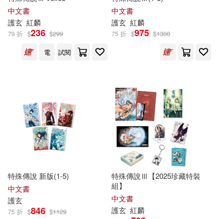
中文書
中文書
護
玄
紅麟
護
玄
紅麟
236
975
79 折
$
$
299
75 折
$
$
1300
電
試閱
特殊傳說 新版(1-5)
特殊傳說Ⅲ【2025珍藏特裝
組】
中文書
中文書
護
玄
846
護
玄
紅麟
75 折
$
$
1129