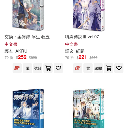
交換：案簿錄.浮生 卷五
特殊傳說Ⅲ vol.07
中文書
中文書
護
玄
AKRU
護
玄
紅麟
252
221
79 折
$
$
320
79 折
$
$
280
電
試閱
電
試閱