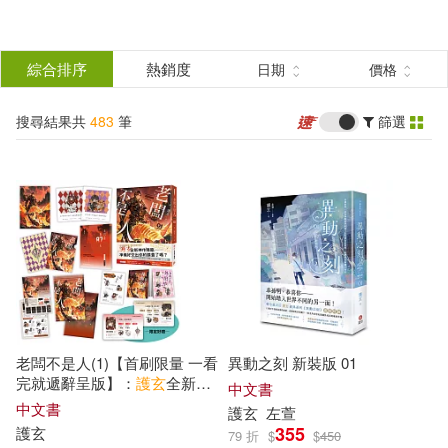
搜
尋
分類
綜合排序
熱銷度
日期
價格
(單選)
結
搜尋結果共
483
筆
篩選
圖書(375)
所有商品(483)
果
影音(2)
家居生活(1)
篩
選
3C(1)
婦幼生活(2)
展開
作者
(可複選)
鞋包配件(4)
電子書(98)
老闆不是人(1)【首刷限量 一看
異動之刻 新裝版 01
護玄(458)
紅麟(37)
完就遞辭呈版】：
護
玄
全新神
中文書
作降臨!數也數不完的歡樂吐槽
中文書
護
玄
左萱
× 熱血戰鬥!
355
護
玄
79 折
$
$
450
AKRU(4)
AkRU(4)