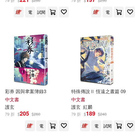
79 折
$
$
280
79 折
$
$
250
電
試閱
電
彩券 因與聿案簿錄3
特殊傳說Ⅱ 恆遠之晝篇 09
中文書
中文書
護
玄
護
玄
紅麟
205
189
79 折
$
$
260
79 折
$
$
240
電
電
試閱