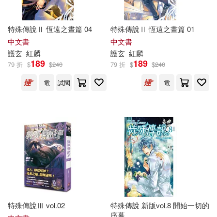
特殊傳說Ⅱ 恆遠之晝篇 04
特殊傳說Ⅱ 恆遠之晝篇 01
中文書
中文書
護
玄
紅麟
護
玄
紅麟
189
189
79 折
$
$
240
79 折
$
$
240
電
試閱
電
特殊傳說Ⅲ vol.02
特殊傳說 新版vol.8 開始一切的
序幕