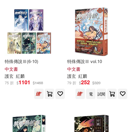
本週上市新品(6)
電子書
(可複選)
適合手機平板閱讀(85)
特殊傳說Ⅲ(6-10)
特殊傳說Ⅲ vol.10
中文書
中文書
適合平板閱讀(13)
護
玄
紅麟
護
玄
紅麟
1101
252
75 折
$
$
1468
79 折
$
$
320
免費電子書(3)
電
試閱
其他
(可複選)