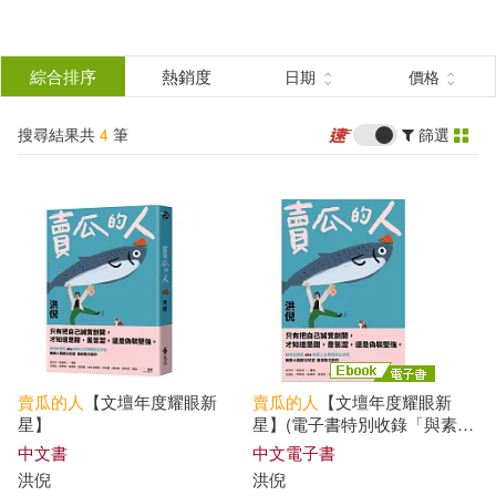
搜
尋
分類
綜合排序
熱銷度
日期
價格
(單選)
結
搜尋結果共
4
筆
篩選
圖書(3)
所有商品(4)
果
電子書(1)
篩
選
展開
作者
(可複選)
賣
瓜
的人
【文壇年度耀眼新
賣
瓜
的人
【文壇年度耀眼新
洪倪(3)
星】
星】(電子書特別收錄「與素玉
aka洪倪媽媽
的
哈哈對話」) (電
中文書
中文電子書
子書)
（安哥拉）若澤·愛德華多·阿瓜盧薩
洪倪
洪倪