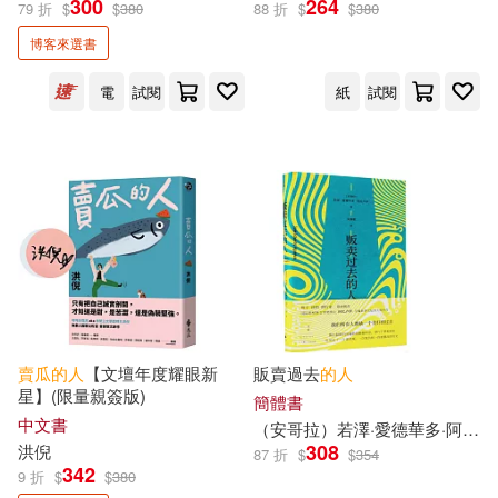
(1)
300
264
79 折
$
$
380
88 折
$
$
380
博客來選書
出版社
(可複選)
電
試閱
紙
試閱
遠流(3)
上海人民出版社(1)
配送方式
(可複選)
可超商取貨(3)
可海外宅配(3)
賣
瓜
的人
【文壇年度耀眼新
販賣過去
的人
星】(限量親簽版)
可港澳店取(3)
簡體書
中文書
（安哥拉）若澤·愛德華多·阿
瓜
盧
308
洪倪
87 折
$
$
354
可新加坡店取(3)
342
9 折
$
$
380