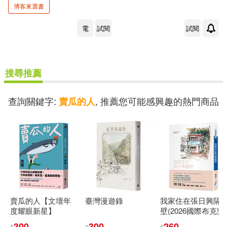
博客來選書
可菲律賓店取(3)
電
試閱
試閱
電子書
(可複選)
搜尋推薦
適合手機平板閱讀(1)
查詢關鍵字:
, 推薦您可能感興趣的熱門商品
賣瓜的人
其他
(可複選)
現在可購買商品(2)
價格
賣瓜的人【文壇年
臺灣漫遊錄
我家住在張日興隔
-
範圍
度耀眼新星】
壁(2026國際布克獎
得主，楊双子個人
300
300
260