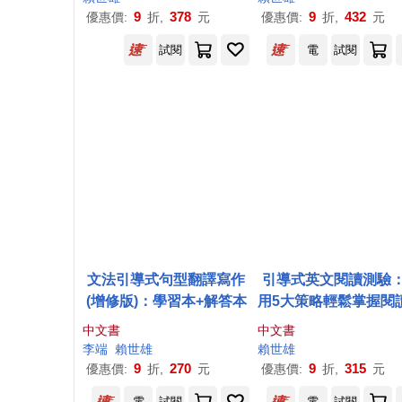
9
378
9
432
優惠價:
折,
元
優惠價:
折,
元
試閱
電
試閱
文法引導式句型翻譯寫作
引導式英文閱讀測驗
(增修版)：學習本+解答本
用5大策略輕鬆掌握閱
(基礎版)+ QR Code
中文書
中文書
李端
賴世雄
賴世雄
9
270
9
315
優惠價:
折,
元
優惠價:
折,
元
電
試閱
電
試閱