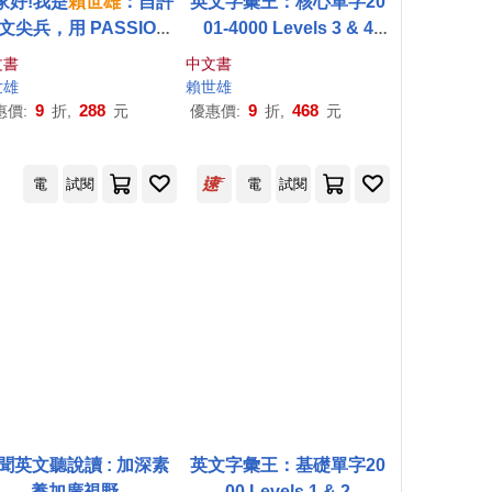
家好!我是
賴世雄
：自許
英文字彙王：核心單字20
文尖兵，用 PASSION
01-4000 Levels 3 & 4
翻轉人生!
【高效演練版】(附試題
文書
中文書
本，加碼送半年免費數位
世雄
賴世雄
學習體驗)
9
288
9
468
惠價:
折,
元
優惠價:
折,
元
電
試閱
電
試閱
聞英文聽說讀 : 加深素
英文字彙王：基礎單字20
養加廣視野
00 Levels 1 & 2