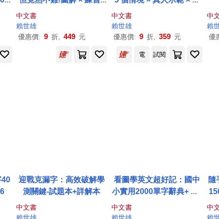
題
影片× 小遊戲，越學越上
動口說練習
中文書
中文書
中
數位
手的零基礎入門書
賴世雄
賴世雄
賴
9
449
9
359
優惠價:
折,
元
優惠價:
折,
元
優
電
試閱
40
迎戰克漏字：高效破解學
看圖學英文超好記：國中
隨
 6
測關鍵-試題本+詳解本
小實用2000單字辭典+ QR
1
Code線上音檔
中文書
中文書
中
賴世雄
賴世雄
賴