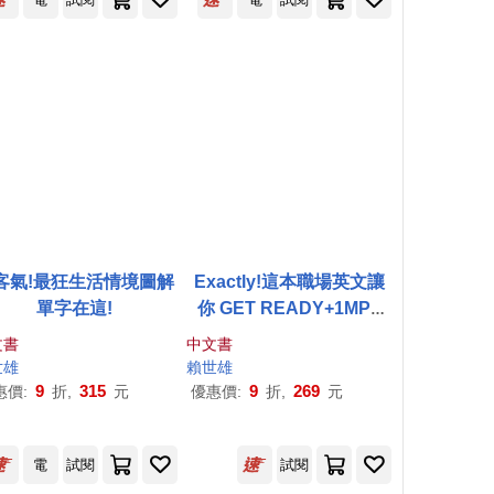
客氣!最狂生活情境圖解
Exactly!這本職場英文讓
單字在這!
你 GET READY+1MP3
(口袋書，附防水書套)
文書
中文書
世雄
賴世雄
9
315
9
269
惠價:
折,
元
優惠價:
折,
元
電
試閱
試閱