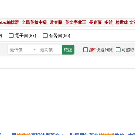
eabc編輯群
全民英檢中級
常春藤
英文字彙王
長春藤
多益
賴世雄 文
)
電子書(87)
有聲書(56)
快速到貨
可超取
~
確認