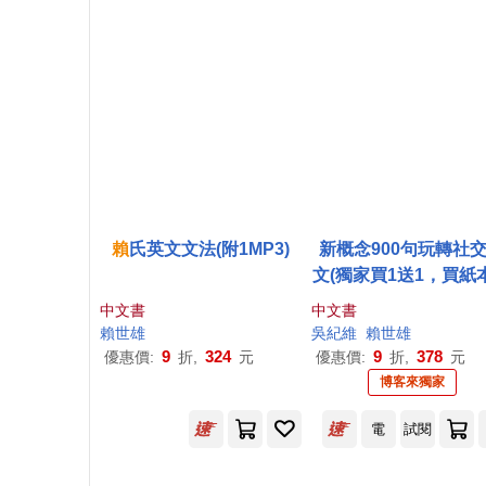
賴
氏英文文法(附1MP3)
新概念900句玩轉社
文(獨家買1送1，買紙
送電子書)
中文書
中文書
賴世雄
吳紀維
賴世雄
9
324
9
378
優惠價:
折,
元
優惠價:
折,
元
博客來獨家
電
試閱