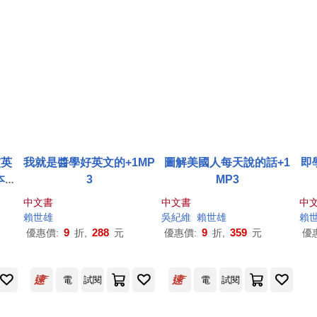
交英
我就是醬學好英文的+1MP
圖解美國人每天說的話+1
即
本書
3
MP3
中文書
中文書
中
賴世雄
吳紀維
賴世雄
賴
9
288
9
359
優惠價:
折,
元
優惠價:
折,
元
優
電
試閱
電
試閱