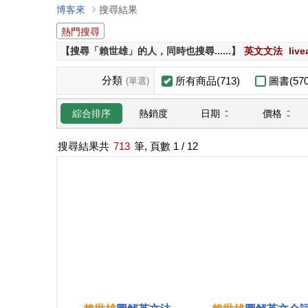
博客來
搜尋結果
熱門搜尋
【搜尋「賴世雄」的人，同時也搜尋......】
英文文法
liv
分類
所有商品(713)
圖書(570
(單選)
日期
價格
綜合排序
熱銷度
搜尋結果共
713
筆, 頁數
1
/ 12