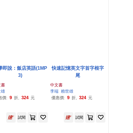
學即說：飯店英語(1MP
快速記憶英文字首字根字
3)
尾
文書
中文書
世雄
李端
賴世雄
9
324
9
324
惠價:
折,
元
優惠價:
折,
元
試閱
試閱