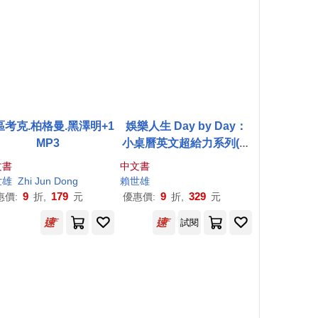
區考克.柏格曼.黑澤明+1
娛樂人生 Day by Day：
MP3
小桌曆英文超給力系列(獨
家名師專業講解+365 天都
文書
中文書
好立線圈裝+別緻外盒+1
世雄
Zhi Jun Dong
賴世雄
DVD+QR Code隨時掃)
9
179
9
329
惠價:
折,
元
優惠價:
折,
元
試閱