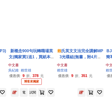
3)
新概念900句玩轉職場英
賴
氏英文文法完全講解MP
B
文(獨家買1送1，買紙本書
3光碟組(無書，附4片光
簡
送電子書)
碟)
中文書
中文書
中
吳紀維
賴世雄
賴世雄
賴
9
378
9
351
優惠價:
折,
元
優惠價:
折,
元
優
博客來獨家
電
試閱