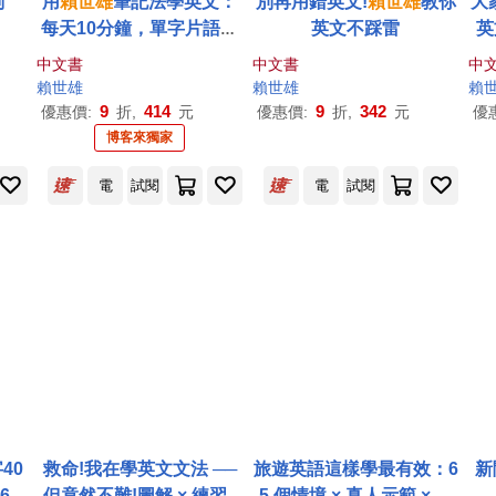
詞
用
賴世雄
筆記法學英文：
別再用錯英文!
賴世雄
教你
大
每天10分鐘，單字片語一
英文不踩雷
英
本通 (獨家買1送1，買紙
中文書
中文書
中
本書送電子書)
賴世雄
賴世雄
賴
9
414
9
342
優惠價:
折,
元
優惠價:
折,
元
優
博客來獨家
電
試閱
電
試閱
40
救命!我在學英文文法 ──
旅遊英語這樣學最有效：6
新
 6
但竟然不難!圖解 × 練習×
5 個情境 × 真人示範 × 互