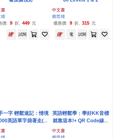
文書
中文書
世雄
賴世雄
9
449
9
315
惠價:
折,
元
優惠價:
折,
元
試閱
電
試閱
手一字 輕鬆速記：情境
英語輕鬆學：學好KK音標
5000英語單字袋著走(口
就靠這本!+ QR Code線上
袋書，附防水書套)
音檔
文書
中文書
世雄
賴世雄