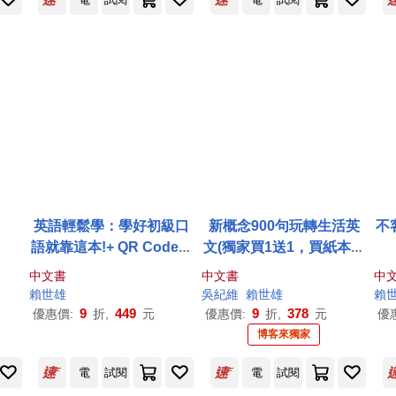
英語輕鬆學：學好初級口
新概念900句玩轉生活英
不
語就靠這本!+ QR Code線
文(獨家買1送1，買紙本書
上音檔
送電子書)
中文書
中文書
中
賴世雄
吳紀維
賴世雄
賴
9
449
9
378
優惠價:
折,
元
優惠價:
折,
元
優
博客來獨家
電
試閱
電
試閱