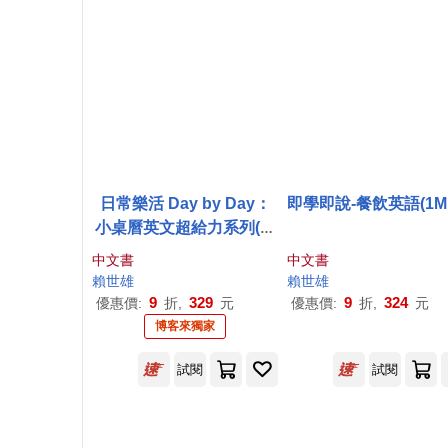
日常樂活 Day by Day：
即學即說-餐飲英語(1MP
小桌曆英文超給力系列(獨
家名師專業講解+365 天都
中文書
中文書
好立線圈裝+別緻外盒+1
賴世雄
賴世雄
DVD+QR Code隨時掃)
9
329
9
324
優惠價:
折,
元
優惠價:
折,
元
博客來獨家
試閱
試閱