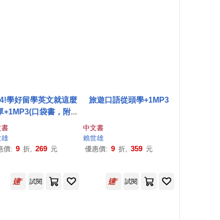
J4!學好留學英文就這麼
旅遊口語從頭學+1MP3
單+1MP3(口袋書，附防
水書套)
文書
中文書
世雄
賴世雄
9
269
9
359
惠價:
折,
元
優惠價:
折,
元
試閱
試閱