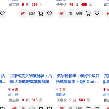
9
297
79
489
優惠價:
折,
元
優惠價:
折,
元
優
試閱
電
試閱
：活
引導式英文閱讀測驗：活
英語輕鬆學：學好中級口
英
讀力
用5大策略輕鬆掌握閱讀力
語就靠這本!+ QR Code線
話就
音檔
(進階版)+QR Code音檔
上音檔
中文書
中文書
中
賴世雄
賴世雄
賴
9
315
9
503
優惠價:
折,
元
優惠價:
折,
元
優
電
試閱
電
試閱