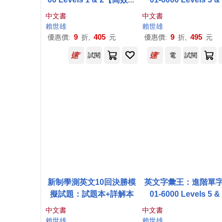
練版】(附試題本，加碼送
【高效演練版】(附試
中文書
中文書
半年免費數位學習體驗)
本，加碼送半年免費
賴世雄
賴世雄
學習體驗)
9
405
9
495
優惠價:
折,
元
優惠價:
折,
元
試閱
電
試閱
新制學測英文10回決勝模
英文字彙王：進階單字
擬試題：試題本+詳解本
01-6000 Levels 5 &
中文書
中文書
賴世雄
賴世雄