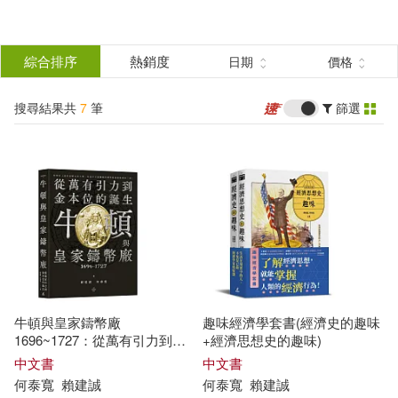
搜
尋
分類
綜合排序
熱銷度
日期
價格
(單選)
結
搜尋結果共
7
筆
篩選
圖書(4)
所有商品(7)
果
電子書(3)
篩
選
展開
作者
(可複選)
牛頓與皇家鑄幣廠
趣味經濟學套書(經濟史的趣味
何泰寬(7)
賴建誠(7)
1696~1727：從萬有引力到金
+經濟思想史的趣味)
本位的誕生
中文書
中文書
何
泰
寬
賴
建
誠
何
泰
寬
賴
建
誠