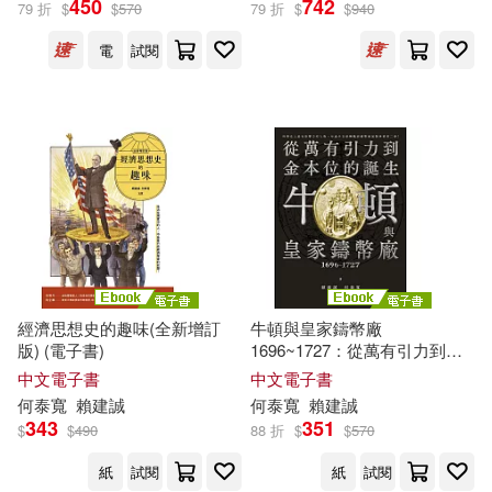
450
742
79 折
$
$
570
79 折
$
$
940
出版社
(可複選)
電
試閱
貓頭鷹(7)
配送方式
(可複選)
可超商取貨(4)
可海外宅配(4)
可港澳店取(4)
經濟思想史的趣味(全新增訂
牛頓與皇家鑄幣廠
版) (電子書)
1696~1727：從萬有引力到金
本位的誕生 (電子書)
中文電子書
中文電子書
可新加坡店取(4)
何
泰
寬
賴
建
誠
何
泰
寬
賴
建
誠
343
351
$
$
490
88 折
$
$
570
可菲律賓店取(4)
紙
試閱
紙
試閱