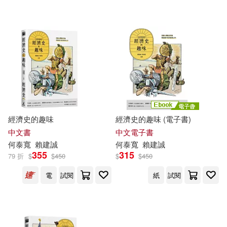
電子書
(可複選)
適合手機平板閱讀(3)
其他
(可複選)
經濟史的趣味
經濟史的趣味 (電子書)
中文書
中文電子書
現在可購買商品(7)
何
泰
寬
賴
建
誠
何
泰
寬
賴
建
誠
355
315
79 折
$
$
450
$
$
450
價格
-
範圍
電
試閱
紙
試閱