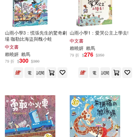
山雨小學3：慌張先生的驚奇劇
山雨小學1：愛哭公主上學去!
場 咖勒比海盜與醜小蛙
中文書
中文書
賴
曉
妍
賴馬
276
賴
曉
妍
賴馬
79 折
$
$
350
300
79 折
$
$
380
電
試閱
電
試閱