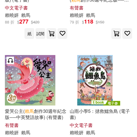
英雙語故事) (有聲書)
中文電子書
有聲書
賴
曉
妍
賴馬
賴
曉
妍
賴馬
277
118
88 折
$
$
420
79 折
$
$
150
紙
試閱
愛哭公主(
賴馬
創作30週年紀念
山雨小學5：拯救鱷魚島 (電子
版──中英雙語故事) (有聲書)
書)
有聲書
中文電子書
賴
曉
妍
賴馬
賴
曉
妍
賴馬