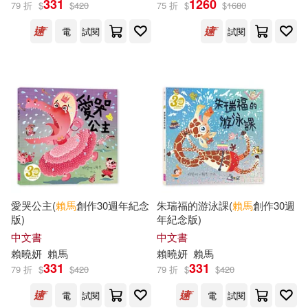
331
1260
79 折
$
$
420
75 折
$
$
1680
電
試閱
試閱
出版社
(可複選)
親子天下(23)
河北教育出版社(1)
配送方式
(可複選)
愛哭公主(
賴馬
創作30週年紀念
朱瑞福的游泳課(
賴馬
創作30週
版)
年紀念版)
中文書
中文書
可超商取貨(12)
賴
曉
妍
賴馬
賴
曉
妍
賴馬
331
331
79 折
$
$
420
79 折
$
$
420
可海外宅配(12)
電
試閱
電
試閱