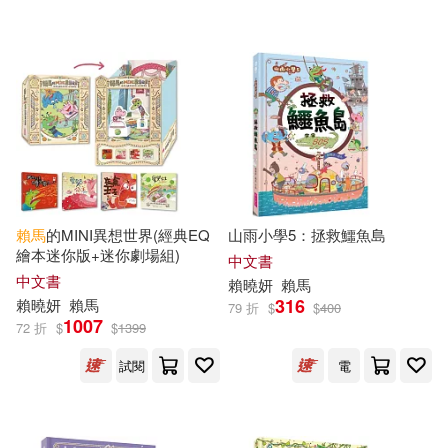
可港澳店取(8)
可新加坡店取(8)
可菲律賓店取(8)
賴馬
的MINI異想世界(經典EQ
山雨小學5：拯救鱷魚島
電子書
(可複選)
繪本迷你版+迷你劇場組)
中文書
中文書
賴
曉
妍
賴馬
適合手機平板閱讀(1)
316
賴
曉
妍
賴馬
79 折
$
$
400
1007
72 折
$
$
1399
適合平板閱讀(8)
試閱
電