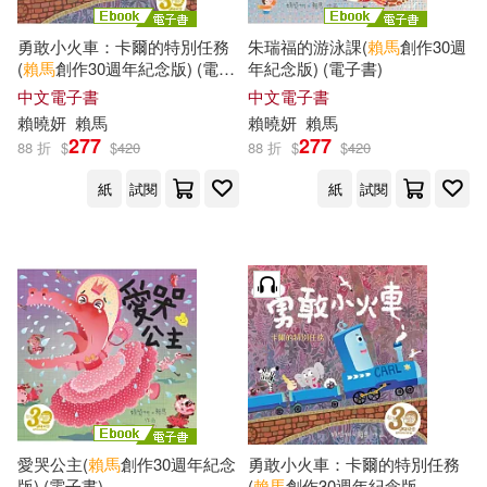
勇敢小火車：卡爾的特別任務
朱瑞福的游泳課(
賴馬
創作30週
(
賴馬
創作30週年紀念版) (電子
年紀念版) (電子書)
書)
中文電子書
中文電子書
賴
曉
妍
賴馬
賴
曉
妍
賴馬
277
277
88 折
$
$
420
88 折
$
$
420
紙
試閱
紙
試閱
愛哭公主(
賴馬
創作30週年紀念
勇敢小火車：卡爾的特別任務
版) (電子書)
(
賴馬
創作30週年紀念版──中