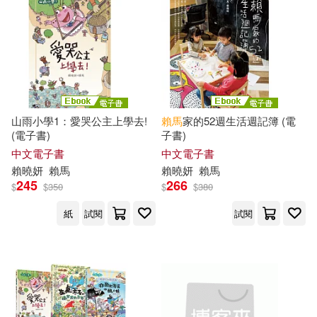
山雨小學1：愛哭公主上學去!
賴馬
家的52週生活週記簿 (電
(電子書)
子書)
中文電子書
中文電子書
賴
曉
妍
賴馬
賴
曉
妍
賴馬
245
266
$
$
350
$
$
380
紙
試閱
試閱