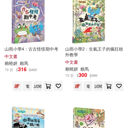
其他
(可複選)
現在可購買商品(22)
作者/演唱/譯/編/繪(1)
山雨小學4：古古怪怪期中考
山雨小學2：生氣王子的瘋狂校
價格
外教學
-
中文書
範圍
中文書
賴
曉
妍
賴馬
316
賴
曉
妍
賴馬
79 折
$
$
400
300
79 折
$
$
380
電
試閱
電
試閱