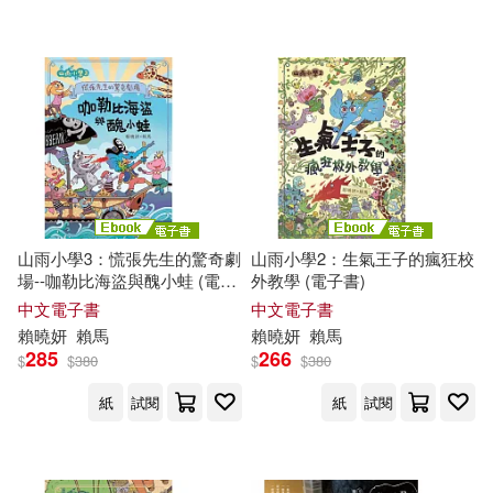
山雨小學3：慌張先生的驚奇劇
山雨小學2：生氣王子的瘋狂校
場--咖勒比海盜與醜小蛙 (電子
外教學 (電子書)
書)
中文電子書
中文電子書
賴
曉
妍
賴馬
賴
曉
妍
賴馬
285
266
$
$
380
$
$
380
紙
試閱
紙
試閱