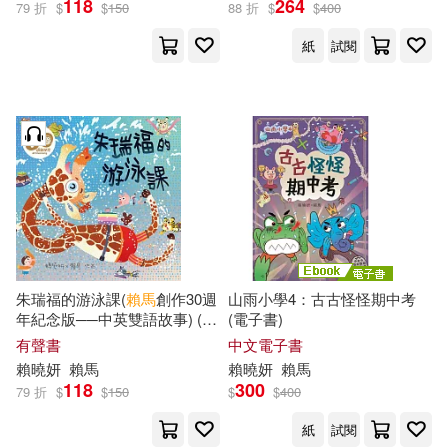
118
264
79 折
$
$
150
88 折
$
$
400
紙
試閱
朱瑞福的游泳課(
賴馬
創作30週
山雨小學4：古古怪怪期中考
年紀念版──中英雙語故事) (有
(電子書)
聲書)
有聲書
中文電子書
賴
曉
妍
賴馬
賴
曉
妍
賴馬
118
300
79 折
$
$
150
$
$
400
紙
試閱