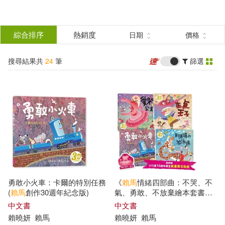
搜
尋
分類
綜合排序
熱銷度
日期
價格
(單選)
結
搜尋結果共
24
筆
篩選
圖書(12)
所有商品(24)
果
電子書(9)
有聲書(3)
篩
選
展開
作者
(可複選)
勇敢小火車：卡爾的特別任務
《
賴馬
情緒四部曲：不哭、不
賴曉妍(23)
賴馬(23)
(
賴馬
創作30週年紀念版)
氣、勇敢、不放棄繪本套書》
(共四冊，
賴馬
創作30週年紀念
中文書
中文書
版、首刷贈小行星10週年限定
賴
曉
妍
賴馬
賴
曉
妍
賴馬
賴曉妍，賴馬(1)
「能量寶石貼紙」)