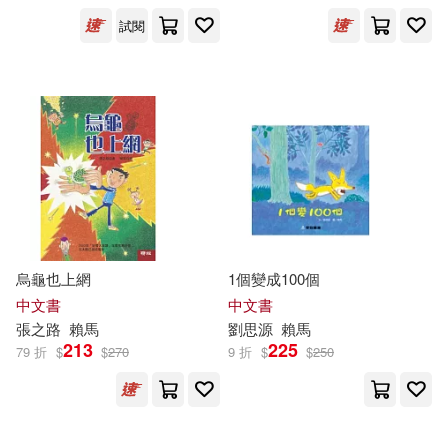
試閱
烏龜也上網
1個變成100個
中文書
中文書
張之路
賴馬
劉思源
賴馬
213
225
79 折
$
$
270
9 折
$
$
250