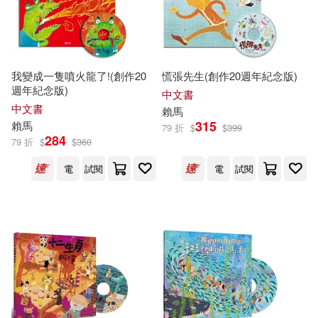
鄒國蘇(1)
鮑躍全，陳智成，賴馬樹金，李惠
(1)
我變成一隻噴火龍了!(創作20
慌張先生(創作20週年紀念版)
週年紀念版)
（美）克斯特羅著(1)
中文書
中文書
賴馬
315
賴馬
79 折
$
$
399
284
79 折
$
$
360
電
試閱
電
試閱