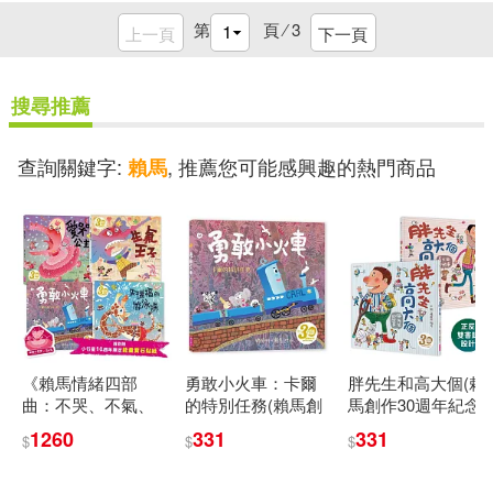
第
頁 ⁄
3
上一頁
下一頁
搜尋推薦
查詢關鍵字:
, 推薦您可能感興趣的熱門商品
賴馬
《賴馬情緒四部
勇敢小火車：卡爾
胖先生和高大個(賴
曲：不哭、不氣、
的特別任務(賴馬創
馬創作30週年紀念
勇敢、不放棄繪本
作30週年紀念版)
版)
1260
331
331
$
$
$
套書》(共四冊，賴
馬創作30週年紀念
版、首刷贈小行星