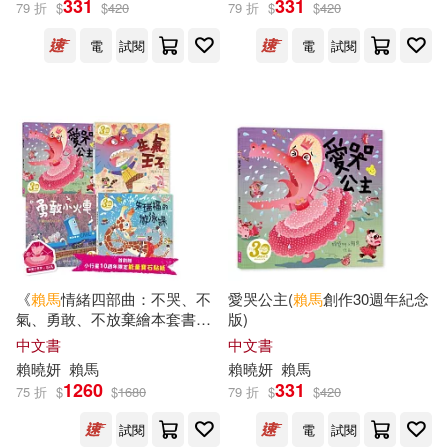
331
331
79 折
$
$
420
79 折
$
$
420
電
試閱
電
試閱
管家琪(8)
林世仁(6)
展開
兔子波西(5)
溫美玉(4)
出版社
(可複選)
哲也(3)
劉思源(2)
親子天下(126)
愛智(8)
四月(2)
曾文娟(2)
和英(6)
大好文化企業社(6)
林秀兒(2)
楊俐容(2)
《
賴馬
情緒四部曲：不哭、不
愛哭公主(
賴馬
創作30週年紀念
氣、勇敢、不放棄繪本套書》
版)
河北教育出版社(5)
展開
(共四冊，
賴馬
創作30週年紀念
中文書
中文書
版、首刷贈小行星10週年限定
楊麗玲(2)
賴
曉妍
賴馬
賴
曉妍
賴馬
「能量寶石貼紙」)
財團法人國語日報社(4)
1260
331
75 折
$
$
1680
79 折
$
$
420
配送方式
(可複選)
【溫老師備課Party】等資深老師(1)
試閱
電
試閱
信誼基金出版社(3)