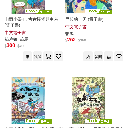
山雨小學4：古古怪怪期中考
早起的一天 (電子書)
(電子書)
中文電子書
中文電子書
賴馬
252
賴
曉妍
賴馬
$
$
360
300
$
$
400
紙
試閱
紙
試閱