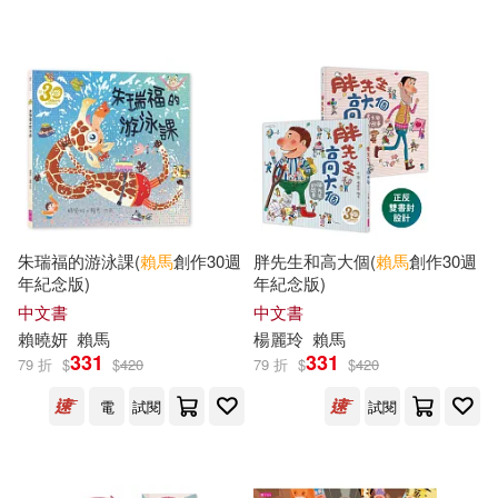
可超商取貨(117)
侯維玲(1)
吳敏嘉(1)
幼獅文化(3)
禾馬(3)
可海外宅配(119)
吳敏蘭(1)
周姚萍(1)
小天下(2)
可港澳店取(76)
岑澎維(1)
廖之瑋(1)
新北市政府教育局(2)
可新加坡店取(81)
張之路(1)
張嘉驊(1)
朱瑞福的游泳課(
賴馬
創作30週
胖先生和高大個(
賴馬
創作30週
中國傳媒大學出版社(1)
年紀念版)
年紀念版)
可菲律賓店取(81)
彤琤著(1)
徐玲(1)
中文書
中文書
哈爾濱工業大學出版社(1)
賴
曉妍
賴馬
楊麗玲
賴馬
331
331
79 折
$
$
420
79 折
$
$
420
李潼(1)
林芳萍(1)
電子書
(可複選)
小兵(1)
廣西美術出版社(1)
電
試閱
試閱
沈惠芳(1)
王文華，賴馬(1)
適合手機平板閱讀(9)
明天出版社(1)