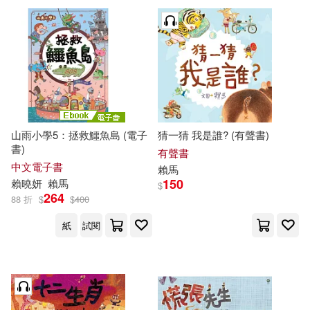
山雨小學5：拯救鱷魚島 (電子
猜一猜 我是誰? (有聲書)
書)
有聲書
中文電子書
賴馬
150
賴
曉妍
賴馬
$
264
88 折
$
$
400
紙
試閱