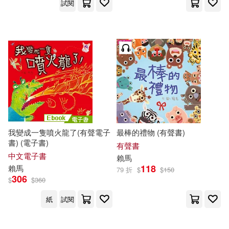
試閱
我變成一隻噴火龍了(有聲電子
最棒的禮物 (有聲書)
書) (電子書)
有聲書
中文電子書
賴馬
118
賴馬
79 折
$
$
150
306
$
$
360
紙
試閱