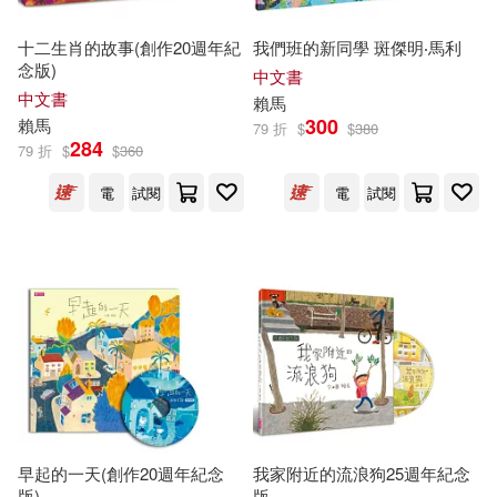
十二生肖的故事(創作20週年紀
我們班的新同學 斑傑明‧馬利
念版)
中文書
中文書
賴馬
300
賴馬
79 折
$
$
380
284
79 折
$
$
360
電
試閱
電
試閱
早起的一天(創作20週年紀念
我家附近的流浪狗25週年紀念
版)
版