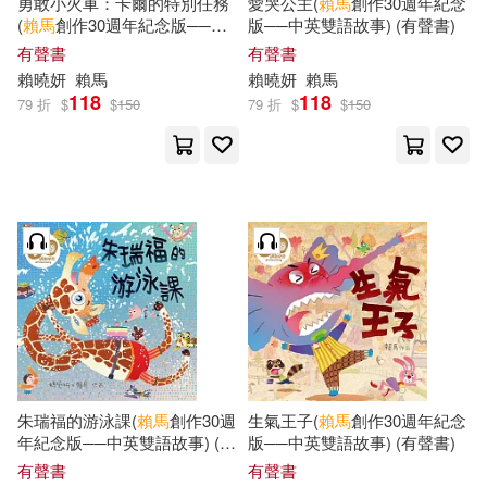
勇敢小火車：卡爾的特別任務
愛哭公主(
賴馬
創作30週年紀念
(
賴馬
創作30週年紀念版──中
版──中英雙語故事) (有聲書)
英雙語故事) (有聲書)
有聲書
有聲書
賴
曉妍
賴馬
賴
曉妍
賴馬
118
118
79 折
$
$
150
79 折
$
$
150
朱瑞福的游泳課(
賴馬
創作30週
生氣王子(
賴馬
創作30週年紀念
年紀念版──中英雙語故事) (有
版──中英雙語故事) (有聲書)
聲書)
有聲書
有聲書