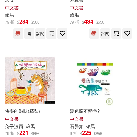
中文書
中文書
賴馬
賴馬
284
434
79 折
$
$
360
79 折
$
$
550
電
試閱
試閱
快樂的滋味(精裝)
變色龍不變色?
中文書
中文書
兔子波西
賴馬
石晏如
賴馬
221
225
79 折
$
$
280
9 折
$
$
250