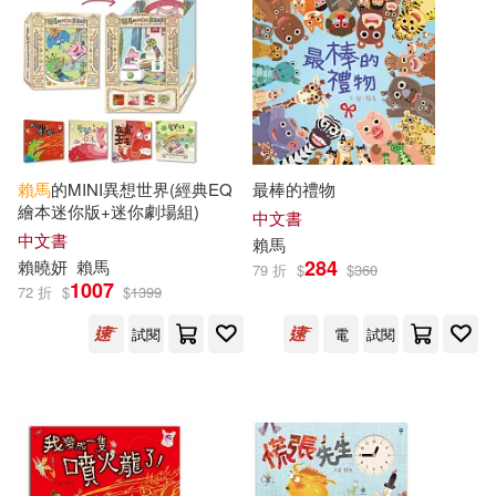
王智琪(1)
適合平板閱讀(36)
海峽文藝出版社(1)
王淑芬、哲也、林世仁、管家琪周
姚萍、賴曉珍、王家珍 王文華、張
滾石移動(1)
家驊、兔子波西(1)
其他
(可複選)
石晏如(1)
聞駿(1)
福建科學技術出版社(1)
賴馬
的MINI異想世界(經典EQ
最棒的禮物
現在可購買商品(118)
繪本迷你版+迷你劇場組)
中文書
親子天下×印花樂(1)
中文書
聯經出版公司(1)
賴馬
作者/演唱/譯/編/繪(171)
284
賴
曉妍
賴馬
79 折
$
$
360
1007
72 折
$
$
1399
親子天下童書編輯部(1)
華中科技大學出版社(1)
價格
-
試閱
電
試閱
範圍
賴曉妍，賴馬(1)
青林(1)
賴馬 吳敏蘭(1)
賴馬原創(1)