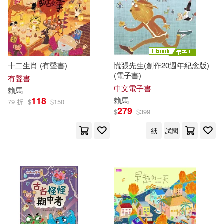
十二生肖 (有聲書)
慌張先生(創作20週年紀念版)
(電子書)
有聲書
中文電子書
賴馬
118
賴馬
79 折
$
$
150
279
$
$
399
紙
試閱