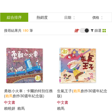
搜
尋
分類
綜合排序
熱銷度
日期
價格
(單選)
結
搜尋結果共
180
筆
篩選
圖書(118)
所有商品(180)
果
雜誌(1)
美食(1)
篩
選
電子書(45)
有聲書(15)
展開
作者
(可複選)
勇敢小火車：卡爾的特別任務
生氣王子(
賴馬
創作30週年紀念
賴馬(91)
王淑芬(25)
(
賴馬
創作30週年紀念版)
版)
中文書
中文書
賴
曉妍
賴馬
賴馬
賴曉妍(23)
王文華(16)