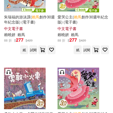
朱瑞福的游泳課(
賴馬
創作30週
愛哭公主(
賴馬
創作30週年紀念
年紀念版) (電子書)
版) (電子書)
中文電子書
中文電子書
賴
曉妍
賴馬
賴
曉妍
賴馬
277
277
88 折
$
$
420
88 折
$
$
420
紙
試閱
紙
試閱