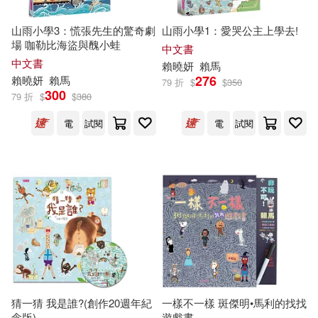
山雨小學3：慌張先生的驚奇劇
山雨小學1：愛哭公主上學去!
場 咖勒比海盜與醜小蛙
中文書
中文書
賴
曉妍
賴馬
276
賴
曉妍
賴馬
79 折
$
$
350
300
79 折
$
$
380
電
試閱
電
試閱
猜一猜 我是誰?(創作20週年紀
一樣不一樣 斑傑明•馬利的找找
念版)
遊戲書