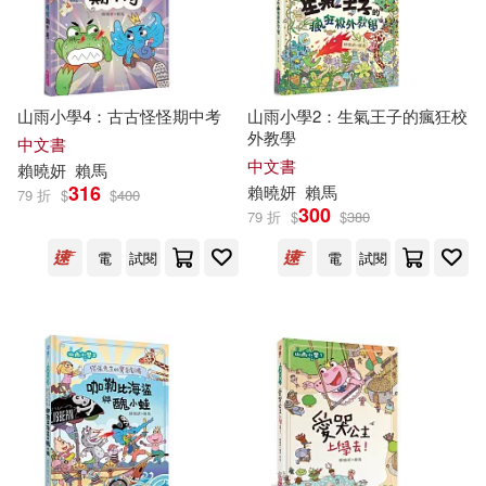
山雨小學4：古古怪怪期中考
山雨小學2：生氣王子的瘋狂校
外教學
中文書
中文書
賴
曉妍
賴馬
316
賴
曉妍
賴馬
79 折
$
$
400
300
79 折
$
$
380
電
試閱
電
試閱