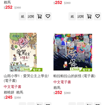
252
賴馬
$
$
360
252
$
$
360
紙
試閱
紙
試閱
山雨小學1：愛哭公主上學去!
帕拉帕拉山的妖怪 (電子書)
(電子書)
中文電子書
中文電子書
賴馬
252
賴
曉妍
賴馬
$
$
360
245
$
$
350