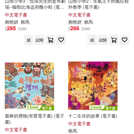
山雨小學3：慌張先生的驚奇劇
山雨小學2：生氣王子的瘋狂校
場--咖勒比海盜與醜小蛙 (電子
外教學 (電子書)
書)
中文電子書
中文電子書
賴
曉妍
賴馬
賴
曉妍
賴馬
285
266
$
$
380
$
$
380
紙
試閱
紙
試閱
最棒的禮物(有聲電子書) (電子
十二生肖的故事 (電子書)
書)
中文電子書
中文電子書
賴馬