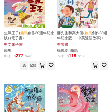
生氣王子(
賴馬
創作30週年紀念
胖先生和高大個(
賴馬
創作30週
版) (電子書)
年紀念版──中英雙語故事) (有
聲書)
中文電子書
有聲書
賴馬
楊麗玲
賴馬
277
118
88 折
$
$
420
79 折
$
$
150
紙
試閱