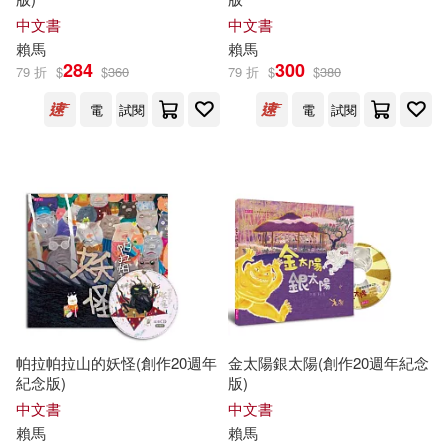
中文書
中文書
賴馬
賴馬
284
300
79 折
$
$
360
79 折
$
$
380
電
試閱
電
試閱
帕拉帕拉山的妖怪(創作20週年
金太陽銀太陽(創作20週年紀念
紀念版)
版)
中文書
中文書
賴馬
賴馬