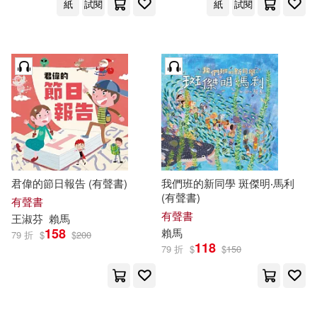
紙
試閱
紙
試閱
君偉的節日報告 (有聲書)
我們班的新同學 斑傑明‧馬利
(有聲書)
有聲書
有聲書
王淑芬
賴馬
158
賴馬
79 折
$
$
200
118
79 折
$
$
150