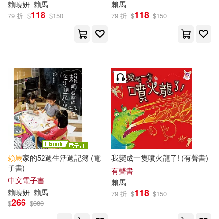
賴
曉妍
賴馬
賴馬
118
118
79 折
$
$
150
79 折
$
$
150
賴馬
家的52週生活週記簿 (電
我變成一隻噴火龍了! (有聲書)
子書)
有聲書
中文電子書
賴馬
118
賴
曉妍
賴馬
79 折
$
$
150
266
$
$
380