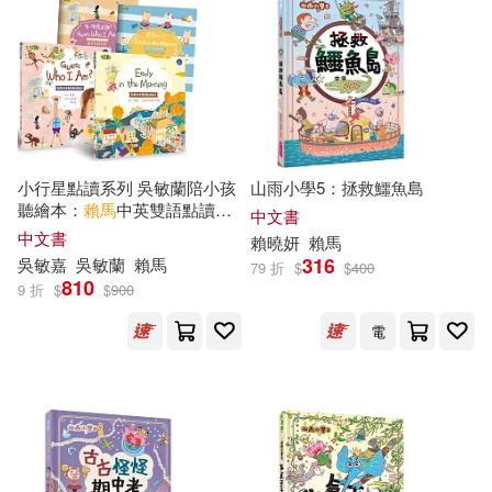
小行星點讀系列 吳敏蘭陪小孩
山雨小學5：拯救鱷魚島
聽繪本：
賴馬
中英雙語點讀繪
中文書
本(2書+2手冊)
中文書
賴
曉妍
賴馬
316
吳敏嘉
吳敏蘭
賴馬
79 折
$
$
400
810
9 折
$
$
900
電