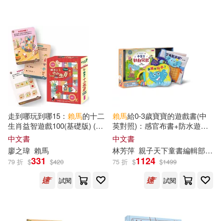
走到哪玩到哪15：
賴馬
的十二
賴馬
給0-3歲寶寶的遊戲書(中
生肖益智遊戲100(基礎版) (附
英對照)：感官布書+防水遊戲
可重複書寫用卡片50張+白板
書+中英兒歌本&CD
中文書
中文書
筆)
廖之瑋
賴馬
林芳萍
親子天下童書編輯部
賴
331
1124
79 折
$
$
420
75 折
$
$
1499
試閱
試閱