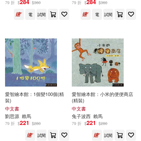
284
284
79 折
$
$
360
79 折
$
$
360
電
試閱
電
試閱
愛智繪本館：1個變100個(精
愛智繪本館：小米的便便商店
裝)
(精裝)
中文書
中文書
劉思源
賴馬
兔子波西
賴馬
221
221
79 折
$
$
280
79 折
$
$
280
試閱
試閱