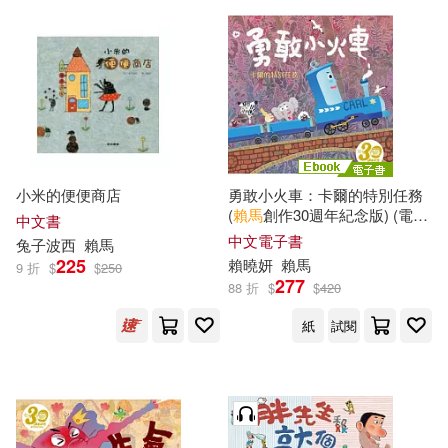
小米的便便商店
勇敢小火車：卡爾的特別任務
(
賴馬
創作30週年紀念版) (電子
中文書
書)
中文電子書
兔子波西
賴馬
225
賴
曉妍
賴馬
9 折
$
$
250
277
88 折
$
$
420
紙
試閱