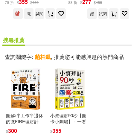
355
277
79 折
$
$
450
88 折
$
$
450
出版社
(可複選)
電
試閱
紙
試閱
野人(2)
搜尋推薦
配送方式
(可複選)
查詢關鍵字:
, 推薦您可能感興趣的熱門商品
趙柏凱
可超商取貨(1)
可海外宅配(1)
可港澳店取(1)
可新加坡店取(1)
圖解/半工作半退休
小資理財90秒【圖
的微FIRE理財計
卡小劇場】：一看
可菲律賓店取(1)
畫：上班族也能無
就懂的新手理財
300
355
$
$
痛實現的財務自由
課，學會「儲蓄+保