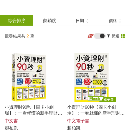
搜
尋
分類
綜合排序
熱銷度
日期
價格
(單選)
結
搜尋結果共
2
筆
篩選
圖書(1)
所有商品(2)
果
電子書(1)
篩
選
展開
作者
(可複選)
小資理財90秒【圖卡小劇
小資理財90秒【圖卡小劇
趙柏凱(2)
場】：一看就懂的新手理財
場】：一看就懂的新手理財
課，學會「儲蓄+保險+投
課，學會「儲蓄+保險+投
中文書
中文電子書
資」，擺脫窮忙、存到第一桶
資」，擺脫窮忙、存到第一桶
趙
柏
凱
趙
柏
凱
金
金 (電子書)