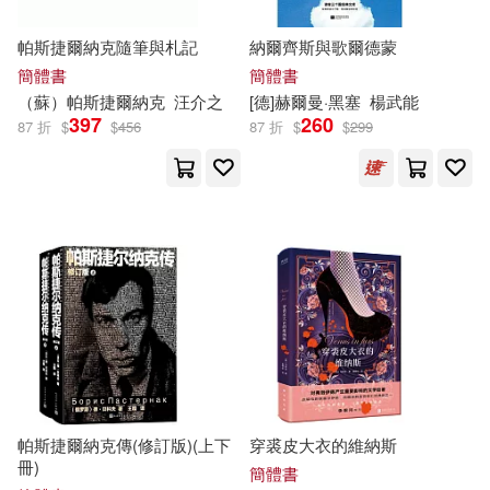
（日）田中芳樹(14)
帕斯捷爾納克隨筆與札記
納爾齊斯與歌爾德蒙
warner music(76)
簡體書
簡體書
(美)吉本斯(13)
南野海風(13)
（蘇）帕斯捷爾納克
汪介之
[德]赫爾曼·黑塞
楊武能
397
260
中信出版社(74)
87 折
$
$
456
87 折
$
$
299
帕維爾．塔索林(13)
Eloquence(72)
EuroArts(70)
郭天寶(13)
陳秉坤(13)
上海譯文出版社(69)
（德）赫爾曼·黑塞(13)
台灣角川(67)
ダンミル(12)
秋山シノ(12)
廣西師範大學出版社(67)
赫伯特．喬治．威爾斯(12)
帕斯捷爾納克傳(修訂版)(上下
穿裘皮大衣的維納斯
電子工業出版社(65)
冊)
簡體書