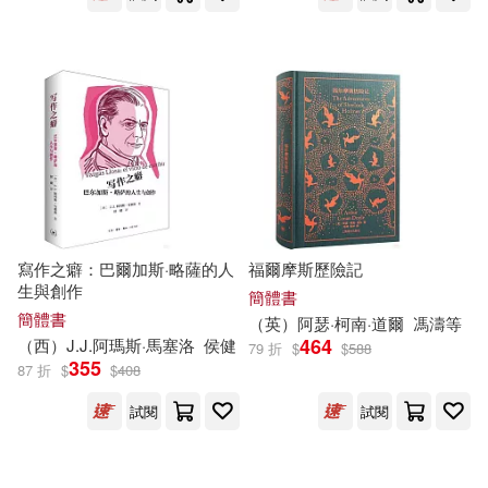
北京天利考試信息網（編）(4)
萬卷出版公司(17)
卡恩(4)
史恩．皮考克(4)
CONCORD(16)
Genuin(16)
吉原由起(4)
吳玫(4)
venus(16)
吳育偉(4)
吳靜雯(4)
中國畫報出版社(16)
寫作之癖：巴爾加斯·略薩的人
福爾摩斯歷險記
周敏 主編(4)
生與創作
簡體書
中國青年出版社(16)
簡體書
（英）阿瑟·柯南·道爾
馮濤等
464
（西）J.J.阿瑪斯·馬塞洛
侯健
79 折
$
$
588
喬安娜．史畢利(4)
喬寧(4)
355
87 折
$
$
408
光明日報出版社(16)
試閱
試閱
喬．蘭斯代爾(4)
大是文化(16)
塞謬爾·斯邁爾斯(4)