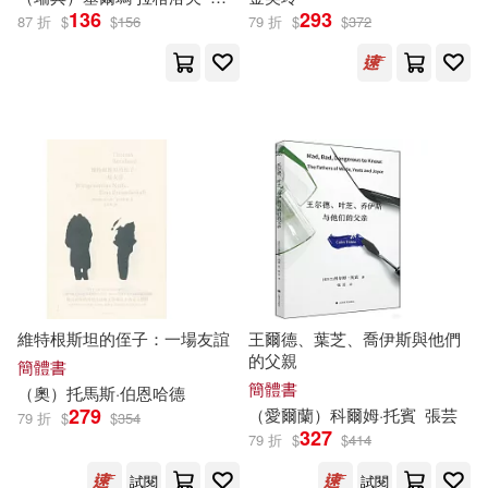
天下雜誌(18)
文物出版社(18)
136
293
87 折
$
$
156
79 折
$
$
372
マーク・ゲイティス(4)
科學普及出版社(18)
上海淘米網絡科技有限公司(4)
高等教育出版社(18)
交通部運輸研究所(4)
中國農業出版社(17)
以色列美角 約阿咪(4)
北方婦女兒童出版社(17)
伯納德．巴魯克(4)
何政廣(4)
啟得創意文化有限公司(17)
維特根斯坦的侄子：一場友誼
王爾德、葉芝、喬伊斯與他們
的父親
簡體書
列夫·托爾斯泰(4)
簡體書
（奧）托馬斯·伯恩哈德
新疆人民出版社(17)
晨星(17)
279
（愛爾蘭）科爾姆·托賓
張芸
79 折
$
$
354
327
79 折
$
$
414
列夫・托爾斯泰(4)
劉君祖(4)
江蘇文藝出版社(17)
試閱
試閱