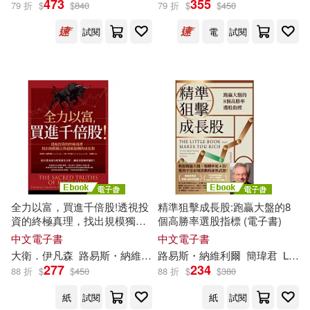
473
355
79 折
$
$
840
79 折
$
$
450
試閱
電
試閱
無印良品(4)
星巴克(1)
（英）阿瑟·柯南·道爾(69)
展開
日用清潔(17)
休閒生活(168)
柯南．道爾(60)
出版社
(可複選)
婦幼生活(182)
（英）柯南道爾(60)
Naxos(460)
餐廚生活(143)
電子票證(5)
田中芳樹(57)
SONY MUSIC(443)
鞋包配件(212)
票券(5)
(英)柯南道爾(51)
全力以富，買進千倍股!透視投
精準狙擊成長股:跑贏大盤的8
資的終極真理，找出規模獨占
個高勝率選股指標 (電子書)
Warner Classics(430)
展開
與超額報酬的成長股 (電子書)
中文電子書
中文電子書
寵物生活(60)
玲廊滿藝(1)
亞瑟．柯南．道爾(44)
大衛．伊凡森
路易斯
・
納維利爾
路易斯
呂佩憶
・
納維利爾
簡瑋君
Louis Navellier
Universal(399)
277
234
88 折
$
$
450
88 折
$
$
380
配送方式
(可複選)
電子書閱讀器(3)
電子書(966)
柯南‧道爾(41)
紙
試閱
紙
試閱
Deutsche Grammophon(293)