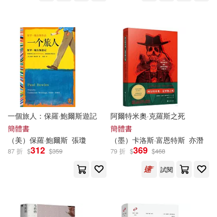
現代出版社(31)
黎詠嫻(7)
聯經出版公司(31)
（奧）維特根斯坦(7)
重慶出版社(31)
（英）簡·奧斯丁(7)
中國電力出版社(30)
（英）阿瑟·柯南道爾(7)
一個旅人：保羅·鮑爾斯遊記
阿爾特米奧·克羅斯之死
哈爾濱工業大學出版社(30)
簡體書
簡體書
（美）保羅·鮑爾斯
張瓊
（墨）卡洛斯·富恩特斯
亦潛
（英）霍布斯(7)
312
369
東方出版社(30)
87 折
$
$
359
79 折
$
$
468
試閱
(法)凡爾納(6)
Mark Gatiss(6)
經濟科學出版社(30)
Steven Moffat(6)
Onyx Classics(29)