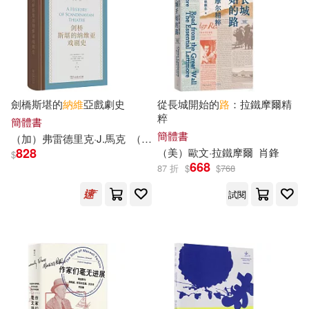
兒童的學習編輯部(9)
中國計量出版社(42)
厲河改編(9)
月牙(9)
中國地圖出版社(41)
柯南・道爾(9)
茂松貴子(9)
劍橋斯堪的
納維
亞戲劇史
從長城開始的
路
：拉鐵摩爾精
法律出版社(40)
粹
簡體書
陶文(9)
鼎文公職名師群(9)
簡體書
（加）弗雷德里克·J.馬克
（加）麗茲-隆娜·馬克
陳曦
生活‧讀書‧新知三聯書店(40)
828
（美）歐文·拉鐵摩爾
肖鋒
$
668
87 折
$
$
768
（俄）列夫·托爾斯泰(9)
C major(39)
試閱
（美）亨利·詹姆斯(9)
四川少年兒童出版社(38)
（英）奧斯汀·弗里曼(9)
目川文化數位股份有限公司(38)
(德)埃里希·凱斯特納(8)