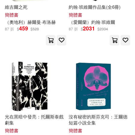
維吉爾之死
約翰·班維爾作品集(全6冊)
（日）赤川次郎(8)
簡體書
簡體書
Gramola(35)
（奧地利）赫爾曼·布洛赫
（愛爾蘭）約翰·班維爾
(法)托克維爾(7)
459
2031
87 折
$
$
528
87 折
$
$
2334
南京大學出版社(35)
(英) 柯南道爾著(7)
大牌出版(35)
(英)亞瑟·柯南·道爾(7)
南海出版公司(34)
C・S・路易斯(7)
華中科技大學出版社(34)
《瑪納斯》漢譯工作委員會(7)
上海外語教育出版社(33)
光在黑暗中發亮：托爾斯泰戲
沒有秘密的斯芬克司：王爾德
【英】柯南道爾 著(7)
劇集
短篇小說全集
上海文藝出版社(33)
簡體書
簡體書