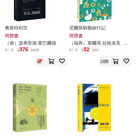
林雅雯(6)
柯南 道爾(6)
Belle Ame(27)
桑德拉‧勒雲(6)
天津人民出版社(27)
奧斯特利茨
尼爾斯騎鵝旅行記
簡體書
簡體書
法蘭西斯．塔朋(6)
王夢梅(6)
（德）溫弗里德·塞巴爾德
（瑞典）塞爾瑪·拉格洛芙
施霞
MELODIYA(26)
376
52
87 折
$
$
432
87 折
$
$
60
由貴香織里(6)
立神敦(6)
試閱
中國法制出版社(26)
羅曼‧羅蘭(6)
民主與建設出版社(26)
路易斯．卡洛爾(6)
達文熙(6)
ARTHAUS MUSIK(25)
黎慧嫻(6)
Accentus(25)
Evidence(25)
（俄羅斯）列夫·托爾斯泰(6)