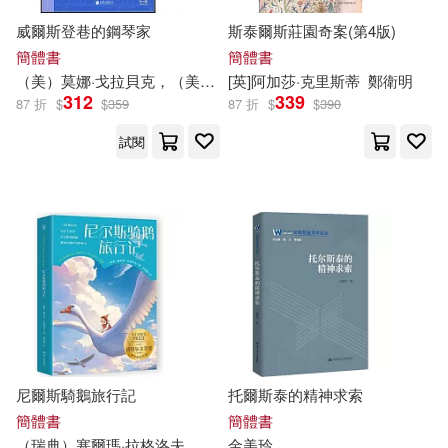
(日)田中芳樹(4)
人民音樂出版社(19)
博碩(19)
威爾斯登巷的鋼琴家
斯泰爾斯莊園奇案(第4版)
簡體書
簡體書
(英)柯南‧道爾(4)
（美）莫娜·戈拉貝克，（美）李·科恩
[英]阿加莎·克里斯蒂
趙安琪
鄭衛明
大樂文化(19)
312
339
87 折
$
$
359
87 折
$
$
390
(英)霍布斯(4)
A. C.Doyle(4)
試閱
時代文藝出版社(19)
CYBERBIZ電商研究所(4)
ICA Classics(18)
E. M. 佛斯特(4)
G.T.卡柏(4)
中國少年兒童出版社(18)
[英]赫伯特·喬治·威爾斯（Herbert G
eorge Wells）(4)
北京理工大學出版社(18)
《提升數學能力讀本》編輯部(4)
北京郵電大學出版社(18)
尼爾斯騎鵝旅行記
托爾斯泰的精神求索
簡體書
簡體書
スティーヴン・モファット(4)
（瑞典）塞爾瑪·拉格洛夫
石琴娥
金美玲