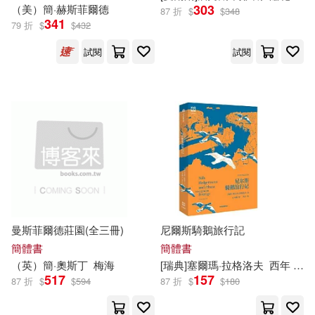
303
（美）簡·赫斯菲爾德
87 折
$
$
348
(瑞典)拉格洛夫(5)
341
79 折
$
$
432
中國對外翻譯出版公司(23)
試閱
試閱
(瑞典)格里佩(5)
天地出版社(23)
(美)南希·史賓格(5)
江蘇人民出版社(23)
(美)蓋爾·吉本斯(5)
灕江出版社(23)
采實文化(23)
William Shakespeare(5)
長江文藝出版社(23)
曼斯菲爾德莊園(全三冊)
尼爾斯騎鵝旅行記
亞瑟·柯南·道爾(5)
Challenge(22)
簡體書
簡體書
（英）簡·奧斯丁
梅海
[瑞典]塞爾瑪·拉格洛夫
西年
石
亞瑟．柯南．道爾(Arthur Conan D
517
157
oyle)(5)
87 折
$
$
594
87 折
$
$
180
復旦大學出版社(22)