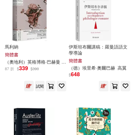
みずきたつ(6)
小熊出版(29)
中國人民大學法律援助中心(6)
新世界出版社(29)
中國地圖出版社編制出版發行(6)
馬利納
伊斯坦布爾講稿：羅曼語語文
東雨文化(29)
學導論
簡體書
簡體書
（奧地利）英格博格·巴赫曼
王韻沁
伊利夏提(6)
儒勒．凡爾納(6)
339
（德）埃里希·奧爾巴赫
高翼
87 折
$
$
390
湖南文藝出版社(29)
648
$
周顯亮(6)
奧斯汀．弗利曼(6)
試閱
台灣東販(28)
張蓉(6)
張遠南(6)
江蘇鳳凰文藝出版社(28)
斯爾教育(6)
於雷（主編）(6)
石油工業出版社(28)