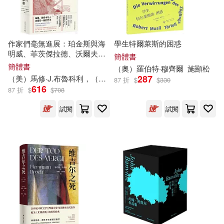
華東師範大學出版社(38)
C.S. 路易斯(8)
于雷(8)
中國人民大學出版社(37)
作家們毫無進展：珀金斯與海
學生特爾萊斯的困惑
明威、菲茨傑拉德、沃爾夫書
劉益宏（主編）(8)
簡體書
信集
中央編譯出版社(37)
簡體書
（奧）羅伯特·穆齊爾
施顯松
287
（美）馬修·J.布魯科利，（美）朱迪絲·S.鮑曼（編）
彭倫
87 折
$
$
330
智學文化(8)
本書編委會(8)
616
87 折
$
$
708
台灣東方(37)
試閱
試閱
洪承佑(8)
胡維華(8)
安徽少年兒童出版社(37)
詹TJ(8)
鈴見敦(8)
Hyperion(36)
鍾浩然(8)
Naive Auvidis(36)
好讀(36)
（意）瑪麗莎·維斯蒂塔(8)
新星出版社(36)
Audite(35)