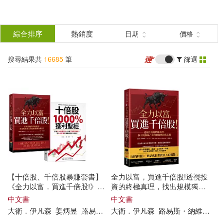
搜
尋
分類
綜合排序
熱銷度
日期
價格
(單選)
結
搜尋結果共
16685
筆
篩選
圖書(8105)
所有商品(16685)
果
影音(5009)
雜誌(126)
篩
選
美妝(72)
服飾(60)
展開
作者
(可複選)
家居生活(619)
美食(33)
【十倍股、千倍股暴賺套書】
全力以富，買進千倍股!透視投
3C(294)
家電(31)
（英）柯南·道爾(176)
《全力以富，買進千倍股!》+
資的終極真理，找出規模獨占
《十倍股1000%獲利聖經》(2
與超額報酬的成長股
中文書
中文書
冊)
大衛．伊凡森
姜炳昱
路易斯
・
納維利爾
大衛．伊凡森
呂佩憶
路易斯
張亞薇
・
納維利爾
保健(292)
設計文具(194)
厲河(161)