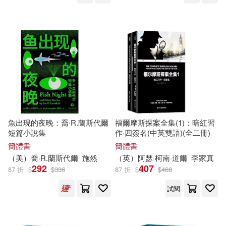
佐藤究(5)
八百(5)
新華先鋒(22)
校園書房(22)
卜正民(5)
司馬遷(5)
麥田(22)
AVI(21)
咸慶信(5)
威廉‧莎士比亞(5)
Membran(21)
三采(21)
宇宙文化(5)
上海社會科學院出版社(21)
魚出現的夜晚：喬·R.蘭斯代爾
福爾摩斯探案全集(1)：暗紅習
查爾斯‧狄更斯(5)
短篇小說集
作·四簽名(中英雙語)(全二冊)
中國友誼出版公司(21)
簡體書
簡體書
流年（主編）(5)
（美）喬·R.蘭斯代爾
施然
（英）阿瑟·柯南·道爾
李家真
中國政法大學出版社(21)
292
407
87 折
$
$
336
87 折
$
$
468
珍．奧斯汀(5)
田思源(5)
試閱
中國石化出版社(21)
童趣出版有限公司(5)