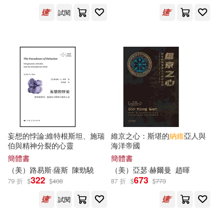
西南交通大學出版社(54)
試閱
馬克．吐溫(11)
財經錢線文化有限公司(54)
（俄羅斯）斯米爾諾夫(11)
Supraphon(53)
彗智(52)
（愛爾蘭）詹姆斯·喬伊斯(11)
華夏出版社(52)
Jay(10)
中路有紀(10)
北京大學出版社(51)
妄想的悖論:維特根斯坦、施瑞
維京之心：斯堪的
納維
亞人與
托爾斯泰(10)
望月麻衣(10)
伯與精神分裂的心靈
海洋帝國
音樂之橋(51)
簡體書
簡體書
（美）
路易斯
·薩斯
陳勁驍
（美）亞瑟·赫爾曼
趙暉
柯南•道爾(10)
柯南道爾(10)
322
673
79 折
$
$
408
87 折
$
$
773
清華大學出版社(50)
遠流(49)
試閱
派翠西亞．海史密斯(10)
MIRARE(48)
Ondine(48)