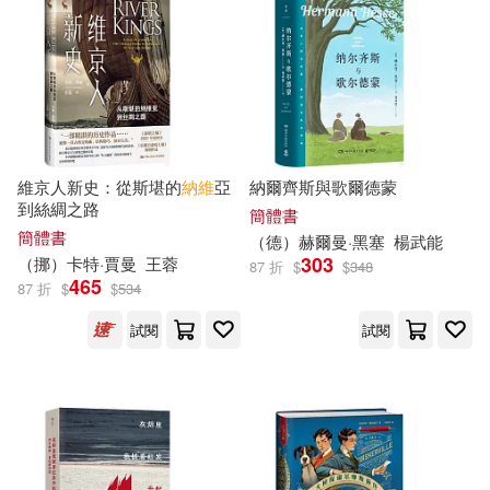
亞瑟‧柯南‧道爾(23)
本週上市新品(22)
人民郵電出版社(129)
百官網公職師資群(23)
harmonia mundi(121)
電子書
(可複選)
（法）儒勒·凡爾納(23)
Chandos(118)
維京人新史：從斯堪的
納維
亞
納爾齊斯與歌爾德蒙
適合手機平板閱讀(603)
到絲綢之路
（英）亞瑟·柯南·道爾(22)
簡體書
簡體書
台灣全球高爾夫媒體(114)
（德）赫爾曼·黑塞
楊武能
適合平板閱讀(363)
303
（挪）卡特·賈曼
王蓉
87 折
$
$
348
（瑞典）塞爾瑪·拉格洛夫(18)
465
87 折
$
$
534
BIS(111)
免費電子書(4)
試閱
試閱
（瑞典）拉格洛夫(18)
中國鐵道出版社(110)
（英）柯南·道爾，厲河(17)
其他
(可複選)
社會科學文獻出版社(110)
中國地圖出版社(16)