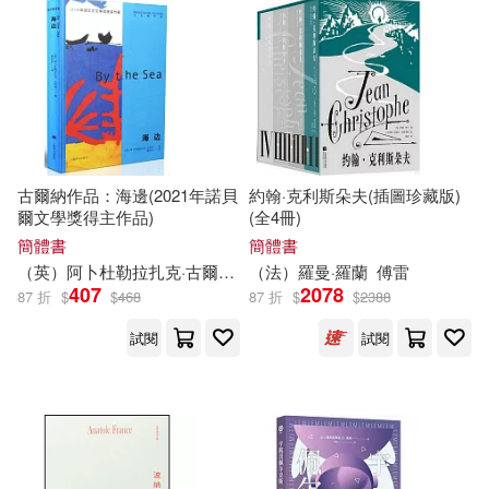
中國華僑出版社(21)
維．比安基(5)
北京出版社(21)
肯尼斯．葛拉罕(5)
哈爾濱出版社(21)
艾莉‧斯坦迪許(5)
古爾納作品：海邊(2021年諾貝
約翰·克利斯朵夫(插圖珍藏版)
樂金文化(21)
爾文學獎得主作品)
(全4冊)
簡體書
簡體書
芹澤直樹(5)
英國HIT公司(5)
江西美術出版社(21)
（英）阿卜杜勒拉扎克·古爾納
黃協安
（法）羅曼·羅蘭
傅雷
407
2078
87 折
$
$
468
87 折
$
$
2388
荒川 弘(5)
莎士比亞(5)
百花文藝出版社(21)
試閱
試閱
西形真依(5)
陝西師範大學出版社(21)
諸葛小貝，左左(5)
譚本忠(5)
中國建築工業出版社(20)