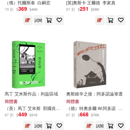
吳燦銘(7)
帕斯卡．普雷沃(7)
（俄）托爾斯泰
白嗣宏
[英]奧斯卡·王爾德
李家真
369
251
知識產權出版社(33)
79 折
$
$
468
87 折
$
$
288
楊金(7)
目川文化編輯小組(7)
試閱
武漢大學出版社(32)
芮妮‧崔莫(7)
蔣育荏(7)
環球-DECCA(32)
詹姆斯．洛夫葛羅夫(7)
吉林科學技術出版社(31)
諸葛文(7)
堡壘文化(31)
明天出版社(31)
阿卜杜勒拉扎克．古納(7)
馬丁·艾米斯作品：利益區域
奧斯維辛之後：阿多諾論筆選
民族出版社(31)
簡體書
簡體書
陳潤(7)
音渭(7)
（英）馬丁·艾米斯
郭國良，陳睿文
（德）特奧多爾·W.阿多諾
趙勇
449
668
海豚出版社(31)
87 折
$
$
516
87 折
$
$
768
魯德亞德．吉卜林(7)
試閱
試閱