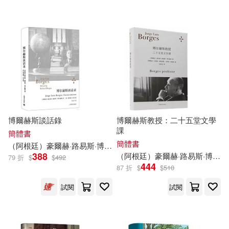
可超商取貨(13594)
有聲書(83)
(英)柯南·道爾(40)
荒川弘(39)
Linfair Records Limited(215)
可海外宅配(12891)
（瑞典）塞爾瑪·拉格洛芙(35)
譯林出版社(172)
可港澳店取(11643)
知信陽光(32)
博樂伯樂(165)
可新加坡店取(10928)
（法）羅曼·羅蘭(31)
博爾赫斯談話錄
博爾赫斯教授：二十五堂文學
匯識教育出版社(158)
課
可菲律賓店取(11948)
簡體書
藤間麗(26)
（法）凡爾納(26)
簡體書
（阿根廷）豪爾赫·
路易斯
·博爾赫斯
王永年
東立(155)
388
（阿根廷）豪爾赫·
路易斯
·博爾赫斯
79 折
$
$
492
444
87 折
$
$
510
丈月城(25)
墨刻編輯部(24)
上市日期
(可複選)
人民文學出版社(149)
試閱
試閱
（瑞典）拉格洛芙(24)
一個月內上市新品(83)
商務印書館(145)