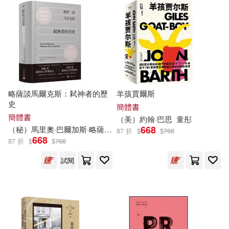
山東文藝出版社(16)
奧斯汀‧弗利曼(4)
孔軍(4)
得利影視(16)
守雨 (4)
安德魯‧藍恩(4)
湖南少年兒童出版社(16)
巨人傑(4)
希瑟‧W‧佩緹(4)
略薩談馬爾克斯：弒神者的歷
羊孩賈爾斯
史
華文精典(16)
Archiv(15)
簡體書
簡體書
（美）約翰·巴思
童彤
幼福編輯部(4)
668
（秘）馬里奧·巴爾加斯·略薩
侯健
87 折
$
$
768
Melo Classic(15)
668
87 折
$
$
768
張祥斌（主編）(4)
徐裕軒(4)
試閱
Memories(15)
愛紗無邊(4)
散狐(4)
上海科技教育出版社(15)
曾仕強(4)
李傑（主編）(4)