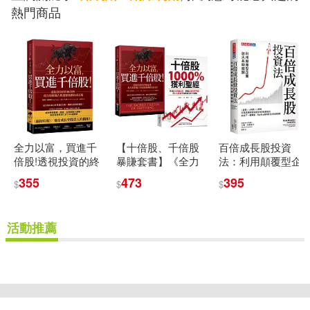
熱門商品
海馬老爸(4)
北京師範大學出版社(14)
漫畫:牛野こも 原作:守雨 角色原案:
藤実なんな(4)
四川美術出版社(14)
潘玉峰(4)
犬村小六(4)
天下文化(14)
王克明(4)
王智遠(4)
全力以富，買進千
【十倍股、千倍股
百倍成長股投資
山東人民出版社(14)
倍股!透視投資的終
暴賺套書】《全力
法：利用顛覆型企
極真理，找出規模
以富，買進千倍
業放大長期報酬
王若平(4)
珍‧奧斯汀(4)
355
473
395
$
$
$
獨占與超額報酬的
股!》+《十倍股
山西人民出版社(14)
成長股
1000%獲利聖經》
(2冊)
琳西．斐(4)
活動推薦
廣東人民出版社(14)
瑪莉亞．柯妮可娃(4)
重新設定
確認
悅知文化(14)
田向宏行(4)
管成學(4)