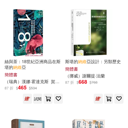
盧冠麟(10)
索尼國際教育(10)
上海三聯書店(48)
Aparte(47)
角川ビーンズ文庫編集部(10)
臉譜(47)
（俄羅斯）托爾斯泰(10)
北京聯合出版公司(46)
（阿根廷）豪爾赫·路易斯·博爾赫斯
絲與茶：18世紀亞洲商品在斯
斯堪的
納維
亞設計：另類歷史
(10)
浙江大學出版社(45)
堪的
納維
亞
簡體書
簡體書
（挪威）謝爾提·法蘭
(瑞典)拉格洛芙(9)
668
（瑞典）漢娜·霍達克斯
賀建濤，陳文希
87 折
$
$
768
環球 Blue Note(45)
465
87 折
$
$
534
Arthur Conan Doyle(9)
試閱
Orfeo(44)
PENTATONE(44)
[英]阿瑟·柯南·道爾(9)
木馬文化(44)
Oehms(42)