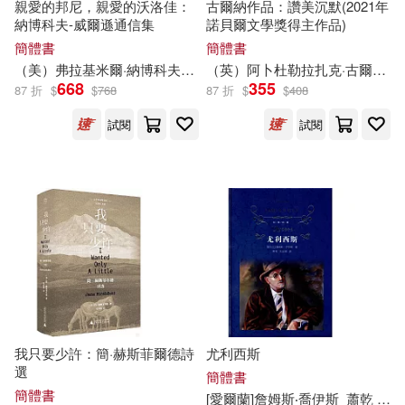
世界圖書出版公司北京公司(25)
親愛的邦尼，親愛的沃洛佳：
古爾納作品：讚美沉默(2021年
納博科夫-威爾遜通信集
諾貝爾文學獎得主作品)
（奧）斯蒂芬·茨威格(6)
簡體書
簡體書
交通部運輸研究所(25)
（美）弗拉基米爾·納博科夫，（美）埃德蒙·威爾遜
劉佳林
（英）阿卜杜勒拉扎克·古爾納
668
355
87 折
$
$
768
87 折
$
$
408
（英）威廉·莎士比亞(6)
大碩教育(25)
太雅出版社(25)
試閱
試閱
（英）戴維斯(6)
漫遊者文化(25)
三民(24)
（英）柯南‧道爾(6)
作家出版社(24)
（英）阿卜杜勒拉扎克·古爾納(6)
北京工業大學出版社(24)
（英）阿瑟·柯南·道爾爵士(6)
吉林出版集團有限責任公司(24)
我只要少許：簡·赫斯菲爾德詩
尤利西斯
（英）阿瑟·柯南·道爾，師魯貝爾
選
簡體書
（編繪）(6)
文匯出版社(24)
青文(24)
簡體書
[愛爾蘭]詹姆斯‧喬伊斯
蕭乾 文潔若