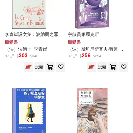
路易斯・納維利爾(5)
中國水利水電出版社(20)
邱永芳(5)
陳文茜(5)
中國紡織出版社(20)
李青崖譯文集：波納爾之罪
宇航員佩爾克斯
簡體書
簡體書
陳秋帆(5)
（法）法朗士
李青崖
（波）斯坦尼斯瓦夫·萊姆
阿古
中國經濟出版社(20)
303
256
87 折
$
$
348
87 折
$
$
294
（英國）阿瑟·柯南·道爾(5)
四川人民出版社(20)
蓋亞(20)
試閱
試閱
（英）C.S.劉易斯(5)
ATS(19)
Ingram(19)
（蘇）肖斯塔科維奇(5)
上海財經大學出版社(19)
(意)馬基雅維利(4)
九州出版社(19)