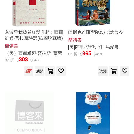
現在可購買商品(6078)
ECM(103)
韓妵彛(16)
作者/演唱/譯/編/繪(5)
機械工業出版社(98)
灰燼里我披着紅髮升起：西爾
巴斯克維爾學院(3)：謊言谷
（意）卡爾維諾(16)
價格
-
維婭·普拉斯詩選(插圖珍藏版)
簡體書
崧燁文化(97)
科學出版社(94)
範圍
簡體書
[美]阿里·斯坦迪什
馬愛農
（英）C.S.路易斯(16)
365
（美）西爾維婭·普拉斯
葉紫
87 折
$
$
419
303
上海人民出版社(89)
87 折
$
$
348
仔縞楽々(15)
試閱
試閱
化學工業出版社(89)
（美）傑夫·布朗(15)
外語教學與研究出版社(86)
付洪亮(14)
秋桜ヒロロ(14)
BR Klassik(85)
時報出版(78)
（德）埃里希·凱斯特納(14)
人民交通出版社(77)