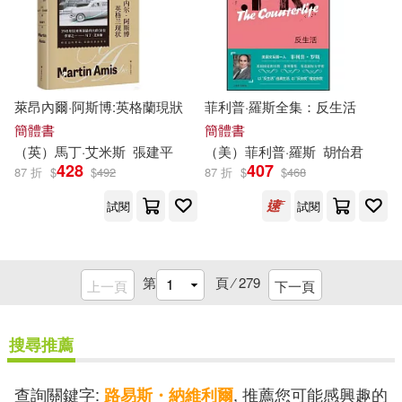
上海音樂出版社(15)
查爾斯．麥克萊恩(4)
二十一世紀出版社(15)
柯南·道爾(4)
萊昂內爾·阿斯博:英格蘭現狀
菲利普·羅斯全集：反生活
和平國際(15)
崧博出版(15)
簡體書
簡體書
柯南‧道爾（Arthur Conan Doyle）
（英）馬丁·艾米斯
張建平
（美）菲利普·羅斯
胡怡君
(4)
河北教育出版社(15)
428
407
87 折
$
$
492
87 折
$
$
468
格里夫[英](4)
試閱
試閱
湖南美術出版社(15)
桑德拉．勒雲(4)
楊菁華(4)
貓頭鷹(15)
第
頁 ⁄
279
上一頁
下一頁
樓巍(4)
殘雪(4)
重慶大學出版社(15)
搜尋推薦
汕頭市樂立方玩具實業有限公司編
(4)
中國礦業大學出版社(14)
查詢關鍵字:
, 推薦您可能感興趣的
路易斯・納維利爾