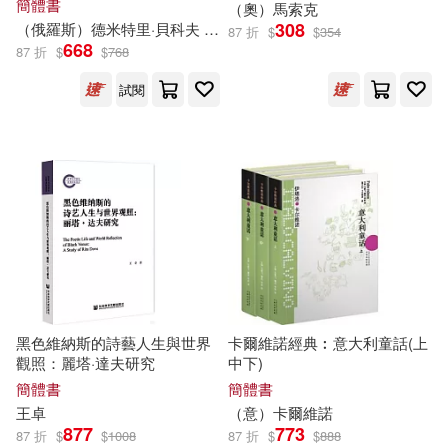
簡體書
（奧）馬索克
遲子建(12)
雪麗．湯瑪斯(12)
308
（俄羅斯）德米特里·貝科夫
王嘎
Capriccio(64)
滾石(64)
87 折
$
$
354
668
87 折
$
$
768
（美）蓋爾·吉本斯(12)
試閱
商周出版(63)
《兒童的學習》編輯部(11)
中國醫藥科技出版社(62)
列夫．托爾斯泰(11)
尖端(61)
人民出版社(60)
名師作者群(11)
Profil(59)
帕斯卡‧普雷沃(11)
中國社會科學出版社(59)
黑色維納斯的詩藝人生與世界
卡爾維諾經典︰意大利童話(上
觀照：麗塔·達夫研究
中下)
廣嶋玲子(11)
簡體書
簡體書
墨刻(58)
上揚(55)
王卓
（意）卡爾維諾
877
773
87 折
$
$
1008
87 折
$
$
888
提姆‧柯林斯(11)