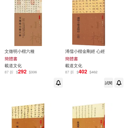
文徵明小楷六種
溥儒小楷金剛經 心經
簡體書
簡體書
載道
文化
載道
文化
292
402
87 折
$
$
336
87 折
$
$
462
試閱