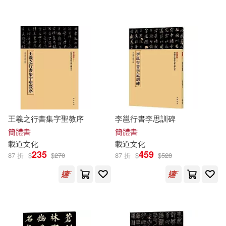
可超商取貨(36)
凱特文化(1)
可海外宅配(36)
台中市立大墩文化中心(1)
可港澳店取(28)
東南大學出版社(1)
可新加坡店取(27)
王羲之行書集字聖教序
李邕行書李思訓碑
浙江大學出版社(1)
可菲律賓店取(28)
簡體書
簡體書
載道
文化
載道
文化
無非文化(1)
235
459
87 折
$
$
270
87 折
$
$
528
電子書
(可複選)
適合手機平板閱讀(5)