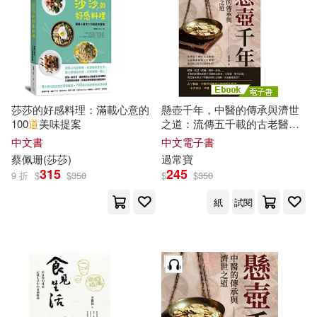
莎莎的好感料理：滿載心意的
懸壺千年，中醫的傳承與濟世
100
道
美味提案
之道：流傳五千載的古老醫
術，是毫無根據的迷信陋習，
中文書
中文電子書
還是蘊含智慧的醫療瑰寶? (電
蔡佩珊(莎莎)
過常寶
子書)
315
245
9 折
$
$
350
$
$
350
紙
試閱