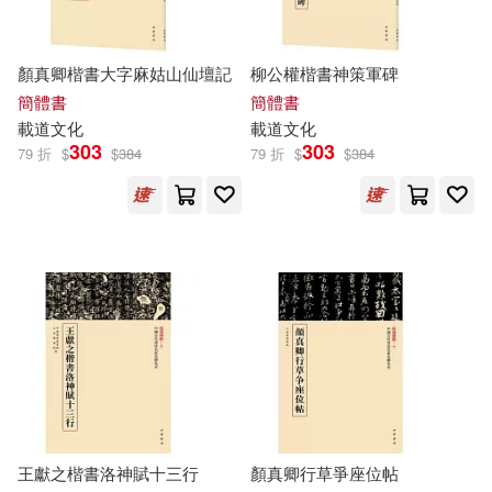
顏真卿楷書大字麻姑山仙壇記
柳公權楷書神策軍碑
簡體書
簡體書
載道
文化
載道
文化
303
303
79 折
$
$
384
79 折
$
$
384
王獻之楷書洛神賦十三行
顏真卿行草爭座位帖