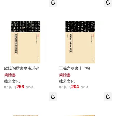
歐陽詢楷書皇甫誕碑
王羲之草書十七帖
簡體書
簡體書
載道
文化
載道
文化
256
204
87 折
$
$
294
87 折
$
$
234