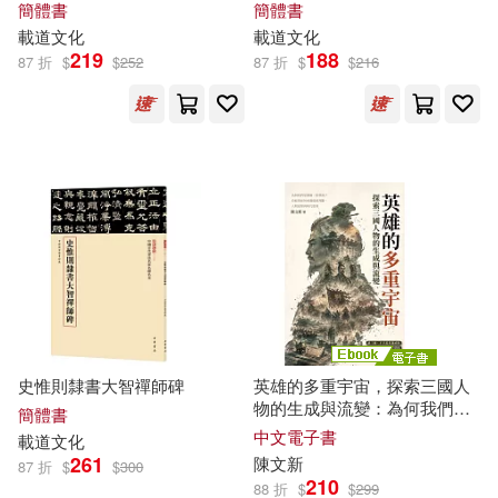
簡體書
簡體書
載道
文化
載道
文化
219
188
87 折
$
$
252
87 折
$
$
216
史惟則隸書大智禪師碑
英雄的多重宇宙，探索三國人
物的生成與流變：為何我們愛
簡體書
劉備、恨曹操?看經典如何承
載
中文電子書
載道
文化
道
德判斷、人物愛憎與時代想
261
陳文新
87 折
$
$
300
像 (電子書)
210
88 折
$
$
299