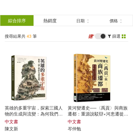
搜
尋
分類
綜合排序
熱銷度
日期
價格
(單選)
結
搜尋結果共
43
筆
篩選
圖書(35)
所有商品(43)
果
影音(1)
電子書(5)
篩
選
有聲書(2)
展開
作者
(可複選)
英雄的多重宇宙，探索三國人
黃河變遷史──〈禹貢〉與商族
載道文化(23)
岑仲勉(3)
物的生成與流變：為何我們愛
遷都：重源說駁辯×河患遷徙×
劉備、恨曹操?看經典如何承
載
東周改道×流域分析，從神話源
中文書
中文書
道
德判斷、人物愛憎與時代想
起到史料記載，橫跨數千年的
陳文新
岑仲勉
過常寶(3)
李繼強(2)
像
水文考察