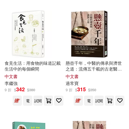
食見生活：用食物的味道記載
懸壺千年，中醫的傳承與濟世
生活中的每個瞬間
之道：流傳五千載的古老醫
術，是毫無根據的迷信陋習，
中文書
中文書
還是蘊含智慧的醫療瑰寶?
李繼強
過常寶
342
315
9 折
$
$
380
9 折
$
$
350
電
試閱
電
試閱