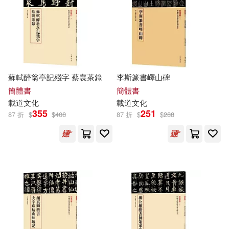
其他
(可複選)
現在可購買商品(25)
蘇軾醉翁亭記殘字 蔡襄茶錄
李斯篆書嶧山碑
作者/演唱/譯/編/繪(23)
簡體書
簡體書
載道
文化
載道
文化
355
251
87 折
$
$
408
87 折
$
$
288
價格
-
範圍