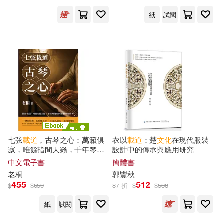
紙
試閱
七弦
載道
，古琴之心：萬籟俱
衣以
載道
：楚
文化
在現代服裝
寂，唯餘指間天籟，千年琴聲
設計中的傳承與應用研究
如何承載中華精神? (電子書)
中文電子書
簡體書
老桐
郭豐秋
455
512
$
$
650
87 折
$
$
588
紙
試閱