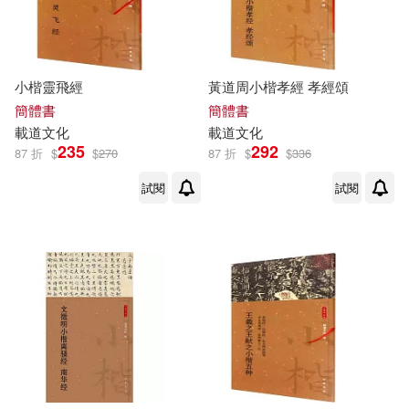
小楷靈飛經
黃道周小楷孝經 孝經頌
簡體書
簡體書
載道
文化
載道
文化
235
292
87 折
$
$
270
87 折
$
$
336
試閱
試閱