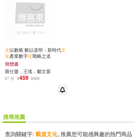
文
以數載 數以道明：新時代
文
化
產業數字
化
戰略之道
簡體書
羅仕鑒，王瑤，鄒文茵
459
87 折
$
$
528
搜尋推薦
查詢關鍵字:
, 推薦您可能感興趣的熱門商品
載道文化