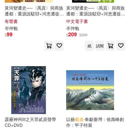
黃河變遷史──〈禹貢〉與商族
黃河變遷史──〈禹貢〉與商族
遷都：重源說駁辯×河患遷徙×
遷都：重源說駁辯×河患遷徙×
東周改道×流域分析，從神話源
東周改道×流域分析，從神話源
有聲書
中文電子書
起到史料記載，橫跨數千年的
起到史料記載，橫跨數千年的
岑仲勉
岑仲勉
水文考察 (有聲書)
水文考察 (電子書)
99
209
$
$
$
299
紙
試閱
霹靂神州III之天罪貳原聲帶
以藝
載道
‧奉獻臺灣：侯壽峰創
CD+DVD
作：甲子特展