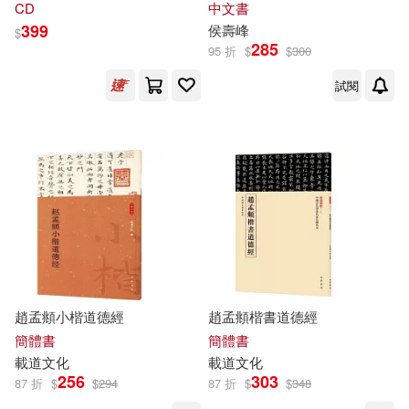
CD
中文書
399
侯壽峰
$
285
95 折
$
$
300
試閱
趙孟頫小楷道德經
趙孟頫楷書道德經
簡體書
簡體書
載道
文化
載道
文化
256
303
87 折
$
$
294
87 折
$
$
348