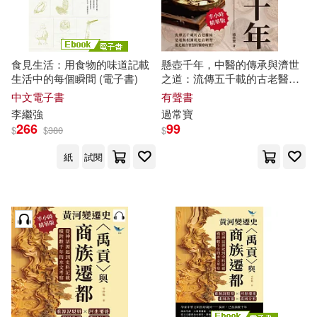
食見生活：用食物的味道記載
懸壺千年，中醫的傳承與濟世
生活中的每個瞬間 (電子書)
之道：流傳五千載的古老醫
術，是毫無根據的迷信陋習，
中文電子書
有聲書
還是蘊含智慧的醫療瑰寶? (有
李繼強
過常寶
聲書)
266
99
$
$
380
$
紙
試閱