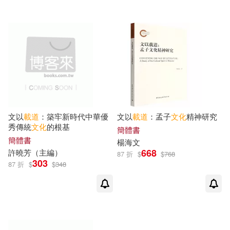
文以
載道
：築牢新時代中華優
文以
載道
：孟子
文化
精神研究
秀傳統
文化
的根基
簡體書
簡體書
楊海文
668
許曉芳（主編）
87 折
$
$
768
303
87 折
$
$
348