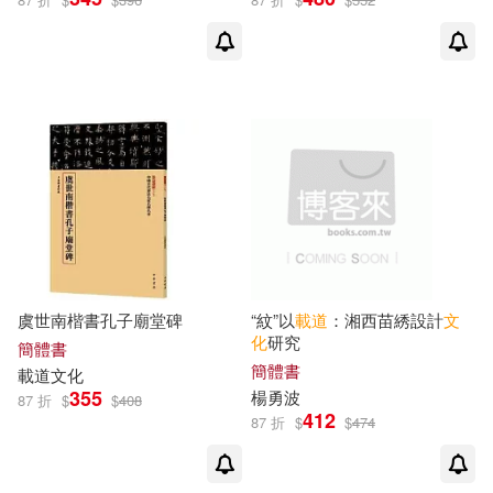
虞世南楷書孔子廟堂碑
“紋”以
載道
：湘西苗綉設計
文
化
研究
簡體書
簡體書
載道
文化
355
楊勇波
87 折
$
$
408
412
87 折
$
$
474