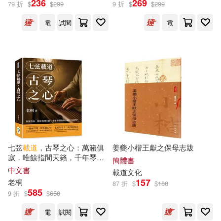
236
269
79 折
$
$
299
9 折
$
$
299
電
試閱
電
老桐(2)
陳文新(2)
展開
侯壽峰(1)
楊勇波(1)
出版社
(可複選)
楊海文(1)
中華書局(23)
崧燁文化(8)
羅仕鑒，王瑤，鄒文茵(1)
出色文化(2)
複刻文化(2)
蔡佩珊(莎莎)(1)
七弦
載道
，古琴之心：萬籟俱
姜夔小楷王獻之保母志跋
寂，唯餘指間天籟，千年琴聲
上海教育出版社(1)
展開
簡體書
如何承載中華精神?
中文書
載道
文化
許曉芳（主編）(1)
郭豐秋(1)
157
老桐
87 折
$
$
180
中國社會科學出版社(1)
585
9 折
$
$
650
配送方式
(可複選)
電
試閱
中國紡織出版社(1)