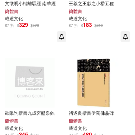
文徵明小楷離騷經 南華經
王羲之王獻之小楷五種
簡體書
簡體書
載道
文化
載道
文化
329
183
87 折
$
$
378
87 折
$
$
210
歐陽詢楷書九成宮醴泉銘
褚遂良楷書伊闕佛龕碑
簡體書
簡體書
載道
文化
載道
文化
345
480
87 折
$
$
396
87 折
$
$
552