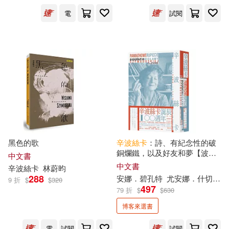
電
試閱
安娜．碧孔特(1)
尤安娜．什切斯納(1)
愛麗絲・米蘭尼(1)
出版社
(可複選)
黑色的歌
辛波絲卡
：詩、有紀念性的破
銅爛鐵，以及好友和夢【波蘭
中文書
文直譯，收錄八十六幅珍貴照
中文書
寶瓶文化(2)
時報出版(2)
辛波絲卡
林蔚昀
片及明信片，唯一完整傳記珍
288
安娜．碧孔特
尤安娜．什切斯納
9 折
$
$
320
藏版】
497
79 折
$
$
630
聯合文學(2)
黑體文化(2)
博客來選書
電
試閱
試閱