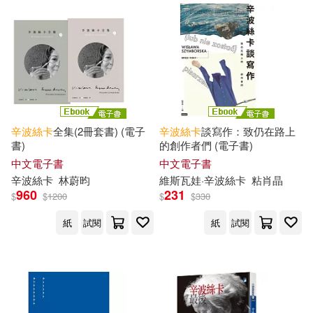
適合手機平板閱讀(3)
其他
(可複選)
辛波絲卡
全集(2冊套書) (電子
辛波絲卡
談寫作：致仍在路上
現在可購買商品(9)
書)
的創作者們 (電子書)
中文電子書
中文電子書
作者/演唱/譯/編/繪(8)
辛波絲卡
林蔚昀
維斯瓦娃·
辛波絲卡
粘肖晶
960
231
$
$
1200
$
$
330
價格
-
紙
試閱
紙
試閱
範圍