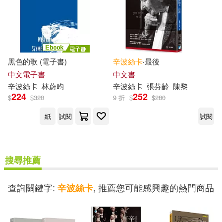
黑色的歌 (電子書)
辛波絲卡
‧最後
中文電子書
中文書
辛波絲卡
林蔚昀
辛波絲卡
張芬齡
陳黎
224
252
$
$
320
9 折
$
$
280
紙
試閱
試閱
搜尋推薦
查詢關鍵字:
, 推薦您可能感興趣的熱門商品
辛波絲卡