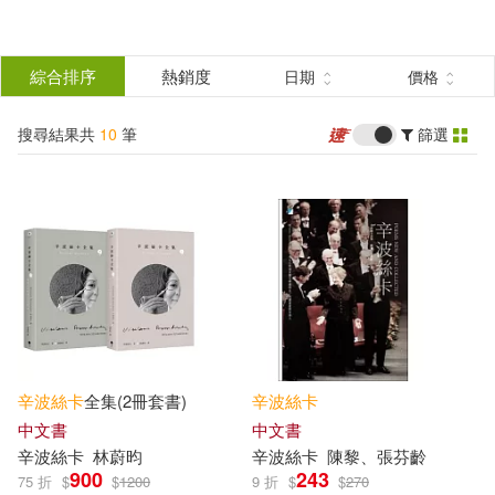
搜
尋
分類
綜合排序
熱銷度
日期
價格
(單選)
結
搜尋結果共
10
筆
篩選
圖書(7)
所有商品(10)
果
電子書(3)
篩
選
展開
作者
(可複選)
辛波絲卡
全集(2冊套書)
辛波絲卡
辛波絲卡(6)
中文書
中文書
辛波絲卡
林蔚昀
辛波絲卡
陳黎、張芬齡
900
243
75 折
$
$
1200
9 折
$
$
270
維斯瓦娃·辛波絲卡(2)