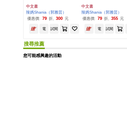
穩賺，資產不縮水
你，活出不糾結的人生
中文書
中文書
書超值加贈：
辣
媽
精
辣
媽
Shania
（
郭
雅
芸
）
辣
媽
Shania
（
郭
雅
芸
）
譜)
79
300
79
355
優惠價:
折,
元
優惠價:
折,
元
電
試閱
電
試閱
搜尋推薦
您可能感興趣的活動