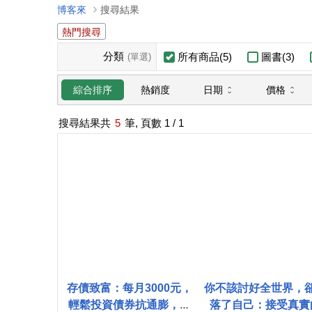
博客來
搜尋結果
熱門搜尋
分類
所有商品(5)
圖書(3)
(單選)
日期
價格
綜合排序
熱銷度
搜尋結果共
5
筆, 頁數
1
/ 1
存債致富：每月3000元，
你不該討好全世界，
輕鬆投資債券抗通膨，穩
落了自己：接受真實