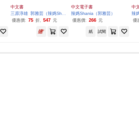
(隨
解+存債致富
穩賺，資產不縮水 (電子
你
中文書
中文電子書
中
選食
書)
三原淳雄
郭
雅
芸
（
辣
媽
Shania
）
辣
媽
蕭仁志
Shania
（
郭
雅
芸
）
辣
75
547
266
優惠價:
折,
元
優惠價:
元
優
紙
試閱