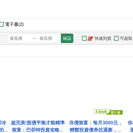
電子書(2)
快速到貨
可超取
~
確認
卻冷
超完美!股債平衡才能精準
存債致富：每月3000元，
你
的
致富：巴菲特投資攻略圖
輕鬆投資債券抗通膨，穩