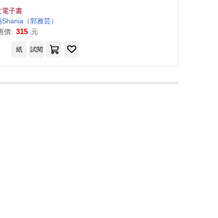
，活出不糾結的人生 (電
文電子書
子書)
媽
Shania
（
郭
雅
芸
）
315
惠價:
元
紙
試閱