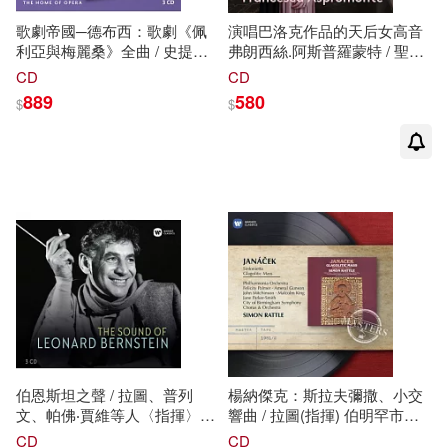
歌劇帝國─德布西：歌劇《佩
演唱巴洛克作品的天后女高音
利亞與梅麗桑》全曲 / 史提威
弗朗西絲.阿斯普羅蒙特 / 聖母
爾〈低男中音〉史塔德〈女高
瑪利亞與抹大
拉
的瑪利亞
CD
CD
音〉范丹姆〈低男中音〉萊蒙
(Francesca Aspromonte /
889
580
$
$
第〈男低音〉德尼茲〈次女高
Maria and Maddalena)
音〉巴爾博〈女高音〉帕斯卡
爾‧托馬〈男低音〉 卡拉揚〈指
揮〉柏林愛樂與柏林德意志歌
劇院合唱團 (3CD)(HOME OF
OPERA-DEBUSSY: PELLÉAS
ET MÉLISANDE / Chor der
Deutschen Oper Berlin Berliner
Philharmoniker HERBERT
VON KARAJAN 3CD)
伯恩斯坦之聲 / 拉圖、普列
楊納傑克：斯拉夫彌撒、小交
文、帕佛‧賈維等人〈指揮〉
響曲 / 拉圖(指揮) 伯明罕市立
(3CD)(THE SOUND OF
交響樂團、愛樂管弦樂團
CD
CD