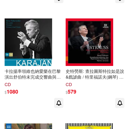
卡拉揚率領維也納愛樂在巴黎
史特勞斯: 查拉圖斯特拉如是說
演出舒伯特未完成交響曲與理
&戲謔曲 / 特里福諾夫(鋼琴) /
查史特勞斯查拉圖斯特拉如是
楊頌
斯
(指揮) / 巴伐利亞廣播交
CD
CD
說 (2CD)((Spectrum Sound)
響樂團(Strauss: Also sprach
1080
579
$
$
Karajan with Wiener
Zarathustra & Burleske /
Philharmoniker / LIVE in Paris
Trifonov (piano) /
1962 (2CD))
Jansons(conductor) / Bavarian
Radio Symphony Orchestra /)