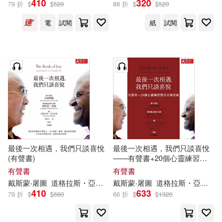
410
320
79 折
$
$
520
88 折
$
$
520
電
試閱
紙
試閱
楊無銳(3)
Jay(2)
展開
スティーヴン・モファット(2)
出版社
(可複選)
マーク・ゲイティス(2)
Warner Classics(8)
約爾格．彼得斯(2)
天下雜誌(7)
Naxos(6)
聖地亞哥．伊尼格斯(2)
最後一次相遇，我們只談喜悅
最後一次相遇，我們只談喜悅
(有聲書)
——有聲書+20個心靈練習聲
BR Klassik(4)
展開
音引導套組 (有聲書)
有聲書
有聲書
蔣育荏(2)
貝恩德．羅爾夫(2)
戴斯
蒙
‧
屠
圖
道格拉斯
・
亞伯拉姆
戴斯
達賴喇嘛
蒙
‧
屠
圖
道格拉斯
・
亞伯拉姆
PENTATONE(3)
410
633
79 折
$
$
660
66 折
$
$
1320
配送方式
(可複選)
黃哲翰(2)
中國地圖出版社(1)
Universal(3)
LSO(2)