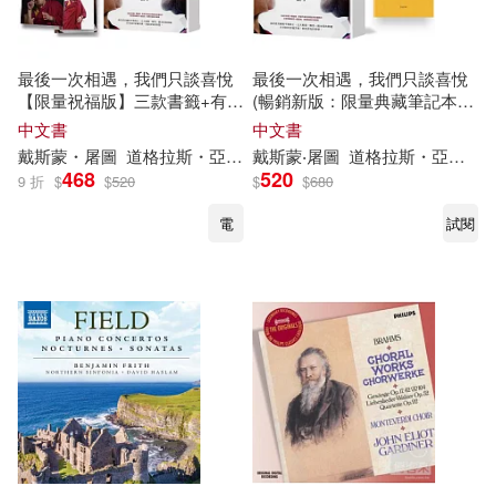
最後一次相遇，我們只談喜悅
最後一次相遇，我們只談喜悅
【限量祝福版】三款書籤+有聲
(暢銷新版：限量典藏筆記本
陪伴 溫暖收藏
+電影早場優惠套組)
中文書
中文書
戴斯
蒙
・
屠
圖
道格拉斯
・
亞伯拉姆
戴斯
達賴喇嘛
蒙
‧
屠
圖
道格拉斯
韓絜光
・
亞伯拉姆
468
520
9 折
$
$
520
$
$
680
電
試閱