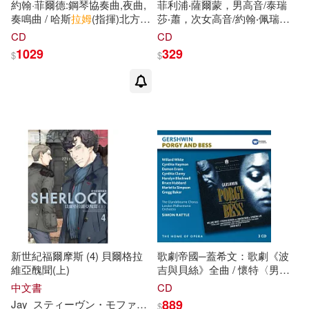
約翰·菲爾德:鋼琴協奏曲,夜曲,
菲利浦‧薩爾蒙，男高音/泰瑞
奏鳴曲 / 哈斯
拉姆
(指揮)北方交
莎‧蕭，次女高音/約翰‧佩瑞，
響樂團,
蒙
格列利亞(指揮)皇家
鋼琴/羅伯特，列文，鋼琴；賈
CD
CD
蘇格蘭國家管絃樂團 (6CD)
第納指揮
蒙
台威爾第合唱團 /
1029
329
$
$
(John Field: Piano Concertos,
布
拉姆
斯：合唱
Nocturnes, Sonatas / David
Haslam(conductor)Northern
Sinfonia,Andrew
Mogrelia(conductor)Royal
Scottish National Orchestra)
新世紀福爾摩斯 (4) 貝爾格拉
歌劇帝國─蓋希文：歌劇《波
維亞醜聞(上)
吉與貝絲》全曲 / 懷特〈男低
音〉海
蒙
〈女高音〉布雷克威
中文書
CD
爾〈女高音〉戴蒙‧伊凡斯〈男
889
Jay
スティーヴン・モファット
マーク・ゲイティス
王怡山
$