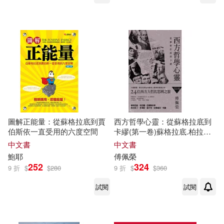
(violin) / Fuchs (violin) / Milstein
(violin),Garbousova (cello) /
Pascal (viola) / Francescatti
(violin) / Morini (violin) /
Nelsova (cello) / Rabin (violin)
(10CD))
圖解正能量：從蘇格拉底到賈
西方哲學心靈：從蘇格拉底到
伯斯依一直受用的六度空間
卡繆(第一卷)蘇格拉底.柏拉圖.
亞里斯多德.奧古斯丁.多瑪斯.
中文書
中文書
笛卡兒.史賓諾莎.休謨
鮑耶
傅佩榮
252
324
9 折
$
$
280
9 折
$
$
360
試閱
試閱