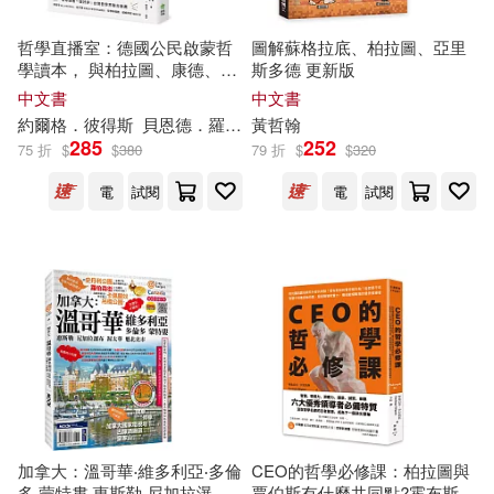
哲學直播室：德國公民啟蒙哲
圖解蘇格拉底、柏拉圖、亞里
學讀本， 與柏拉圖、康德、亞
斯多德 更新版
里斯多德等大師對談，解構18
中文書
中文書
大經典哲學思想
約爾格．彼得
斯
貝恩德．羅爾夫
黃哲翰
宋淑明
285
252
75 折
$
$
380
79 折
$
$
320
電
試閱
電
試閱
加拿大：溫哥華‧維多利亞‧多倫
CEO的哲學必修課：柏拉圖與
多‧蒙特婁‧惠斯勒‧尼加拉瀑布‧
賈伯斯有什麼共同點?霍布斯如