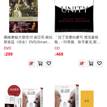
圖繪奧秘大發現10 迪亞哥.維拉
「拉丁音樂向麥可.傑克森致
斯奎茲《侍女》DVD(Smart
敬」/ 印蒂雅、歌手麥克.斯圖
Secrets of Great Paintings -
亞特、強.西卡達等(Tony
DVD
CD
Las Meninas, 1656, Diego
Succar / Unity : The Latin
299
469
$
$
Velazquez DVD)
Tribute to Michael Jackson)