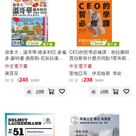
加拿大：溫哥華‧維多利亞‧多倫
CEO的哲學必修課：柏拉圖與
多‧蒙特婁‧惠斯勒‧尼加拉瀑布‧
賈伯斯有什麼共同點?霍布斯如
渥太華‧魁北克市 (電子書)
何看待祖克柏?從哲學千年智慧
中文電子書
中文電子書
中培養領袖特質、發展職場軟
蔣育荏
聖地亞哥．伊尼格斯
李屹
實力，養成縱橫職場的優秀領
245
238
88 折
$
$
399
85 折
$
$
400
導者 (電子書)
紙
試閱
紙
試閱