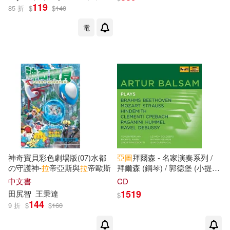
高音〉布魯斯‧胡巴德〈男中
119
85 折
$
$
140
音〉克拉雷〈女高音〉瑪麗耶
塔‧辛普森〈次女高音〉格雷格‧
電
貝克〈男中音〉巴林頓‧科曼
〈男高音〉 拉圖(HOME OF
OPERA-GERSHWIN: PORGY
AND BESS / Glyndebourne
Chorus London Philharmonic
Orchestra SIR SIMON
RATTLE 3CD)
神奇寶貝彩色劇場版(07)水都
亞
圖
拜爾森 - 名家演奏系列 /
の守護神-
拉
帝亞斯與
拉
帝歐斯
拜爾森 (鋼琴) / 郭德堡 (小提
琴) / 福克斯 (小提琴) / 米爾斯
中文書
CD
坦 (小提琴) / 嘉布索娃 (大提
1519
田尻智
王秉
達
$
琴) / 帕斯卡 (中提琴) / 富蘭契
144
9 折
$
$
160
斯卡弟 (小提琴) / 莫莉妮 (小提
琴) / 奈爾(Artur Balsam - plays
/ Balsam (piano) / Goldberg /