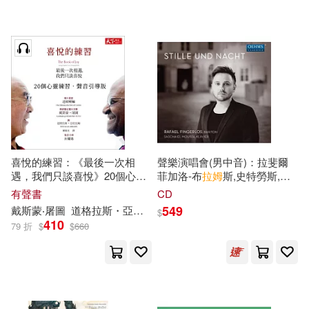
可超商取貨(56)
傅佩榮(1)
少年牛頓(1)
PCuSER電腦人文化(2)
可海外宅配(55)
戴斯蒙・屠圖(1)
新小牛頓(1)
博雅(2)
台灣角川(2)
可港澳店取(50)
施特勞斯(1)
李世安(1)
墨刻(2)
易博士出版社(2)
可新加坡店取(45)
牛頓教科書編輯群(1)
喜悅的練習：《最後一次相
聲樂演唱會(男中音)：拉斐爾
臉譜(2)
Belle Ame(1)
遇，我們只談喜悅》20個心靈
菲加洛-布
拉姆
斯,史特勞斯,霍
可菲律賓店取(53)
練習.聲音引導版 (有聲書)
斯坦
圖
,舒伯特,舒曼(沉默和夜
田尻智(1)
章雪富(1)
有聲書
CD
晚) (CD)(Vocal Recital
Deutsche Grammophon(1)
549
戴斯
蒙
‧
屠
圖
道格拉斯
・
亞伯拉姆
達賴喇嘛
$
(Baritone): Rafael Fingerlos -
410
79 折
$
$
660
BRAHMS, J. / STRAUSS, R. /
章雪富著(1)
謝延庚(1)
電子書
(可複選)
FÜRSTENTHAL, R. /
Linfair Records Limited(1)
SCHUBERT, F. /
SCHUMANN, R. (Stille und
鮑耶(1)
適合手機平板閱讀(5)
Nacht))
MIRARE(1)
Oehms(1)