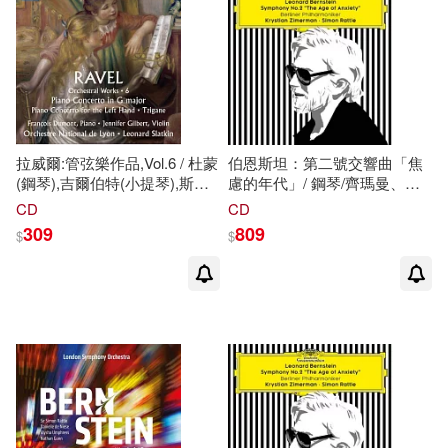
拉威爾:管弦樂作品,Vol.6 / 杜蒙
伯恩斯坦：第二號交響曲「焦
(鋼琴),吉爾伯特(小提琴),斯拉
慮的年代」/ 鋼琴/齊瑪曼、拉
特金(指揮)國立里昂管弦樂團
圖指揮/柏林愛樂 (黑膠LP)
CD
CD
(CD)(Ravel: Orchestral Works
(Destination Rachmaninov /
309
809
$
$
Vol. 6 / Dumont (piano),Gilbert
Daniil Trifonov, Philadelphia
(violin),Slatkin(conductor)Orchestre
Philharmoniker, Simon Rattle
National de Lyon)
Bernstein : Symphony No 2 –
The Age Of Anxiety/ Krystian
Zimerman, Berliner
Philharmoniker, Simon Rattle
(LP))