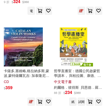
324
9 折
$
$
360
唱團 (2CD)(Haydn: Die
Schöpfung (The Creation) /
電
Lucy Crowe (soprano),
Benjamin Bruns (tenor),
Christian Gerhaher (baritone) /
Sir Simon Rattle (conductor) /
Symphonie-Orchester des
Bayerischen Rundfunks, Chor
des Bayerischen Rundfunks
(2CD))
卡薩多,塞維略,格拉納多斯,蒙
哲學直播室：德國公民啟蒙哲
波,蒙特薩爾瓦吉: 加泰隆尼亞
學讀本， 與柏拉圖、康德、亞
小提琴作品 / 甘德爾曼 (小提
里斯多德等大師對談，解構18
CD
中文電子書
琴) / 馬丁(鋼琴)(Catalan Violin
大經典哲學思想 (電子書)
359
約爾格．彼得
斯
貝恩德．羅爾夫
$
Works By Gaspar Cassadó;
234
88 折
$
$
380
Jordi Cervelló; Enrique
Granados; Federico Mompou;
紙
試閱
Xavier Montsalvatge / Janna