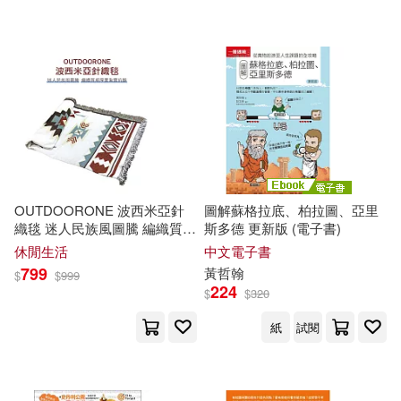
Gandelman (violin) / Laia
Martín (piano))
OUTDOORONE 波西米亞針
圖解蘇格拉底、柏拉圖、亞里
織毯 迷人民族風圖騰 編織質感
斯多德 更新版 (電子書)
厚實紮實抗皺- B格拉斯
休閒生活
中文電子書
799
黃哲翰
$
$
999
224
$
$
320
紙
試閱