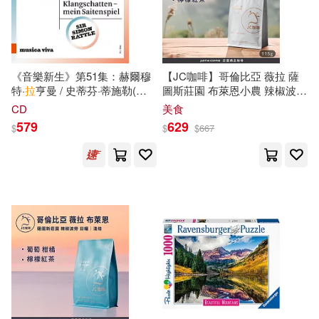
《音樂新生》第51集：赫爾穆
【JC咖啡】哥倫比亞 薇拉 薩
特·
拉
亨曼 / 史蒂芬·蒂施勒(獨
圖斯莊園 布萊恩小農 辣椒波旁
奏)/ 菅原幸子(獨奏) / 逸見智子
日曬 咖啡豆1包│淺焙-1/4磅
CD
美食
(獨奏) / 亞歷山大·韋特 (獨奏) /
(115g)莊園咖啡 新鮮烘焙
579
629
$
$
$
667
賽門·拉圖,馬蒂亞斯·赫爾曼賽
門·拉圖,馬蒂亞斯·赫爾曼 / /巴
伐利亞廣播交響樂團(Musica
viva, Vol. 51 Helmut
Lachenmann/Stefan Tischler
(soloist), Yukiko Sugawara
(soloist), Tomoko Hemmi
(soloist), Alexander Waite
(soloist) / Sir Simon Rattle,
Matthias Hermann /
Symphonie-Orchester des
Bayerischen Rundfunks)