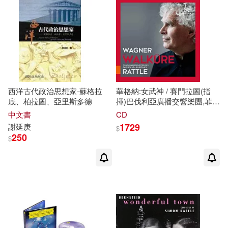
西洋古代政治思想家-蘇格拉
華格納:女武神 / 賽門拉圖(指
底、柏拉圖、亞里斯多德
揮)巴伐利亞廣播交響樂團,菲多
洛娃(女高音),蓋布勒(女高音),
中文書
CD
哈弗瓦森(男低音),赫克爾(女低
1729
謝延庚
$
音),強斯頓(次女高音),庫爾曼
250
$
(歌手),
拉
考維斯卡娃(次女高音)
…眾多藝人(Wagner: Die
Walkure / Sir Simon
Rattle(conductor)Bavarian
Radio Symphony
Orchestra,Broderick(soprano),Ga
soprano),Kulman(singer),Lapkov
soprano)…Various Artists)