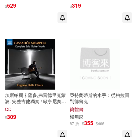
BERNSTEIN - 3CD / Simon
(Janacek : Glagolitic Mass;
529
319
$
$
Rattle, André Previn, Paavo
Sinfonietta / Sir Simon Rattle)
Järvi)
加斯帕爾卡薩多,弗雷德里克蒙
亞特蘭蒂斯的水手：從柏拉圖
波: 完整吉他獨奏 / 歐亨尼奧德
到德魯克
拉奇亞拉 (吉他)(Gaspar
CD
簡體書
Cassadó; Federico Mompou:
309
楊無銳
$
Complete Solo Guitar Works /
355
87 折
$
$
408
Eugenio Della Chiara (guitar))