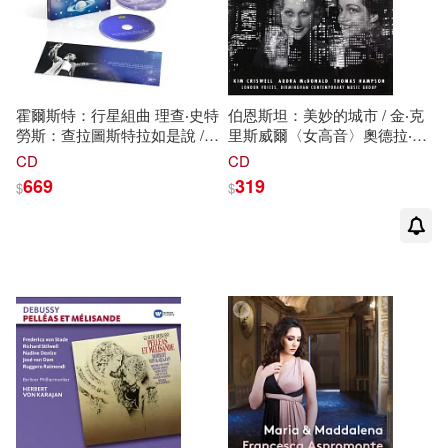
霍爾斯特：行星組曲 理查‧史特
伯恩斯坦：美妙的城市 / 金‧克
勞斯：查拉圖斯特拉如是說 /
里斯威爾〈女高音〉奧德拉‧麥
史坦伯格指揮 / 波士頓交響樂
克唐納〈女高音〉漢普森〈男
CD
CD
團 (CD+Blu-ray Audio)(Holst :
中音〉布倫特‧巴瑞特〈男高
669
319
$
$
The Planets, Richard Strauss :
音〉吉爾弗瑞〈男中音〉卡爾‧
Also Sprach Zarathustra /
戴
〈男中音〉提摩西‧羅賓森
William Steinberg, Boston
〈男高音〉 拉圖〈指揮〉伯明
Symphony Orchestra (CD+BR
罕當代音樂樂團與倫敦人聲合
Audio))
唱團 (CD)(Bernstein:
Wonderful Town / Sir Simon
Rattle)