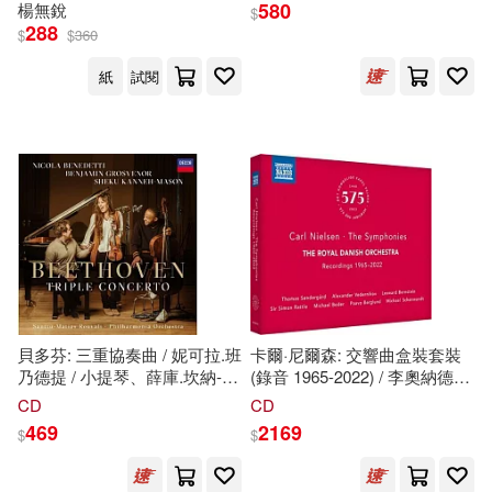
580
楊無銳
$
Verklarte Nacht & Pelleas und
288
$
$
360
Melisande)
紙
試閱
貝多芬: 三重協奏曲 / 妮可拉.班
卡爾·尼爾森: 交響曲盒裝套裝
乃德提 / 小提琴、薛庫.坎納-梅
(錄音 1965-2022) / 李奧納德伯
森/大提琴、班傑明.葛羅斯文諾
恩斯坦,桑德嘉,韋傑爾尼科夫,
CD
CD
/ 鋼琴、/ 桑圖-馬提亞斯.羅瓦
賽門拉圖, 米夏埃爾波德, 貝里
469
2169
$
$
利，指揮 / 愛樂管弦樂團
隆德, 史孟溫德(指揮) / 丹麥皇
(Beethoven: Triple Concerto /
家交響樂團 (4CD)(Carl
Nicola Benedetti, Sheku
Nielsen: the Symphonies