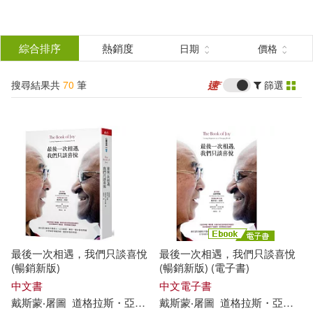
搜
尋
分類
綜合排序
熱銷度
日期
價格
(單選)
結
搜尋結果共
70
筆
篩選
圖書(21)
所有商品(70)
果
影音(35)
美食(2)
篩
選
休閒生活(1)
婦幼生活(1)
展開
作者
(可複選)
電子書(7)
有聲書(3)
最後一次相遇，我們只談喜悅
最後一次相遇，我們只談喜悅
道格拉斯・亞伯拉姆(7)
(暢銷新版)
(暢銷新版) (電子書)
中文書
中文電子書
戴斯
蒙
‧
屠
圖
道格拉斯
・
亞伯拉姆
戴斯
達賴喇嘛
蒙
‧
屠
圖
韓絜光
道格拉斯
・
亞伯拉姆
達賴喇嘛(7)
戴斯蒙‧屠圖(6)