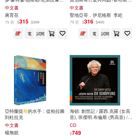
渥太華‧魁北克市
何看待祖克柏?從哲學千年智慧
中文書
中文書
中培養領袖特質、發展職場軟
蔣育荏
聖地亞哥．伊尼格斯
李屹
實力，養成縱橫職場的優秀領
315
316
79 折
$
$
399
79 折
$
$
400
導者
電
試閱
電
試閱
亞特蘭提
斯
的水手：從柏拉圖
海頓: 創世記 / 露西.克羅 (女高
到杜拉克
音), 班傑明.布倫斯 (男高音) /
克里斯蒂安.
格
哈赫爾 (男中音)
中文書
CD
/ 賽門.拉圖(指揮) / 巴伐利亞廣
749
楊無銳
$
播交響樂團 / 巴伐利亞廣播合