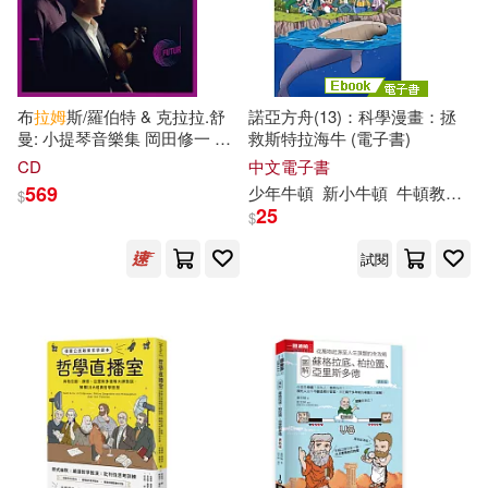
立緒(1)
紅旗出版社(1)
華東師範大學出版社(1)
布
拉姆
斯/羅伯特 & 克拉拉.舒
諾亞方舟(13)：科學漫畫：拯
曼: 小提琴音樂集 岡田修一 小
救斯特拉海牛 (電子書)
遼寧教育出版社(1)
提琴 克萊蒙.魯費柏 鋼琴
CD
中文電子書
(Suichi Okada / Johannes
569
少年牛頓
新小牛頓
牛頓教科書編輯群
$
Brahms, Robert & Clara
25
阿思克愛科學有限公司(1)
$
Schumann)
試閱
青文(1)