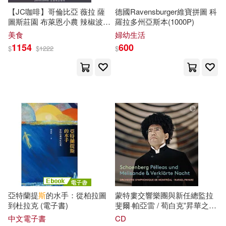
【JC咖啡】哥倫比亞 薇拉 薩
德國Ravensburger維寶拼圖 科
圖斯莊園 布萊恩小農 辣椒波旁
羅拉多州亞斯本(1000P)
日曬 咖啡豆1包│淺焙-半磅
美食
婦幼生活
(230g)莊園咖啡 新鮮烘焙
1154
600
$
$
1222
$
亞特蘭提
斯
的水手：從柏拉圖
蒙特婁交響樂團與新任總監拉
到杜拉克 (電子書)
斐爾·帕亞雷 / 荀白克”昇華之
夜”與”佩利亞斯與梅麗桑德”
中文電子書
CD
(Rafael Payare / Schoenberg: