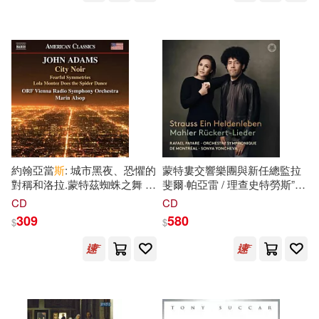
Kanneh-Mason, Benjamin
Boxed Set (recordings 1965-
Grosvenor)
2022 ) / Leonard Bernstein,
Thomas Søndergård,
Alexander Vedernikov,Simon
Rattle, Michael Boder, Paavo
Berglund, Michael Schønwandt
/ The Royal Danish Orchestra
(4CD))
約翰亞當
斯
: 城市黑夜、恐懼的
蒙特婁交響樂團與新任總監拉
對稱和洛拉.蒙特茲蜘蛛之舞 /
斐爾·帕亞雷 / 理查史特勞斯”英
馬林阿爾索普 (指揮) / 維也納
雄的生涯”(Rafael Payare
CD
CD
廣播交響樂團(John Adams:
conducts Montreal Symphony
309
580
$
$
City Noir, Fearful Symmetries
Orchestra / Strauss: Ein
& Lola Montez Does the Spider
Heldenleben & Mahler:
Dance / Marin Alsop
Ruckert-Lieder)
(conductor) / ORF Vienna
Radio Symphony Orchestra)