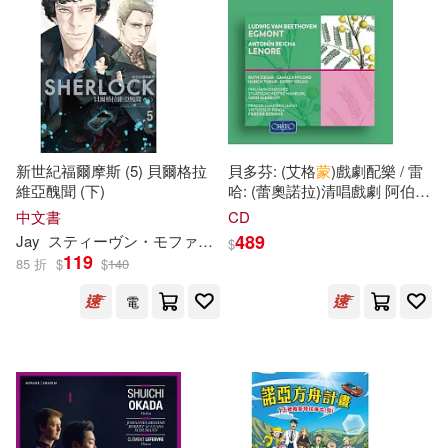
（美）斯坦利·羅森(1)
適合平板閱讀(2)
Orfeo(1)
Profil(1)
三民(1)
上海人民出版社(1)
其他
(可複選)
中國地圖出版社(1)
新世紀福爾摩斯 (5) 貝爾格拉
貝多芬: (艾格
蒙
)戲劇配樂 / 雷
現在可購買商品(34)
維亞醜聞 (下)
哈: (蕾奧諾拉)清唱戲劇 阿伯瑞
許特 & 弗利德‧貝爾紐
斯
指揮
中文書
CD
中國社會科學出版社(1)
價格
(2CD)(Beethoven: Egmont,
-
489
Jay
スティーヴン・モファット
マーク・ゲイティス
王怡山
$
範圍
Op. 84 & Antonín Reicha:
119
85 折
$
$
140
Lenore / Frieder Bernius, Gerd
大智文化(1)
Albrecht (2CD))
電
天津人民出版社(1)
太古國際(1)
環球-DECCA(1)