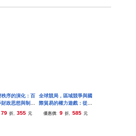
濟秩序的演化：百
全球競局，區域競爭與國
爭財政思想與制度
際貿易的權力遊戲：從資
動員的轉變
源分布到生產轉移，解構
79
355
9
585
折,
元
優惠價:
折,
元
地理環境、科技創新與政
策博弈如何影響國際經濟
秩序