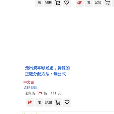
紙
試閱
電
試閱
走出資本額迷思，資源的
正確分配方法：無公式深
入探索企業財務觀念、社
中文書
會責任與國際競爭的全景
遠略
智庫
視角
79
331
優惠價:
折,
元
電
試閱