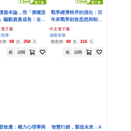
債資本論，用「債權思
戰爭經濟秩序的演化：百
」驅動資產成長：全球
年來戰爭財政思想與制度
野下的財務槓桿與現金
動員的轉變 (電子書)
文電子書
中文電子書
流管理 (電子書)
略
智庫
遠略
智庫
88
258
88
316
惠價:
折,
元
優惠價:
折,
元
紙
試閱
紙
試閱
普效應：權力心理學與
智慧行銷，製造未來：A