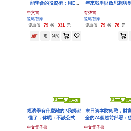
能學會的投資術：用ET
年來戰爭財政思想與
F、預算管理與收支平衡，
動員的轉變 (有聲書
中文書
有聲書
擺脫月光焦慮，建立穩固
遠略
智庫
遠略
智庫
財務體質
79
331
79
78
優惠價:
折,
元
優惠價:
折,
元
電
試閱
經濟學有什麼難的?我媽都
末日資本防衛戰，財
懂了，你呢：不談公式，
全的74個超前部署：
只談生活!用最日常的語
融崩壞到資產重建，
中文電子書
中文電子書