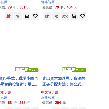
言，讀懂最有用的知識
下一場危機倖存者的行動
略
智庫
遠略
智庫
藍圖
79
331
79
434
惠價:
折,
元
優惠價:
折,
元
電
電
試閱
資起手式，職場小白也
走出資本額迷思，資源的
能學會的投資術：用ET
正確分配方法：無公式深
、預算管理與收支平衡，
入探索企業財務觀念、社
文電子書
中文電子書
脫月光焦慮，建立穩固
會責任與國際競爭的全景
略
智庫
遠略
智庫
財務體質 (電子書)
視角 (電子書)
88
258
294
惠價:
折,
元
優惠價:
元