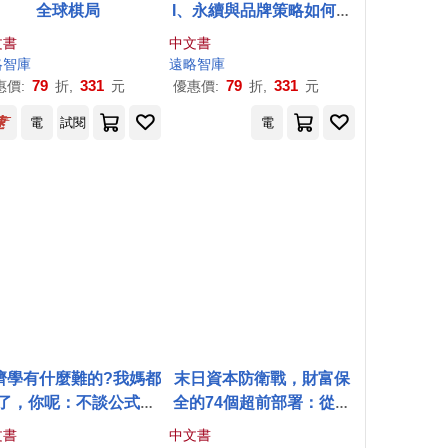
全球棋局
I、永續與品牌策略如何改
變工業品的市場邏輯
文書
中文書
略
智庫
遠略
智庫
79
331
79
331
惠價:
折,
元
優惠價:
折,
元
電
試閱
電
濟學有什麼難的?我媽都
末日資本防衛戰，財富保
了，你呢：不談公式，
全的74個超前部署：從金
只談生活!用最日常的語
融崩壞到資產重建，寫給
文書
中文書