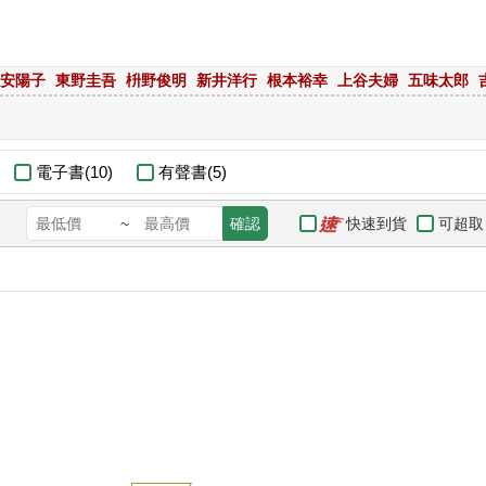
安陽子
東野圭吾
枡野俊明
新井洋行
根本裕幸
上谷夫婦
五味太郎
電子書(10)
有聲書(5)
快速到貨
可超取
~
確認