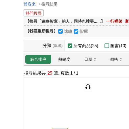
博客來
搜尋結果
熱門搜尋
【搜尋「遠略智庫」的人，同時也搜尋......】
一行禪師
富
【我要重新搜尋】
遠略
智庫
分類
所有商品(25)
圖書(10)
(單選)
日期
價格
綜合排序
熱銷度
搜尋結果共
25
筆, 頁數
1
/ 1