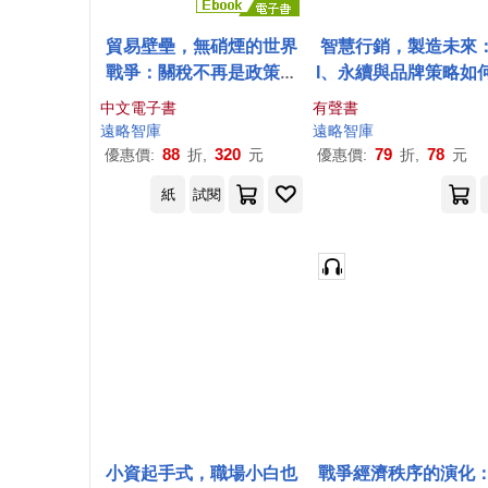
貿易壁壘，無硝煙的世界
智慧行銷，製造未來
戰爭：關稅不再是政策，
I、永續與品牌策略如
是武器；貿易不再是交
變工業品的市場邏輯 (
中文電子書
有聲書
流，是壓制；臺灣，該如
書)
遠略
智庫
遠略
智庫
何不在戰場中失語? (電子
88
320
79
78
優惠價:
折,
元
優惠價:
折,
元
書)
紙
試閱
小資起手式，職場小白也
戰爭經濟秩序的演化