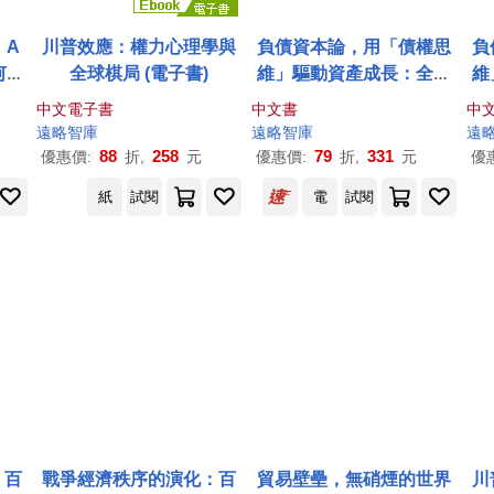
：A
川普效應：權力心理學與
負債資本論，用「債權思
負
何改
全球棋局 (電子書)
維」驅動資產成長：全球
維
有聲
視野下的財務槓桿與現金
視
中文電子書
中文書
中
流管理
遠略
智庫
遠略
智庫
遠
88
258
79
331
優惠價:
折,
元
優惠價:
折,
元
優
紙
試閱
電
試閱
：百
戰爭經濟秩序的演化：百
貿易壁壘，無硝煙的世界
川