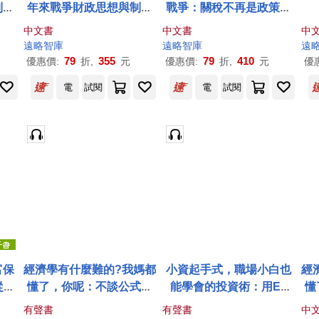
制度
年來戰爭財政思想與制度
戰爭：關稅不再是政策，
)
動員的轉變
是武器；貿易不再是交
中文書
中文書
中
流，是壓制；臺灣，該如
遠略
智庫
遠略
智庫
遠
何不在戰場中失語?
79
355
79
410
優惠價:
折,
元
優惠價:
折,
元
優
電
試閱
電
試閱
富保
經濟學有什麼難的?我媽都
小資起手式，職場小白也
經
從金
懂了，你呢：不談公式，
能學會的投資術：用ET
懂
寫給
只談生活!用最日常的語
F、預算管理與收支平衡，
有聲書
有聲書
中