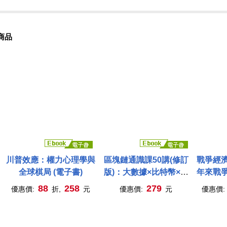
商品
川普效應：權力心理學與
區塊鏈通識課50講(修訂
戰爭經
全球棋局 (電子書)
版)：大數據×比特幣×通
年來戰
證經濟×去中心化金融，
88
258
279
優惠價:
折,
元
優惠價:
元
優惠價:
克服「知識的詛咒」，掌
子
握關鍵概念，凡人也能走
近區塊鏈! (電子書)