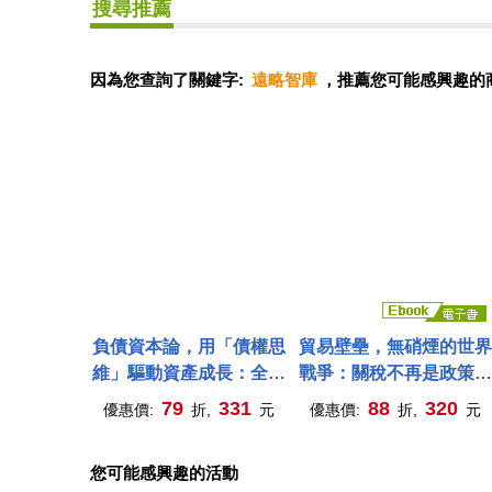
搜尋推薦
因為您查詢了關鍵字:
遠略智庫
，推薦您可能感興趣的
負債資本論，用「債權思
貿易壁壘，無硝煙的世界
維」驅動資產成長：全球
戰爭：關稅不再是政策，
視野下的財務槓桿與現金
是武器；貿易不再是交
79
331
88
320
優惠價:
折,
元
優惠價:
折,
元
流管理
流，是壓制；臺灣，該如
何不在戰場中失語? (電
您可能感興趣的活動
書)