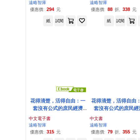
言，讀懂最有用的知識 (電
下一場危機倖存者的
遠略
智庫
遠略
智庫
子書)
藍圖 (電子書)
294
88
338
優惠價:
元
優惠價:
折,
元
紙
試閱
紙
試閱
花得清楚，活得自由：一
花得清楚，活得自由
套沒有公式的庶民經濟
套沒有公式的庶民經
學，用選擇改寫你的人生
學，用選擇改寫你的
中文電子書
中文書
價值排序 (電子書)
價值排序
遠略
智庫
遠略
智庫
315
79
355
優惠價:
元
優惠價:
折,
元