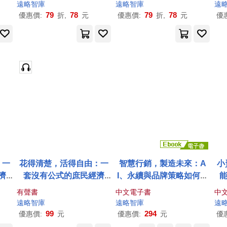
行動
言，讀懂最有用的知識 (有
擺脫月光焦慮，建立穩固
遠略
智庫
遠略
智庫
遠
聲書)
財務體質 (有聲書)
79
78
79
78
優惠價:
折,
元
優惠價:
折,
元
優
：一
花得清楚，活得自由：一
智慧行銷，製造未來：A
小
濟
套沒有公式的庶民經濟
I、永續與品牌策略如何改
人生
學，用選擇改寫你的人生
變工業品的市場邏輯 (電子
F
有聲書
中文電子書
中
價值排序 (有聲書)
書)
擺
遠略
智庫
遠略
智庫
遠
99
294
優惠價:
元
優惠價:
元
優