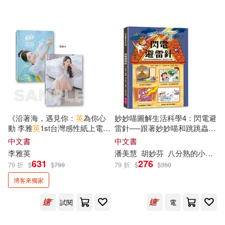
宋一璋（主編）(1)
國立陽明交通大學出版社(1)
小林祥晃(1)
國防工業出版社(1)
小海豚編輯室編著(1)
團結出版社(1)
地震出版社(1)
小高潮色計事務所(1)
城邦學院(1)
大是文化(1)
《沿著海，遇見你：
英
為你心
妙妙喵圖解生活科學4：閃電避
動 李雅
英
1st台灣感性紙上電影
雷針──跟著妙妙喵和跳跳蟲用
尹章義(1)
尹雨詩(1)
系列》博客來獨家雙書衣限定
圖像思考，破解生活大小問!
中文書
中文書
大田(1)
版
李雅
英
潘美慧
胡妙芬
八分熟的小李子
631
276
79 折
$
$
799
79 折
$
$
350
山香教師招聘考試命題研究中心(1)
安徽少年兒童出版社(1)
博客來獨家
崔鍾雷編著(1)
試閱
電
安徽科學技術出版社(1)