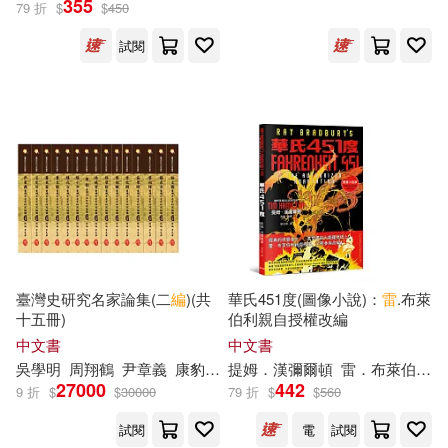
編(12)
355
79 折
$
$
450
> (日本製作)(Bach: Violin
Concerto, Sonata, Sinfonia, &
試閱
匪我思存(6)
樂多多(6)
Others)
展開
邱律蒼(6)
冒牌生(5)
出版社
(可複選)
邱言龍 聶正斌 雷振國 編著 王兵 審
(5)
世界圖書出版公司北京公司(22)
（美）伯內特(5)
李秀英(4)
清華大學出版社(21)
烽火戲諸侯(4)
石延博(4)
臺灣史研究名家論集(二
編
)(共
華氏451度(圖像小說)：
雷
.布萊
十五冊)
伯利親自授權改編
首都師範大學出版社(14)
展開
中文書
中文書
說詞解字辭書研究中心編著(4)
吳學明
周翔鶴
尹章義
康豹
徐曉望
提姆．漢彌爾頓
李乾朗
林文龍
雷
．布萊伯利
楊彥杰
王
北京體育大學出版社(12)
27000
442
9 折
$
$
30000
79 折
$
$
560
配送方式
(可複選)
奧諾雷．德．巴爾札克(3)
試閱
電
試閱
上海科學技術出版社(10)