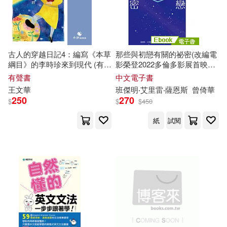
上海中醫藥大學出版社(1)
九通早教研究中心編著(1)
上海交通大學出版社(1)
古人的穿越日記4：編寫《本草
那些與初戀有關的祕密(改編電
任森（編）(1)
綱目》的李時珍來到現代 (有聲
影榮登2022多倫多影展首映
上海外語教育出版社(1)
書)
片，《紐約時報》年度最佳青
有聲書
中文電子書
少年小說) (電子書)
俞菊峰（主編）(1)
王文華
班傑明‧艾里
雷
‧薩恩斯
曾倚華
上海大學出版社(1)
250
270
$
$
$
450
傑克‧倫敦(1)
紙
試閱
上海文化出版社(1)
優百科出版社編著(1)
上海文藝出版社(1)
冷君雷 王慧敏 編著(1)
上海科學技術文獻出版社(1)
劉幹才(1)
劉愛琴(1)
上海辭書出版社(1)