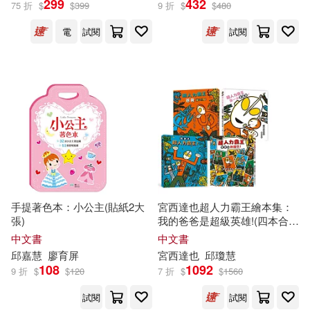
299
432
75 折
$
$
399
9 折
$
$
480
河北少年兒童出版社(2)
電
試閱
試閱
(美) 馬克·吐溫(1)
浙江大學出版社(2)
(美)亨利著(1)
湖北教育出版社(2)
(美)懷爾德著(1)
獨步文化(2)
知識出版社(2)
(美)海明威(1)
(美)霍桑(1)
積木文化(2)
(美)馬克·吐溫(1)
手提著色本：小公主(貼紙2大
宮西達也超人力霸王繪本集：
華中科技大學出版社(2)
張)
我的爸爸是超級英雄!(四本合
售)
中文書
中文書
(英)莎士比亞(1)
邱
嘉慧
廖育屏
宮西達也
邱
瓊慧
華東師範大學出版社(2)
108
1092
9 折
$
$
120
7 折
$
$
1560
Charles and Mary Lamb(1)
試閱
試閱
蓋亞(2)