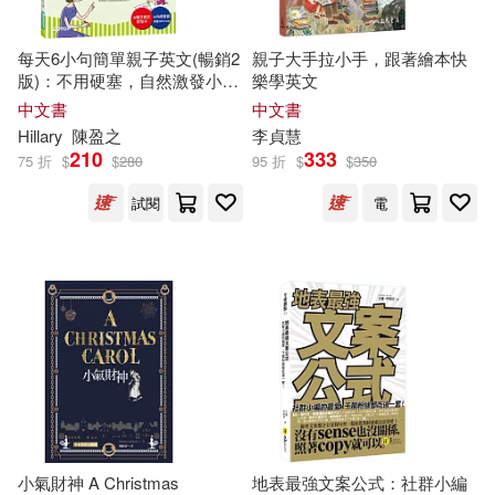
每天6小句簡單親子英文(暢銷2
親子大手拉小手，跟著繪本快
蘿拉．潔恩．愛爾絲(1)
版)：不用硬塞，自然激發小孩
樂學英文
聽說英語的潛能，連爸媽也跟
中文書
中文書
著突飛猛進!(附音檔QR Code)
裘明惠（主編）(1)
Hillary
陳盈之
李貞慧
210
333
75 折
$
$
280
95 折
$
$
350
裴栓保編著(1)
許庭妮(1)
試閱
電
許洋(1)
許諾晨(1)
課程教材研究所編著(1)
趙敏 成應翠 編著(1)
邁克爾．波洛克(1)
邱一新(1)
小氣財神 A Christmas
地表最強文案公式：社群小編