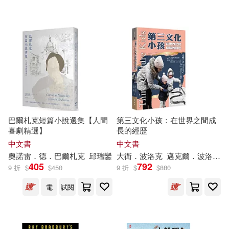
EZ Talk 編輯部(1)
西安交通大學出版社(2)
Enid Blyton(1)
親子天下(2)
Paddy Chao 趙培均(1)
長江文藝出版社(2)
麥田(2)
Washington Irving等(1)
黑龍江科學技術出版社(2)
巴爾札克短篇小說選集【人間
第三文化小孩：在世界之間成
喜劇精選】
長的經歷
William Shakespeare(1)
中文書
中文書
ARTEK(1)
AVI(1)
奧諾
雷
．德．巴爾札克
邱
瑞鑾
大衛．波洛克
邁克爾．波洛克
405
792
9 折
$
$
450
9 折
$
$
880
[俄]伊·安·克雷洛夫(1)
Archiv(1)
BIS(1)
電
試閱
[哈薩克斯坦]杜申諾娃 王小慶 編著
(1)
Chandos(1)
[瑞典]倫納特·比約克 [法]費德里克·