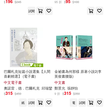
196
95
北京理工大學出版社(1)
$
$
245
95 折
$
$
100
天津市作家協會（編）(1)
試閱
千華數位文化(1)
姜春蘭，高廣文(1)
南京大學出版社(1)
威廉‧帕列克(1)
南開大學出版社(1)
孟采・茱妮安(1)
吉林出版集團有限責任公司(1)
孫志偉，劉海亭 編著(1)
巴爾札克短篇小說選集【人間
金祕書為何那樣 原著小說2(李
吉林攝影出版社(1)
喜劇精選】 (電子書)
英俊書腰版)
中文電子書
中文書
孫志偉，劉海亭編著(1)
奧諾
雷
．德．巴爾札克
邱
瑞鑾
鄭景允
張靜怡
哈爾濱工業大學出版社(1)
315
315
$
$
450
9 折
$
$
350
安東尼‧聖修伯里(1)
紙
試閱
電
試閱
商周出版(1)