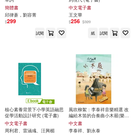
吳敏 張傳儒 張琴 編著(1)
簡體書
中文電子書
五洲傳播出版社(1)
邱
律蒼，劉容菁
王文華
周利君、雷涵彧、汪興楣(1)
299
256
$
$
$
320
人民教育出版社(1)
試閱
紙
試閱
周利君，雷涵彧，汪興楣(1)
人民體育出版社(1)
周翔鶴(1)
嚴英(1)
作家出版社(1)
坂本奈緒(1)
倍斯特出版事業有限公司(1)
大耳朵工作室 編著(1)
優百科(1)
前衛(1)
核心素養背景下小學英語融思
風吹柳絮：李泰祥音樂精選 改
大耳朵英語研發團隊編著(1)
促學活動設計研究 (電子書)
編給木笛的合奏曲小木屐(樂
北京師範大學出版社(1)
譜)
中文電子書
中文書
周利君、
雷
涵彧、汪興楣
李泰祥、劉永泰
大衛．波洛克(1)