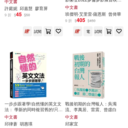
中文書
雷．布萊伯利(2)
鸚鵡洲(2)
片，《紐約時報》年度最佳青
中文書
許庭妮
邱
嘉慧
廖育屏
台灣東販(2)
和平國際(2)
少年小說)
45
班傑明‧艾里
雷
‧薩恩斯
曾倚華
9 折
$
$
50
405
黛安娜．韋恩．瓊斯(2)
9 折
$
$
450
大連理工大學出版社(2)
試閱
電
試閱
（丹）安徒生(2)
好人出版(2)
如何(2)
（俄羅斯）契訶夫(2)
寶鼎(2)
小熊出版(2)
（法）巴爾扎克(2)
崇文書局(2)
崧燁文化(2)
(法)凡爾納(1)
廣西教育出版社(2)
一步步跟著學!自然懂的英文文
戰後初期的台灣報人：吳濁
(法)聖埃克絮佩里(1)
法： 學新的同時複習舊的!只要
流、李萬居、雷震、曾虛白
教育科學出版社(2)
晨星(2)
會中文就能學會的漸進式英文
中文書
中文書
文法重建
邱
律蒼
胡惠瑛
邱
家宜
(法)聖埃克蘇佩里(1)