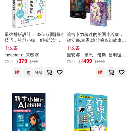
李四光(1)
水滴文化(1)
李安，王廷懋，朱文婷(1)
江蘇大學出版社(1)
最強排版設計： 32個版面關鍵
讓吉卜力著迷的英國小說家：
技巧，社群小編、斜槓設計，
黛安娜.韋恩.瓊斯的奇幻故事精
李家同(1)
李小虎(1)
自學者神速升級!
選(《巫師霍爾三部曲》+《時
中文書
中文書
江蘇教育出版社(1)
空之城》共五冊)
ingectar-e
黃薇嬪
黛安娜．韋恩．瓊斯
呂明璇
李
379
1499
李彥勳(1)
李星野(1)
79 折
$
$
480
75 折
$
$
1999
江蘇文藝出版社(1)
電
試閱
李春雷(1)
李曉紅（主編）(1)
江西教育出版社(1)
海鴿(1)
李泰祥、劉永泰(1)
清文華泉(1)
李浭等編著(1)
李濤 編著(1)
清文華泉事業有限公司(1)