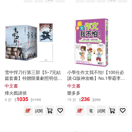
無敵英語編輯小組(1)
王佐良(1)
王守仁（主編）(1)
王津(1)
王玉艷(1)
王盛 才常慧 編著(1)
王艷(1)
王艷萍(1)
王見川(1)
雪中悍刀行第三部【5~7完結
小學生作文我不怕!【100分必
篇套書】特贈限量劇照明信片
讀‧Q版神攻略】No.1學霸李小
(徐鳳年江湖款)：張若昀、胡
白嗆辣指導，高斯&英格力終
中文書
中文書
軍、李庚希領銜主演電視劇
於開竅了
琹涵(1)
烽火戲諸侯
樂多多
《雪中悍刀行》原著小說
1035
236
9 折
$
$
1150
79 折
$
$
299
田中興，陳大勇（編著）(1)
試閱
電
試閱
田娟(1)
田嵐書 編著(1)