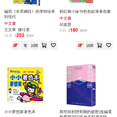
溫戈 編著(2)
潘于真(2)
編寫《本草綱目》的李時珍來
粉紅豬小妹16色色鉛筆著色畫
平裝本(3)
海豚出版社(3)
到現代
中文書
中文書
潘美慧(2)
邱
嘉慧
180
王文華
陳玨君
聯經出版公司(3)
9 折
$
$
200
252
79 折
$
$
320
班傑明‧艾里雷‧薩恩斯(2)
電
試閱
試閱
Warner Classics(2)
三民(2)
美國迪斯尼公司編著(2)
上海三聯書店(2)
胡妙芬(2)
薛西斯(2)
上海譯文出版社(2)
邱言龍 雷振國 聶正斌 編著 王兵 審
(2)
中國紡織出版社(2)
陳小慰 主編(2)
凱信出版(2)
原點(2)
小小夢想家著色本
那些與初戀有關的祕密(改編電
影榮登2022多倫多影展首映