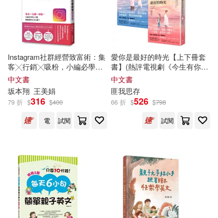
華盛頓‧歐文(1)
葛湄菲 編著(1)
Instagram社群經營致富術：集
愛你是最好的時光【上下冊套
客╳行銷╳吸粉，小編必學的
書】(熱評電視劇《今生有你》
葛湄菲 高岱清 編著(1)
69個超強祕技完全公開!
原著小說，鍾漢良、李小冉領
中文書
中文書
銜主演)
坂本翔
王美娟
匪我思存
葛瑞斯．摩爾(1)
蔡相煇(1)
316
526
79 折
$
$
400
66 折
$
$
798
電
試閱
試閱
薛永庫（編著）(1)
蘇州博物館，蘇州市檔案館，蘇州
中國絲綢檔案館編著(1)
蘇承樂(1)
蘇筱嵐(1)
蘇西（編著）(1)