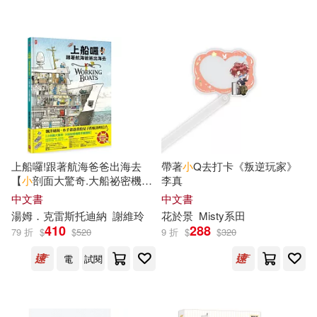
可超商取貨(385)
小池直己(3)
徐超 編著(3)
野人(9)
可海外宅配(381)
李曉紅(3)
王文華(3)
中國對外翻譯出版公司(8)
可港澳店取(372)
粵雅小叢書編委會編著(3)
外文出版社(8)
可新加坡店取(371)
說詞解字辭書研究中心(3)
上船囉!跟著航海爸爸出海去
帶著
小
Q去打卡《叛逆玩家》
經濟科學出版社(8)
【
小
剖面大驚奇.大船祕密機關
李真
可菲律賓店取(372)
手繪圖解】(STEAM科學素
邱嘉慧(3)
金寶英(3)
中文書
中文書
養)：從捕蟹船到海巡艦、從消
外語教學與研究出版社(7)
湯姆．克雷斯托迪納
謝維玲
花於景
Misty系田
防船、渡輪到研究船，海上英
410
288
79 折
$
$
520
9 折
$
$
320
雄工作大公開
陳小慰（主編）(3)
上市日期
(可複選)
寂天(7)
華語教學出版社(7)
電
試閱
魏峰 編著(3)
A.J. Low(2)
一個月內上市新品(1)
GRANUP(6)