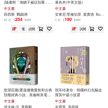
西藏人民出版社(1)
講談社(1)
(隨書附「海鱗子祕話別冊」，
著色本(中英文版)
內含編輯部&作者
群
專訪、
中文書
中文書
梅爾維爾(1)
「海鱗子的一日」揭密、特典
薛西斯
鸚鵡洲
安東尼‧聖修伯里
葉實琥
Bunny
譯林出版社(1)
輕舟(1)
短篇小說〈神明的箱子〉等豐
254
190
85 折
$
$
299
5 折
$
$
380
富內容)
梅麗，程心，劉思遠（編著）(1)
電
試閱
試閱
遼寧科學技術出版社(1)
楊國俊 邱革加 劉瑾 楊娜 編著(1)
重慶大學電子音像出版社有限公司
(1)
楊彥杰(1)
楊曉波（主編）(1)
陝西師範大學出版社(1)
楊金鑫 編著(1)
雲南人民出版社(1)
樂友文化健康生活編輯部(1)
電子工業出版社(1)
慾望莊園(重溫優雅愛慾和古典
我等待著你：韓國科幻先驅金
頹廢經典小說，英倫唯美電影/
寶英中篇小說選
歐‧亨利(1)
段小勇 編著(1)
獲獎電視劇之原著神作)
中文書
中文書
電子科技大學出版社(1)
伊夫林‧沃
李斯毅
金寶
英
馮燕珠