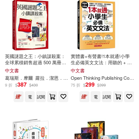
敦煌文藝出版社(1)
張福基 編著(1)
文物出版社(1)
張立新 等（主編）(1)
新世界出版社(1)
方智(1)
張笑恆 編著(1)
徐曉望(1)
英國謎題之王：小鎮謀殺案：
實體書+有聲書!1本就通!小學
日出出版(1)
明天出版社(1)
全球累積銷售超過 500 萬冊書
生必備英文文法：用聽的 + 開
系，你可以從第一題開始，也
口跟著唸，搭配插圖的視覺效
中文書
中文書
徐靜(1)
愛倫‧坡(1)
可以跳著解題。邏輯、觀察
果， 0 ~ 99歲都適用!(附QR碼
易富文化(1)
時報出版(1)
葛瑞斯．摩爾
蘿拉．潔恩．愛爾絲
林庭如
Open Thinking Publishing Co.
劉
力、推理力大增。
線上音檔)
387
299
9 折
$
$
430
75 折
$
$
399
方華文(1)
施落英(1)
樂友文化(1)
橄欖(1)
電
試閱
電
試閱
曾麗文 編著(1)
機械工業出版社(1)
朱子熹編著(1)
李乾朗(1)
民主與建設出版社(1)