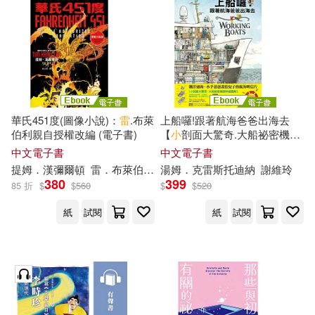
雷加德 王論躍(1)
Deutsche Grammophon(1)
[美]L．M．奧爾科特 著 [英]D．K．
斯旺 M．韋斯特 改寫(1)
EZ叢書館(1)
[英]喬叟 著 [英]韋斯特 改寫(1)
Hodder&Stoughton(1)
華氏451度(圖像小說)：
雷
.布萊
上船囉!跟著航海爸爸出海去
《教師公開招聘考試專用系列教
伯利親自授權改編 (電子書)
【
小
剖面大驚奇.大船祕密機關
材》編委會編著(1)
手繪圖解】(STEAM科學素
MIRARE(1)
中文電子書
中文電子書
養)：從捕蟹船到海巡艦、從消
提姆．漢彌爾頓
雷
．布萊伯利
徐立妍
湯姆．克雷斯托迪納
謝維玲
《福建省中小學教師招聘考試專用
防船、渡輪到研究船，海上英
380
399
教材》編委會編著(1)
85 折
$
$
560
$
$
520
雄工作大公開 (電子書)
Melodiya X Obsession(1)
紙
試閱
紙
試閱
上海譯文出版社 編著(1)
SECRET MUSIC(1)
中公教育教師招聘考試研究院編(1)
Universal(1)
paraty(1)
中小學教師專業發展標准及指導課
題組編著(1)