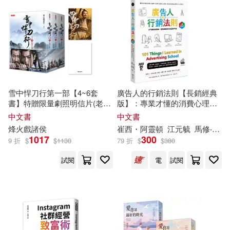
盧仲逖 等編著(1)
盧仲遜 編著(1)
粵雅小叢書編委會（編著）(1)
雪中悍刀行第一部【4~6套
廣告人的行銷法則【長銷經典
書】特贈限量劇照明信片(老黃
版】：專業才懂的消費心理
款)：張若昀、胡軍、李庚希領
學，從社群小編到上班族，在
編編編編(1)
胡可先 編著(1)
中文書
中文書
銜主演電視劇《雪中悍刀行》
社會走跳必學的101行銷力
烽火戲諸侯
崔西・阿靈頓
江元毓
馬修‧佛瑞德列克（Matthew Frederick）
原著小說
1017
300
9 折
$
$
1130
79 折
$
$
380
胡編著(1)
花於景(1)
試閱
電
試閱
英國DK公司編著(1)
英國牛津大學出版社 編著(1)