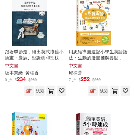
Antoine de Saint-Exupéry(2)
中國宇航出版社(6)
電子書
(可複選)
Charles Dickens(2)
化學工業出版社(6)
春光(6)
適合手機平板閱讀(18)
Hillary(2)
Naxos(5)
跟著季節走，繪出英式懷舊
小
用思維導圖速記小學生英語語
適合平板閱讀(17)
插畫：麋鹿、聖誕樹和拐杖
法：生動的漫畫圖解要點，核
Open Thinking Publishing Co.(2)
糖，聖誕節到囉!猜猜南瓜、巫
心例句全面發散，一次讀懂小
中文書
中文書
中國水利水電出版社(5)
師帽又是什麼節呢?
學生必學語法
坂本奈緒
黃桂香
邱
律蒼
Wenny Tsai(2)
ingectar-e(2)
其他
234
252
(可複選)
9 折
$
$
260
7 折
$
$
360
商務印書館(5)
試閱
試閱
伊夫林‧沃(2)
現在可購買商品(110)
內蒙古少年兒童出版社(4)
史考特．費茲傑羅(2)
價格
-
南方日報出版社(4)
範圍
坂本翔(2)
大崎梢(2)