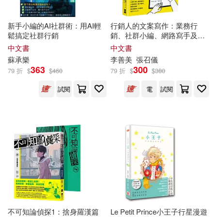
李玉技(1)
李玉枝主編(1)
湖南少年兒童出版社(1)
新手小編的AI社群術：用AI輕
行銷人的文案寫作：業務行
李登輝 編纂(1)
李立泰(1)
鬆搞定社群行銷
銷、社群小編、網路寫手及上
湖南師範大學出版社(1)
班族必備的職場基本功
中文書
中文書
蘇承樂
李善美
張召儀
李薇（主編）(1)
松岡達英(1)
363
300
漫遊者文化(1)
濟南出版社(1)
79 折
$
$
460
79 折
$
$
380
試閱
電
試閱
松本圭介(1)
林六辰 編著(1)
玉山社(1)
瑞昇(1)
林家和(1)
林文龍(1)
環球-DECCA(1)
白氏興業(1)
林昭菁(1)
林語堂 編譯(1)
知識風(1)
福建人民出版社(1)
柳大華等 編著(1)
臺灣商務(1)
蘭臺網路(1)
梁敏滔 編著(1)
梁曉暉(1)
不可知論偵探1：捨身羅漢篇
Le Petit Prince小王子行星漫遊