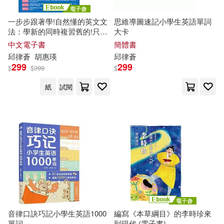
劉慶邦(1)
劉才幹(1)
一步步跟著學!自然懂的英文文
思維導圖速記小學生英語單詞
上海遠東出版社(1)
世潮(1)
法：學新的同時複習舊的!只要
大卡
會中文就能學會的漸進式英文
劉曉娟(1)
劉義盟（編著）(1)
中文電子書
簡體書
文法重建 (電子書)
世界知識出版社(1)
邱
律蒼
胡惠瑛
邱
律蒼
299
299
$
$
399
$
北京天利考試信息網編(1)
中國國際廣播出版社(1)
紙
試閱
史蒂芬‧克恩(1)
吳冠萱(1)
中國大百科全書出版社(1)
吳學明(1)
中國政法大學出版社(1)
吳學魯 陳鳳蘭 編著(1)
中國言實出版社(1)
吳小璀 李淑媛 編著(1)
中華書局(1)
音律口訣巧記小學生英語1000
編寫《本草綱目》的李時珍來
單詞
到現代 (電子書)