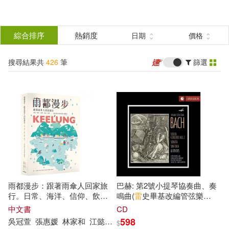
搜
尋
分類
綜合排序
熱銷度
日期
價格
(單選)
結
搜尋結果共
426
筆
篩選
圖書(353)
所有商品(426)
果
影音(20)
雜誌(8)
篩
選
設計文具(2)
婦幼生活(1)
展開
作者
(可複選)
餐廚生活(2)
鞋包配件(2)
雨都漫步：跟著雨傘人回家旅
巴赫: 第2號小提琴協奏曲、奏
玲廊滿藝(1)
電子書(35)
中公教育教師招聘考試研究院(18)
行。日常、海洋、信仰、飲
鳴曲(
雷
史畢基改編管弦樂
食、地景——
小
旅行職人踏查
版)、
小
交響曲/ 2首小提琴奏鳴
中文書
CD
基隆五種維度
曲 (改編自舒尼特凯/ 穆索斯基
山香教師招聘考試命題研究中心主
598
吳冠萱
張惠媛
林家和
江懿倫
蘇筱嵐
邱
榆
$
有聲書(2)
作品) / 恩斯特: <夏日最後玫瑰