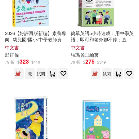
吉林美術出版社(4)
宮西達也(2)
崔西・阿靈頓(2)
國際學村(4)
天地出版社(4)
2026【好評再版新編】素養導
簡單英語5小時速成：用中學英
崔鍾雷(2)
提姆．漢彌爾頓(2)
向--幼兒園/國小/中學教師資格
語，即可和老外聊不停；直覺
小魯文化(4)
尖端(4)
考國語文能力測驗全真模擬試
式超短句，快速達到溝通效
中文書
中文書
題(幼兒園/國小/中學教師資格
果。(口袋書+附贈線上MP3)
教師招聘考試命題研究(2)
邱
鉦倫
張瑪麗◎
編著
考)
323
275
碁峰(4)
高寶(4)
79 折
$
$
410
79 折
$
$
349
文淵閣工作室(2)
李善美(2)
電
試閱
試閱
黃山書社(4)
世一(3)
李祐元(2)
李貞慧(2)
中國人民大學出版社(3)
李雅英(2)
李麗亞（主編）(2)
好讀(3)
小異出版(3)
湯姆．克雷斯托迪納(2)
小鯨生活文創(3)
布克文化(3)