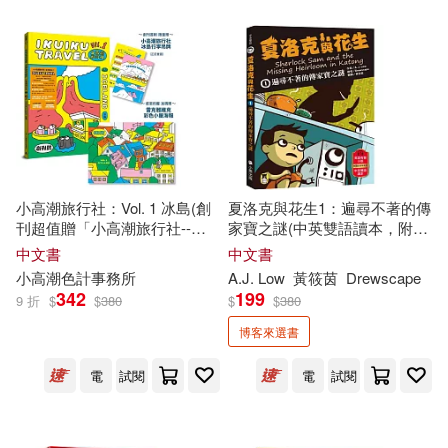
崔鍾雷（主編）(1)
崔鐘雷(1)
寫樂文化(1)
布魯克斯 沃倫 編著(1)
山東人民出版社(1)
師永剛 劉瓊雄 編著(1)
山東大學出版社(1)
康豹(1)
小高潮旅行社：Vol. 1 冰島(創
夏洛克與花生1：遍尋不著的傳
巴蜀書社(1)
布可屋(1)
刊超值贈「小高潮旅行社--冰
家寶之謎(中英雙語讀本，附英
廣東明星創意動畫有限公司 童年美
島行李吊牌」&「雷克雅維克
語有聲小說QR Code)
中文書
中文書
術設計有限公司 編著(1)
彩色小屋--海報」)
廣東科技出版社(1)
小高潮色計事務所
A.J. Low
黃筱茵
Drewscape
342
199
9 折
$
$
380
$
$
380
張惠媛(1)
張愛玲(1)
成都時代出版社(1)
博客來選書
張愛萍(1)
張曉雷(1)
電
試閱
電
試閱
搖滾萬歲(1)
張瑪麗◎編著(1)