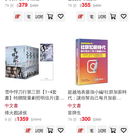
379
355
79 折
$
$
480
79 折
$
$
450
江懿倫(1)
青林(1)
香港大學出版社(1)
電
試閱
電
試閱
江西省水利科學院編著(1)
高等教育出版社(1)
汪傲竹(1)
魔豆文化(1)
汪啟明，邱小波編著(1)
黑龍江少年兒童出版社(1)
汪豪(1)
雪中悍刀行第三部【1~4套
超越地表最強小編!社群加薪時
沈龍明 張小皖 等 編著(1)
書】特贈限量劇照明信片(姜泥
代：讓你幫自己每月加薪
款)：張若昀、胡軍、李庚希領
20%：社群經營達人冒牌生不
中文書
中文書
銜主演電視劇《雪中悍刀行》
藏私最完整圖文教學，FB、
烽火戲諸侯
冒牌生
無敵英語小組編著(1)
原著小說
IG、LINE、YT……自媒體變現
1359
300
9 折
$
$
1510
79 折
$
$
380
全攻略
試閱
電
試閱