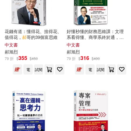
其他
(可複選)
花錢有道：懂得花、捨得花、
好懂秒懂的財務思維課：文理
值得花，
郝
哥的39個富思維
系看得懂、商學系終於通，生
現在可購買商品(41)
存賺錢一定要懂的24堂財務基
中文書
中文書
礎
郝
旭
烈
郝
旭
烈
355
316
作者/演唱/譯/編/繪(47)
79 折
$
$
450
79 折
$
$
400
電
試閱
電
試閱
價格
-
範圍