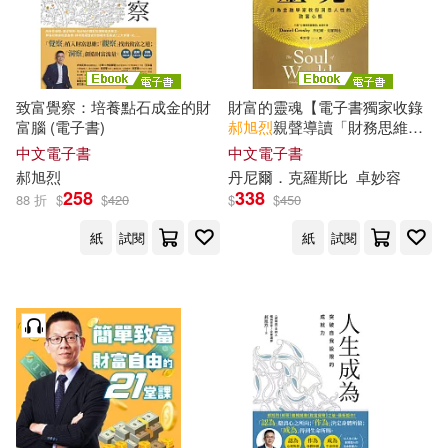
致富覺察：培養點石成金的財
財富的靈魂【電子書獨家收錄
富腦 (電子書)
郝
旭
烈
親聲導讀「財務思維，
你的必備決策力」】：行為金
中文電子書
中文電子書
融學家教你洞悉人性的致富心
郝
旭
烈
丹尼爾．克羅斯比
卓妙容
態 (電子書)
258
338
88 折
$
$
420
$
$
450
紙
試閱
紙
試閱