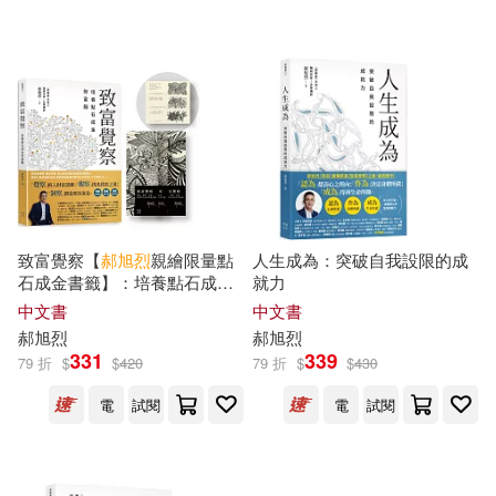
北京時代華文書局(1)
印刷工業出版社(1)
天下學習(1)
親子天下(1)
配送方式
(可複選)
致富覺察【
郝
旭
烈
親繪限量點
人生成為：突破自我設限的成
石成金書籤】：培養點石成金
就力
可超商取貨(25)
的財富腦
中文書
中文書
郝
旭
烈
郝
旭
烈
331
339
79 折
$
$
420
79 折
$
$
430
可海外宅配(25)
電
試閱
電
試閱
可港澳店取(25)