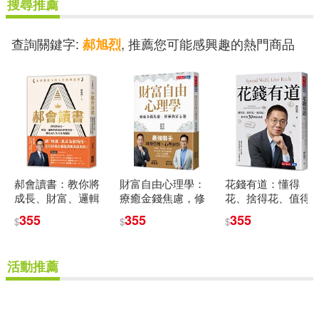
搜尋推薦
查詢關鍵字:
, 推薦您可能感興趣的熱門商品
郝旭烈
郝會讀書：教你將
財富自由心理學：
花錢有道：懂得
成長、財富、邏輯
療癒金錢焦慮，修
花、捨得花、值得
與教養的經典智
練致富心態
花，郝哥的39個富
355
355
355
$
$
$
慧，轉化成人生可
思維
用的觀點
活動推薦
重新設定
確認