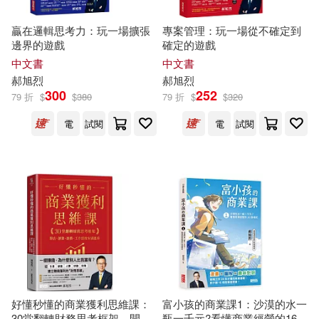
贏在邏輯思考力：玩一場擴張
專案管理：玩一場從不確定到
邊界的遊戲
確定的遊戲
中文書
中文書
郝
旭
烈
郝
旭
烈
300
252
79 折
$
$
380
79 折
$
$
320
電
試閱
電
試閱
好懂秒懂的商業獲利思維課：
富小孩的商業課1：沙漠的水一
30堂翻轉財務思考框架，開
瓶一千元?看懂商業經營的16個