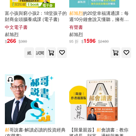
富小孩與窮小孩2：18堂孩子的
郝
旭
烈
的20堂幸福溝通課：每
財商金頭腦養成課 (電子書)
週10分鐘會說又懂聽，擁有家
庭與職場好關係 (有聲書)
中文電子書
有聲書
郝
旭
烈
郝
旭
烈
266
1596
$
$
380
95 折
$
$
2480
紙
試閱
郝
哥說書-解讀必讀的投資經典
【限量親簽】
郝
會讀書：教你
(有聲書)
將成長、財富、邏輯與教養的