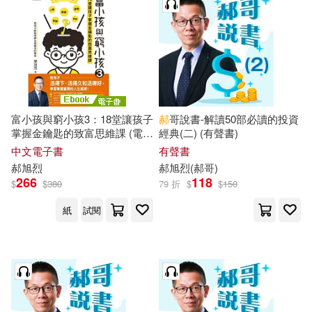
富小孩與窮小孩3：18堂讓孩子
郝
哥說書-解讀50部必讀的投資
掌握金鑰匙的致富思維課 (電子
經典(二) (有聲書)
書)
中文電子書
有聲書
郝
旭
烈
郝
旭
烈
(
郝
哥)
266
118
$
$
380
79 折
$
$
150
紙
試閱