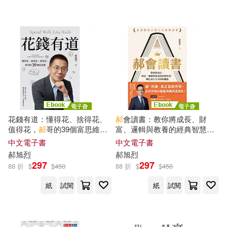
花錢有道：懂得花、捨得花、
郝
會讀書：教你將成長、財
值得花，
郝
哥的39個富思維
富、邏輯與教養的經典智慧，
【電子書獨家收錄
郝
哥親聲導
轉化成人生可用的觀點 (電子
中文電子書
中文電子書
讀】 (電子書)
書)
郝
旭
烈
郝
旭
烈
297
297
88 折
$
$
450
88 折
$
$
450
紙
試閱
紙
試閱