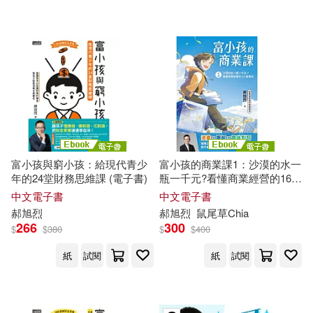
富小孩與窮小孩：給現代青少
富小孩的商業課1：沙漠的水一
年的24堂財務思維課 (電子書)
瓶一千元?看懂商業經營的16個
模式 (電子書)
中文電子書
中文電子書
郝
旭
烈
郝
旭
烈
鼠尾草Chia
266
300
$
$
380
$
$
400
紙
試閱
紙
試閱