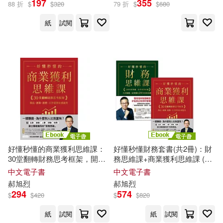
197
355
88 折
$
$
320
79 折
$
$
680
紙
試閱
好懂秒懂的商業獲利思維課：
好懂秒懂財務套書(共2冊)：財
30堂翻轉財務思考框架，開
務思維課+商業獲利思維課 (電
店、創業、經營、工作績效有
子書)
中文電子書
中文電子書
感提升 (電子書)
郝
旭
烈
郝
旭
烈
294
574
$
$
420
$
$
820
紙
試閱
紙
試閱