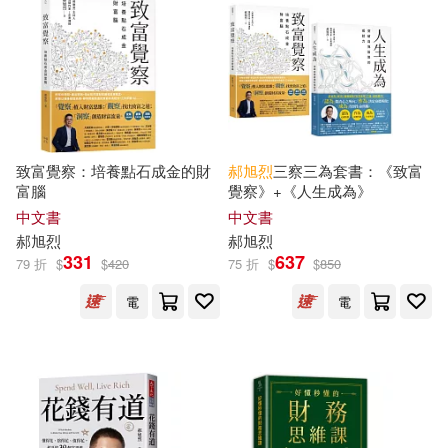
可新加坡店取(25)
可菲律賓店取(25)
上市日期
(可複選)
致富覺察：培養點石成金的財
郝
旭
烈
三察三為套書：《致富
富腦
覺察》+《人生成為》
中文書
中文書
一個月內上市新品(2)
郝
旭
烈
郝
旭
烈
331
637
79 折
$
$
420
75 折
$
$
850
本週上市新品(2)
電
電
電子書
(可複選)
適合手機平板閱讀(16)