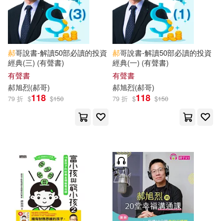
郝
哥說書-解讀50部必讀的投資
郝
哥說書-解讀50部必讀的投資
經典(三) (有聲書)
經典(一) (有聲書)
有聲書
有聲書
郝
旭
烈
(
郝
哥)
郝
旭
烈
(
郝
哥)
118
118
79 折
$
$
150
79 折
$
$
150