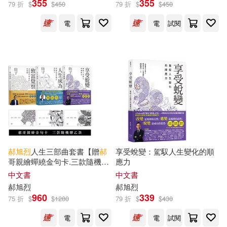
355
355
79 折
$
$
450
79 折
$
$
450
電
電
試閱
丹尼爾．克羅斯比(1)
出版社
(可複選)
三采(17)
幸福文化(10)
天下文化(6)
愛播聽書FM(5)
郝
旭
烈
人生三部曲套書【贈
郝
享受蛻變：駕馭人生變化的順
哥親繪蟬繞金句卡.三款隨機乙
應力
商業周刊(4)
款】：致富覺察、人生成為、
中文書
中文書
享受蛻變
郝
旭
烈
郝
旭
烈
960
339
中國青年出版社(2)
75 折
$
$
1280
79 折
$
$
430
電
電
試閱