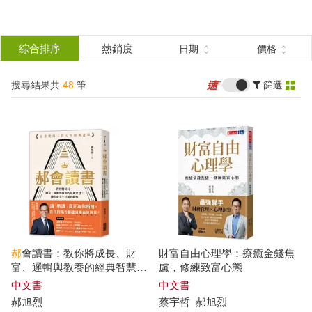
搜
尋
分類
綜合排序
熱銷度
日期
價格
(單選)
結
搜尋結果共
48
筆
篩選
圖書(25)
所有商品(48)
果
電子書(16)
有聲書(7)
篩
選
展開
作者
(可複選)
郝
會讀書：教你將成長、財
財富自由心理學：療癒金錢焦
郝旭烈(44)
蔡宇哲(3)
富、邏輯與教養的經典智慧，
慮，修練致富心態
轉化成人生可用的觀點
中文書
中文書
郝
旭
烈
蔡宇哲
郝
旭
烈
郝旭烈(郝哥)(3)