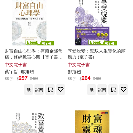
財富自由心理學：療癒金錢焦
享受蛻變：駕馭人生變化的順
慮，修練致富心態【電子書獨
應力 (電子書)
家收錄：作者親聲導讀 ‧ 實戰
中文電子書
中文電子書
計畫】 (電子書)
蔡宇哲
郝
旭
烈
郝
旭
烈
297
264
88 折
$
$
450
88 折
$
$
430
紙
試閱
紙
試閱