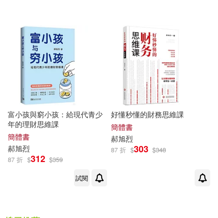
富小孩與窮小孩：給現代青少
好懂秒懂的財務思維課
年的理財思維課
簡體書
簡體書
郝
旭
烈
303
郝
旭
烈
87 折
$
$
348
312
87 折
$
$
359
試閱