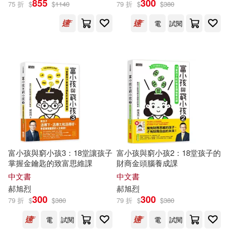
855
300
75 折
$
$
1140
79 折
$
$
380
電
試閱
富小孩與窮小孩3：18堂讓孩子
富小孩與窮小孩2：18堂孩子的
掌握金鑰匙的致富思維課
財商金頭腦養成課
中文書
中文書
郝
旭
烈
郝
旭
烈
300
300
79 折
$
$
380
79 折
$
$
380
電
試閱
電
試閱