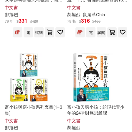
店、創業、經營、工作績效有
模式
中文書
中文書
感提升
郝
旭
烈
郝
旭
烈
鼠尾草Chia
331
316
79 折
$
$
420
79 折
$
$
400
電
試閱
電
試閱
富小孩與窮小孩系列套書(1~3
富小孩與窮小孩：給現代青少
集)
年的24堂財務思維課
中文書
中文書
郝
旭
烈
郝
旭
烈