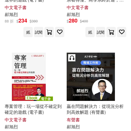
存賺錢一定要懂的24堂財務基
中文電子書
中文電子書
礎 (電子書)
郝
旭
烈
郝
旭
烈
234
280
88 折
$
$
380
$
$
400
紙
試閱
紙
試閱
專案管理：玩一場從不確定到
贏在問題解決力：從現況分析
確定的遊戲 (電子書)
到高效解題 (有聲書)
中文電子書
有聲書
郝
旭
烈
郝
旭
烈