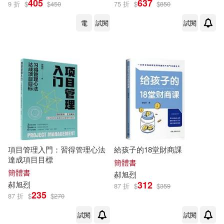
405
637
9 折
$
$
450
75 折
$
$
850
電
試閱
試閱
項目管理入門：習得管理心法
給孩子的18堂財商課
達成項目目標
簡體書
簡體書
郝
旭
烈
312
郝
旭
烈
87 折
$
$
359
235
87 折
$
$
270
試閱
試閱