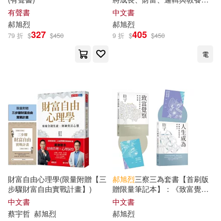
經典智慧，轉化成人生可用的
有聲書
中文書
觀點
郝
旭
烈
郝
旭
烈
327
405
79 折
$
$
450
9 折
$
$
450
電
財富自由心理學(限量附贈【三
郝
旭
烈
三察三為套書【首刷版
步驟財富自由實戰計畫】)
贈限量筆記本】：《致富覺
察》+《人生成為》
中文書
中文書
蔡宇哲
郝
旭
烈
郝
旭
烈