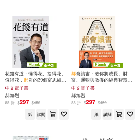
花錢有道：懂得花、捨得花、
郝
會讀書：教你將成長、財
值得花，
郝
哥的39個富思維
富、邏輯與教養的經典智慧，
【電子書獨家收錄
郝
哥親聲導
轉化成人生可用的觀點 (電子
中文電子書
中文電子書
讀】 (電子書)
書)
郝
旭
烈
郝
旭
烈
297
297
88 折
$
$
450
88 折
$
$
450
紙
試閱
紙
試閱