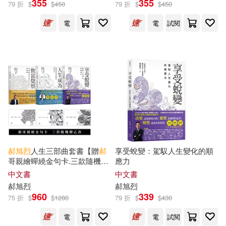
355
355
79 折
$
$
450
79 折
$
$
450
電
電
試閱
丹尼爾．克羅斯比(1)
出版社
(可複選)
三采(17)
幸福文化(10)
天下文化(6)
愛播聽書FM(5)
郝
旭
烈
人生三部曲套書【贈
郝
享受蛻變：駕馭人生變化的順
哥親繪蟬繞金句卡.三款隨機乙
應力
商業周刊(4)
款】：致富覺察、人生成為、
中文書
中文書
享受蛻變
郝
旭
烈
郝
旭
烈
960
339
中國青年出版社(2)
75 折
$
$
1280
79 折
$
$
430
電
電
試閱