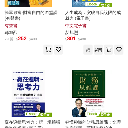
簡單致富-財富自由的21堂課
人生成為：突破自我設限的成
(有聲書)
就力 (電子書)
有聲書
中文電子書
郝
旭
烈
郝
旭
烈
252
301
79 折
$
$
400
$
$
430
紙
試閱
贏在邏輯思考力：玩一場擴張
好懂秒懂的財務思維課：文理
邊界的遊戲 (電子書)
系看得懂、商學系終於通，生