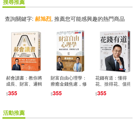
搜尋推薦
查詢關鍵字:
, 推薦您可能感興趣的熱門商品
郝旭烈
郝會讀書：教你將
財富自由心理學：
花錢有道：懂得
成長、財富、邏輯
療癒金錢焦慮，修
花、捨得花、值得
與教養的經典智
練致富心態
花，郝哥的39個富
355
355
355
$
$
$
慧，轉化成人生可
思維
用的觀點
活動推薦
重新設定
確認