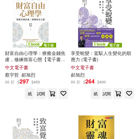
財富自由心理學：療癒金錢焦
享受蛻變：駕馭人生變化的順
慮，修練致富心態【電子書獨
應力 (電子書)
家收錄：作者親聲導讀 ‧ 實戰
中文電子書
中文電子書
計畫】 (電子書)
蔡宇哲
郝
旭
烈
郝
旭
烈
297
264
88 折
$
$
450
88 折
$
$
430
紙
試閱
紙
試閱