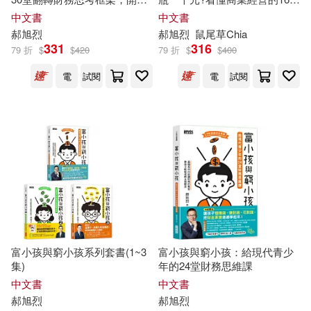
店、創業、經營、工作績效有
模式
中文書
中文書
感提升
郝
旭
烈
郝
旭
烈
鼠尾草Chia
331
316
79 折
$
$
420
79 折
$
$
400
電
試閱
電
試閱
富小孩與窮小孩系列套書(1~3
富小孩與窮小孩：給現代青少
集)
年的24堂財務思維課
中文書
中文書
郝
旭
烈
郝
旭
烈