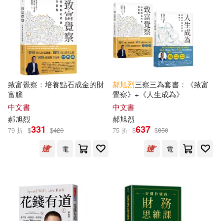
可新加坡店取(25)
可菲律賓店取(25)
上市日期
(可複選)
致富覺察：培養點石成金的財
郝
旭
烈
三察三為套書：《致富
富腦
覺察》+《人生成為》
中文書
中文書
一個月內上市新品(2)
郝
旭
烈
郝
旭
烈
331
637
79 折
$
$
420
75 折
$
$
850
本週上市新品(2)
電
電
電子書
(可複選)
適合手機平板閱讀(16)