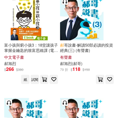
富小孩與窮小孩3：18堂讓孩子
郝
哥說書-解讀50部必讀的投資
掌握金鑰匙的致富思維課 (電子
經典(三) (有聲書)
書)
中文電子書
有聲書
郝
旭
烈
郝
旭
烈
(
郝
哥)
266
118
$
$
380
79 折
$
$
150
紙
試閱