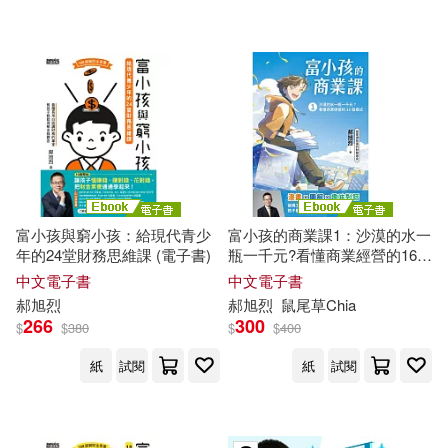
富小孩與窮小孩：給現代青少
富小孩的商業課1：沙漠的水一
年的24堂財務思維課 (電子書)
瓶一千元?看懂商業經營的16個
模式 (電子書)
中文電子書
中文電子書
郝
旭
烈
郝
旭
烈
鼠尾草Chia
266
300
$
$
380
$
$
400
紙
試閱
紙
試閱