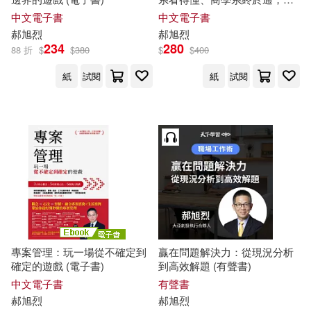
存賺錢一定要懂的24堂財務基
中文電子書
中文電子書
礎 (電子書)
郝
旭
烈
郝
旭
烈
234
280
88 折
$
$
380
$
$
400
紙
試閱
紙
試閱
專案管理：玩一場從不確定到
贏在問題解決力：從現況分析
確定的遊戲 (電子書)
到高效解題 (有聲書)
中文電子書
有聲書
郝
旭
烈
郝
旭
烈