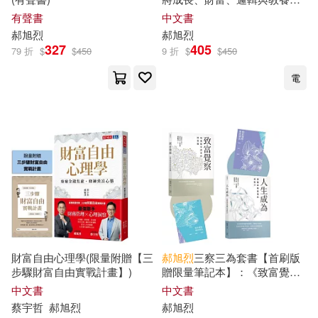
經典智慧，轉化成人生可用的
有聲書
中文書
觀點
郝
旭
烈
郝
旭
烈
327
405
79 折
$
$
450
9 折
$
$
450
電
財富自由心理學(限量附贈【三
郝
旭
烈
三察三為套書【首刷版
步驟財富自由實戰計畫】)
贈限量筆記本】：《致富覺
察》+《人生成為》
中文書
中文書
蔡宇哲
郝
旭
烈
郝
旭
烈