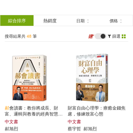
搜
尋
分類
綜合排序
熱銷度
日期
價格
(單選)
結
搜尋結果共
48
筆
篩選
圖書(25)
所有商品(48)
果
電子書(16)
有聲書(7)
篩
選
展開
作者
(可複選)
郝
會讀書：教你將成長、財
財富自由心理學：療癒金錢焦
郝旭烈(44)
蔡宇哲(3)
富、邏輯與教養的經典智慧，
慮，修練致富心態
轉化成人生可用的觀點
中文書
中文書
郝
旭
烈
蔡宇哲
郝
旭
烈
郝旭烈(郝哥)(3)