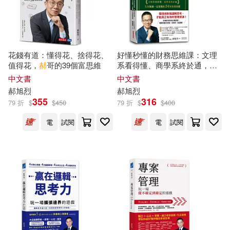
其他
(可複選)
花錢有道：懂得花、捨得花、
好懂秒懂的財務思維課：文理
值得花，
郝
哥的39個富思維
系看得懂、商學系終於通，生
現在可購買商品(41)
存賺錢一定要懂的24堂財務基
中文書
中文書
礎
郝
旭
烈
郝
旭
烈
355
316
作者/演唱/譯/編/繪(47)
79 折
$
$
450
79 折
$
$
400
電
試閱
電
試閱
價格
-
範圍