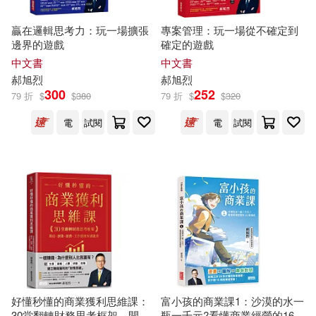
贏在邏輯思考力：玩一場擴張
專案管理：玩一場從不確定到
邊界的遊戲
確定的遊戲
中文書
中文書
郝
旭
烈
郝
旭
烈
300
252
79 折
$
$
380
79 折
$
$
320
電
試閱
電
試閱
好懂秒懂的商業獲利思維課：
富小孩的商業課1：沙漠的水一
30堂翻轉財務思考框架，開
瓶一千元?看懂商業經營的16個