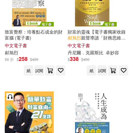
致富覺察：培養點石成金的財
財富的靈魂【電子書獨家收錄
富腦 (電子書)
郝
旭
烈
親聲導讀「財務思維，
你的必備決策力」】：行為金
中文電子書
中文電子書
融學家教你洞悉人性的致富心
郝
旭
烈
丹尼爾．克羅斯比
卓妙容
態 (電子書)
258
338
88 折
$
$
420
$
$
450
紙
試閱
紙
試閱