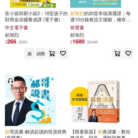
富小孩與窮小孩2：18堂孩子的
郝
旭
烈
的20堂幸福溝通課：每
財商金頭腦養成課 (電子書)
週10分鐘會說又懂聽，擁有家
庭與職場好關係 (有聲書)
中文電子書
有聲書
郝
旭
烈
郝
旭
烈
266
1680
$
$
380
$
$
2480
紙
試閱
郝
哥說書-解讀必讀的投資經典
【限量親簽】
郝
會讀書：教你
(有聲書)
將成長、財富、邏輯與教養的