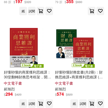
197
355
88 折
$
$
320
79 折
$
$
680
紙
試閱
好懂秒懂的商業獲利思維課：
好懂秒懂財務套書(共2冊)：財
30堂翻轉財務思考框架，開
務思維課+商業獲利思維課 (電
店、創業、經營、工作績效有
子書)
中文電子書
中文電子書
感提升 (電子書)
郝
旭
烈
郝
旭
烈
294
574
$
$
420
$
$
820
紙
試閱
紙
試閱