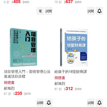
405
637
9 折
$
$
450
75 折
$
$
850
電
試閱
試閱
項目管理入門：習得管理心法
給孩子的18堂財商課
達成項目目標
簡體書
簡體書
郝
旭
烈
312
郝
旭
烈
87 折
$
$
359
235
87 折
$
$
270
試閱
試閱