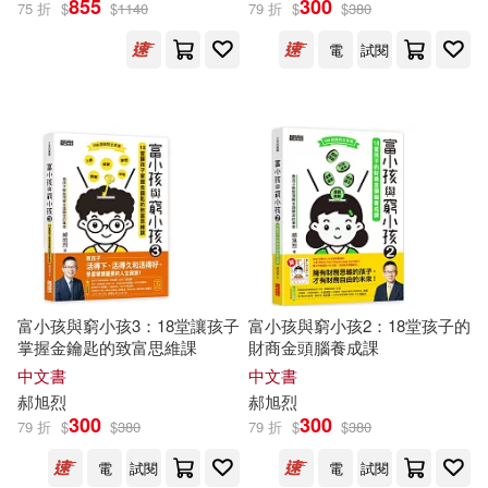
855
300
75 折
$
$
1140
79 折
$
$
380
電
試閱
富小孩與窮小孩3：18堂讓孩子
富小孩與窮小孩2：18堂孩子的
掌握金鑰匙的致富思維課
財商金頭腦養成課
中文書
中文書
郝
旭
烈
郝
旭
烈
300
300
79 折
$
$
380
79 折
$
$
380
電
試閱
電
試閱