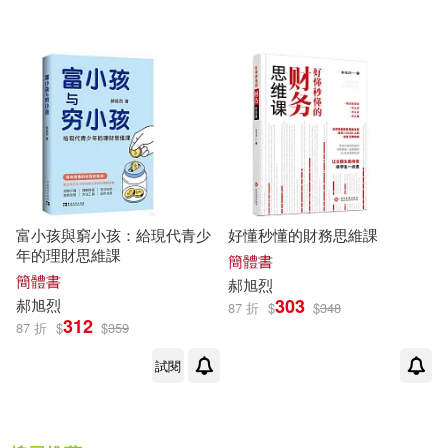
富小孩與窮小孩：給現代青少
好懂秒懂的財務思維課
年的理財思維課
簡體書
簡體書
郝
旭
烈
303
郝
旭
烈
87 折
$
$
348
312
87 折
$
$
359
試閱