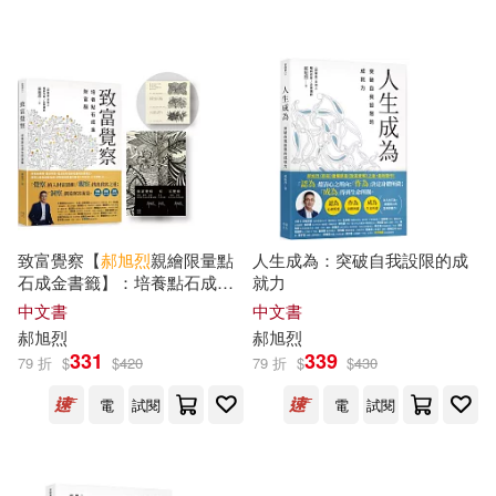
北京時代華文書局(1)
印刷工業出版社(1)
天下學習(1)
親子天下(1)
配送方式
(可複選)
致富覺察【
郝
旭
烈
親繪限量點
人生成為：突破自我設限的成
石成金書籤】：培養點石成金
就力
可超商取貨(25)
的財富腦
中文書
中文書
郝
旭
烈
郝
旭
烈
331
339
79 折
$
$
420
79 折
$
$
430
可海外宅配(25)
電
試閱
電
試閱
可港澳店取(25)