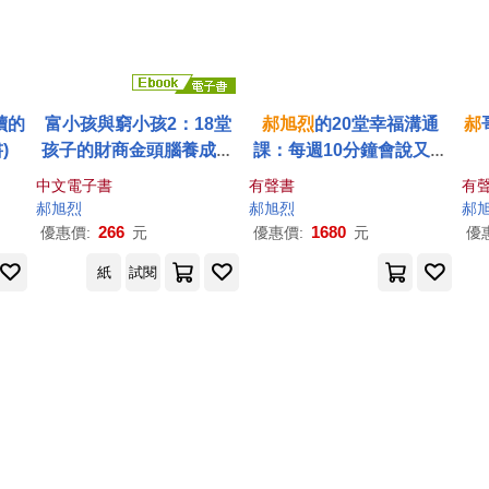
讀的
富小孩與窮小孩2：18堂
郝
旭
烈
的20堂幸福溝通
郝
)
孩子的財商金頭腦養成課
課：每週10分鐘會說又懂
(電子書)
聽，擁有家庭與職場好關
中文電子書
有聲書
有
係 (有聲書)
郝
旭
烈
郝
旭
烈
郝
266
1680
優惠價:
元
優惠價:
元
優
紙
試閱