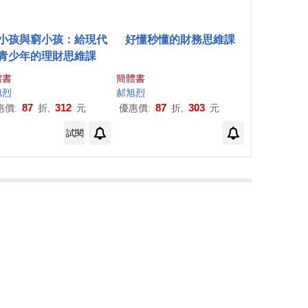
小孩與窮小孩：給現代
好懂秒懂的財務思維課
青少年的理財思維課
體書
簡體書
旭
烈
郝
旭
烈
87
312
87
303
惠價:
折,
元
優惠價:
折,
元
試閱