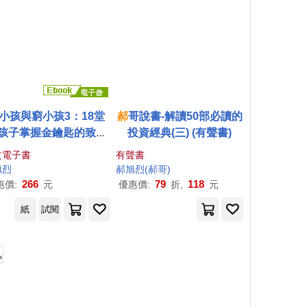
小孩與窮小孩3：18堂
郝
哥說書-解讀50部必讀的
孩子掌握金鑰匙的致富
投資經典(三) (有聲書)
思維課 (電子書)
文電子書
有聲書
旭
烈
郝
旭
烈
(
郝
哥)
266
79
118
惠價:
元
優惠價:
折,
元
紙
試閱