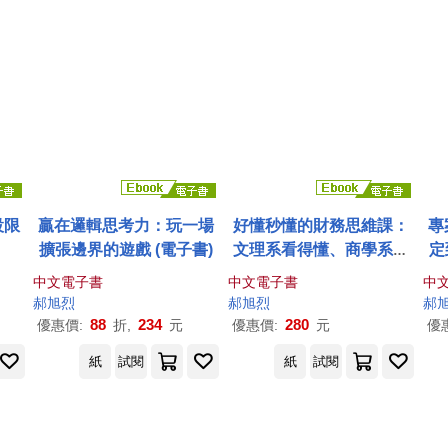
設限
贏在邏輯思考力：玩一場
好懂秒懂的財務思維課：
專
擴張邊界的遊戲 (電子書)
文理系看得懂、商學系終
定
於通，生存賺錢一定要懂
中文電子書
中文電子書
中
的24堂財務基礎 (電子書)
郝
旭
烈
郝
旭
烈
郝
88
234
280
優惠價:
折,
元
優惠價:
元
優
紙
試閱
紙
試閱