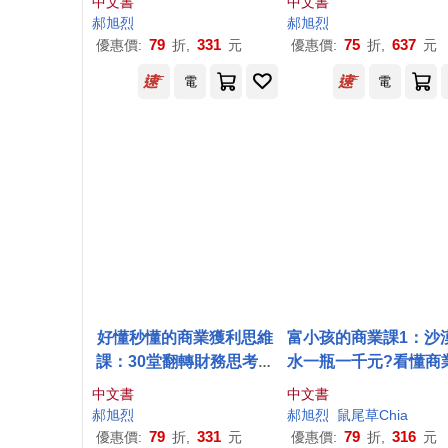
中文書
中文書
郝
旭
烈
郝
旭
烈
79
331
75
637
優惠價:
折,
元
優惠價:
折,
元
電
電
好懂秒懂的商業獲利思維
富小孩的商業課1：沙
課：30堂翻轉財務思考框
水一瓶一千元?看懂商
架，開店、創業、經營、
營的16個模式
中文書
中文書
工作績效有感提升
郝
旭
烈
郝
旭
烈
鼠尾草Chia
79
331
79
316
優惠價:
折,
元
優惠價:
折,
元