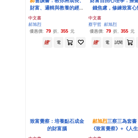
郝
會讀書：教你將成長、
財富自由心理學：療
財富、邏輯與教養的經典
錢焦慮，修練致富心
智慧，轉化成人生可用的
中文書
中文書
觀點
郝
旭
烈
蔡宇哲
郝
旭
烈
79
355
79
355
優惠價:
折,
元
優惠價:
折,
元
電
電
試閱
致富覺察：培養點石成金
郝
旭
烈
三察三為套書
的財富腦
《致富覺察》+《人
為》