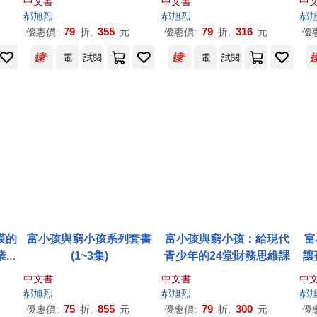
中文書
中文書
中
的24堂財務基礎
郝
旭
烈
郝
旭
烈
郝
79
355
79
316
優惠價:
折,
元
優惠價:
折,
元
優
電
試閱
電
試閱
漠的
富小孩與窮小孩系列套書
富小孩與窮小孩：給現代
富
業經
(1~3集)
青少年的24堂財務思維課
讓
中文書
中文書
中
郝
旭
烈
郝
旭
烈
郝
75
855
79
300
優惠價:
折,
元
優惠價:
折,
元
優