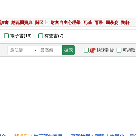
讀書
納瓦爾寶典
闕又上
財富自由心理學
瓦基
雨果
周慕姿
劉軒
電子書(16)
有聲書(7)
快速到貨
可超取
~
確認