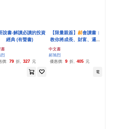
哥說書-解讀必讀的投資
【限量親簽】
郝
會讀書：
經典 (有聲書)
教你將成長、財富、邏輯
與教養的經典智慧，轉化
聲書
中文書
成人生可用的觀點
旭
烈
郝
旭
烈
79
327
9
405
惠價:
折,
元
優惠價:
折,
元
電