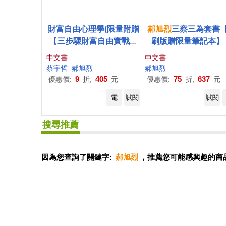
財富自由心理學(限量附贈
郝
旭
烈
三察三為套書
【三步驟財富自由實戰計
刷版贈限量筆記本】
畫】)
《致富覺察》+《人
中文書
中文書
為》
蔡宇哲
郝
旭
烈
郝
旭
烈
9
405
75
637
優惠價:
折,
元
優惠價:
折,
元
電
試閱
試閱
搜尋推薦
因為您查詢了關鍵字:
郝旭烈
，推薦您可能感興趣的商