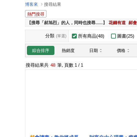
博客來
搜尋結果
熱門搜尋
【搜尋「郝旭烈」的人，同時也搜尋......】
花錢有道
郝會
分類
所有商品(48)
圖書(25)
(單選)
日期
價格
綜合排序
熱銷度
搜尋結果共
48
筆, 頁數
1
/ 1