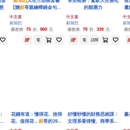
癒金
郝
旭
烈
人生三部曲套書
享受蛻變：駕馭人生變化
致
態
【贈
郝
哥親繪蟬繞金句卡.
的順應力
量
三款隨機乙款】：致富覺
中文書
中文書
中
察、人生成為、享受蛻變
郝
旭
烈
郝
旭
烈
郝
75
960
79
339
優惠價:
折,
元
優惠價:
折,
元
優
電
電
試閱
：
花錢有道：懂得花、捨得
好懂秒懂的財務思維課：
贏
生成
花、值得花，
郝
哥的39個
文理系看得懂、商學系終
富思維
於通，生存賺錢一定要懂