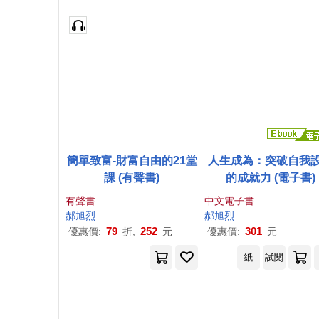
簡單致富-財富自由的21堂
人生成為：突破自我
課 (有聲書)
的成就力 (電子書)
有聲書
中文電子書
郝
旭
烈
郝
旭
烈
79
252
301
優惠價:
折,
元
優惠價:
元
紙
試閱