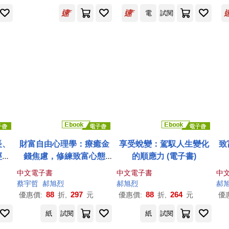
電
試閱
長、
財富自由心理學：療癒金
享受蛻變：駕馭人生變化
致
經典
錢焦慮，修練致富心態
的順應力 (電子書)
用的
【電子書獨家收錄：作者
中文電子書
中文電子書
中
親聲導讀 ‧ 實戰計畫】 (電
蔡宇哲
郝
旭
烈
郝
旭
烈
郝
子書)
88
297
88
264
優惠價:
折,
元
優惠價:
折,
元
優
紙
試閱
紙
試閱