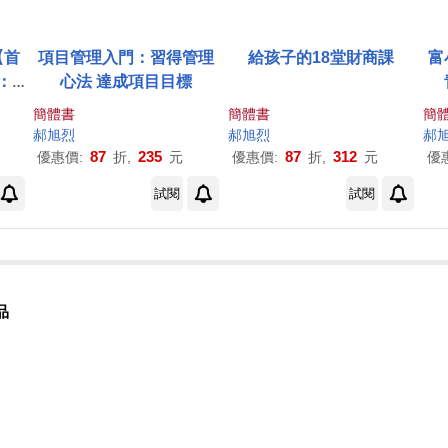
【首
項目管理入門：習得管理
給孩子的18堂財商課
富
：
心法 達成項目目標
生成
簡體書
簡體書
簡
郝
旭
烈
郝
旭
烈
郝
87
235
87
312
優惠價:
折,
元
優惠價:
折,
元
優
試閱
試閱
品