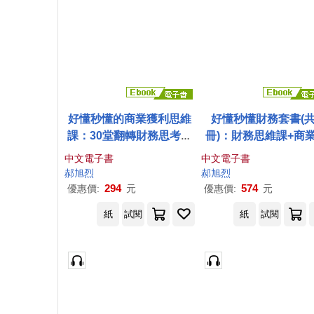
好懂秒懂的商業獲利思維
好懂秒懂財務套書(共
課：30堂翻轉財務思考框
冊)：財務思維課+商
架，開店、創業、經營、
利思維課 (電子書)
中文電子書
中文電子書
工作績效有感提升 (電子
郝
旭
烈
郝
旭
烈
書)
294
574
優惠價:
元
優惠價:
元
紙
試閱
紙
試閱