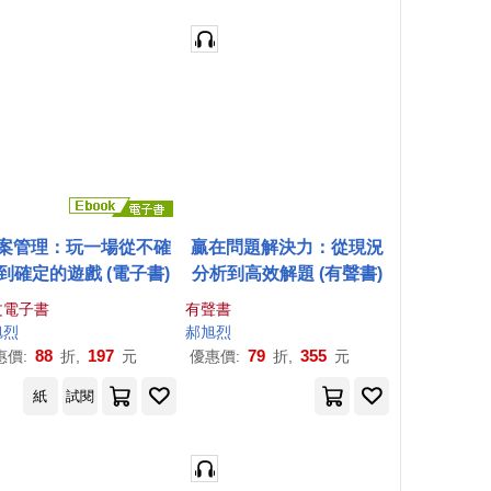
案管理：玩一場從不確
贏在問題解決力：從現況
到確定的遊戲 (電子書)
分析到高效解題 (有聲書)
文電子書
有聲書
旭
烈
郝
旭
烈
88
197
79
355
惠價:
折,
元
優惠價:
折,
元
紙
試閱