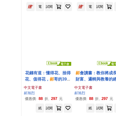
電
試閱
電
試閱
花錢有道：懂得花、捨得
郝
會讀書：教你將成
花、值得花，
郝
哥的39個
財富、邏輯與教養的
富思維【電子書獨家收錄
智慧，轉化成人生可
中文電子書
中文電子書
郝
哥親聲導讀】 (電子書)
觀點 (電子書)
郝
旭
烈
郝
旭
烈
88
297
88
297
優惠價:
折,
元
優惠價:
折,
元
紙
試閱
紙
試閱