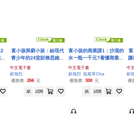
2
富小孩與窮小孩：給現代
富小孩的商業課1：沙漠的
富
業獲
青少年的24堂財務思維課
水一瓶一千元?看懂商業經
讓
(電子書)
營的16個模式 (電子書)
中文電子書
中文電子書
中
郝
旭
烈
郝
旭
烈
鼠尾草Chia
郝
266
300
優惠價:
元
優惠價:
元
優
紙
試閱
紙
試閱