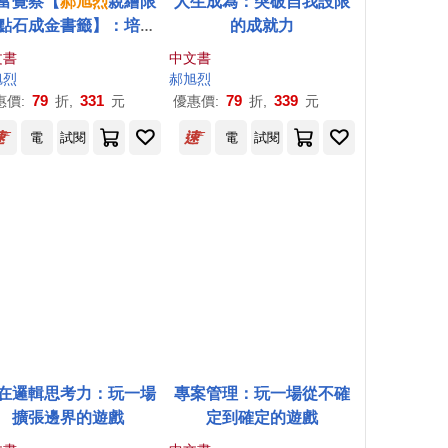
富覺察【
郝
旭
烈
親繪限
人生成為：突破自我設限
點石成金書籤】：培養
的成就力
點石成金的財富腦
文書
中文書
旭
烈
郝
旭
烈
79
331
79
339
惠價:
折,
元
優惠價:
折,
元
電
試閱
電
試閱
在邏輯思考力：玩一場
專案管理：玩一場從不確
擴張邊界的遊戲
定到確定的遊戲