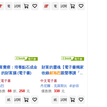
電
試閱
電
試閱
富覺察：培養點石成金
財富的靈魂【電子書獨家
的財富腦 (電子書)
收錄
郝
旭
烈
親聲導讀「財
務思維，你的必備決策
文電子書
中文電子書
力」】：行為金融學家教
旭
烈
丹尼爾．克羅斯比
卓妙容
你洞悉人性的致富心態 (電
88
258
338
惠價:
折,
元
優惠價:
元
子書)
紙
試閱
紙
試閱