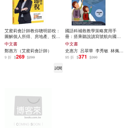
艾蜜莉會計師教你聰明節稅：
國語科補救教學策略實用手
圖解個人所得、房地產、投資
冊：搭乘聽說讀寫號航向國語
理財、遺贈稅
島
中文書
中文書
鄭
惠方
（艾蜜莉會計師）
史
惠方
呂翠華
李秀敏
林佩璇
269
371
9 折
$
$
299
95 折
$
$
390
試閱