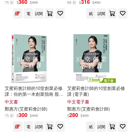
360
316
75 折
$
$
480
88 折
$
$
480
電
試閱
紙
試閱
鄭惠方(艾蜜莉會計師)(2)
展開
史惠方(1)
呂翠華(1)
出版社
(可複選)
李秀敏(1)
林佩璇(1)
財經傳訊(7)
時報出版(2)
邱珮瑜(1)
鄭媲瑾(1)
國立台北教育大學(1)
鄭麗容(1)
陳柏為(1)
艾蜜莉會計師的10堂創業必修
艾蜜莉會計師的10堂創業必修
課：你的第一本創業指南 股權
課 (電子書)
重慶出版社(1)
架構、募資、獎酬、會計、稅
中文書
中文電子書
務、經營管理及資本市場
黃于玲(1)
鄭
惠方
(艾蜜莉會計師)
鄭
惠方
(艾蜜莉會計師)
300
280
75 折
$
$
400
$
$
400
配送方式
(可複選)
電
試閱
紙
試閱