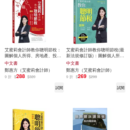
其他
(可複選)
現在可購買商品(4)
艾蜜莉會計師教你聰明節稅：
艾蜜莉會計師教你聰明節稅(最
作者/演唱/譯/編/繪(10)
圖解個人所得、房地產、投資
新法規修訂版)：圖解個人所
理財、遺贈稅(2020年最新法規
得、房地產、投資理財、遺贈
中文書
中文書
增訂版)
稅
價格
鄭
惠方
（艾蜜莉會計師）
鄭
惠方
（艾蜜莉會計師）
-
範圍
288
269
9 折
$
$
320
9 折
$
$
299
試閱
試閱