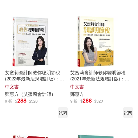
可超商取貨(9)
可海外宅配(9)
可港澳店取(9)
可新加坡店取(9)
可菲律賓店取(9)
艾蜜莉會計師教你聰明節稅
艾蜜莉會計師教你聰明節稅
(2022年最新法規增訂版)：圖
(2021年最新法規增訂版)：圖
解個人所得、房地產、投資理
解個人所得、房地產、投資理
中文書
中文書
電子書
(可複選)
財、遺贈稅
財、遺贈稅
鄭
惠方
（艾蜜莉會計師）
鄭
惠方
288
288
9 折
$
$
320
9 折
$
$
320
適合手機平板閱讀(1)
試閱
試閱
適合平板閱讀(1)