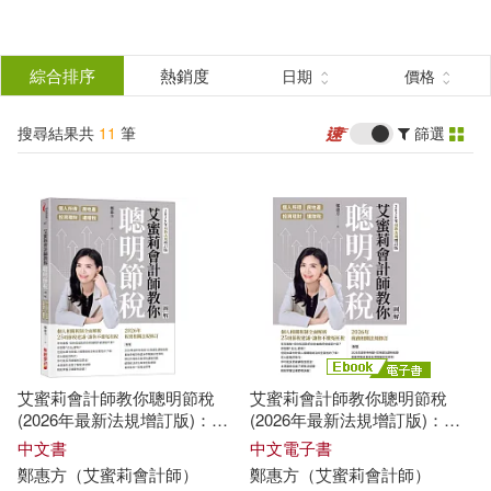
搜
尋
分類
綜合排序
熱銷度
日期
價格
(單選)
結
搜尋結果共
11
筆
篩選
圖書(9)
所有商品(11)
果
電子書(2)
篩
選
展開
作者
(可複選)
艾蜜莉會計師教你聰明節稅
艾蜜莉會計師教你聰明節稅
鄭惠方（艾蜜莉會計師）(6)
(2026年最新法規增訂版)：圖
(2026年最新法規增訂版)：圖
解個人所得、房地產、投資理
解個人所得、房地產、投資理
中文書
中文電子書
財、遺贈稅
財、遺贈稅 (電子書)
鄭
惠方
（艾蜜莉會計師）
鄭
惠方
（艾蜜莉會計師）
鄭惠方(2)