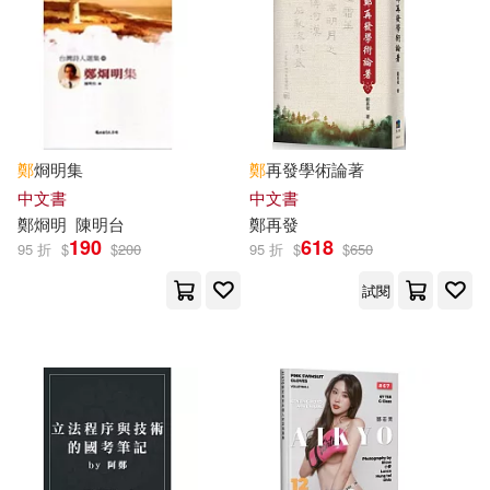
鄭嘉盈(12)
鄭大華(12)
西南交通大學出版社(37)
鄭定歐(12)
鄭惠美(12)
スクウェア・エニックス(36)
鄭晃二(12)
鄭津津(12)
鄭
烱明集
鄭
再發學術論著
元照出版(36)
校園書房(36)
中文書
中文書
鄭葭(12)
鄭驍鋒(12)
鄭
烱明
陳明台
鄭
再發
190
618
上海三聯書店(35)
95 折
$
$
200
95 折
$
$
650
陳思婷(12)
骨神(12)
試閱
浙江人民出版社(35)
（日）永山裕子(12)
湖北美術出版社(35)
君嶋かほる(11)
夏来唯(11)
藍襪子出版社(35)