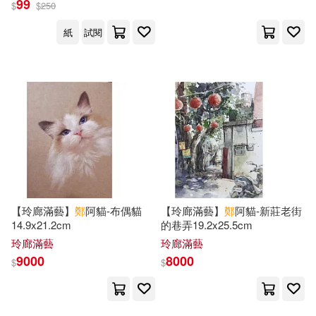
99
$
$
250
小魯文化(77)
紙
試閱
鄭聿翔(22)
傲無常(21)
少年兒童出版社(77)
楊永青(21)
田邊伊衛郎(21)
華中科技大學出版社(77)
鄭世彬(21)
鄭俐(21)
音樂之橋(76)
鄭和生(21)
鄭建斌(21)
中國社會科學出版社(75)
チェリーズ(20)
【玲廊滿藝】
鄭
阿貓-布偶貓
【玲廊滿藝】
鄭
阿貓-新莊老街
KADOKAWA(73)
14.9x21.2cm
的巷弄19.2x25.5cm
玲廊滿藝
玲廊滿藝
光原ひつじ(20)
9000
8000
$
$
外語教學與研究出版社(72)
小手川瑜亞(20)
少年牛頓(20)
龍吟(72)
皇冠(71)