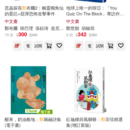
北京出版社(45)
昆蟲探長
鄭
布爾2：幽靈獨角仙
地球上唯一的韓亞：「You
エスデジタル(13)
的委託+屁彈恐怖攻擊事件
Quiz On The Block」專訪作家
北京工藝美術出版社(45)
鄭
世朗經典作
中文書
中文書
鄭
布爾
韓巴理
張鈺琦
道尼家族
鄭
世朗
胡椒筒
ケイ・エム・プロデュース(13)
300
342
79 折
$
$
380
9 折
$
$
380
新雨(45)
電
試閱
電
試閱
ラインコミュニケーションズ(13)
華東師範大學出版社(44)
丁永康（主編）(13)
高寶(44)
中國文史出版社(43)
中村力斗(13)
冬愛ことね(13)
北京師範大學出版社(43)
吳俁陽(13)
富安陽子(13)
武漢大學出版社(43)
希行(13)
月夜涙(13)
醒來，奶油般地：
鄭
琬融詩集
紅龜粿與風獅爺：
鄭
宗弦精選
(電子書)
集(增訂新版)
中國經濟出版社(42)