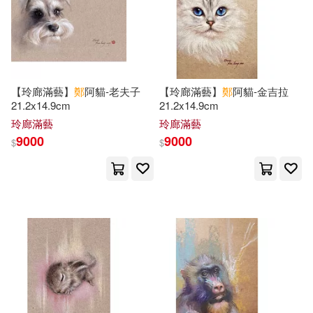
neco(18)
劉鈞傑(18)
北京理工大學出版社(67)
吳信如(18)
富野由悠季(18)
南與北文化(67)
李永樂(18)
楊東勝(18)
【玲廊滿藝】
鄭
阿貓-老夫子
【玲廊滿藝】
鄭
阿貓-金吉拉
21.2x14.9cm
21.2x14.9cm
廣西師範大學出版社(67)
玲廊滿藝
玲廊滿藝
王文華(18)
蕭中剛(18)
9000
9000
$
$
教育部(67)
鄭也夫(18)
鄭信鴻(18)
SONY MUSIC(66)
鄭技師(18)
鄭毓瑜(18)
上海人民出版社(66)
鄭自隆(18)
鄭金寶(18)
中國少年兒童出版社(66)
鄭開翔(18)
鄭靜儀(18)