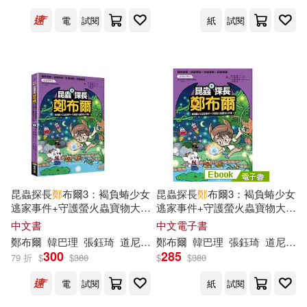
スカーレット・ベリ子(12)
廣東人民出版社(40)
電
試閱
紙
試閱
ミマ(12)
モティカ(12)
復旦大學出版社(40)
三星めがね(12)
河南科學技術出版社(40)
上海書畫出版社(12)
青島出版社(40)
冬野夜空(12)
呂怡青(12)
YAMABUKI(39)
昆蟲探長
鄭
布爾3：褐負蝽少女
昆蟲探長
鄭
布爾3：褐負蝽少女
逃家事件+守護螢火蟲寶物大作
逃家事件+守護螢火蟲寶物大作
天堂裡的土(12)
戰!
戰! (電子書)
中文書
中文電子書
甘肅教育出版社(39)
鄭
布爾
韓巴理
張鈺琦
道尼家族
鄭
布爾
韓巴理
張鈺琦
道尼家族
徳永しおり(12)
戎林(12)
300
285
79 折
$
$
380
$
$
380
白象文化(39)
經史子集(39)
電
試閱
紙
試閱
本書編委會(12)
林田球(12)