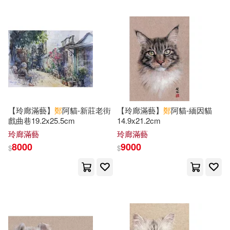
新小牛頓(20)
永井里菜(20)
交通部運輸研究所(70)
牛頓教科書編輯群(20)
上海交通大學出版社(69)
真船一雄(20)
鄭碧君(20)
九州出版社(69)
鄭雲鵬(20)
今永さな(19)
【玲廊滿藝】
鄭
阿貓-新莊老街
【玲廊滿藝】
鄭
阿貓-緬因貓
廈門大學出版社(69)
戲曲巷19.2x25.5cm
14.9x21.2cm
玲廊滿藝
玲廊滿藝
孤獨漂流(19)
樓采凝(19)
8000
9000
$
$
東方出版社(69)
王曉瑜(19)
鄭同(19)
中國紡織出版社(68)
鄭金生(19)
digi-gra.net(18)
人民文學出版社(68)