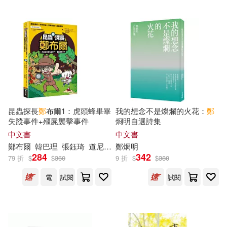
晨星(54)
中國計量出版社(53)
徐英洲(15)
楊幼文(15)
浙江少年兒童出版社(53)
永野いち夏(15)
秋乃茉莉(15)
中國水利水電出版社(52)
蘇振維(15)
鄭子寧(15)
小天下(52)
昆蟲探長
鄭
布爾1：虎頭蜂畢畢
我的想念不是燦爛的火花：
鄭
鄭岩(15)
鄭淑鎂(15)
失蹤事件+殭屍襲擊事件
烱明自選詩集
知識產權出版社(52)
中文書
中文書
鄭
布爾
韓巴理
張鈺琦
道尼家族
鄭
烱明
鄭荔(15)
鄭錠堅(15)
284
342
中國華僑出版社(51)
79 折
$
$
360
9 折
$
$
380
電
試閱
試閱
鄭鳳翼(15)
大是文化(51)
ながえSTYLE(14)
上海文藝出版社(50)