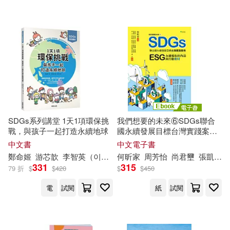
可超商取貨(24580)
電子書(4182)
有聲書(131)
風凌天下(58)
鄭絜心(57)
清華大學出版社(267)
可海外宅配(23756)
吉河美希(56)
禾馬(244)
可港澳店取(23150)
鄭阿奇（主編）(56)
電子工業出版社(236)
可新加坡店取(22752)
秦文君(55)
鄭振鐸(55)
SDGs系列講堂 1天1項環保挑
我們想要的未來⑥SDGs聯合
機械工業出版社(227)
戰，與孩子一起打造永續地球
國永續發展目標台灣實踐案例
可菲律賓店取(23257)
(電子書)
プレステージ出版(写真集)(53)
中文書
中文電子書
時報出版(194)
尖端(184)
鄭
命姬
游芯歆
李智英（이지영）
何昕家
周芳怡
尚君壐
張凱銘
331
315
79 折
$
$
420
$
$
450
鄭一群(52)
あいだいろ(50)
上市日期
(可複選)
長鴻出版社(164)
電
試閱
紙
試閱
神威校尉(47)
鄭淵潔(44)
一個月內上市新品(140)
社會科學文獻出版社(162)