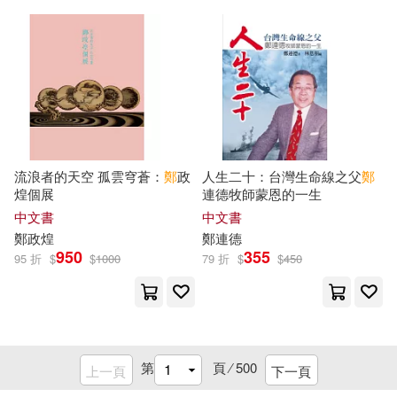
冶金工業出版社(30)
印刻(30)
管家琪(10)
藤谷陽子(10)
對蹠點(30)
鄭家常(10)
鄭武俊(10)
江蘇人民出版社(30)
鄭洙哲(10)
鄭湯尼(10)
江西人民出版社(30)
流浪者的天空 孤雲穹蒼：
鄭
政
人生二十：台灣生命線之父
鄭
煌個展
連德牧師蒙恩的一生
鄭玉巧(10)
鄭石橋(10)
菁品文化(30)
中文書
中文書
鄭
政煌
鄭
連德
鄭竹涵(10)
鄭粟兒(10)
950
355
95 折
$
$
1000
79 折
$
$
450
中國礦業大學出版社(29)
鄭維中(10)
鄭至耀(10)
北京燕山出版社(29)
鄭鐵生(10)
鄭開來(10)
第
頁 ⁄
500
上一頁
下一頁
新自然主義(29)