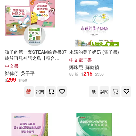
(韓)鄭玩相(42)
本週上市新品(25)
人民郵電出版社(160)
PRESTIGE PHOTOGENICS(42)
化學工業出版社(154)
電子書
(可複選)
鄭宏泰(42)
鄭德美(42)
中華書局(144)
MTEX(142)
孩子的第一套STEAM繪遊書07
永遠的美子奶奶 (電子書)
適合手機平板閱讀(1794)
終於再見神話之鳥【符合
（韓）鄭玩相(41)
中文電子書
SDGs永續發展指標X好讀好玩
中文書
PRESTIGE(135)
五南(129)
鄭
珠熙
蘇懿禎
雙書升級版】
適合平板閱讀(2388)
215
鄭
倖伃
吳子平
88 折
$
$
350
丸戸史明(40)
山田惠庸(40)
299
$
$
450
高等教育出版社(124)
免費電子書(30)
試閱
紙
試閱
張老西(38)
古倫神父(37)
三民(122)
中信出版社(122)
永瀬みなも(37)
氏家卜全(36)
其他
(可複選)
人民衛生出版社(122)
鄭若珣(35)
鄭阿奇(35)