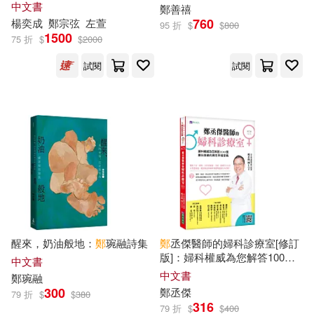
中文書
鄭
善禧
GLORY QUEST(16)
760
楊奕成
鄭
宗弦
左萱
95 折
$
$
800
江蘇鳳凰文藝出版社(60)
1500
75 折
$
$
2000
MAX-A(16)
君島みお(16)
試閱
試閱
スターツ出版(59)
塩野七生(16)
張舜淵(16)
中國建築工業出版社(59)
枯野瑛(16)
江口夏實(16)
布克文化(59)
牛耳(16)
田口仙年堂(16)
湖南美術出版社(59)
矢立肇(16)
茱倩(16)
醒來，奶油般地：
鄭
琬融詩集
鄭
丞傑醫師的婦科診療室[修訂
現代出版社(59)
秀威資訊(59)
版]：婦科權威為您解答100個
中文書
難以啟齒的兩性幸福密碼
中文書
許瑞云(16)
鄭允欽(16)
鄭
琬融
中國醫藥科技出版社(58)
300
鄭
丞傑
79 折
$
$
380
316
79 折
$
$
400