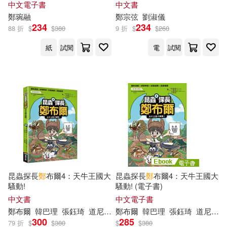
中文電子書
中文書
水上悟志(13)
真火(13)
鄭
琬融
鄭
宗弦
劉淑儀
木馬文化(42)
234
234
88 折
$
$
380
9 折
$
$
260
草花里樹(13)
葉日宏(13)
紙
試閱
電
試閱
中國林業出版社(41)
心理(41)
郁雨君(13)
鄭春興(13)
方志出版社(41)
鄭毓煌(13)
鄭炳林(13)
江西美術出版社(41)
滾石(41)
鄭荔（主編）(13)
鄭華清(13)
光明日報出版社(40)
野澤ゆき子(13)
高屋奈月(13)
昆蟲探長
鄭
布爾4：天牛王國大
昆蟲探長
鄭
布爾4：天牛王國大
吉林文史出版社(40)
騷動!
騷動! (電子書)
TO ROOM(12)
中文書
中文電子書
天津人民出版社(40)
鄭
布爾
韓巴理
張鈺琦
道尼家族
鄭
布爾
韓巴理
張鈺琦
道尼家族
300
285
79 折
$
$
380
$
$
380