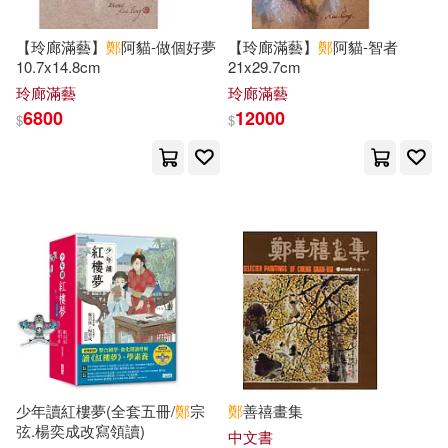
二十一世紀出版社(66)
【玲廊滿藝】
鄭
阿貓-做個好夢
【玲廊滿藝】
鄭
阿貓-智者
高飛(18)
黃永玉(18)
10.7x14.8cm
21x29.7cm
作家出版社(66)
全華圖書(66)
玲廊滿藝
玲廊滿藝
アリスJAPAN電子書籍写真集(17)
6800
12000
$
$
科學普及出版社(66)
二丸修一(17)
倉科遼(17)
重慶出版社(66)
集英社(66)
原泰久(17)
朱永新(17)
TMEplus(65)
慕客館(63)
松永さな(17)
鄭如晴(17)
G-WALK(62)
三聯(61)
鄭正元(17)
吉林出版集團有限責任公司(61)
少年讀紅樓夢(全套五冊/
鄭
宗
鄭
善禧畫集
CRYSTAL洋介(16)
弦.楊奕成改寫領讀)
經濟科學出版社(61)
中文書