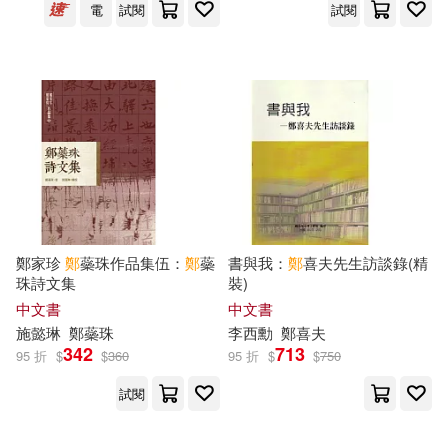
電
試閱
試閱
南京師範大學出版社(31)
古倫(10)
周殿富(10)
學苑出版社(31)
四月(10)
墨舞碧歌(10)
安徽文藝出版社(31)
寶琳‧尤德(10)
安徽美術出版社(31)
本書編寫組(10)
李德全(10)
鄭家珍
鄭
蘂珠作品集伍：
鄭
蘂
書與我：
鄭
喜夫先生訪談錄(精
張老師文化(31)
珠詩文集
裝)
李永樂（主編）(10)
中文書
中文書
民主與建設出版社(31)
施懿琳
鄭
蘂珠
李西勳
鄭
喜夫
342
713
95 折
$
$
360
95 折
$
$
750
村瀨範行(10)
林達永(10)
財團法人法鼓山文教基金會-法鼓文
試閱
化(31)
桜野みねね(10)
汐見夏衛(10)