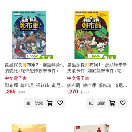
釀出版(39)
梅貝爾(12)
中央編譯出版社(38)
理不尽な孫の手(12)
大塊文化(38)
寂天(38)
百田尚樹(12)
石地(12)
新星出版社(38)
複刻文化(38)
昆蟲探長
鄭
布爾2：幽靈獨角仙
昆蟲探長
鄭
布爾1：虎頭蜂畢畢
神坂ひなの(12)
的委託+屁彈恐怖攻擊事件 (電
失蹤事件+殭屍襲擊事件 (電子
上海譯文出版社(37)
子書)
書)
中文電子書
中文電子書
約翰．史坦貝克(12)
耳根(12)
鄭
布爾
韓巴理
張鈺琦
道尼家族
鄭
布爾
韓巴理
張鈺琦
道尼家族
285
270
中州古籍出版社(37)
$
$
380
$
$
360
郭泰(12)
鄭倖伃(12)
紙
試閱
紙
試閱
勞動部及職業安全衛生研究所(37)
鄭光路(12)
鄭嘉偉(12)
威向(37)