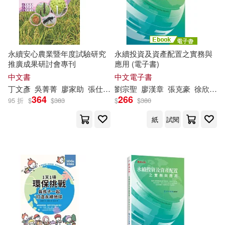
現在可購買商品(13244)
聯經出版公司(122)
何祥如(34)
曾秀英(34)
作者/演唱/譯/編/繪(1)
崧燁文化(120)
永續安心農業暨年度試驗研究
永續投資及資產配置之實務與
楊佳慈(34)
沈玫宜(34)
價格
-
推廣成果研討會專刊
應用 (電子書)
藍海文化(119)
範圍
中文書
中文電子書
潘丁菡(34)
琦君(34)
丁文彥
吳菁菁
廖家助
張仕緯
張方宜
劉宗聖
張智淵
廖漢章
張繼中
張克豪
張芳魁
徐欣廷
364
266
天下文化(116)
博碩(113)
95 折
$
$
383
$
$
380
鄭丞鈞(34)
高永ひなこ(34)
紙
試閱
SECRET MUSIC(106)
黃祥瑋(34)
百永さりな(33)
浙江大學出版社(105)
葉郁菁(33)
FRAN(32)
ZERO ONE STYLE.inc(104)
玄野さわ(32)
王淑芬(31)
三采(104)
人民出版社(104)