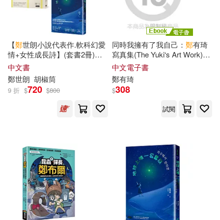
鄭多強(14)
法律出版社(47)
鄭州市地方史志辦公室(14)
生活‧讀書‧新知三聯書店(47)
【
鄭
世朗小說代表作.軟科幻愛
同時我擁有了我自己：
鄭
有琦
情+女性成長詩】(套書2冊)：
寫真集(The Yuki‘s Art Work)
鄭心媚(14)
鄭政誠(14)
《地球上唯一的韓亞》、《奶
(電子書)
中文書
中文電子書
上海人民美術出版社(46)
奶的夏威夷祭祀》
鄭
世朗
胡椒筒
鄭
有琦
720
308
9 折
$
$
800
$
鄭玉波(14)
鄭育龍(14)
中國政法大學出版社(46)
試閱
野村美月(14)
餡玉(14)
原水(46)
天下雜誌(46)
高田ちさき(14)
碁峰(46)
禾廣(46)
（美）海明威(14)
中國電力出版社(45)
QuinRose(13)