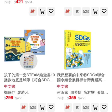
421
79 折
$
$
534
電
試閱
設計文具(561)
無印良品(3)
鄭石岩(104)
鄭苑鳳(96)
展開
日用清潔(96)
休閒生活(22)
躍千愁(82)
丁永康(81)
出版社
(可複選)
婦幼生活(122)
プレステージ出版（写真集）(79)
東立(1074)
悅文社(492)
PRESTIGE DIGITAL BOOK SERIE
餐廚生活(292)
電子票證(17)
S(68)
台灣角川(438)
鞋包配件(482)
票券(6)
鄭栗兒(67)
TMA(66)
孩子的第一套STEAM繪遊書10
我們想要的未來⑥SDGs聯合
拯救地底足球隊【符合SDGs
國永續發展目標台灣實踐案
說頻文化(405)
展開
永續發展指標X好讀好玩雙書
例：ESG/永續報告的內涵與行
中文書
中文書
寵物生活(37)
玲廊滿藝(140)
升級版】
動教材
永瀬ゆい(65)
三雲岳斗(62)
鄭
倖伃
廖若凡
何昕家
周芳怡
尚君壐
張凱銘
Universal(343)
299
355
$
$
450
79 折
$
$
450
配送方式
(可複選)
故宮精品(1)
電子書閱讀器(3)
鄭丰(62)
葉永烈(59)
試閱
電
試閱
科學出版社(310)
遠流(302)