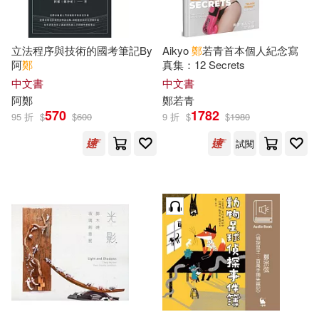
奈維爾‧艾斯特力(11)
西南財經大學出版社(35)
彭緒洛(11)
楊奕成(11)
立法程序與技術的國考筆記By
Aikyo
鄭
若青首本個人紀念寫
上海外語教育出版社(34)
阿
鄭
真集：12 Secrets
中文書
中文書
永井すみれ(11)
阿
鄭
鄭
若青
國立臺灣大學出版中心(34)
570
1782
95 折
$
$
600
9 折
$
$
1980
永野つかさ(11)
江軍(11)
試閱
大象出版社(34)
火牛(11)
知白(11)
浙江人民美術出版社(34)
藤丸豆ノ介(11)
許添盛(11)
福建美術出版社(34)
賈德江(11)
賴秋琴(11)
上海科學技術文獻出版社(33)
赤石路代(11)
鄭丁旺(11)