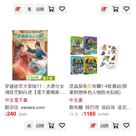
鄭先安(16)
鄭小悠(16)
上海書畫出版社(57)
電
試閱
鄭明武(16)
鄭曉江(16)
四川人民出版社(57)
鄭欣淼(16)
金吉(16)
西安交通大學出版社(57)
齋藤真也(16)
つかさ(15)
臺灣商務(56)
アリスJAPAN公式E-book(15)
長江文藝出版社(56)
穿越故宮大冒險11：大唐仕女
昆蟲探長
鄭
布爾1-4套書組(限
俑怪咒馴白虎【電子書獨家-
鄭
量附贈角色人物防水貼紙)
一騎絕塵(15)
井上和郎(15)
宗弦親聲導讀】 (電子書)
中文電子書
中文書
中國鐵道出版社(55)
耕林(55)
鄭
宗弦
swawa.com
鄭
布爾
韓巴理
張鈺琦
道尼家族
240
1185
劉君祖(15)
$
$
320
79 折
$
$
1500
世界圖書出版公司北京公司(54)
紙
試閱
試閱
宝乃あいらんど(15)