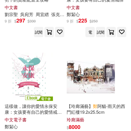
鄭匡宇(27)
MAXING(26)
中文書
中文書
商周出版(92)
劉宗聖
吳宛芳
周宜縉
張克豪
方雅婷
鄭
絜心
曾妙蓮
李怡婷
李政儒
297
225
厲河(26)
CHoBitcH(25)
9 折
$
$
330
9 折
$
$
250
上海古籍出版社(90)
試閱
電
試閱
川原正敏(25)
稲葉みのり(25)
親子天下(82)
奇幻基地(81)
鄭清文(25)
情痴小和尚(24)
吉林美術出版社(80)
木村心一(24)
鄭兆臻(24)
文物出版社(79)
鄭又菁(24)
鄭連根(24)
中國中醫藥出版社(78)
這樣做，讓你的愛情永保安
【玲廊滿藝】
鄭
阿貓-雨天的西
鏡リュウジ(24)
h.m.p(23)
康：女孩要有自己的愛情戒律
門紅樓19.2x25.5cm
Neo Media(77)
九歌(77)
(電子書)
中文電子書
玲廊滿藝
8000
鄭
絜心
$
葵せきな(23)
鄭貞銘(23)