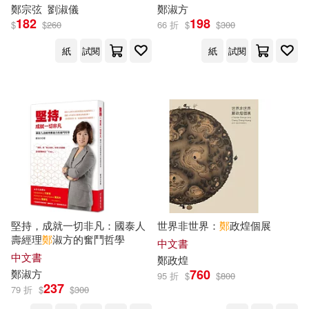
鄭
宗弦
劉淑儀
鄭
淑方
鄭體武(11)
馬克‧貝克(11)
182
198
$
$
260
66 折
$
$
300
河南美術出版社(32)
紙
試閱
紙
試閱
William Shakespeare(10)
百花洲文藝出版社(32)
biki(10)
れいむ(10)
華齡出版社(32)
アテナ映像電子書籍写真集(10)
中國農業科學技術出版社(31)
タンバ(10)
中國青年出版社(31)
ホットエンターテイメント(10)
堅持，成就一切非凡：國泰人
世界非世界：
鄭
政煌個展
人民交通出版社(31)
壽經理
鄭
淑方的奮鬥哲學
中文書
中文書
鄭
政煌
ラブポップ(10)
並榎雫(10)
760
鄭
淑方
95 折
$
$
800
北京工業大學出版社(31)
237
79 折
$
$
300
十月士也(10)
南野のこ(10)