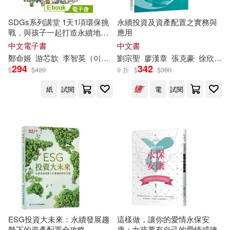
Pascal(30)
Tiv(30)
SDGs系列講堂 1天1項環保挑
永續投資及資產配置之實務與
北京大學出版社(104)
戰，與孩子一起打造永續地球
應用
(電子書)
中文電子書
中文書
田辺伊衛郎(30)
竹岡葉月(30)
鄭
命姬
游芯歆
李智英（이지영）
劉宗聖
廖漢章
張克豪
徐欣廷
PAD(101)
294
342
$
$
420
9 折
$
$
380
上谷夫婦(29)
鄭維豪(29)
紙
試閱
電
試閱
warner music(101)
張翊峯(28)
牛木義隆(28)
新華克文化(100)
麥田(100)
蔡康永(28)
西永彩奈(28)
商務印書館(99)
鄭國權(28)
幸田百子(27)
中國人民大學出版社(98)
極楽(27)
永井マリア(27)
青文(97)
台灣東販(94)
ESG投資大未來：永續發展趨
這樣做，讓你的愛情永保安
勢下的資產配置全攻略
康：女孩要有自己的愛情戒律