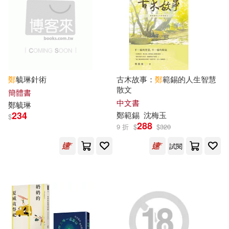
ようよう(14)
ウダノゾミ(14)
中國農業出版社(50)
冨永ののか(14)
周國平(14)
南京大學出版社(50)
富堅義博(14)
席晴(14)
鄭
毓琳針術
古木故事：
鄭
範錫的人生智慧
馬可孛羅(49)
千華駐科技(48)
散文
簡體書
中文書
鄭
毓琳
愁いち(14)
松井優征(14)
234
鄭
範錫
沈梅玉
$
北京圖書館出版社(47)
288
9 折
$
$
320
秋山花緒(14)
稻葉みのり(14)
試閱
北京聯合出版公司(47)
篠貴よう(14)
葉祖宏(14)
天地出版社(47)
蔡小雀(14)
鄭世岳(14)
江蘇文藝出版社(47)