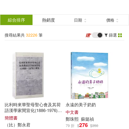
搜
尋
分類
綜合排序
熱銷度
日期
價格
(單選)
結
搜尋結果共
32226
筆
篩選
所有商品(32226)
果
圖書(21622)
影音(1366)
篩
選
雜誌(1151)
美妝(201)
展開
作者
(可複選)
服飾(125)
家居生活(515)
比利時來華聖母聖心會及其荷
永遠的美子奶奶
美食(705)
3C(95)
鄭宗弦(223)
語漢學家閔宣化(1886-1976)研
中文書
究(上下冊)
簡體書
鄭
珠熙
蘇懿禎
276
（比）鄭
永君
79 折
$
$
350
家電(42)
保健(309)
Kanae Sato(104)