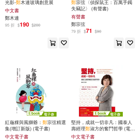
吉林人民出版社(33)
商務(33)
光影-
鄭
木連玻璃創意展
鄭
宗弦〈偵探鼠王：百萬手鐲
失竊記〉 (有聲書)
中文書
鄭丞傑(11)
鄭保衛(11)
有聲書
鄭
木連
大東海(33)
190
鄭
宗弦
95 折
$
$
200
71
79 折
$
$
90
鄭信得(11)
鄭向敏(11)
大連理工大學出版社(33)
鄭執(11)
鄭堆（主編）(11)
新世界出版社(33)
新文京(33)
鄭惠文(11)
鄭政恆(11)
經濟管理出版社(33)
鄭淵(11)
鄭照煌(11)
講談社(33)
鄭磊磊(11)
貴州人民出版社(33)
世一(32)
紅龜粿與風獅爺：
鄭
宗弦精選
堅持，成就一切非凡：國泰人
鄭立德(Leader)(11)
集(增訂新版) (電子書)
壽經理
鄭
淑方的奮鬥哲學 (電子
團結出版社(32)
希代(32)
書)
中文電子書
中文電子書