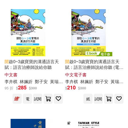
岳虎，鄭西貴，盧偉(1)
中國建築工業出版社(1)
庄桂东(1)
廖崇翰(1)
中國旅游出版社(1)
張亞東，鄭玉娟，胡恩澤(1)
中國標準出版社(1)
張宇燕，孫華等(1)
張鑄勳(1)
開
啟0~3歲寶寶的溝通語言天
開
啟0~3歲寶寶的溝通語言天
中國石化出版社(1)
賦：語言治療師說給你聽
賦：語言治療師說給你聽 (電子
後藤幸惠(1)
書)
中文書
中文電子書
李卉棋
林姵妡
鄭
子安
黃瑞珍
黃艾萱
李卉棋
廖國翔
林姵妡
張簡育珊
鄭
子安
黃瑞珍
中國礦業大學出版社(1)
285
210
95 折
$
$
300
$
$
300
徐宏圖，鄭金開(1)
揭海(1)
電
試閱
紙
試閱
中國紡織出版社(1)
方振宇，曹俊，鄭江濱主編(1)
中國農業出版社(1)
方海光(1)
方淇(1)