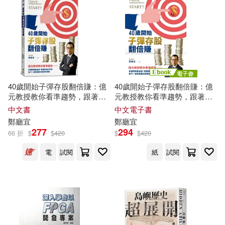
新，何乃如，肖立等(1)
旗林文化(1)
春天出版社(1)
蘇珊．布琳德．莫若(1)
時報出版(1)
晶冠出版社(1)
蘇聖雄(1)
蘇芳瑩(1)
東方視角(1)
果實出版社(1)
40歲開始子彈存股翻倍賺：億
40歲開始子彈存股翻倍賺：億
許艷春，鄭定超，湯春華(1)
元教授教你看準趨勢，跟著升
元教授教你看準趨勢，跟著升
息循環買賣，快速實現財富自
息循環買賣，快速實現財富自
中文書
中文電子書
正向出版社(1)
由
由 (電子書)
鄭
廳宜
鄭
廳宜
謝爾．希爾弗斯坦(1)
277
294
66 折
$
$
420
$
$
420
江蘇文藝出版社(1)
電
試閱
紙
試閱
譚蕙芸(1)
江西教育出版社(1)
谷斌 張慧珠 鄭開 注譯(1)
河南大學出版社(1)
豐景春，厲偉，張可，鄭傳斌(1)