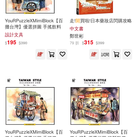
信誼基金出版社(1)
儒林(1)
李美倩(1)
YouRPuzzleXMimiBlock【百
走!
開
買啦!日本藥妝店閃購攻略
典藏藝術家庭(1)
出色文化(1)
李莉，樊曉東，戰劍飛，遲博，鄭
攤台灣】優選拼圖 手搖飲料
中文書
憲寶等(1)
設計文具
鄭
世彬
勞動部及職業安全衛生研究所(1)
195
315
$
$
390
79 折
$
$
399
李藻(1)
試閱
北京大學醫學出版社(1)
李谷偉，鄭定超（主編）(1)
北京理工大學出版社(1)
林文耀(1)
林皋立(1)
北京科學技術出版社(1)
林聰吉(1)
梁乒(1)
北京聯合出版公司(1)
楊正洪 蘇偉基 鄭齊心 等編著(1)
YouRPuzzleXMimiBlock【百
YouRPuzzleXMimiBlock【百
北京航空航天大學出版社(1)