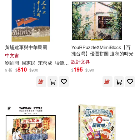
中國金融出版社(1)
施澤淵(1)
曹中(1)
中國鐵道出版社(1)
曾子芸(1)
朱景和 著(1)
黃埔建軍與中華民國
YouRPuzzleXMimiBlock【百
中華書局(1)
九州出版社(1)
朱金龍，王瑞東，陸輝，鄭本祥(1)
攤台灣】優選拼圖 遺忘的時光
中文書
設計文具
劉維
開
周惠民
宋啓成
張鑄勳
施澤淵
李君山
楊維真
沈天羽
五南(1)
京華出版社(1)
810
195
9 折
$
$
900
$
$
390
李君山(1)
李察‧韋斯曼(1)
人民出版社(1)
李曉輝(1)
企業管理出版社(1)
李海，鄭馬嘉，黎隆興，江林等(1)
信誼基金(1)
李澄益(1)
李琦琦(1)