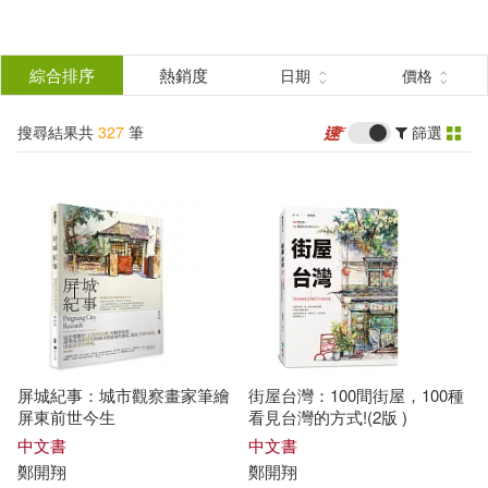
搜
尋
分類
綜合排序
熱銷度
日期
價格
(單選)
結
搜尋結果共
327
筆
篩選
圖書(278)
所有商品(327)
果
影音(3)
設計文具(11)
篩
選
電子書(34)
有聲書(1)
展開
作者
(可複選)
屏城紀事：城市觀察畫家筆繪
街屋台灣：100間街屋，100種
鄭開翔(18)
鄭石岩(11)
屏東前世今生
看見台灣的方式!(2版 )
中文書
中文書
鄭
開
翔
鄭
開
翔
鄭開慧(10)
鄭開(7)