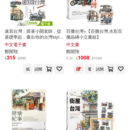
作者/演唱/譯/編/繪(65)
中國醫藥科技出版社(2)
鄭雲鵬(2)
陳華清(2)
價格
-
中國電力出版社(2)
範圍
速寫台灣：跟著小開老師，從
百攤台灣+【百攤台灣.水彩百
麥可・艾爾珀特(2)
黃瑞珍(2)
基礎學起，畫出你的台灣style
攤晶磚小立畫組】
八旗文化(2)
(電子書)
中文電子書
中文書
黃艾萱(2)
鄭
開
翔
鄭
開
翔
315
1008
北京大學出版社(2)
$
$
399
9 折
$
$
1120
FREOZ JAMEEL，SUSAN HERS
紙
試閱
電
試閱
HENSON，MANSOOR A.KHAN，
千華駐科技(2)
博思智庫(2)
SHERYL MARTIN-MOE（主編）
(1)
台灣角川(2)
國際學村(2)
M. D. 莫里涅(1)
外語教學與研究出版社(2)
[德]恩斯特·海克爾（Haeckel(1)
大是文化(2)
小角落文化(2)