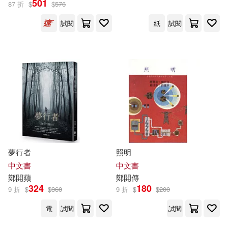
501
87 折
$
$
576
上海譯文出版社(1)
周志霞，李慶軍，鄭明亮(1)
試閱
紙
試閱
世界圖書出版公司北京公司(1)
周惠民(1)
中南大學出版社(1)
周慶國，鄭靈翔，康筱彬，劉同山
(1)
中國三峽出版社(1)
姫岡淑子(1)
姬岡壽子(1)
中國人事出版社(1)
安善美(1)
安景鴻(1)
夢行者
照明
中國人民大學出版社(1)
中文書
中文書
宋啓成(1)
鄭
開
蘋
鄭
開
傳
324
180
9 折
$
$
360
9 折
$
$
200
中國地質大學出版社(1)
宋志，徐濤，湛允鑫，鄭賦新，劉
娜，吳迪，向桂花，侯鳳丹(1)
電
試閱
試閱
中國建材工業出版社(1)