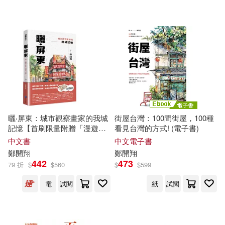
可超商取貨(292)
EZKorea編輯部(2)
南與北文化(4)
東方出版社(4)
可海外宅配(281)
三成美保(2)
凪木 エコ (2)
桃園市政府水務局(4)
可港澳店取(278)
南浩英(2)
吳信如(2)
機械工業出版社(4)
可新加坡店取(276)
堀田秀吾(2)
塩野七生(2)
曬‧屏東：城市觀察畫家的我城
街屋台灣：100間街屋，100種
黑體文化(4)
記憶【首刷限量附贈「漫遊繪
看見台灣的方式! (電子書)
可菲律賓店取(278)
屏東」地圖】
宮田雄吾(2)
小濱正子(2)
中文書
中文電子書
上海交通大學出版社(3)
鄭
開
翔
鄭
開
翔
442
473
79 折
$
$
560
$
$
599
李卉棋(2)
林姵妡(2)
上市日期
(可複選)
人民交通出版社(3)
電
試閱
紙
試閱
武延軍，鄭森文，朱偉，吳敬征(2)
一個月內上市新品(2)
境好出版(3)
尖端(3)