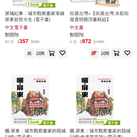
[法]布魯諾·拉圖爾（Bruno Latour）
(1)
屏城紀事：城市觀察畫家筆繪
街屋台灣+【街屋台灣.水彩街
廣西人民出版社(2)
心理(2)
屏東前世今生 (電子書)
屋透明懸浮畫框組】
[韓]鄭柚井(1)
e.）(1)
中文電子書
中文書
鄭
開
翔
鄭
開
翔
方智(2)
方舟文化(2)
丹妮兒．拉波特(1)
357
972
88 折
$
$
580
9 折
$
$
1080
紙
試閱
試閱
楓葉社文化(2)
橙實文化(2)
丹尼爾．依里亞德(1)
浙江大學出版社(2)
亓兵，韓鋒，鄭保衛(1)
浙江攝影出版社(2)
佘志龍(1)
生活‧讀書‧新知三聯書店(2)
佘志龍、陳昱勛、鄭名傑、陳小鳳
(1)
知青頻道(2)
科學出版社(2)
佘志龍、陳昱勛、鄭名傑、陳小
曬‧屏東：城市觀察畫家的我城
曬‧屏東：城市觀察畫家的我城
鳳、郭秩均(1)
記憶 (電子書)
記憶(作者親簽版) (電子書)