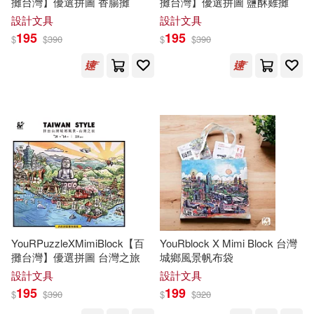
攤台灣】優選拼圖 香腸攤
攤台灣】優選拼圖 鹽酥雞攤
楊維真(1)
水上健(1)
設計文具
設計文具
千華駐科技出版有限公司(1)
195
195
江啟臣、李瓊莉、卓慧菀、唐開
$
$
390
$
$
390
太、陳純一、楊開煌、嚴震生(1)
南京大學出版社(1)
沈在紅（Zaihong Shen）(1)
南海出版公司(1)
沈天羽(1)
南開大學出版社(1)
沈祥開，白躍宏，鄭漢駒（主編）
(1)
台南縣文化局(1)
台灣廣廈(1)
洪國智(1)
洪真熙(1)
YouRPuzzleXMimiBlock【百
YouRblock X Mimi Block 台灣
商周出版(1)
攤台灣】優選拼圖 台灣之旅
城鄉風景帆布袋
游清鑫(1)
湯錦台(1)
設計文具
設計文具
四川文藝出版社(1)
195
199
$
$
390
$
$
320
澀谷昌三(1)
王延榮等(1)