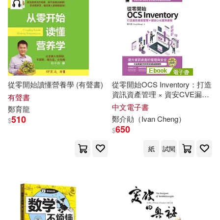
(1)
鄭栗兒(1)
鄭梅秀(1)
鄭梓靈(1)
鄭楊海(1)
從零開始讀懂營養學 (有聲書)
從零開始OCS Inventory：打造
鄭永升，毛茂文，楊斌(1)
資訊資產管理 × 資安CVE漏洞
有聲書
通報(iThome鐵人賽系列書) (電
中文電子書
鄭
育龍
子書)
510
鄭
介勛（Ivan Cheng）
鄭淑慧(1)
鄭淑麗(1)
$
650
$
鄭炳松，袁虎威，陸開形，郝明灼
紙
試閱
（主編）(1)
鄭照煌(1)
鄭玉英(1)
鄭生欽(1)