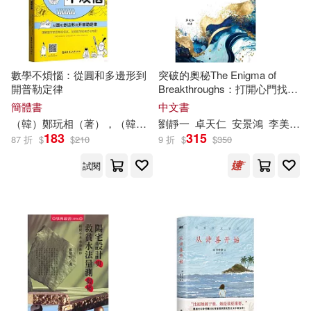
鄭石岩，釋證嚴，朵拉，亮軒，謝
鵬雄，杏林子，劉墉，陳亞南，邱
秀芷，方之，林英傑，楊小雲，吳
世廷，林宗亮，林勝雄，魏子雲(1)
數學不煩惱：從圓和多邊形到
突破的奧秘The Enigma of
開普勒定律
Breakthroughs：打開心門找出
鄭禮國(1)
鄭穆德(1)
方向的十個引導
簡體書
中文書
（韓）
鄭
玩相（著），（韓）金愍（繪）
劉靜一
卓天仁
章科佳等
安景鴻
李美倩
183
315
鄭粟兒(1)
鄭絜心(1)
87 折
$
$
210
9 折
$
$
350
試閱
鄭維和(1)
鄭維豪(1)
鄭美姿(1)
鄭羡雲(1)
鄭耿忠，庄桂東(1)
鄭聿翔(1)
鄭育家(1)
鄭舉(1)