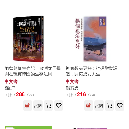
鄭慶學（主編）(1)
鄭承志（主編）(1)
鄭文博(1)
鄭文平(1)
鄭春紅，王偉（主編）(1)
地獄朝鮮生存記：台灣女子揭
換個想法更好：把握變動調
開在現實韓國的生存法則
適，開拓成功人生
鄭時龍(1)
鄭晏霽(1)
中文書
中文書
鄭
E子
鄭
石岩
鄭書忠，朱傳俊，魏靜，騰厚開等
288
216
9 折
$
$
320
9 折
$
$
240
(1)
試閱
試閱
鄭松柏(1)
鄭柳青，郭劍英，方海川（主編）