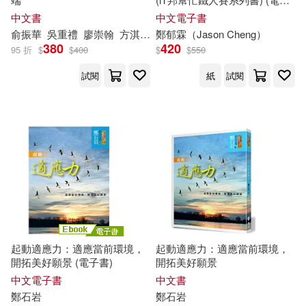
書)
中文書
中文電子書
鄭金開，倪曉月，徐盛榮(1)
俞振華
吳重禮
廖崇翰
方淇
林聰吉
鄭
郁霖（Jason Cheng）
洪國智
游清鑫
王德育
翁
380
420
95 折
$
$
400
$
$
550
鄭銀貞(1)
鄭開 編(1)
試閱
紙
試閱
鄭開宏主編(1)
鄭開梅(1)
鄭開梅（主編）(1)
鄭開焰，陳偉，宋建曉，蘭筱琳(1)
鄭開軍，田鴻福(1)
起動適應力：適應當前環境，
起動適應力：適應當前環境，
開拓美好願景 (電子書)
開拓美好願景
鄭開（主編）(1)
中文電子書
中文書
鄭
石岩
鄭
石岩