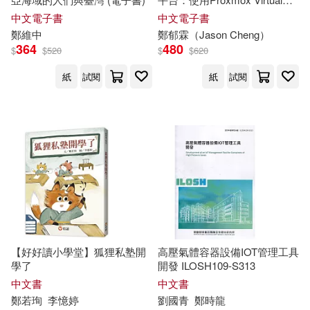
鄭又慧(1)
鄭名傑(1)
Environment (iThome鐵人賽系
中文電子書
中文電子書
列書) (電子書)
貓頭鷹(1)
鄭
維中
鄭
郁霖（Jason Cheng）
鄭善堅，詹勇軍，錢濤（主編）(1)
364
480
$
$
520
$
$
620
財團法人法鼓山文教基金會-法鼓文
紙
試閱
紙
試閱
化(1)
鄭喜燕，周峰(1)
貴州民族出版社(1)
躍昇(1)
鄭嘉琳、傅子綺、許家華、湯鎮
瑋、李永鑫、王凱玄(1)
鄭州大學出版社(1)
野人(1)
鄭圳坤(1)
鄭夏蓮(1)
金門縣政府文化局(1)
鄭夙芬(1)
鄭媐安(1)
長鴻出版社(1)
【好好讀小學堂】狐狸私塾開
高壓氣體容器設備IOT管理工具
鄭子偉，屈毅（主編）(1)
學了
開發 ILOSH109-S313
中文書
中文書
電子科技大學出版社(1)
鄭宇烈(1)
鄭
若珣
李憶婷
劉國青
鄭
時龍