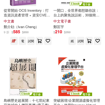
福建美術出版社(1)
禾廣(1)
郭立文，鄭贏，王海龍（主編）(1)
從零開始 OCS Inventory：打
一開口，全世界都想聽你說：
造資訊資產管理 × 資安CVE漏
台上的聚焦說話術，30個簡報
種子音樂(1)
鄒松濤（主編）(1)
鄭E子(1)
洞通報(iThome鐵人賽系列書)
×演講×面試×授課必勝全攻略!
中文書
中文電子書
(電子書)
鄭
介勛（Ivan Cheng）
鄭
匡宇
經濟管理出版社(1)
585
210
9 折
$
$
650
$
$
350
鄭世彬(1)
鄭丹青(1)
電
試閱
紙
試閱
聯經出版公司(1)
腳ㄚ文化(1)
鄭佳節(1)
鄭俐(1)
菁品文化(1)
鄭信源(1)
鄭信義(1)
華南理工大學出版社(1)
鄭倖伃(1)
鄭偉建(1)
華文出版社(1)
鄭先如(1)
鄭克晟(1)
島嶼歷史超展開：十七世紀東
突破困境!企業開源虛擬化管理
華東理工大學出版社(1)
亞海域的人們與臺灣 (電子書)
平台：使用Proxmox Virtual