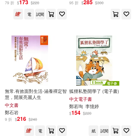
173
285
79 折
$
$
220
95 折
$
$
300
高等教育出版社(1)
麥浩斯(1)
鄭定超，湯春華，楊雲（主編）(1)
電
試閱
黎明文化(1)
齊魯書社(1)
鄭寶琳(1)
鄭小君，田開慧，蔣龍（主編）(1)
鄭小蘭(1)
鄭廣成（主編）(1)
鄭廣成，朱翠苗（主編）(1)
無常.有效面對生活-涵養禪定智
狐狸私塾開學了 (電子書)
慧，開展亮麗人生
中文電子書
中文書
鄭志宏（總主編）(1)
鄭
若珣
李憶婷
154
鄭
石岩
$
$
220
216
9 折
$
$
240
鄭愛明，徐海波，楊雪花主編(1)
電
紙
試閱