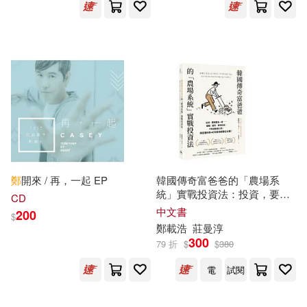
四川科學技術出版社(1)
王德育(1)
王懷慶(1)
國防工業出版社(1)
王永勝，鄭世忠等(1)
地質出版社(1)
大東海(1)
王淑芬等(1)
珍妮．李(1)
奇異果文創事業有限公司(1)
瘋殼團隊，鄭智穎，劉燃(1)
鄭
開來 / 再，一起 EP
韓國傳奇富爸爸的「農場系
宗教文化出版社(1)
瘋殼團隊，鄭智穎，劉燃（編著）
統」實戰投資法：投資，要像
CD
(1)
農夫一樣——播種、灌溉、等
中文書
200
$
待收成，不再因動盪心慌，穩
鄭
載浩
莊曼淳
小木馬出版(1)
岳麓書社(1)
定獲利的40年股市精華全公開!
盧克平主編(1)
秋葉東子(1)
300
79 折
$
$
380
巔峰潛能有限公司(1)
電
試閱
程智開，鄭衛民，鄭銀芳（主編）
(1)