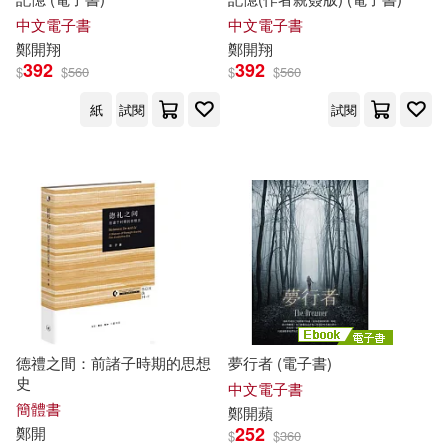
中文電子書
中文電子書
科技圖書(2)
臉譜(2)
余志龍 陳昱勛 鄭名杰 陳小鳳 郭秩
鄭
開
翔
鄭
開
翔
均(1)
392
392
$
$
560
$
$
560
西南財經大學出版社(2)
侯海霞(1)
俞振華(1)
紙
試閱
試閱
西安交通大學出版社(2)
劉國青(1)
劉維開(1)
西安電子科技大學出版社(2)
劉靜一(1)
卓天仁(1)
進源書局(2)
釀出版(2)
吉光，鄭仲燕(1)
吉田尚記(1)
高寶(2)
三聯(1)
向宏(1)
吳重禮(1)
德禮之間：前諸子時期的思想
夢行者 (電子書)
史
中文電子書
上海外語教育出版社(1)
簡體書
鄭
開
蘋
周峰，鄭喜燕(1)
252
鄭
開
$
$
360