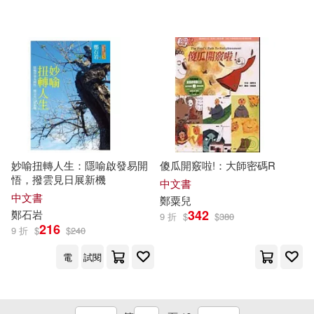
鄭齊心 房大偉 等編著(1)
鄭齊心;曹星;楊正洪(1)
金智(1)
金鍵(1)
妙喻扭轉人生：隱喻啟發易開
傻瓜開竅啦!：大師密碼R
阿諾‧班奈特(1)
陳偉寬(1)
悟，撥雲見日展新機
中文書
中文書
鄭
粟兒
陳偉祥(1)
陳嘉文(1)
342
鄭
石岩
9 折
$
$
380
216
9 折
$
$
240
陳小鳳(1)
陳昱勛(1)
電
試閱
陳源龍，鄭偉波，孫立新，毛瑞
雪，閆舒，陳鄞，王忠傑，高峰