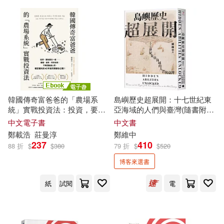
廈門大學出版社(1)
管成學(1)
羅郁庭(1)
廣西師範大學出版社(1)
羅際琴(1)
翁履中(1)
廣西教育出版社(1)
耿開興，胥景花，王建民，鄭成玲
(1)
廣西科學技術出版社(1)
韓國傳奇富爸爸的「農場系
島嶼歷史超展開：十七世紀東
莊宜勳(1)
葉子萃(1)
統」實戰投資法：投資，要像
亞海域的人們與臺灣(隨書附贈
農夫一樣——播種、灌溉、等
1672年英國水手繪製的臺澎示
中文電子書
中文書
得利影視(1)
憲業(1)
待收成，不再因動盪心慌，穩
意圖)
蔡佳泓(1)
蔡欣育(1)
鄭
載浩
莊曼淳
鄭
維中
定獲利的40年股市精華全公開!
237
410
88 折
$
$
380
79 折
$
$
520
(電子書)
政大出版社(1)
文匯出版社(1)
蔡煜琦，趙永安，李勝祥，鄭恩玖
博客來選書
等(1)
紙
試閱
電
文國書局(1)
文圓國際(1)
蕭怡靖(1)
文經社(1)
新華出版社(1)
薛向珍，溫志勛，鄭維彤，霍啟