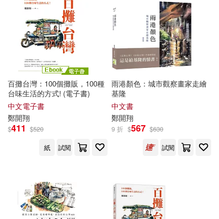
鄭一鳴（主編）(2)
本週上市新品(1)
張老師文化(3)
悅知文化(3)
鄭介勛（Ivan Cheng）(2)
春山出版(3)
電子書
(可複選)
鄭光男(2)
鄭子安(2)
浙江少年兒童出版社(3)
百攤台灣：100個攤販，100種
雨港顏色：城市觀察畫家走繪
適合手機平板閱讀(26)
台味生活的方式! (電子書)
基隆
鄭家皓(2)
鄭建斌(2)
中文電子書
中文書
石油工業出版社(3)
適合平板閱讀(8)
鄭
開
翔
鄭
開
翔
鄭樂雋(2)
鄭育龍(2)
411
567
$
$
520
9 折
$
$
630
經濟科學出版社(3)
紙
試閱
試閱
鄭若珣(2)
鄭載浩(2)
其他
(可複選)
EZ叢書館(2)
三民(2)
鄭開傳(2)
鄭開蘋(2)
現在可購買商品(112)
中國社會科學出版社(2)
鄭雅勻(2)
鄭雲英(2)