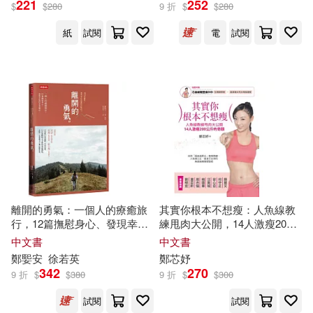
221
252
$
$
280
9 折
$
$
280
鄭阿奇主編(1)
紙
試閱
電
試閱
鄭阿奇（編著）(1)
鄭阿奇，鄭進（主編）(1)
鄭阿財 朱鳳玉(1)
鄭陽平(1)
鄭靈翔 編著(1)
離開的勇氣：一個人的療癒旅
其實你根本不想瘦：人魚線教
行，12篇撫慰身心、發現幸福
練甩肉大公開，14人激瘦200
鄭靈翔，馮超，張奇(1)
的世界遊記
公斤的奇蹟(附芯曲線雕塑操
中文書
中文書
DVD)
鄭
媐安
徐若英
鄭
芯妤
鄭體武(1)
鄭高強(1)
342
270
9 折
$
$
380
9 折
$
$
300
試閱
試閱
鄭鴻波(1)
鄭麗景主編(1)