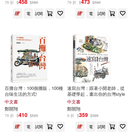
458
473
79 折
$
$
580
79 折
$
$
599
電
試閱
電
試閱
古倫神父(4)
鄭多蓮(4)
展開
鄭文燦(4)
出版社
(可複選)
鄭郁霖（Jason Cheng）(4)
遠流(26)
電子工業出版社(15)
鄭阿奇(4)
任國琳(3)
清華大學出版社(14)
三采(8)
鄭匡宇(3)
鄭廳宜(3)
百攤台灣：100個攤販，100種
速寫台灣：跟著小開老師，從
台味生活的方式!
基礎學起，畫出你的台灣style
人民郵電出版社(7)
博碩(6)
展開
中文書
中文書
鄭彭年(3)
鄭維中(3)
鄭
開
翔
鄭
開
翔
福建少年兒童出版社(6)
410
359
79 折
$
$
520
9 折
$
$
399
配送方式
(可複選)
鄭阿奇（主編）(3)
電
試閱
電
試閱
馬可孛羅(6)
光啟文化(4)