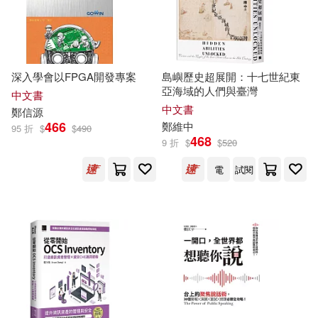
深智數位(1)
賈金生，趙春，鄭璀瑩，徐耀(1)
湖南人民出版社(1)
賴偉峯(1)
深入學會以FPGA開發專案
島嶼歷史超展開：十七世紀東
亞海域的人們與臺灣
中文書
煤炭工業出版社(1)
玉山社(1)
中文書
鄭
信源
趙峻穎，鄭書朋（主編）(1)
466
鄭
維中
95 折
$
$
490
468
9 折
$
$
520
瑞成書局(1)
瑞昇(1)
趙驥民(1)
辦公桌探險隊(1)
電
試閱
甘肅教育出版社(1)
碁峰(1)
連國棟(1)
郑耿忠(1)
社會科學文獻出版社(1)
郭劍英，鄭柳青（主編）(1)
福建人民出版社(1)
郭子靖(1)