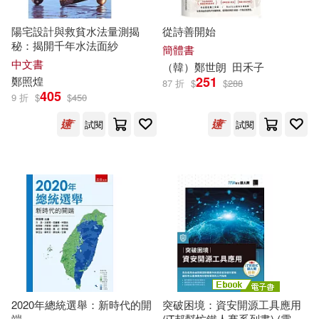
陽宅設計與救貧水法量測揭
從詩善開始
鄭芯妤(1)
秘：揭開千年水法面紗
簡體書
中文書
（韓）
鄭
世朗
田禾子
251
鄭
照煌
87 折
$
$
288
鄭苗秀，沈鴻飛，廖建尚(1)
405
9 折
$
$
450
試閱
試閱
鄭若娟(1)
鄭若麟(1)
鄭莉安(1)
鄭藩派(1)
鄭西貴等(1)
鄭豔華(1)
鄭貞銘(1)
鄭遼吉(1)
鄭邦山(1)
鄭金偉，李長平(1)
2020年總統選舉：新時代的開
突破困境：資安開源工具應用
端
(iT邦幫忙鐵人賽系列書) (電子